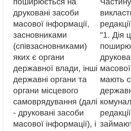
поширюється на
Частину
друковані засоби
викласти
масової інформації,
редакції
засновниками
"1. Дія 
(співзасновниками)
поширю
яких є органи
друкова
державної влади, інші
масової 
державні органи та
мають с
органи місцевого
держав
самоврядування (далі
комунал
- друковані засоби
редакції
масової інформації), і
займают