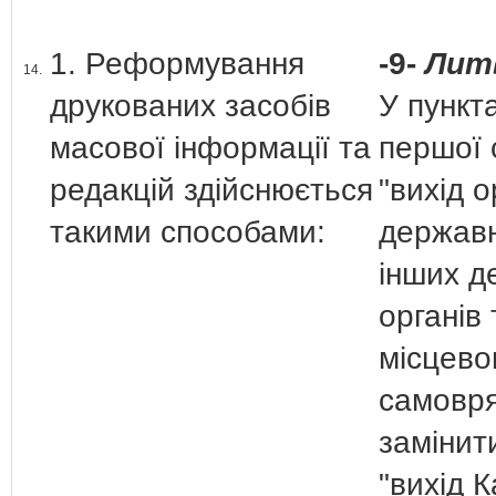
1. Реформування
-9-
Лит
14.
друкованих засобів
У пункт
масової інформації та
першої 
редакцій здійснюється
"вихід о
такими способами:
державн
інших д
органів 
місцево
самовря
замінит
"вихід К