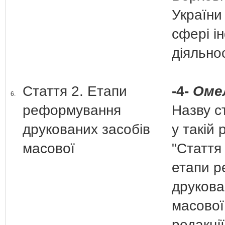
України
сфері і
діяльнос
Стаття 2. Етапи
-4-
Омел
6.
реформування
Назву с
друкованих засобів
у такій 
масової
"Стаття
етапи 
друкова
масової
редакції