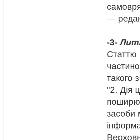
самовря
— редакц
-3-
Лит
Статтю 
частино
такого з
"2. Дія 
поширю
засоби 
інформа
Верхов