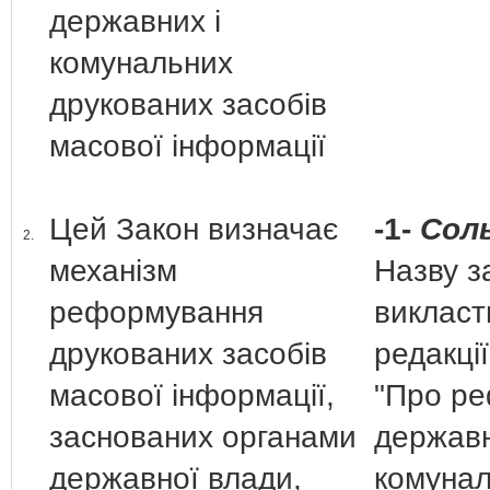
державних і
комунальних
друкованих засобів
масової інформації
Цей Закон визначає
-1-
Соль
2.
механізм
Назву з
реформування
викласти
друкованих засобів
редакції
масової інформації,
"Про р
заснованих органами
державн
державної влади,
комуна