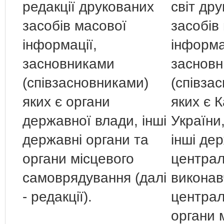
редакції друкованих
світ др
засобів масової
засобів
інформації,
інформа
засновниками
заснов
(співзасновниками)
(співза
яких є органи
яких є К
державної влади, інші
України,
державні органи та
інші де
органи місцевого
централ
самоврядування (далі
виконав
- редакції).
централ
органи 