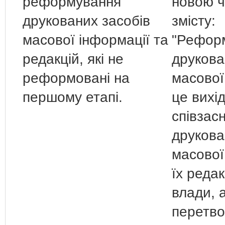
реформування
новою ч
друкованих засобів
змісту:
масової інформації та
"Рефор
редакцій, які не
друкова
реформовані на
масової
першому етапі.
це вихі
співзас
друкова
масової
їх редак
влади, 
перетво