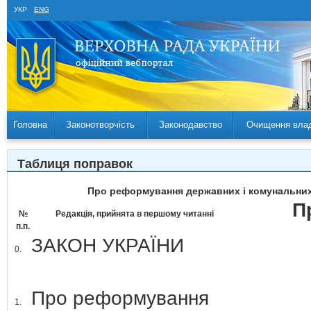
УКР
ENG
Головна
Законотворчість
Законодавство
Очищення вла
Таблиця поправок
Про реформування державних і комунальних 
П
№
Редакція, прийнята в першому читанні
п.п.
ЗАКОН УКРАЇНИ
0.
Про реформування
1.