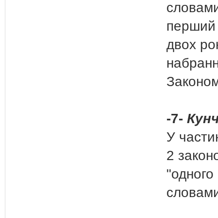
словами
перший
двох рок
набранн
Законом
-7-
Кунч
У частин
2 закон
"одного
словами