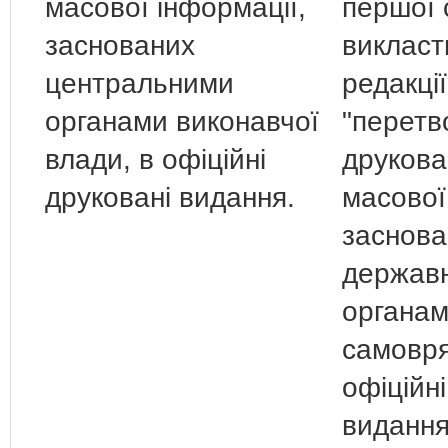
масової інформації,
першої 
заснованих
викласти
центральними
редакції
органами виконавчої
"перетв
влади, в офіційні
друкова
друковані видання.
масової
заснова
державн
органам
самовря
офіційні
видання