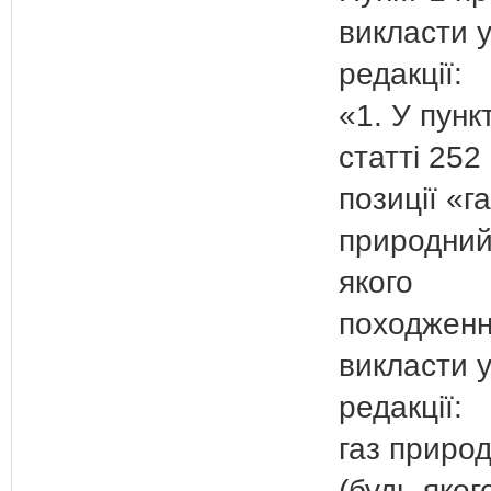
викласти у
редакції:
«1. У пунк
статті 252
позиції «г
природний
якого
походженн
викласти у
редакції:
газ приро
(будь-яког