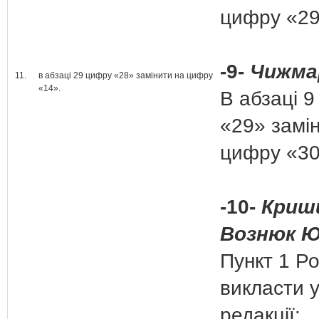
цифру «29
-9-
Чижма
11.
в абзаці 29 цифру «28» замінити на цифру
«14».
В абзаці 
«29» замі
цифру «30
-10-
Криш
Вознюк Ю
Пункт 1 Ро
викласти у
редакції: