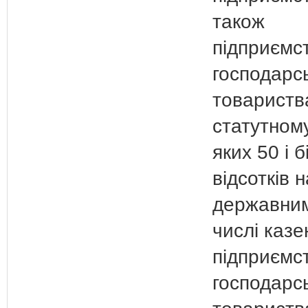
також
підприємс
господарсь
товариства
статутному
яких 50 і 
відсотків 
державним
числі каз
підприємс
господарс