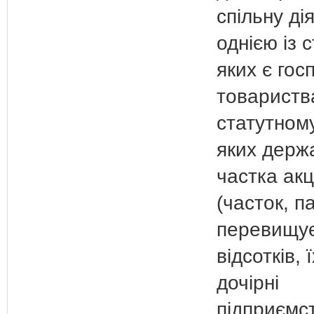
спільну ді
однією із с
яких є гос
товариства
статутному
яких держ
частка акц
(часток, па
перевищує
відсотків, ї
дочірні
підприємст