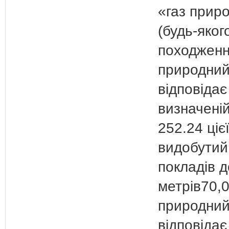
«газ прир
(будь-яког
походженн
природний
відповідає
визначеній
252.24 цієї
видобутий
покладів 
метрів70,
природний
відповідає