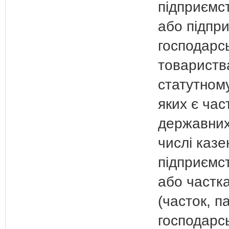
підприємст
або підпр
господарсь
товариства
статутному
яких є час
державних
числі казе
підприємст
або частка
(часток, па
господарс