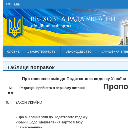
УКР
ENG
Головна
Законотворчість
Законодавство
Очищення вла
Таблиця поправок
Про внесення змін до Податкового кодексу України
Пропо
№
Редакція, прийнята в першому читанні
п.п.
0.
ЗАКОН УКРАЇНИ
1.
«Про внесення змін до Податкового кодексу
України щодо здешевлення вартості газу
для населення»