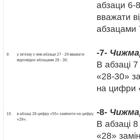
абзаци 6-
вважати в
абзацами 
-7-
Чижма
9.
у зв’язку з чим абзаци 27 - 29 вважати
відповідно абзацами 28 - 30;
В абзаці 
«28-30» з
на цифри 
-8-
Чижма
10.
в абзаці 28 цифру «55» замінити на цифру
«29»;
В абзаці 
«28» замі