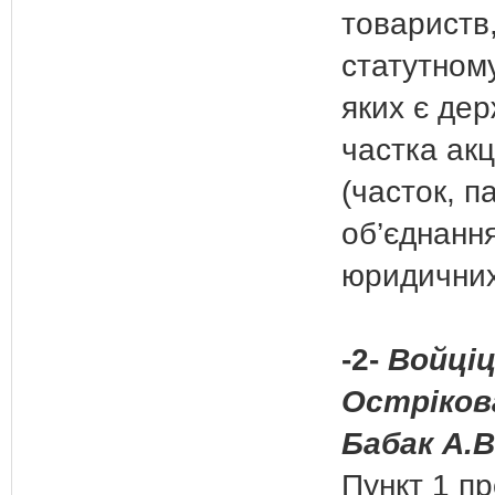
товариств,
статутному
яких є де
частка акц
(часток, п
об’єднанн
юридичних
-2-
Войціц
Острікова
Бабак А.В
Пункт 1 пр