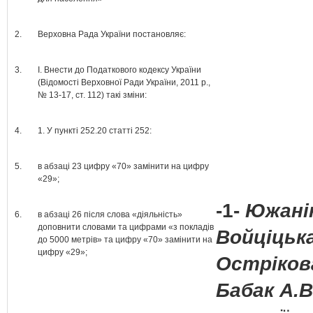
2.
Верховна Рада України постановляє:
3.
І. Внести до Податкового кодексу України
(Відомості Верховної Ради України, 2011 р.,
№ 13-17, ст. 112) такі зміни:
4.
1. У пункті 252.20 статті 252:
5.
в абзаці 23 цифру «70» замінити на цифру
«29»;
-1-
Южанін
6.
в абзаці 26 після слова «діяльність»
доповнити словами та цифрами «з покладів
Войціцька
до 5000 метрів» та цифру «70» замінити на
цифру «29»;
Острікова
Бабак А.В