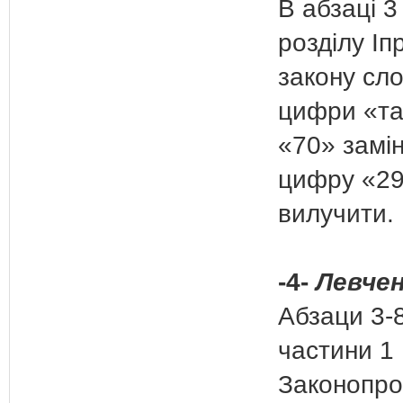
В абзаці 3 
розділу Іп
закону сло
цифри «т
«70» замі
цифру «29
вилучити.
-4-
Левчен
Абзаци 3-
частини 1 
Законопро