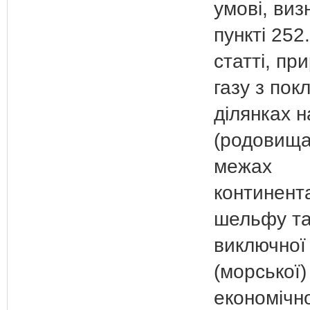
умові, виз
пункті 252.
статті, пр
газу з пок
ділянках 
(родовища
межах
континент
шельфу та
виключної
(морської)
економічно