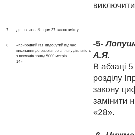
виключити
7.
доповнити абзацом 27 такого змісту:
-5-
Лопуш
8.
«природний газ, видобутий під час
виконання договорів про спільну діяльність
А.Я.
з покладів понад 5000 метрів
14»
В абзаці 5 
розділу Іп
закону ци
замінити 
«28».