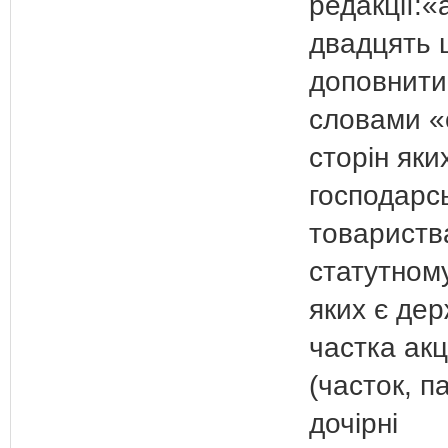
редакції:«
двадцять 
доповнити
словами «о
сторін яки
господарсь
товариства
статутному
яких є де
частка акц
(часток, па
дочірні