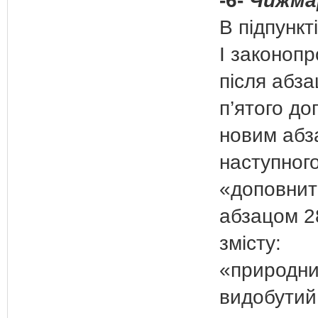
-6-
Чижма
В підпункт
І законопр
після абза
п’ятого до
новим абз
наступного
«доповнит
абзацом 2
змісту:
«природни
видобутий 