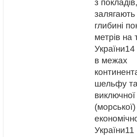
з покладів,
залягають
глибині п
метрів на 
України14
в межах
континент
шельфу та
виключної
(морської)
економічно
України11