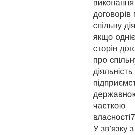
виконання
договорів 
спільну ді
якщо одніє
сторін дог
про спільн
діяльність
підприємс
державно
часткою
власності
У зв’язку 