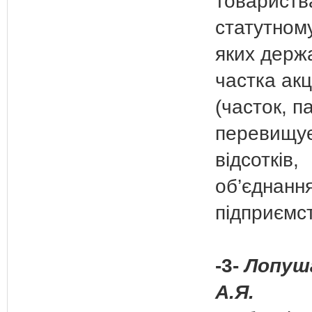
товариств
статутному
яких держ
частка акц
(часток, па
перевищує
відсотків,
об’єднанн
підприємс
-3-
Лопуш
А.Я.