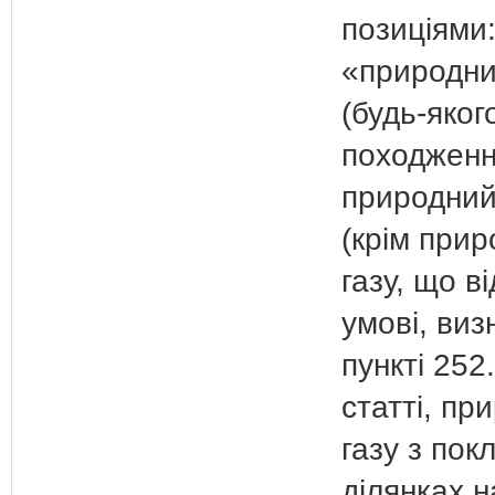
позиціями
«природни
(будь-яког
походженн
природний
(крім прир
газу, що в
умові, виз
пункті 252.
статті, пр
газу з пок
ділянках 