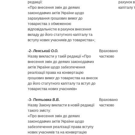
редакції:
рахунок в
«Про внесення змін до деяких
капіталу 
законодавчих актів України щодо
зарахування грошових вимог до
товариства з обмеженою
відповідальністю в рахунок внесення
вкладу до його статутного капіталу та
вступу нових учасників до товариства»;
-2-
Ленський О.О.
Враховано
Назву викласти у такій редакції «Про
частково
внесення змін до деяких законодавчих
актів України щодо забезпечення
реалізації права на конвертацію
грошових вимог до товариства на внесок
до його статутного капіталу та вступ до
товариства нових учасників»
-3-
Петьовка В.В.
Враховано
Назву Закону викласти в новій редакції
частково
такого змісту:
«Про внесення змін до деяких
законодавчих актів України щодо
забезпечення реалізації права вступу
нових учасників та на конвертацію