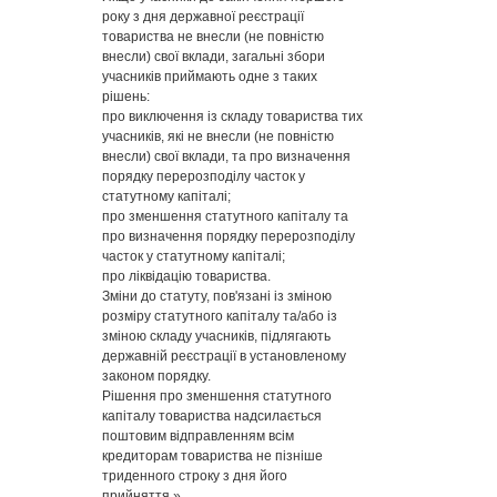
року з дня державної реєстрації
товариства не внесли (не повністю
внесли) свої вклади, загальні збори
учасників приймають одне з таких
рішень:
про виключення із складу товариства тих
учасників, які не внесли (не повністю
внесли) свої вклади, та про визначення
порядку перерозподілу часток у
статутному капіталі;
про зменшення статутного капіталу та
про визначення порядку перерозподілу
часток у статутному капіталі;
про ліквідацію товариства.
Зміни до статуту, пов'язані із зміною
розміру статутного капіталу та/або із
зміною складу учасників, підлягають
державній реєстрації в установленому
законом порядку.
Рішення про зменшення статутного
капіталу товариства надсилається
поштовим відправленням всім
кредиторам товариства не пізніше
триденного строку з дня його
прийняття.»