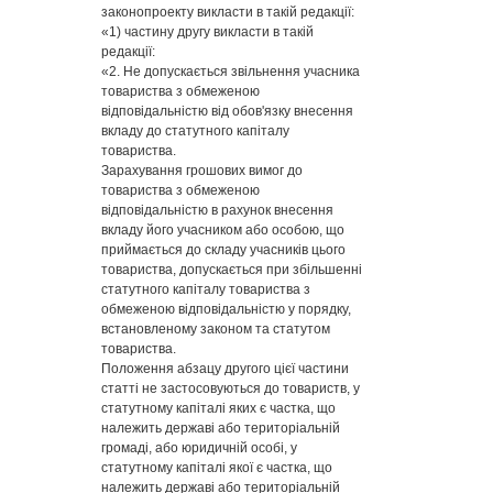
законопроекту викласти в такій редакції:
«1) частину другу викласти в такій
редакції:
«2. Не допускається звільнення учасника
товариства з обмеженою
відповідальністю від обов'язку внесення
вкладу до статутного капіталу
товариства.
Зарахування грошових вимог до
товариства з обмеженою
відповідальністю в рахунок внесення
вкладу його учасником або особою, що
приймається до складу учасників цього
товариства, допускається при збільшенні
статутного капіталу товариства з
обмеженою відповідальністю у порядку,
встановленому законом та статутом
товариства.
Положення абзацу другого цієї частини
статті не застосовуються до товариств, у
статутному капіталі яких є частка, що
належить державі або територіальній
громаді, або юридичній особі, у
статутному капіталі якої є частка, що
належить державі або територіальній