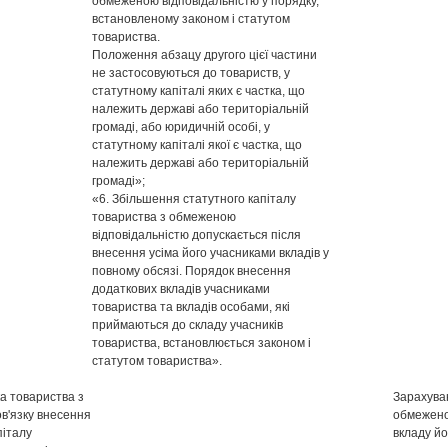
обмеженою відповідальністю у порядку,
встановленому законом і статутом
товариства.
Положення абзацу другого цієї частини
не застосовуються до товариств, у
статутному капіталі яких є частка, що
належить державі або територіальній
громаді, або юридичній особі, у
статутному капіталі якої є частка, що
належить державі або територіальній
громаді»;
«6. Збільшення статутного капіталу
товариства з обмеженою
відповідальністю допускається після
внесення усіма його учасниками вкладів у
повному обсязі. Порядок внесення
додаткових вкладів учасниками
товариства та вкладів особами, які
приймаються до складу учасників
товариства, встановлюється законом і
статутом товариства».
а товариства з
Зарахува
в'язку внесення
обмежено
піталу
вкладу й