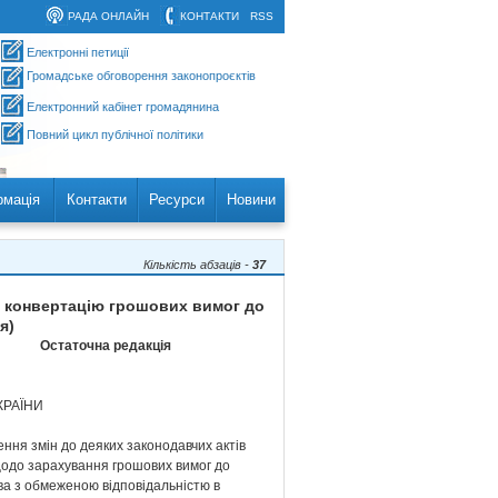
РАДА ОНЛАЙН
КОНТАКТИ
RSS
Електронні петиції
Громадське обговорення законопроєктів
Електронний кабінет громадянина
Повний цикл публічної політики
рмація
Контакти
Ресурси
Новини
Кількість абзаців -
37
на конвертацію грошових вимог до
я)
Остаточна редакція
КРАЇНИ
ння змін до деяких законодавчих актів
щодо зарахування грошових вимог до
ва з обмеженою відповідальністю в