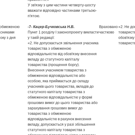
У зв'язку з цим частини четверту-шосту
вважати відповідно частинами третьою-
п'ятою.
з обмеженою
-7-
Кацер-Бучковська Н.В.
Враховано
«2. Не до
часниками
Пункт 1 розділу І законопроекту викласти
частково
товарист
оку з дня
у такій редакції:
обов'язку
«2. Не допускається звільнення учасника
товарист
товариства з обмеженою
відповідальністю від обов'язку внесення
вкладу до статутного капіталу
товариства (прощення боргу).
Внесення учасником товариства з
обмеженою відповідальністю або
особою, яка приймається до складу
учасників цього товариства, вкладів до
статутного капіталу товариства з
обмеженою відповідальністю у формі
грошових вимог до цього товариства або
зарахування грошових вимог до
товариства з обмеженою
відповідальністю в рахунок внесення
вкладу, допускається у разі збільшення
статутного капіталу товариства з