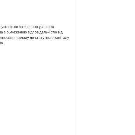
пускається звільнення учасника
ва з обмеженою відповідальністю від
 внесення вкладу до статутного капіталу
ва.