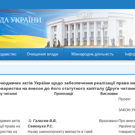
одавство
Очищення влади
Міжнародна діяльність
Інфо
онодавчих актів України щодо забезпечення реалізації права 
овариства на внесок до його статутного капіталу (Друге читанн
у читанні
Пропозиції
Висновки
Проект
ЗАКОН У
давчих актів
-1-
Галасюк В.В.
Враховано
Про внесе
ії права на
Семенуха Р.С.
України 
ариства на
Назву законопроекту викласти в такій
товарист