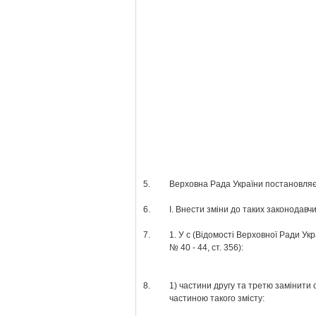
5.
Верховна Рада України постановляє
6.
І. Внести зміни до таких законодавчи
7.
1. У с (Відомості Верховної Ради Укр
№ 40 - 44, ст. 356):
8.
1) частини другу та третю замінити 
частиною такого змісту: