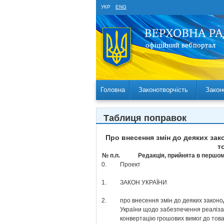
УКР
ENG
Головна
Законотворчість
Закон
Таблиця поправок
Про внесення змін до деяких зак
т
№ п.п.
Редакція, прийнята в першом
0.
Проект
1.
ЗАКОН УКРАЇНИ
2.
про внесення змін до деяких законо
України щодо забезпечення реалізац
конвертацію грошових вимог до тов