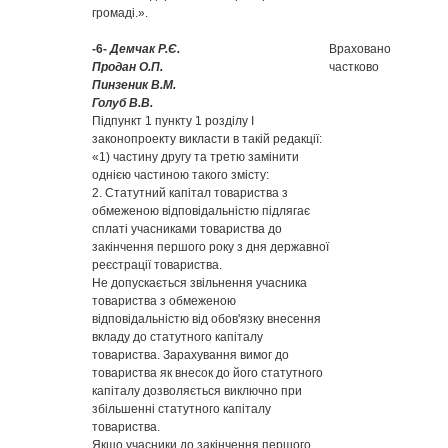
громаді.».
-6-
Демчак Р.Є.
Враховано
Продан О.П.
частково
Пинзеник В.М.
Голуб В.В.
Підпункт 1 пункту 1 розділу І
законопроекту викласти в такій редакції:
«1) частину другу та третю замінити
однією частиною такого змісту:
2. Статутний капітал товариства з
обмеженою відповідальністю підлягає
сплаті учасниками товариства до
закінчення першого року з дня державної
реєстрації товариства.
Не допускається звільнення учасника
товариства з обмеженою
відповідальністю від обов'язку внесення
вкладу до статутного капіталу
товариства. Зарахування вимог до
товариства як внесок до його статутного
капіталу дозволяється виключно при
збільшенні статутного капіталу
товариства.
Якщо учасники до закінчення першого