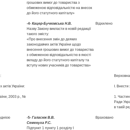
грошових вимог до товариства з
обмеженою відповідальністю на внесок
до його статутного капіталу»
-4-
Кацер-Бучковська Н.В.
Відхилено
Назву Закону викласти в новій редакції
такого змісту:
«Про внесення змін до деяких
законодавчих актів України щодо
внесення грошових вимог до товариства
з обмеженою відповідальністю в якості
вкладу до його статутного капіталу та
вступу нових учасників до товариства»
:
Верховна
х актів України:
І. Внести
аїни, 2003 р., №
1. Частин
Ради Укра
в такій ре
однією
-5-
Галасюк В.В.
Враховано
Семенуха Р.С.
Підпункт 1 пункту 1 розділу І