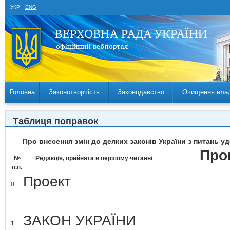
УКР
ENG
Головна
Законотворчість
Законодавство
Очищення вла
Таблиця поправок
Про внесення змін до деяких законів України з питань 
Про
№
Редакція, прийнята в першому читанні
п.п.
Проект
0.
ЗАКОН УКРАЇНИ
1.