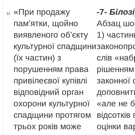
«При продажу
-7-
Білозі
11.
пам’ятки, щойно
Абзац шо
виявленого об’єкту
1) частин
культурної спадщини
законопро
(їх частин) з
слів «на
порушенням права
рішенням
привілеєвої купівлі
законної 
відповідний орган
доповнит
охорони культурної
«але не 
спадщини протягом
відсотків
трьох років може
оцінки ва