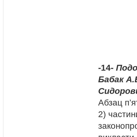
-14-
Подол
Бабак А.
Сидорови
Абзац п’я
2) частин
законопр