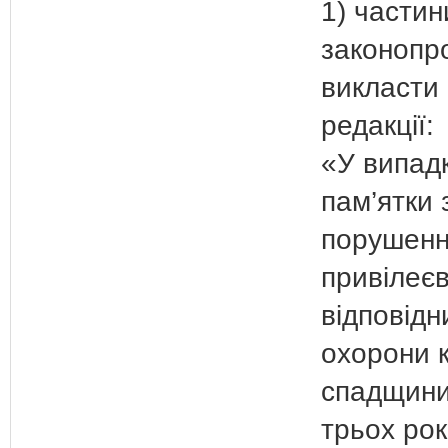
1) частин
законопр
викласти 
редакції:
«У випад
пам’ятки 
порушенн
привілеєв
відповідн
охорони к
спадщини
трьох рок