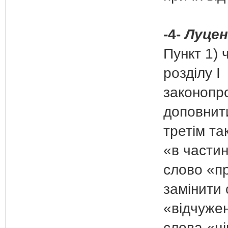
-4-
Луценк
Пункт 1) 
розділу І
законопр
доповнит
третім та
«в частин
слово «п
замінити
«відчужен
слова «ці