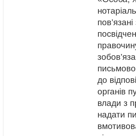
нотаріальн
пов’язані 
посвідче
правочин
зобов’яз
письмово
до відпов
органів п
влади з 
надати п
вмотивов