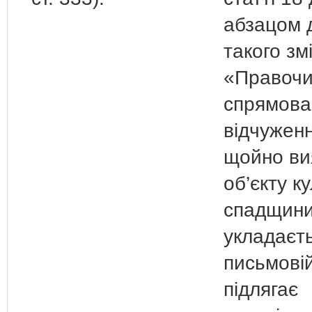
абзацом 
такого змі
«Правочи
спрямова
відчуженн
щойно ви
об’єкту к
спадщини 
укладаєть
письмовій
підлягає