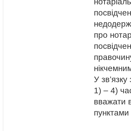
нотаріал
посвідчен
недодерж
про нота
посвідчен
правочину
нікчемни
У зв’язку
1) – 4) ч
вважати в
пунктами 