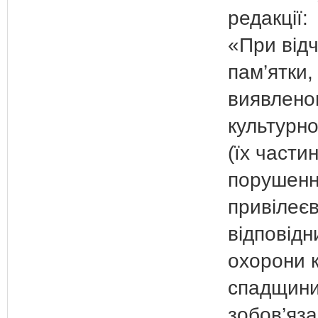
редакції:
«При від
пам’ятки
виявленог
культурн
(їх частин
порушенн
привілеєв
відповідн
охорони к
спадщин
зобов’яз