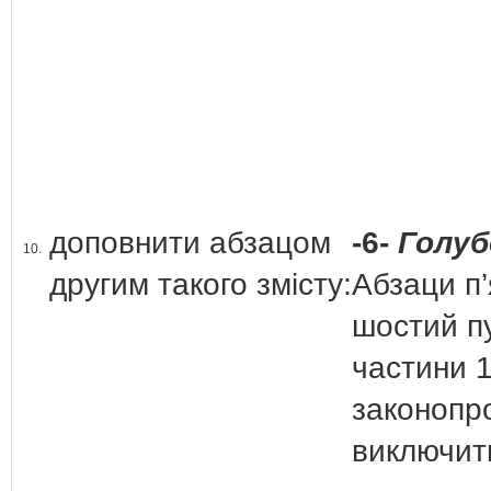
доповнити абзацом
-6-
Голубо
10.
другим такого змісту:
Абзаци п’
шостий пу
частини 1
законопр
виключит