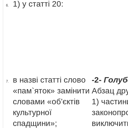
1) у статті 20:
6.
в назві статті слово
-2-
Голубо
7.
«пам`яток» замінити
Абзац дру
словами «об’єктів
1) частин
культурної
законопр
спадщини»;
виключит