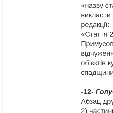
«назву ст
викласти 
редакції:
«Стаття 2
Примусов
відчуженн
об’єктів 
спадщини
-12-
Голу
Абзац дру
2) частин