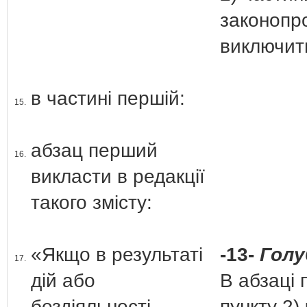
законопр
виключит
в частині першій:
15.
абзац перший
16.
викласти в редакції
такого змісту:
«Якщо в результаті
-13-
Голу
17.
дій або
В абзаці 
бездіяльності
пункту 2)