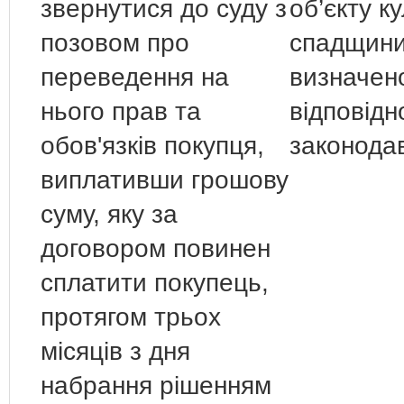
звернутися до суду з
об’єкту к
позовом про
спадщини 
переведення на
визначен
нього прав та
відповідн
обов'язків покупця,
законода
виплативши грошову
суму, яку за
договором повинен
сплатити покупець,
протягом трьох
місяців з дня
набрання рішенням