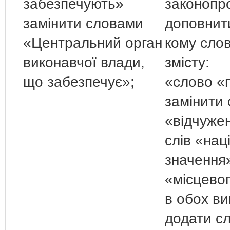
забезпечують»
законопр
замінити словами
доповнит
«Центральний орган
кому сло
виконавчої влади,
змісту:
що забезпечує»;
«слово «
замінити
«відчужен
слів «нац
значення
«місцево
в обох в
додати сл