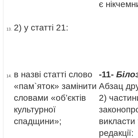
є нікчемн
2) у статті 21:
13.
в назві статті слово
-11-
Білоз
14.
«пам`яток» замінити
Абзац дру
словами «об’єктів
2) частин
культурної
законопр
спадщини»;
викласти 
редакції: