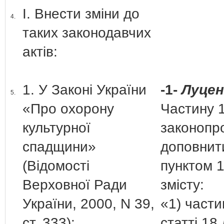
І. Внести зміни до
4.
таких законодавчих
актів:
1. У Законі України
-1-
Луценк
5.
«Про охорону
Частину 1
культурної
законопр
спадщини»
доповнит
(Відомості
пунктом 1
Верховної Ради
змісту:
України, 2000, N 39,
«1) част
ст. 333):
статті 18