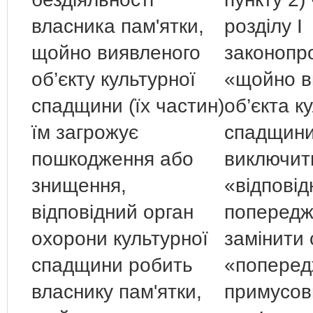
власника пам'ятки,
розділу І
щойно виявленого
законопр
об’єкту культурної
«щойно в
спадщини (їх частин)
об’єкта к
їм загрожує
спадщин
пошкодження або
виключит
знищення,
«відповід
відповідний орган
попередж
охорони культурної
замінити
спадщини робить
«поперед
власнику пам'ятки,
примусов