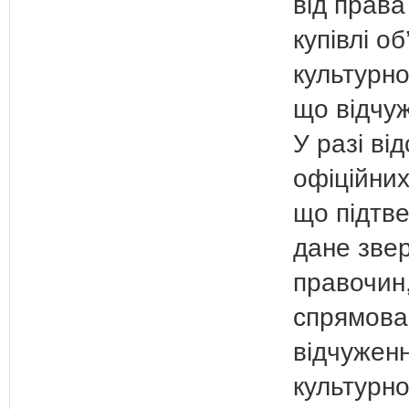
від права
купівлі об
культурн
що відчуж
У разі від
офіційних
що підтв
дане зве
правочин
спрямова
відчуженн
культурн