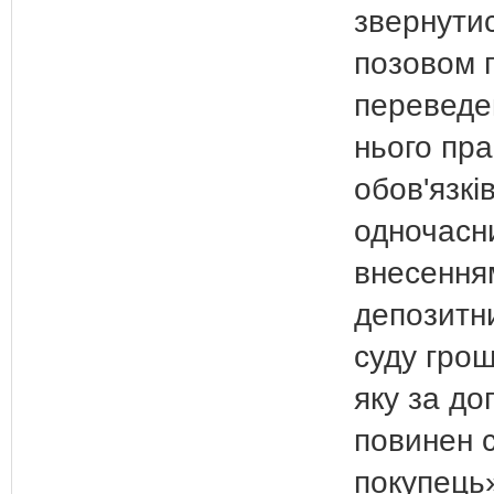
звернутис
позовом 
переведе
нього пра
обов'язкі
одночасн
внесення
депозитн
суду грош
яку за до
повинен 
покупець