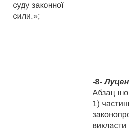
суду законної
сили.»;
-8-
Луценк
Абзац шо
1) частин
законопр
викласти 