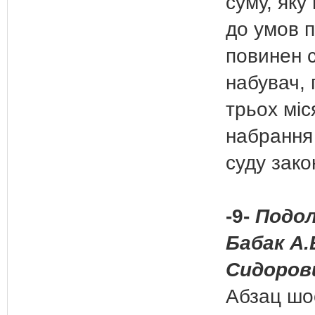
суму, яку
до умов п
повинен 
набувач, 
трьох міс
набрання
суду зако
-9-
Подоля
Бабак А.
Сидорови
Абзац шо