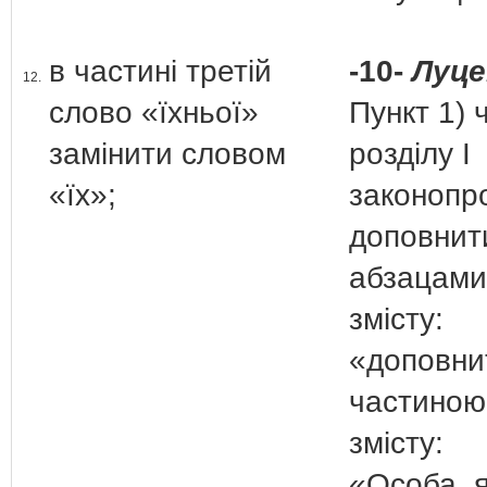
в частині третій
-10-
Луце
12.
слово «їхньої»
Пункт 1) 
замінити словом
розділу І
«їх»;
законопр
доповнит
абзацами
змісту:
«доповни
частиною
змісту:
«Особа, 