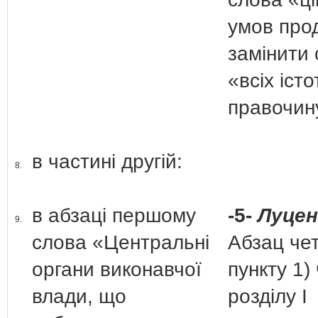
умов про
замінити
«всіх іст
правочин
в частині другій:
8.
в абзаці першому
-5-
Луценк
9.
слова «Центральні
Абзац че
органи виконавчої
пункту 1)
влади, що
розділу І