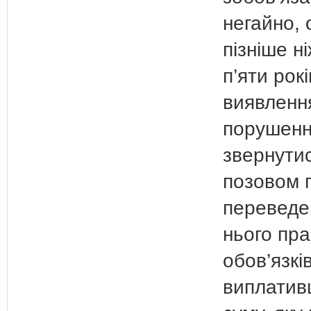
негайно, 
пізніше ні
п’яти рок
виявленн
порушенн
звернутис
позовом 
переведе
нього пра
обов’язкі
виплатив