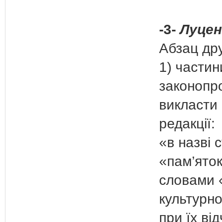
-3-
Луценк
Абзац дру
1) частин
законопр
викласти 
редакції:
«в назві 
«пам’яток
словами «
культурн
при їх ві