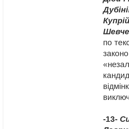
Дубіні
Купрій
Шевче
по тек
законо
«незал
кандид
відмін
виключ
-13-
Си