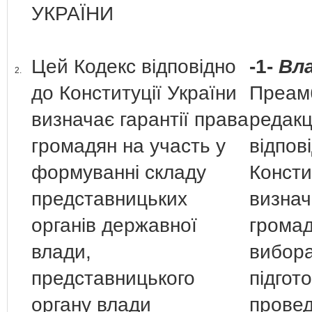
УКРАЇНИ
Цей Кодекс відповідно
-1-
Вла
2.
до Конституції України
Преамб
визначає гарантії права
редакц
громадян на участь у
відпов
формуванні складу
Консти
представницьких
визнач
органів державної
громад
влади,
вибора
представницького
підгот
органу влади
провед