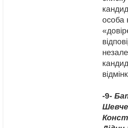
кандид
особа 
«довір
відпов
незал
кандид
відмін
-9-
Бат
Шевче
Конст