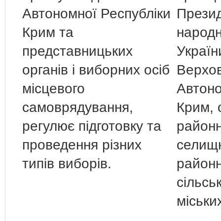
Автономної Республіки
Презид
Крим та
народн
представницьких
Україн
органів і виборних осіб
Верхов
місцевого
Автоно
самоврядування,
Крим, 
регулює підготовку та
районн
проведення різних
селищн
типів виборів.
районн
сільсь
міських