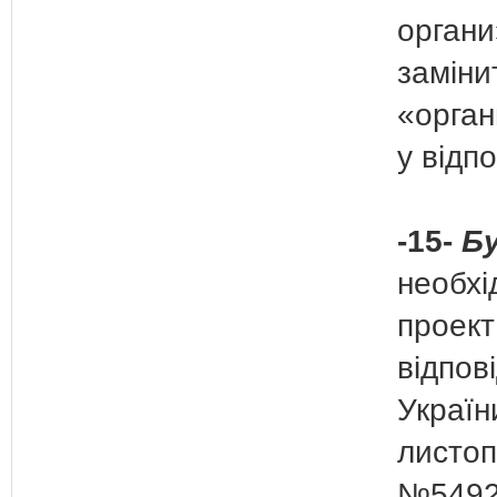
органи
заміни
«орган
у відпо
-15-
Бу
необхі
проект
відпов
Україн
листоп
№5492