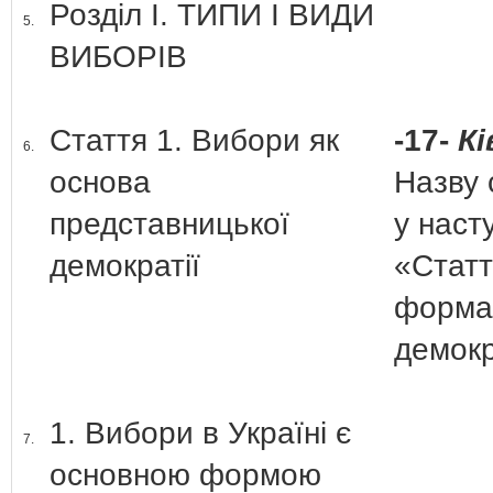
Розділ І. ТИПИ І ВИДИ
5.
ВИБОРІВ
Стаття 1. Вибори як
-17-
Кі
6.
основа
Назву 
представницької
у насту
демократії
«Статт
форма
демокр
1. Вибори в Україні є
7.
основною формою