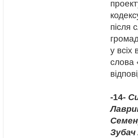
проект
кодекс
після 
громад
у всіх
слова 
відпов
-14-
Си
Лаври
Семен
Зубач 