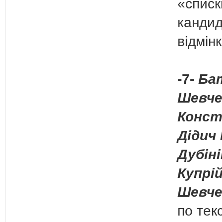
«списк
кандид
відмін
-7-
Бат
Шевче
Конст
Дідич 
Дубіні
Купрій
Шевче
по тек