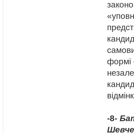
законо
«упов
предст
кандида
самови
формі 
незал
кандид
відмін
-8-
Бат
Шевче