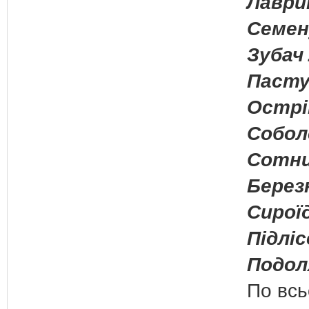
Лаври
Семен
Зубач 
Пастух
Острік
Собол
Сотни
Берез
Сироїд
Підліс
Подоля
По всь