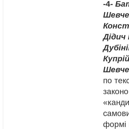
-4-
Бат
Шевче
Конст
Дідич 
Дубіні
Купрій
Шевче
по тек
законо
«канди
самови
формі 