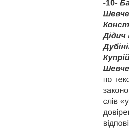
-10-
Ба
Шевче
Конст
Дідич 
Дубіні
Купрій
Шевче
по тек
законо
слів «
довіре
відпові