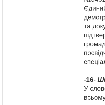
Єдини
демогр
та док
підтве
громад
посвід
спеціа
-16-
Ши
У слов
всьому