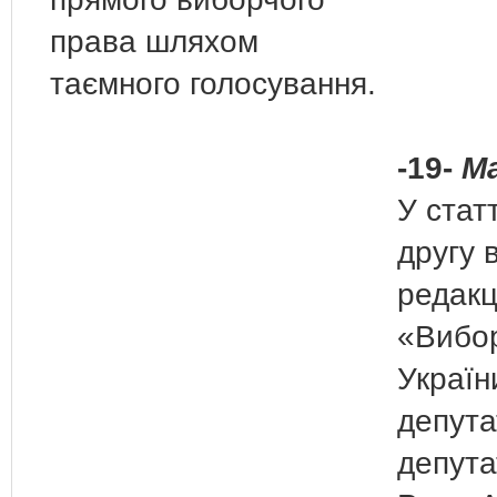
права шляхом
таємного голосування.
-19-
Ма
У стат
другу 
редакці
«Вибо
Україн
депута
депута