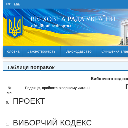
УКР
ENG
Головна
Законотворчість
Законодавство
Очищення вла
Таблиця поправок
Виборчого кодексу
№
Редакція, прийнята в першому читанні
п.п.
ПРОЕКТ
0.
ВИБОРЧИЙ КОДЕКС
1.