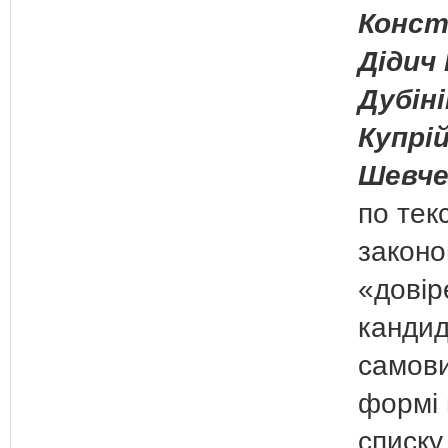
Конст
Дідич 
Дубіні
Купрій
Шевче
по тек
законо
«довір
кандида
самови
формі 
списку