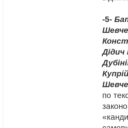
-5-
Бат
Шевче
Конст
Дідич 
Дубіні
Купрій
Шевче
по тек
законо
«канди
самови