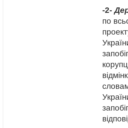
-2-
Дер
по всь
проект
Україн
запобіг
корупці
відмін
слова
Україн
запобі
відпов