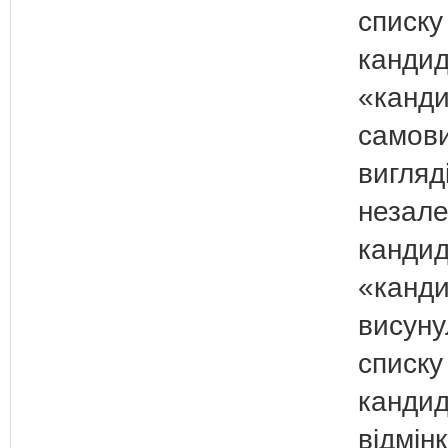
списку
кандид
«канди
самови
вигляд
незал
кандид
«канди
висуну
списку
кандид
відмін