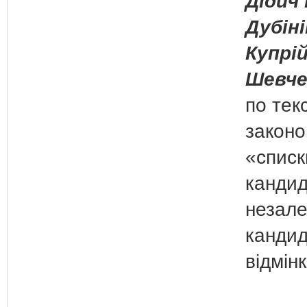
Дідич 
Дубіні
Купрій
Шевче
по тек
законо
«списк
кандид
незал
кандид
відмін