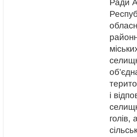
Ради А
Респуб
обласн
районн
міських
селищн
об’єдн
терито
і відпо
селищн
голів, 
сільсь