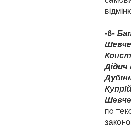
відмін
-6-
Бат
Шевче
Конст
Дідич 
Дубіні
Купрій
Шевче
по тек
законо