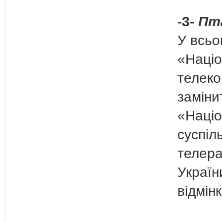
-3-
Пт
У всьо
«Наці
телеко
заміни
«Наці
суспіл
телера
Україн
відмінк