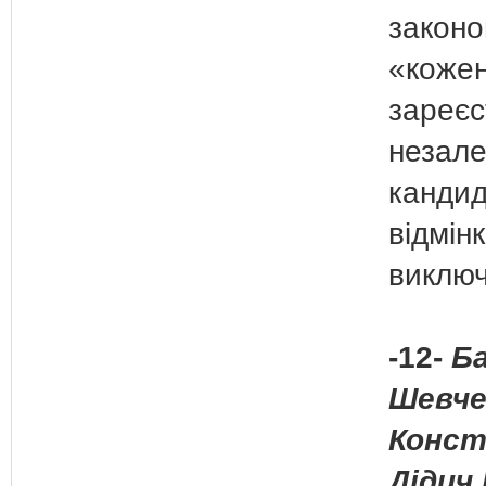
законо
«коже
зареєс
незал
кандид
відмін
виключ
-12-
Ба
Шевче
Конст
Дідич 