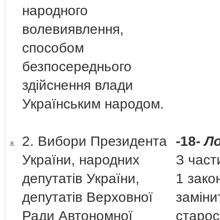
народного
волевиявлення,
способом
безпосереднього
здійснення влади
Українським народом.
2. Вибори Президента
-18-
Ло
8.
України, народних
З част
депутатів України,
1 зако
депутатів Верховної
заміни
Ради Автономної
старос