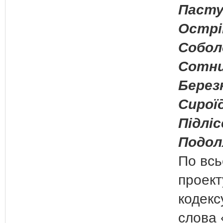
Пастух
Острік
Собол
Сотни
Берез
Сироїд
Підліс
Подоля
По всь
проект
кодекс
слова 