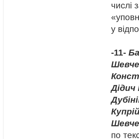
числі 
«упов
у відп
-11-
Ба
Шевче
Конст
Дідич 
Дубіні
Купрій
Шевче
по тек