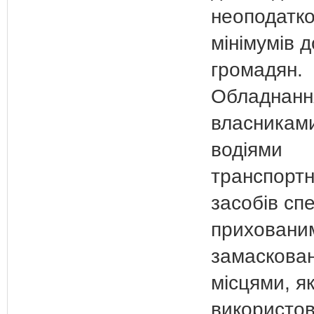
неоподатк
мінімумів д
громадян.
Обладнанн
власникам
водіями
транспорт
засобів сп
приховани
замаскова
місцями, як
використо