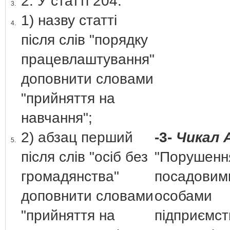
2. У статті 204:
3.
1) назву статті
4.
після слів "порядку
працевлаштування"
доповнити словами
"прийняття на
навчання";
2) абзац перший
-3-
Чикал А
5.
після слів "осіб без
"Порушенн
громадянства"
посадовим
доповнити словами
особами
"прийняття на
підприємст