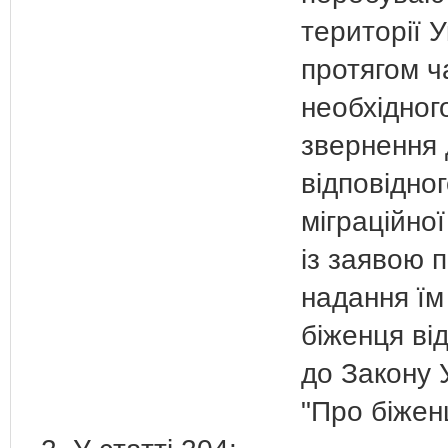
території 
протягом ч
необхідног
звернення 
відповідно
міграційно
із заявою 
надання їм
біженця ві
до Закону 
"Про біжен