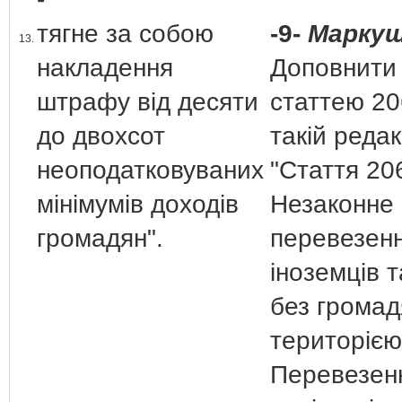
тягне за собою
-9-
Маркуш
13.
накладення
Доповнити
штрафу від десяти
статтею 20
до двохсот
такій редак
неоподатковуваних
"Стаття 20
мінімумів доходів
Незаконне
громадян".
перевезен
іноземців т
без громад
територією
Перевезен