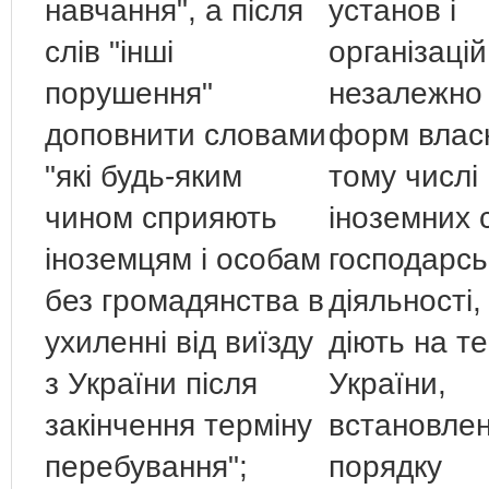
навчання", а після
установ і
слів "інші
організацій
порушення"
незалежно 
доповнити словами
форм власн
"які будь-яким
тому числі
чином сприяють
іноземних с
іноземцям і особам
господарсь
без громадянства в
діяльності,
ухиленні від виїзду
діють на те
з України після
України,
закінчення терміну
встановлен
перебування";
порядку