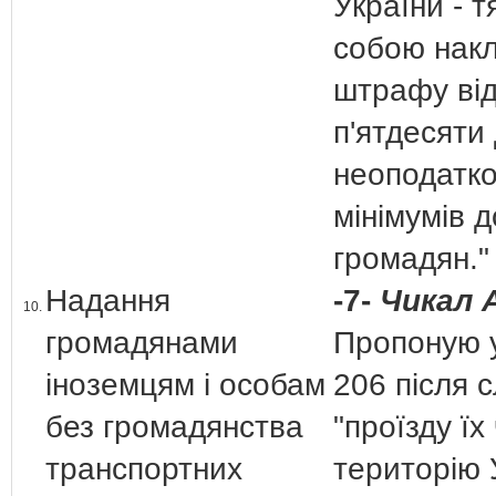
України - т
собою нак
штрафу ві
п'ятдесяти
неоподатк
мінімумів д
громадян.
Надання
-7-
Чикал А
10.
громадянами
Пропоную у
іноземцям і особам
206 після с
без громадянства
"проїзду їх
транспортних
територію 