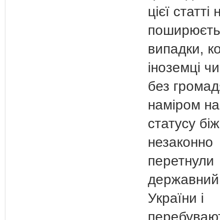
цієї статті 
поширюєть
випадки, к
іноземці ч
без громад
наміром на
статусу бі
незаконно
перетнули
державний
України і
перебуваю