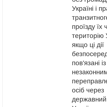
Україні і п
транзитног
проїзду їх 
територію 
якщо ці дії
безпосере
пов'язані із
незаконни
переправл
осіб через
державний