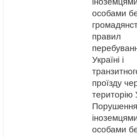
іноземцями
особами б
громадянс
правил
перебуванн
Україні і
транзитног
проїзду че
територію 
Порушенн
іноземцями
особами б