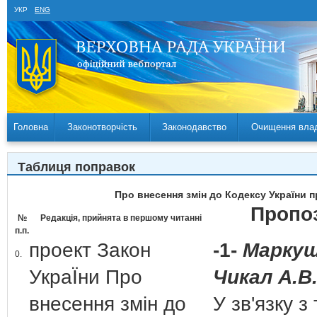
УКР
ENG
Головна
Законотворчість
Законодавство
Очищення вла
Таблиця поправок
Про внесення змін до Кодексу України 
Пропоз
№
Редакція, прийнята в першому читанні
п.п.
проект Закон
-1-
Маркуш
0.
УкраЇни Про
Чикал А.В
внесення змін до
У зв'язку з