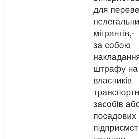
для перев
нелегальн
мігрантів,-
за собою
накладанн
штрафу на
власників
транспорт
засобів аб
посадових 
підприємст