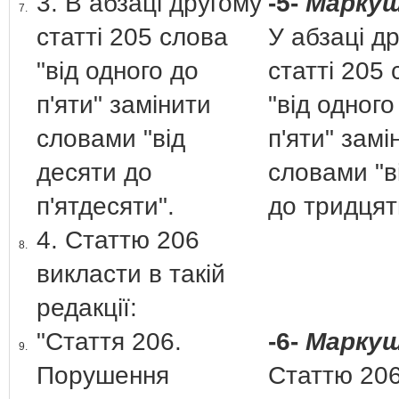
3. В абзаці другому
-5-
Маркуш
7.
статті 205 слова
У абзаці д
"від одного до
статті 205
п'яти" замінити
"від одного
словами "від
п'яти" замі
десяти до
словами "ві
п'ятдесяти".
до тридця
4. Статтю 206
8.
викласти в такій
редакції:
"Стаття 206.
-6-
Маркуш
9.
Порушення
Статтю 20