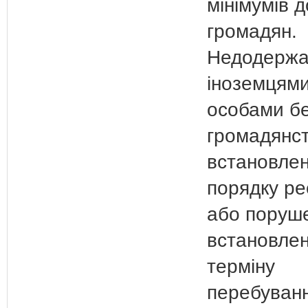
мінімумів д
громадян.
Недодержа
іноземцями
особами б
громадянс
встановлен
порядку ре
або поруш
встановлен
терміну
перебуванн