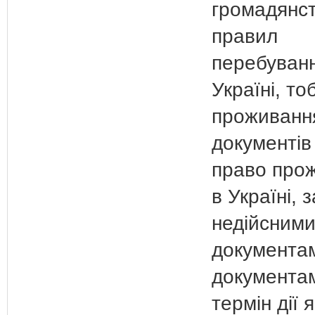
громадянс
правил
перебуванн
Україні, то
проживанн
документів
право про
в Україні, з
недійсним
документа
документа
термін дії 