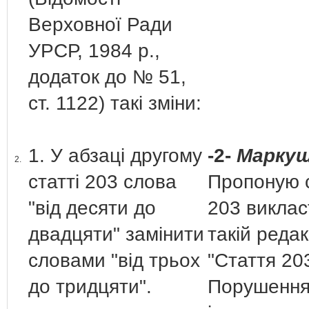
Верховної Ради
УРСР, 1984 р.,
додаток до № 51,
ст. 1122) такі зміни:
1. У абзаці другому
-2-
Маркуш
2.
статті 203 слова
Пропоную 
"від десяти до
203 виклас
двадцяти" замінити
такій редак
словами "від трьох
"Стаття 20
до тридцяти".
Порушенн