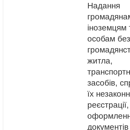
Надання
громадяна
іноземцям 
особам бе
громадянс
житла,
транспорт
засобів, с
їх незаконн
реєстрації,
оформлен
документів