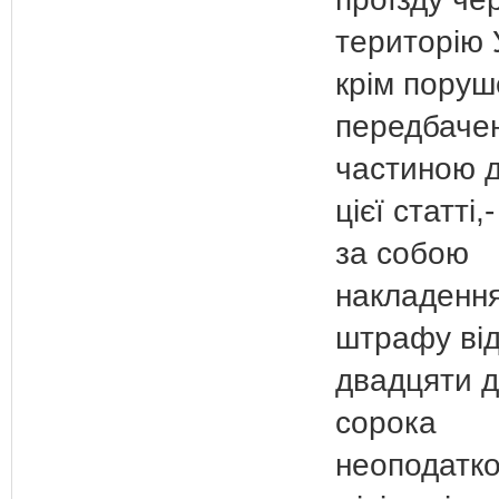
територію 
крім поруш
передбаче
частиною 
цієї статті,
за собою
накладенн
штрафу ві
двадцяти 
сорока
неоподатк