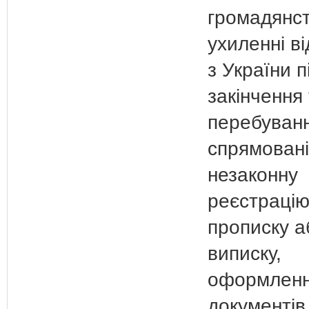
громадянст
ухиленні ві
з України п
закінчення
перебуванн
спрямовані
незаконну
реєстрацію
прописку а
виписку,
оформлен
документів