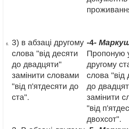
проживан
3) в абзаці другому
-4-
Маркуш
6.
слова "від десяти
Пропоную у
до двадцяти"
другому ст
замінити словами
слова "від
"від п'ятдесяти до
до двадцят
ста".
замінити с
"від п'ятде
двохсот".