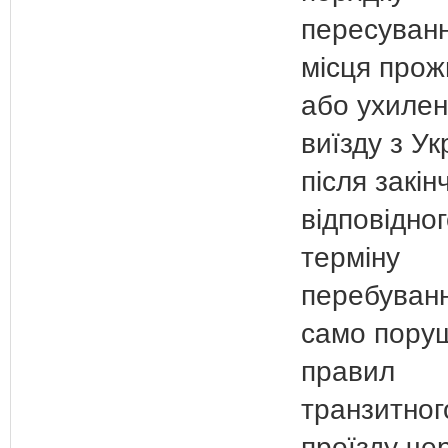
пересуванн
місця прож
або ухилен
виїзду з Ук
після закін
відповідно
терміну
перебуванн
само пору
правил
транзитног
проїзду че