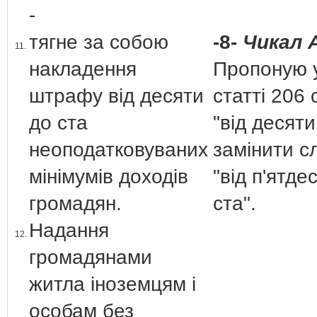
-
тягне за собою
-8-
Чикал А
11.
накладення
Пропоную у
штрафу від десяти
статті 206
до ста
"від десяти
неоподатковуваних
замінити с
мінімумів доходів
"від п'ятде
громадян.
ста".
Надання
12.
громадянами
житла іноземцям і
особам без