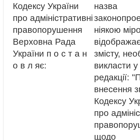
Кодексу України
назва
про адміністративні
законопрое
правопорушення
ніякою мір
Верховна Рада
відображає
України п о с т а н
змісту, необ
о в л яє:
викласти у 
редакції: "
внесення з
Кодексу Ук
про адміні
правопору
щодо