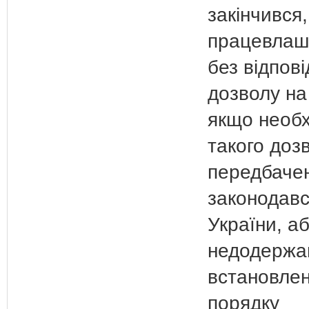
закінчився
працевлаш
без відпові
дозволу на
якщо необх
такого доз
передбаче
законодав
України, а
недодержа
встановлен
порядку