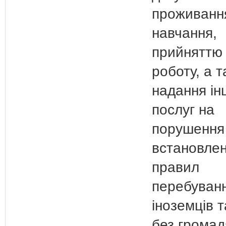
проживанн
навчання,
прийняттю
роботу, а 
надання ін
послуг на
порушення
встановле
правил
перебуван
іноземців т
без громад