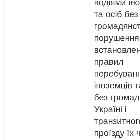
водіями ін
та осіб без
громадянст
порушення
встановле
правил
перебуван
іноземців т
без громад
Україні і
транзитног
проїзду їх 