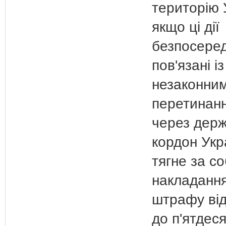
територію 
якщо ці дії
безпосере
пов'язані із
незаконни
перетинанн
через дер
кордон Укра
тягне за с
накладанн
штрафу від
до п'ятдес