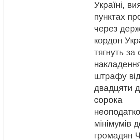
Україні, ви
пунктах пр
через дер
кордон Укра
тягнуть за
накладенн
штрафу ві
двадцяти 
сорока
неоподатк
мінімумів д
громадян Ч