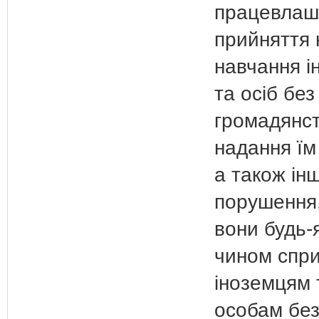
працевлаш
прийняття 
навчання і
та осіб без
громадянст
надання їм
а також інш
порушення
вони будь-
чином спр
іноземцям 
особам бе