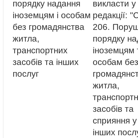
порядку надання
викласти у 
іноземцям і особам
редакції: "
без громадянства
206. Пору
житла,
порядку на
транспортних
іноземцям 
засобів та інших
особам бе
послуг
громадянс
житла,
транспорт
засобів та
сприяння у
інших посл