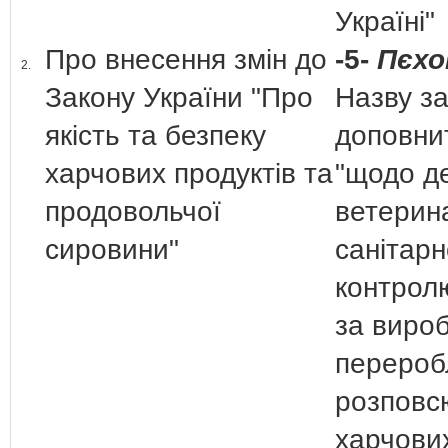
Україні
Про внесення змін до
-5-
Пєхо
2.
Закону України "Про
Назву з
якість та безпеку
доповни
харчових продуктів та
"щодо д
продовольчої
ветерин
сировини"
санітарн
контролю
за виро
перероб
розповс
харчових