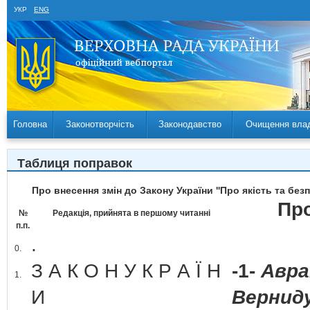
УКР
ENG
Головна
Законотворчість
Законодавство
Очищення вла
Таблиця поправок
Про внесення змін до Закону України ''Про якість та бе
Про
№
Редакція, прийнята в першому читанні
п.п.
.
0.
З А К О Н У К Р А Ї Н
-1-
Авра
1.
И
Верниду