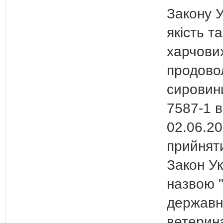
Закону У
якість т
харчових
продово
сировин
7587-1 в
02.06.20
прийнят
Закон Ук
назвою 
державн
ветерин