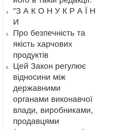
"З А К О Н У К Р А Ї Н
4.
И
Про безпечність та
5.
якість харчових
продуктів
Цей Закон регулює
6.
відносини між
державними
органами виконавчої
влади, виробниками,
продавцями