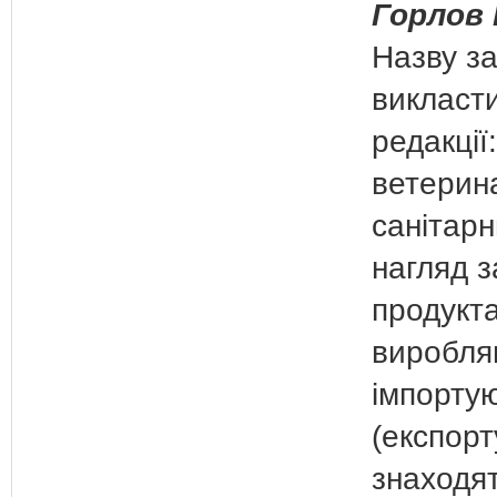
Горлов 
Назву з
викласти
редакції
ветерин
санітарн
нагляд 
продукт
виробля
імпорту
(експорт
знаходят