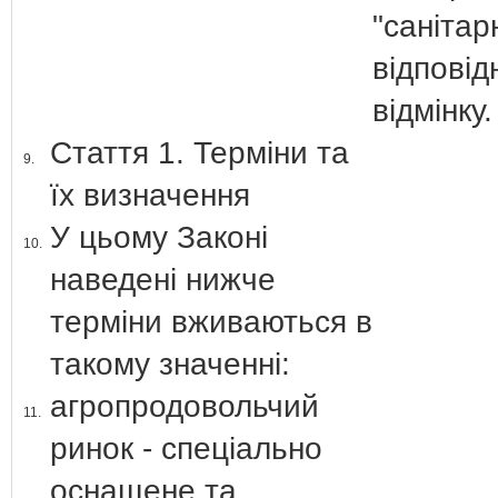
"санітар
відповід
відмінку
Стаття 1. Терміни та
9.
їх визначення
У цьому Законі
10.
наведені нижче
терміни вживаються в
такому значенні:
агропродовольчий
11.
ринок - спеціально
оснащене та