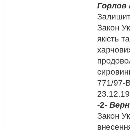
Горлов 
Залишит
Закон Ук
якість т
харчових
продово
сировин
771/97-В
23.12.19
-2-
Верн
Закон Ук
внесення