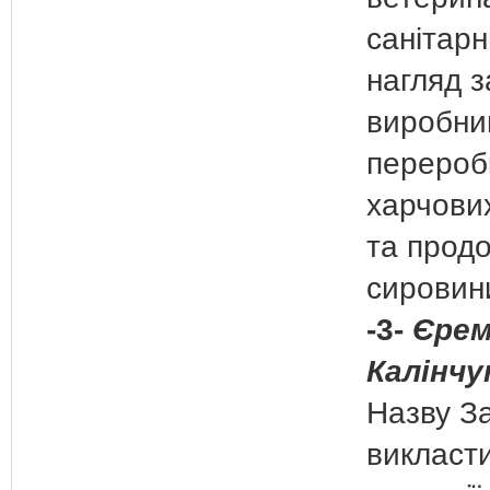
санітарн
нагляд з
виробни
перероб
харчових
та прод
сирови
-3-
Єрем
Калінчу
Назву З
викласти