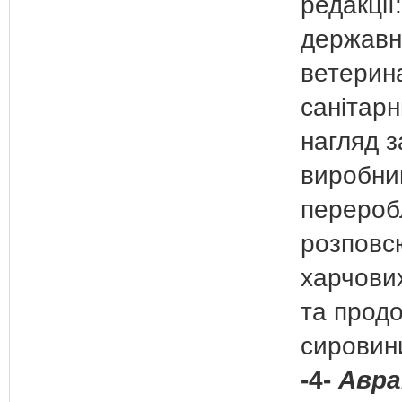
редакції
державн
ветерин
санітарн
нагляд з
виробни
перероб
розповс
харчових
та прод
сирови
-4-
Авра