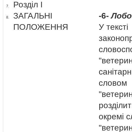
Розділ І
7.
ЗАГАЛЬНІ
-6-
Лобо
8.
ПОЛОЖЕННЯ
У тексті
законоп
словосп
"ветери
санітарн
словом
"ветери
розділит
окремі 
"ветери