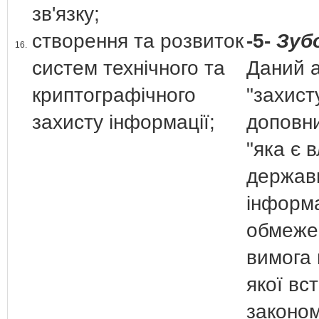
зв'язку;
створення та розвиток
-5-
Зубо
16.
систем технічного та
Даний а
криптографічного
"захист
захисту інформації;
доповн
"яка є 
держав
інформа
обмеже
вимога
якої вс
законо