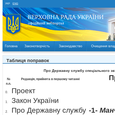
УКР
ENG
Головна
Законотворчість
Законодавство
Очищення вла
Таблиця поправок
Про Державну службу спеціального зв'я
П
№
Редакція, прийнята в першому читанні
п.п.
Проект
0.
Закон України
1.
Про Державну службу
-1-
Ман
2.