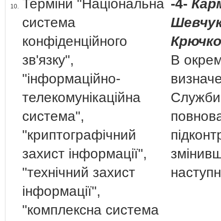
Терміни "Національна
-4-
Кар
10.
система
Шевчук
конфіденційного
Крючко
зв'язку",
В окрем
"інформаційно-
визначе
телекомунікаційна
Служби,
система",
повнова
"криптографічний
підконт
захист інформації",
змінив
"технічний захист
наступ
інформації",
"комплексна система