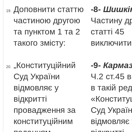
Доповнити статтю
-8-
Шишкін
19.
частиною другою
Частину д
та пунктом 1 та 2
статті 45
такого змісту:
виключити
„Конституційний
-9-
Кармаз
20.
Суд України
Ч.2 ст.45 
відмовляє у
в такій ред
відкритті
«Конститу
провадження за
Суд Украї
конституційним
відмовляє 