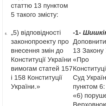
статтю 13 пунктом
5 такого змісту:
„5) відповідності
-1-
Шишкін
6.
законопроекту про
Доповнити
внесення змін до
13 Закону 
Конституції України
«Про
вимогам статей 157
Конституц
і 158 Конституції
Суд Украї
України.»
пунктом 6:
«6) поруш
Верховно