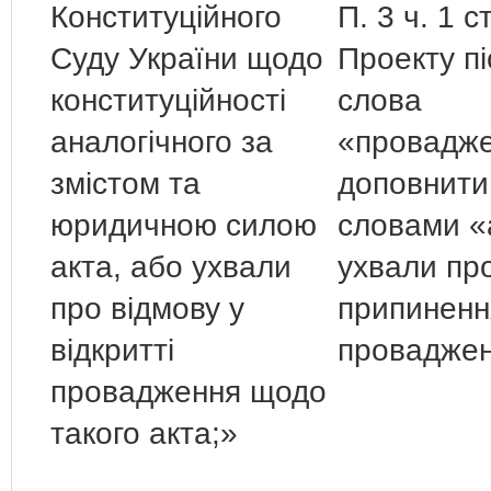
Конституційного
П. 3 ч. 1 с
Суду України щодо
Проекту пі
конституційності
слова
аналогічного за
«провадж
змістом та
доповнити
юридичною силою
словами «
акта, або ухвали
ухвали пр
про відмову у
припиненн
відкритті
проваджен
провадження щодо
такого акта;»