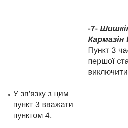
-7-
Шишкін
Кармазін 
Пункт 3 ч
першої ста
виключити
У зв’язку з цим
18.
пункт 3 вважати
пунктом 4.