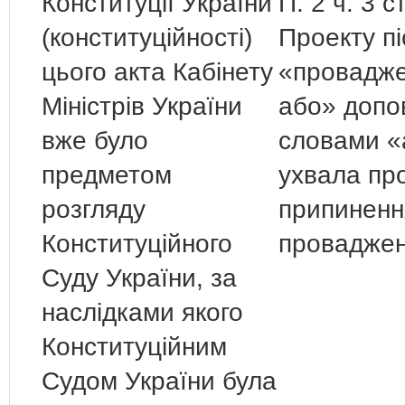
Конституції України
П. 2 ч. 3 с
(конституційності)
Проекту пі
цього акта Кабінету
«провадж
Міністрів України
або» допо
вже було
словами «
предметом
ухвала пр
розгляду
припиненн
Конституційного
проваджен
Суду України, за
наслідками якого
Конституційним
Судом України була