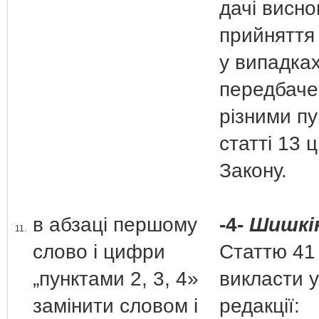
дачі виснов
прийняття
у випадках
передбаче
різними п
статті 13 
Закону.
в абзаці першому
-4-
Шишкін
11.
слово і цифри
Статтю 41
„пунктами 2, 3, 4»
викласти у
замінити словом і
редакції: