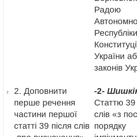
Радою
Автономно
Республік
Конституці
України а
законів Ук
2. Доповнити
-2-
Шишкін
7.
перше речення
Статтю 39 
частини першої
слів «з по
статті 39 після слів
порядку