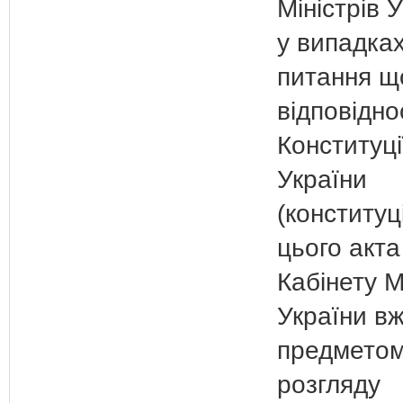
Міністрів 
у випадка
питання щ
відповідно
Конституці
України
(конституц
цього акта
Кабінету М
України в
предмето
розгляду