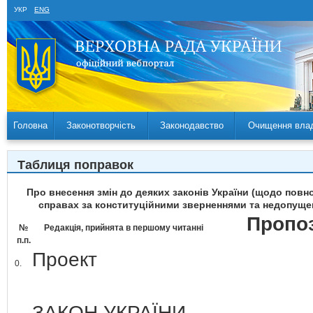
УКР
ENG
Головна
Законотворчість
Законодавство
Очищення вла
Таблиця поправок
Про внесення змін до деяких законів України (щодо пов
справах за конституційними зверненнями та недопущен
Пропоз
№
Редакція, прийнята в першому читанні
п.п.
Проект
0.
ЗАКОН УКРАЇНИ