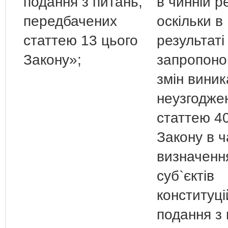
подання з питань,
в чинній ре
передбачених
оскільки в
статтею 13 цього
результаті
Закону»;
запропоно
змін виник
неузгоджен
статтею 4
Закону в ч
визначенн
суб`єктів
конституці
подання з