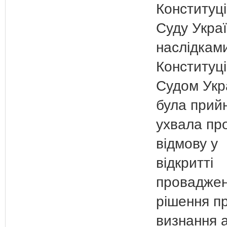
Конституц
Суду Украї
наслідками
Конституц
Судом Укр
була прий
ухвала пр
відмову у
відкритті
проваджен
рішення п
визнання 