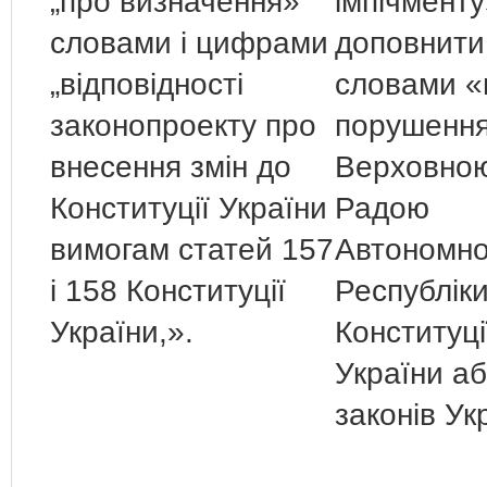
„про визначення»
імпічменту
словами і цифрами
доповнити
„відповідності
словами «
законопроекту про
порушенн
внесення змін до
Верховно
Конституції України
Радою
вимогам статей 157
Автономно
і 158 Конституції
Республік
України,».
Конституці
України а
законів Ук