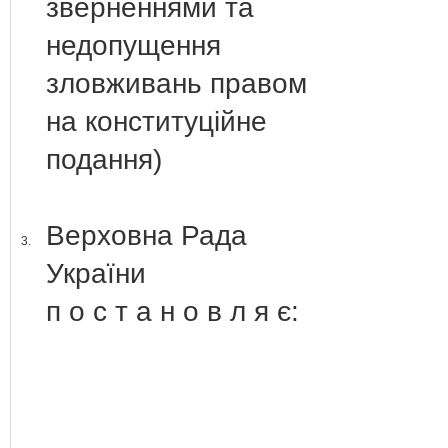
зверненнями та
недопущення
зловживань правом
на конституційне
подання)
Верховна Рада
3.
України
п о с т а н о в л я є: