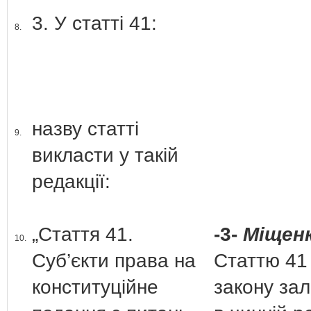
3. У статті 41:
8.
назву статті
9.
викласти у такій
редакції:
„Стаття 41.
-3-
Міщенк
10.
Суб’єкти права на
Статтю 41
конституційне
закону за