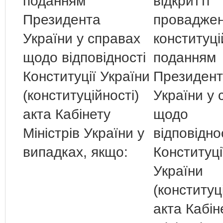
поданням
відкритті
Президента
проваджен
України у справах
конституц
щодо відповідності
поданням
Конституції України
Президен
(конституційності)
України у 
акта Кабінету
щодо
Міністрів України у
відповідно
випадках, якщо:
Конституці
України
(конституц
акта Кабін