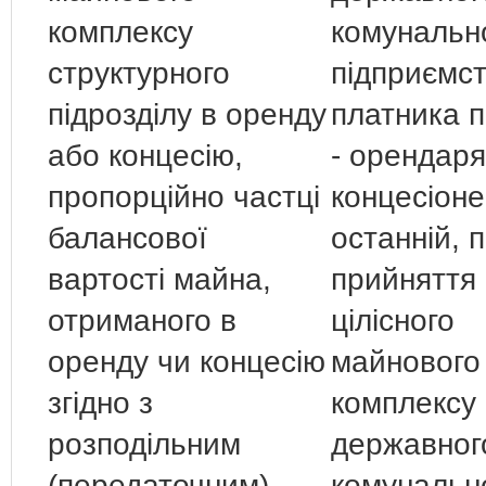
комплексу
комунальн
структурного
підприємс
підрозділу в оренду
платника п
або концесію,
- орендаря
пропорційно частці
концесіоне
балансової
останній, п
вартості майна,
прийняття
отриманого в
цілісного
оренду чи концесію
майнового
згідно з
комплексу
розподільним
державног
(передаточним)
комунальн