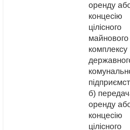
оренду аб
концесію
цілісного
майнового
комплексу
державног
комунальн
підприємст
б) передач
оренду аб
концесію
цілісного