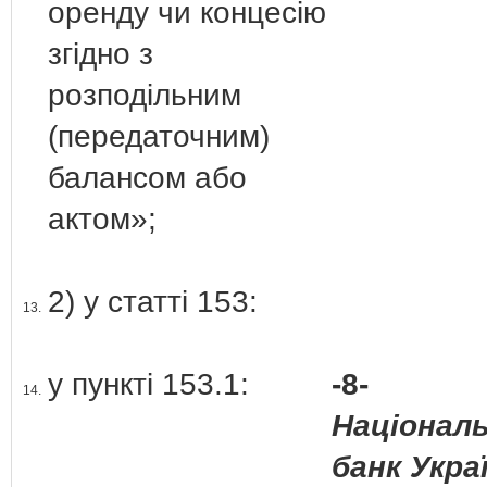
оренду чи концесію
згідно з
розподільним
(передаточним)
балансом або
актом»;
2) у статті 153:
13.
у пункті 153.1:
-8-
14.
Націонал
банк Укра