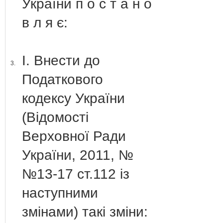
України п о с т а н о
в л я є:
І. Внести до
3.
Податкового
кодексу України
(Відомості
Верховної Ради
України, 2011, №
№13-17 ст.112 із
наступними
змінами) такі зміни: