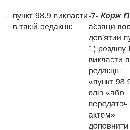
пункт 98.9 викласти
-7-
Корж П
11.
в такій редакції:
абзаци вос
дев’ятий п
1) розділу 
викласти в
редакції:
«пункт 98.
слів «або
передаточ
актом»
доповнити