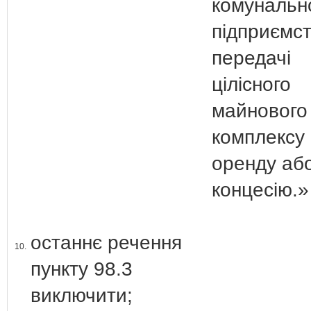
комунальн
підприємс
передачі
цілісного
майнового
комплексу 
оренду аб
концесію.»
останнє речення
10.
пункту 98.3
виключити;