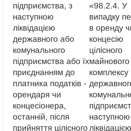
підприємства, з
«98.2.4. У
наступною
випадку пе
ліквідацією
в оренду ч
державного або
концесію
комунального
цілісного
підприємства або їх
майнового
приєднанням до
комплексу
платника податків -
державног
орендаря чи
комунальн
концесіонера,
підприємст
останній, після
наступною
прийняття цілісного
ліквідаціє