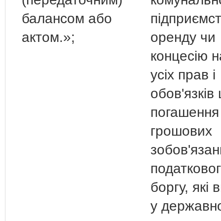
балансом або
підприємст
актом.»;
оренду чи
концесію 
усіх прав і
обов'язків
погашення
грошових
зобов'язан
податково
боргу, які 
у державн