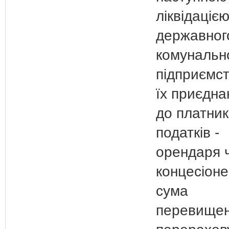
ліквідаціє
державног
комунальн
підприємс
їх приєдн
до платни
податків -
орендаря 
концесіоне
сума
перевище