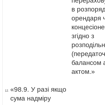
перерахов
в розпоря
орендаря 
концесіон
згідно з
розподіль
(передато
балансом 
актом.»
«98.9. У разі якщо
12.
сума надміру