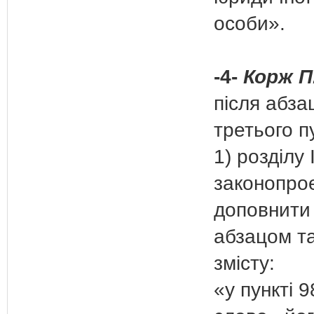
особи».
-4-
Корж П
після абза
третього п
1) розділу 
законопро
доповнити
абзацом т
змісту:
«у пункті 9