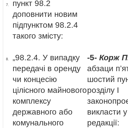
пункт 98.2
7.
доповнити новим
підпунктом 98.2.4
такого змісту:
„98.2.4. У випадку
-5-
Корж П
8.
передачі в оренду
абзаци п’ят
чи концесію
шостий пун
цілісного майнового
розділу І
комплексу
законопро
державного або
викласти у
комунального
редакції: