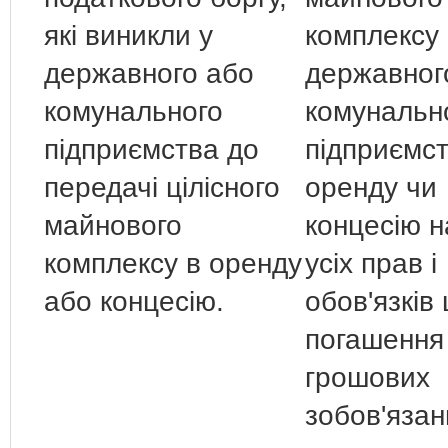
які виникли у
комплексу
державного або
державног
комунального
комунальн
підприємства до
підприємст
передачі цілісного
оренду чи
майнового
концесію 
комплексу в оренду
усіх прав і
або концесію.
обов'язків
погашення
грошових
зобов'язан