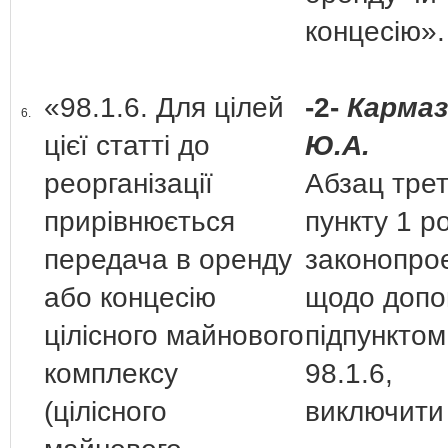
концесію».
«98.1.6. Для цілей
-2-
Кармаз
6.
цієї статті до
Ю.А.
реорганізації
Абзац трет
прирівнюється
пункту 1 ро
передача в оренду
законопро
або концесію
щодо допо
цілісного майнового
підпунктом
комплексу
98.1.6,
(цілісного
виключити