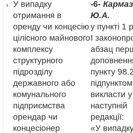
У випадку
-6-
Кармаз
9.
отримання в
Ю.А.
оренду чи концесію
у пункті 1 
цілісного майнового
І законопр
комплексу
абзац пер
структурного
доповненн
підрозділу
пункту 98.
державного або
підпунктом
комунального
викласти у
підприємства
наступній
орендар чи
редакції:
концесіонер
«У випадк