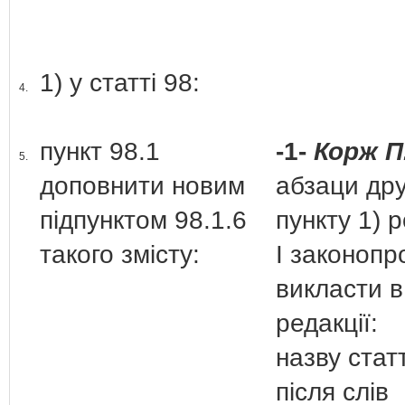
1) у статті 98:
4.
пункт 98.1
-1-
Корж П
5.
доповнити новим
абзаци др
підпунктом 98.1.6
пункту 1) р
такого змісту:
І законопр
викласти в
редакції:
назву статт
після слів