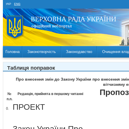
УКР
ENG
Головна
Законотворчість
Законодавство
Очищення вла
Таблиця поправок
Про внесення змін до Закону України про внесення зм
вітчизняну е
Пропоз
№
Редакція, прийнята в першому читанні
п.п.
ПРОЕКТ
0.
Закон України Про