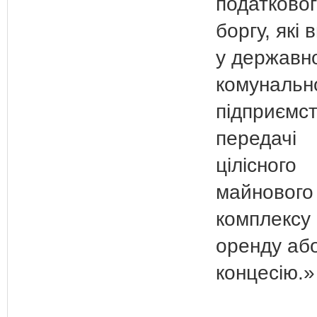
податково
боргу, які 
у державн
комунальн
підприємс
передачі
цілісного
майнового
комплексу 
оренду аб
концесію.»