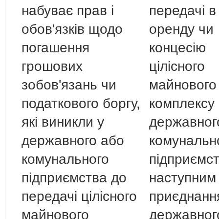
набуває прав і
передачі в
обов'язків щодо
оренду чи
погашення
концесію
грошових
цілісного
зобов'язань чи
майнового
податкового боргу,
комплексу
які виникли у
державног
державного або
комунальн
комунального
підприємст
підприємства до
наступним
передачі цілісного
приєднанн
майнового
державног