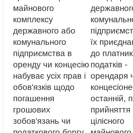
майнового
державног
комплексу
комунальн
державного або
підприємс
комунального
їх приєдн
підприємства в
до платни
оренду чи концесію
податків -
набуває усіх прав і
орендаря 
обов'язків щодо
концесіоне
погашення
останній, п
грошових
прийняття
зобов'язань чи
цілісного
податкового боргу,
майнового