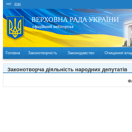
УКР
ENG
Головна
Законотворчість
Законодавство
Очищення вла
Законотворча діяльність народних депутатів
Ф