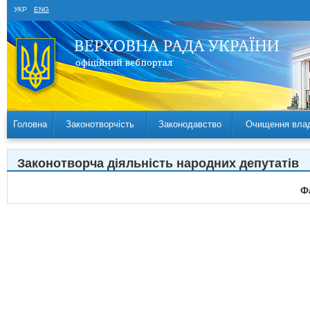
УКР
ENG
Головна
Законотворчість
Законодавство
Очищення вла
Законотворча діяльність народних депутатів
Ф