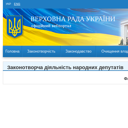
УКР
ENG
Головна
Законотворчість
Законодавство
Очищення вла
Законотворча діяльність народних депутатів
Ф