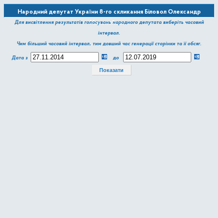
Народний депутат України 8-го скликання Біловол Олександр
Миколайович
Для висвітлення результатів голосувань народного депутата виберіть часовий
інтервал.
Чим більший часовий інтервал, тим довший час генерації сторінки та її обсяг.
Дата з
до