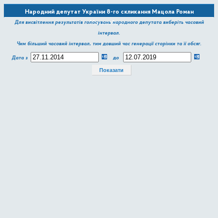
Народний депутат України 8-го скликання Мацола Роман
Миколайович
Для висвітлення результатів голосувань народного депутата виберіть часовий
інтервал.
Чим більший часовий інтервал, тим довший час генерації сторінки та її обсяг.
Дата з
до