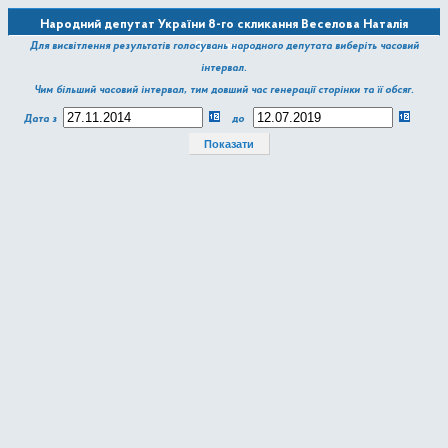
Народний депутат України 8-го скликання Веселова Наталія
Василівна
Для висвітлення результатів голосувань народного депутата виберіть часовий
інтервал.
Чим більший часовий інтервал, тим довший час генерації сторінки та її обсяг.
Дата з
до