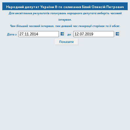
Народний депутат України 8-го скликання Білий Олексій Петрович
Для висвітлення результатів голосувань народного депутата виберіть часовий
інтервал.
Чим більший часовий інтервал, тим довший час генерації сторінки та її обсяг.
Дата з
до