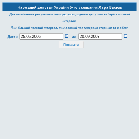
Народний депутат України 5-го скликання Хара Василь
Георгійович
Для висвітлення результатів голосувань народного депутата виберіть часовий
інтервал.
Чим більший часовий інтервал, тим довший час генерації сторінки та її обсяг.
Дата з
до