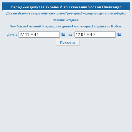
Народний депутат України 8-го скликання Біловол Олександр
Миколайович
Для висвітлення результатів електронної реєстрації народного депутата виберіть
часовий інтервал.
Чим більший часовий інтервал, тим довший час генерації сторінки та її обсяг.
Дата з
до