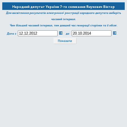
Народний депутат України 7-го скликання Янукович Віктор
Вікторович
Для висвітлення результатів електронної реєстрації народного депутата виберіть
часовий інтервал.
Чим більший часовий інтервал, тим довший час генерації сторінки та її обсяг.
Дата з
до