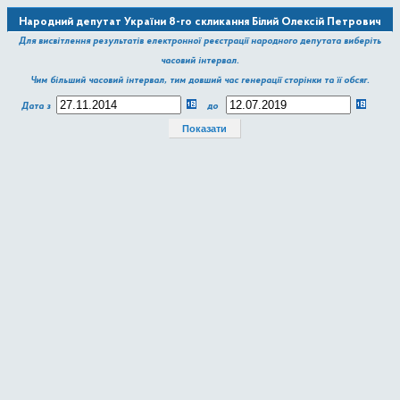
Народний депутат України 8-го скликання Білий Олексій Петрович
Для висвітлення результатів електронної реєстрації народного депутата виберіть
часовий інтервал.
Чим більший часовий інтервал, тим довший час генерації сторінки та її обсяг.
Дата з
до