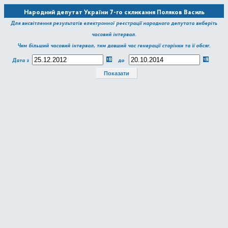
Народний депутат України 7-го скликання Поляков Василь
Леонідович
Для висвітлення результатів електронної реєстрації народного депутата виберіть
часовий інтервал.
Чим більший часовий інтервал, тим довший час генерації сторінки та її обсяг.
Дата з
до