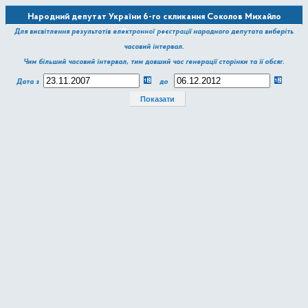
Народний депутат України 6-го скликання Соколов Михайло
Володимирович
Для висвітлення результатів електронної реєстрації народного депутата виберіть
часовий інтервал.
Чим більший часовий інтервал, тим довший час генерації сторінки та її обсяг.
Дата з
до