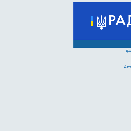
РА
Для
Дат