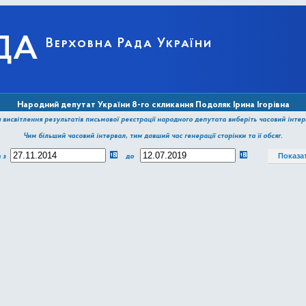
ДА
Верховна Рада України
Народний депутат України 8-го скликання Подоляк Ірина Ігорівна
 висвітлення результатів письмової реєстрації народного депутата виберіть часовий інтер
Чим більший часовий інтервал, тим довший час генерації сторінки та її обсяг.
а з
до