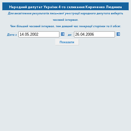
Народний депутат України 4-го скликання Кириченко Людмила
Федорівна
Для висвітлення результатів письмової реєстрації народного депутата виберіть
часовий інтервал.
Чим більший часовий інтервал, тим довший час генерації сторінки та її обсяг.
Дата з
до