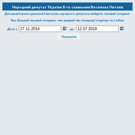
Народний депутат України 8-го скликання Веселова Наталія
Василівна
Для висвітлення хронології виступів народного депутата виберіть часовий інтервал.
Чим більший часовий інтервал, тим довший час генерації сторінки та її обсяг.
Дата з
до