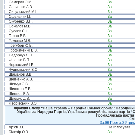
Семерак О.М.
За
Сенченко А.В.
За
Сивульський М.І.
За
Сідельник І.І.
За
Скубенко В.П.
За
Соколов М.В.
За
Суслов Є.І.
За
Таран В.В.
За
Томенко М.В.
За
Трегубов Ю.В.
За
Трофименко В.В.
За
Федорчук Я.П.
За
Філенко В.П.
За
Черкаський І.Б.
За
Чудновський В.О.
За
Шаманов В.В.
За
Шевченко А.В.
За
Шевчук С.В.
За
Шишкіна Е.В.
За
Шиянов Б.А.
За
Шлемко Д.В.
За
Яворівський В.О.
За
Фракція Блоку “Наша Україна – Народна Самооборона”: Народний Со
Українська Народна Партія, Українська республіканська партія “
Громадянська партія 
Кіл
За:66 Проти:0 Утрим
Ар’єв В.І.
Не голосував
Білозір О.В.
За