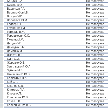
Бондик В.А.
Не голосував
Букаєв В.О.
Не голосував
Васильєв Г.А.
Не голосував
Вернидубов І.В.
Не голосував
Вілкул О.Ю.
Не голосував
Воропаєв Ю.М.
Не голосував
Гєллєр Є.Б.
Не голосував
Глущенко І.М.
Не голосував
Горбаль В.М.
Не голосував
Горошкевич О.С.
Не голосував
Гуменюк І.М.
Не голосував
Дарда О.П.
Не голосував
Демидко В.М.
Не голосував
Демянко М.І.
Не голосував
Джарти В.Г.
Не голосував
Єдін О.Й.
Не голосував
Журавко О.В.
Не голосував
Звягільський Ю.Л.
Не голосував
Зубець М.В.
Не голосував
Іванющенко Ю.В.
Не голосував
Калюжний В.А.
Не голосував
Кий С.В.
Не голосував
Ківалов С.В.
Не голосував
Климець П.А.
Не голосував
Клюєв А.П.
Не голосував
Ковальова Ю.В.
Не голосувала
Козак В.В.
Не голосував
Колесніченко В.В.
Не голосував