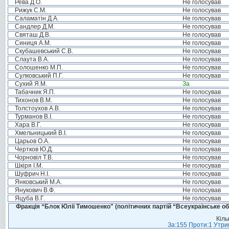
Рева Д.О.
Не голосував
Рижук С.М.
Не голосував
Саламатін Д.А.
Не голосував
Сандлер Д.М.
Не голосував
Святаш Д.В.
Не голосував
Синиця А.М.
Не голосував
Скубашевський С.В.
Не голосував
Слаута В.А.
Не голосував
Солошенко М.П.
Не голосував
Сулковський П.Г.
Не голосував
Сухий Я.М.
За
Табачник Я.П.
Не голосував
Тихонов В.М.
Не голосував
Толстоухов А.В.
Не голосував
Турманов В.І.
Не голосував
Хара В.Г.
Не голосував
Хмельницький В.І.
Не голосував
Царьов О.А.
Не голосував
Чертков Ю.Д.
Не голосував
Чорновіл Т.В.
Не голосував
Шкіря І.М.
Не голосував
Шуфрич Н.І.
Не голосував
Янковський М.А.
Не голосував
Янукович В.Ф.
Не голосував
Яцуба В.Г.
Не голосував
Фракція “Блок Юлії Тимошенко" (політичних партій “Всеукраїнське об
Кіль
За:155 Проти:1 Утрим