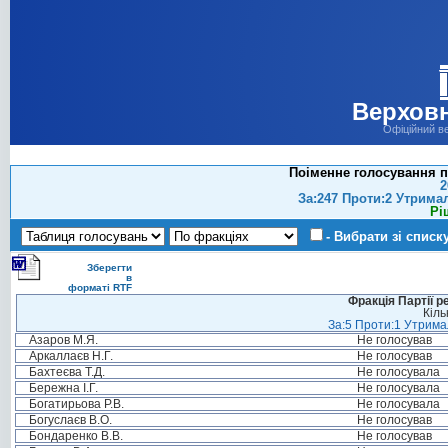
Верховн
Офіційний в
Поіменне голосування п
2
За:247 Проти:2 Утрима
Рі
- Вибрати зі списк
Зберегти
в
форматі RTF
Фракція Партії р
Кіль
За:5 Проти:1 Утримал
Азаров М.Я.
Не голосував
Аркаллаєв Н.Г.
Не голосував
Бахтеєва Т.Д.
Не голосувала
Бережна І.Г.
Не голосувала
Богатирьова Р.В.
Не голосувала
Богуслаєв В.О.
Не голосував
Бондаренко В.В.
Не голосував