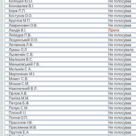
Колоцей Ю.О.
Не голосував
Коновалюк В.І.
Не голосував
Корж П.П.
Не голосував
Костусєв О.О.
Не голосував
Круглов М.П.
Не голосував
Лавринович О.В.
Не голосував
Ландік В.І.
Проти
Лебедєв П.В.
Не голосував
Лєщинський О.О.
Не голосував
Литвинов Л.Ф.
Не голосував
Лукаш О.Л.
Не голосувала
Льовочкін С.В.
Не голосував
Малишев В.С.
Не голосував
Маньковський Г.В.
Не голосував
Мельник С.А.
Не голосував
Мироненко М.І.
Не голосував
Момот С.В.
Не голосував
Мошак С.М.
Не голосував
Наконечний В.Л.
Не голосував
Орлов А.В.
Не голосував
Папієв М.М.
Не голосував
Петров Б.Ф.
Не голосував
Піскун С.М.
Не голосував
Плохой І.І.
Не голосував
Попов О.П.
Не голосував
Прасолов І.М.
Не голосував
Присяжнюк М.В.
Не голосував
Прутнік Е.А.
Не голосував