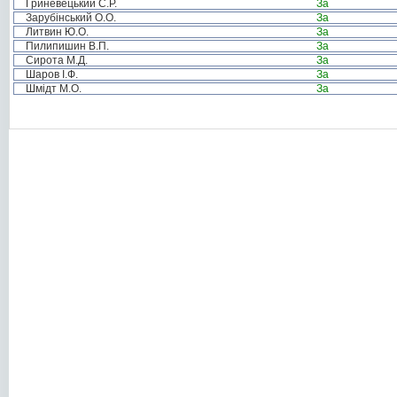
Гриневецький С.Р.
За
Зарубінський О.О.
За
Литвин Ю.О.
За
Пилипишин В.П.
За
Сирота М.Д.
За
Шаров І.Ф.
За
Шмідт М.О.
За