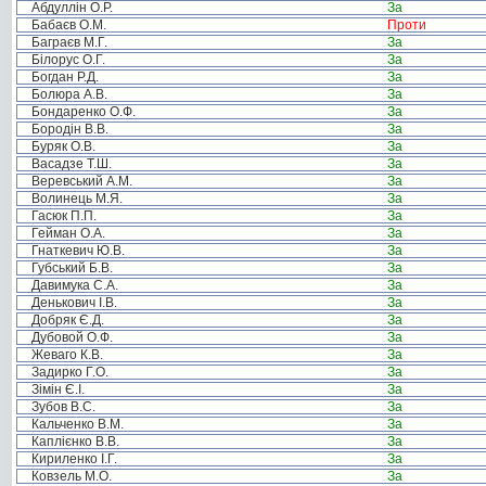
Абдуллін О.Р.
За
Бабаєв О.М.
Проти
Баграєв М.Г.
За
Білорус О.Г.
За
Богдан Р.Д.
За
Болюра А.В.
За
Бондаренко О.Ф.
За
Бородін В.В.
За
Буряк О.В.
За
Васадзе Т.Ш.
За
Веревський А.М.
За
Волинець М.Я.
За
Гасюк П.П.
За
Гейман О.А.
За
Гнаткевич Ю.В.
За
Губський Б.В.
За
Давимука С.А.
За
Денькович І.В.
За
Добряк Є.Д.
За
Дубовой О.Ф.
За
Жеваго К.В.
За
Задирко Г.О.
За
Зімін Є.І.
За
Зубов В.С.
За
Кальченко В.М.
За
Каплієнко В.В.
За
Кириленко І.Г.
За
Ковзель М.О.
За