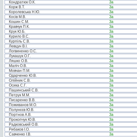
Кондратюк О.К.
За
Корж В.Т.
За
Королевська Н.Ю.
За
Косів М.В.
За
Кошин С.М.
За
Кравчук П.К.
За
Крук Ю.Б.
За
Курило В.С.
За
Курпіль С.В.
За
Левцун В.І.
За
Логвиненко О.С.
За
Лукашук О.Г.
За
Ляшко О.В.
За
Маліч О.В.
За
Мовчан П.М.
За
Одарченко Ю.В.
За
Олійник С.В.
За
Осика С.Г.
За
Пашинський С.В.
За
Петрук М.М.
За
Писаренко В.В.
За
Поживанов М.О.
За
Полунєєв Ю.В.
За
Портнов А.В.
За
Прокопчук Ю.В.
За
Радковський О.В.
За
Рибаков І.О.
За
Савченко І.В.
За