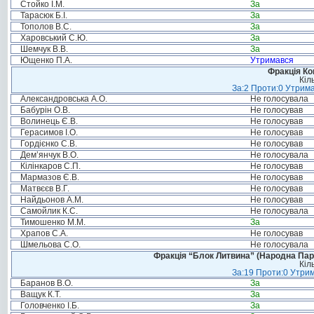
Стойко І.М.
За
Тарасюк Б.І.
За
Тополов В.С.
За
Харовський С.Ю.
За
Шемчук В.В.
За
Ющенко П.А.
Утримався
Фракція Ком
Кіл
За:2 Проти:0 Утрима
Александровська А.О.
Не голосувала
Бабурін О.В.
Не голосував
Волинець Є.В.
Не голосував
Герасимов І.О.
Не голосував
Гордієнко С.В.
Не голосував
Дем’янчук В.О.
Не голосувала
Кілінкаров С.П.
Не голосував
Мармазов Є.В.
Не голосував
Матвєєв В.Г.
Не голосував
Найдьонов А.М.
Не голосував
Самойлик К.С.
Не голосувала
Тимошенко М.М.
За
Храпов С.А.
Не голосував
Шмельова С.О.
Не голосувала
Фракція “Блок Литвина” (Народна Парті
Кіл
За:19 Проти:0 Утрим
Баранов В.О.
За
Ващук К.Т.
За
Головченко І.Б.
За