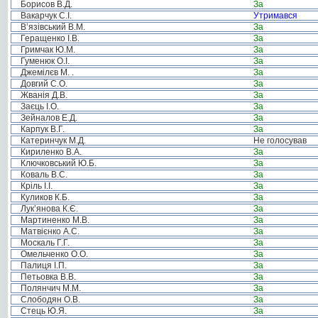
Борисов В.Д.
За
Вакарчук С.І.
Утримався
В’язівський В.М.
За
Геращенко І.В.
За
Гримчак Ю.М.
За
Гуменюк О.І.
За
Джемілєв М. .
За
Довгий С.О.
За
Жванія Д.В.
За
Заєць І.О.
За
Зейналов Е.Д.
За
Карпук В.Г.
За
Катеринчук М.Д.
Не голосував
Кириленко В.А.
За
Ключковський Ю.Б.
За
Коваль В.С.
За
Кріль І.І.
За
Куликов К.Б.
За
Лук’янова К.Є.
За
Мартиненко М.В.
За
Матвієнко А.С.
За
Москаль Г.Г.
За
Омельченко О.О.
За
Палиця І.П.
За
Петьовка В.В.
За
Полянчич М.М.
За
Слободян О.В.
За
Стець Ю.Я.
За