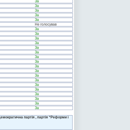
За
За
За
За
За
Не голосував
За
За
За
За
За
За
За
За
За
За
За
За
За
За
За
За
За
За
емократична партія , партія “Реформи і