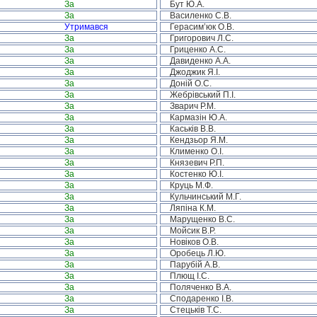
За
Бут Ю.А.
За
Василенко С.В.
Утримався
Герасим’юк О.В.
За
Григорович Л.С.
За
Гриценко А.С.
За
Давиденко А.А.
За
Джоджик Я.І.
За
Доній О.С.
За
Жебрівський П.І.
За
Зварич Р.М.
За
Кармазін Ю.А.
За
Каськів В.В.
За
Кендзьор Я.М.
За
Клименко О.І.
За
Князевич Р.П.
За
Костенко Ю.І.
За
Круць М.Ф.
За
Кульчинський М.Г.
За
Ляпіна К.М.
За
Марущенко В.С.
За
Мойсик В.Р.
За
Новіков О.В.
За
Оробець Л.Ю.
За
Парубій А.В.
За
Плющ І.С.
За
Поляченко В.А.
За
Сподаренко І.В.
За
Стецьків Т.С.