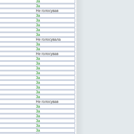
За
За
Не голосував
За
За
За
За
За
Не голосувала
За
За
Не голосував
За
За
За
За
За
За
За
За
За
Не голосував
За
За
За
За
За
За