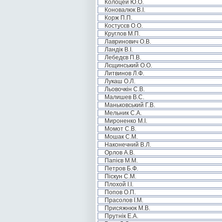
Колоцей Ю.О.
Коновалюк В.І.
Корж П.П.
Костусєв О.О.
Круглов М.П.
Лавринович О.В.
Ландік В.І.
Лебедєв П.В.
Лєщинський О.О.
Литвинов Л.Ф.
Лукаш О.Л.
Льовочкін С.В.
Малишев В.С.
Маньковський Г.В.
Мельник С.А.
Мироненко М.І.
Момот С.В.
Мошак С.М.
Наконечний В.Л.
Орлов А.В.
Папієв М.М.
Петров Б.Ф.
Піскун С.М.
Плохой І.І.
Попов О.П.
Прасолов І.М.
Присяжнюк М.В.
Прутнік Е.А.