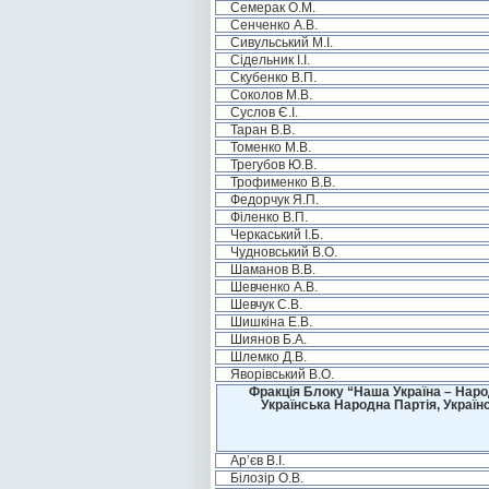
Семерак О.М.
Сенченко А.В.
Сивульський М.І.
Сідельник І.І.
Скубенко В.П.
Соколов М.В.
Суслов Є.І.
Таран В.В.
Томенко М.В.
Трегубов Ю.В.
Трофименко В.В.
Федорчук Я.П.
Філенко В.П.
Черкаський І.Б.
Чудновський В.О.
Шаманов В.В.
Шевченко А.В.
Шевчук С.В.
Шишкіна Е.В.
Шиянов Б.А.
Шлемко Д.В.
Яворівський В.О.
Фракція Блоку “Наша Україна – Наро
Українська Народна Партія, Україн
Ар’єв В.І.
Білозір О.В.