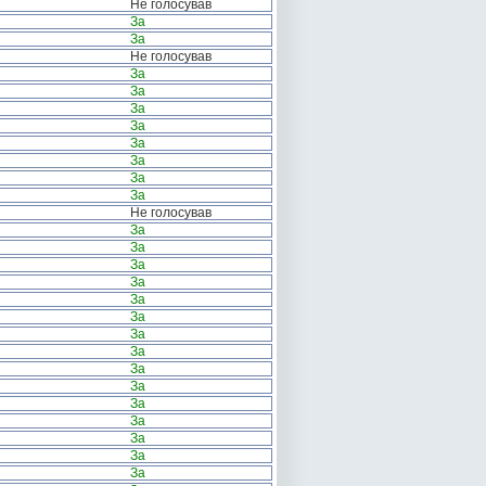
Не голосував
За
За
Не голосував
За
За
За
За
За
За
За
За
Не голосував
За
За
За
За
За
За
За
За
За
За
За
За
За
За
За