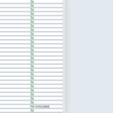
За
За
За
За
За
За
За
За
За
За
За
За
За
За
За
За
За
За
За
За
За
За
За
За
За
За
Не голосував
За