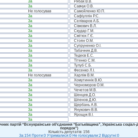
За
Рибак В.В.
За
Савчук О.В.
Не голосував
Самойленко Ю.П.
За
Сафіуллін Р.С.
За
Селіваров А.Б.
За
Сівкович В.Л.
За
Скудар Г.М.
За
Смітюх Г.Є.
За
Стоян О.М.
За
Супруненко О.І.
За
Табачник Д.В.
За
Тедеєв Е.С.
За
Тітенко С.М.
За
Тулуб С.Б.
За
Фесенко Л.І.
Не голосував
Харлім В.М.
За
Хомутиннік В.Ю.
За
Черноморов О.М.
За
Чечетов М.В.
За
Шенцев Д.О.
За
Шпенов Д.Ю.
За
Щербань А.В.
За
Янукович В.В.
За
Ярощук В.І.
За
чних партій “Всеукраїнське об’єднання “Батьківщина”, Українська соціал-д
порядок”)
Кількість депутатів: 156
За:154 Проти:0 Утрималися:0 Не голосували:2 Відсутні:0