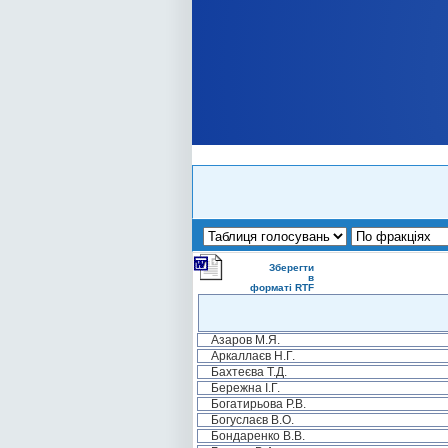
Зберегти
в
форматі RTF
Азаров М.Я.
Аркаллаєв Н.Г.
Бахтеєва Т.Д.
Бережна І.Г.
Богатирьова Р.В.
Богуслаєв В.О.
Бондаренко В.В.