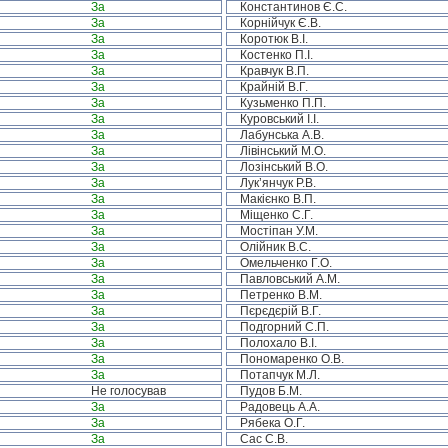
За
Константинов Є.С.
За
Корнійчук Є.В.
За
Коротюк В.І.
За
Костенко П.І.
За
Кравчук В.П.
За
Крайній В.Г.
За
Кузьменко П.П.
За
Куровський І.І.
За
Лабунська А.В.
За
Лівінський М.О.
За
Лозінський В.О.
За
Лук’янчук Р.В.
За
Макієнко В.П.
За
Міщенко С.Г.
За
Мостіпан У.М.
За
Олійник В.С.
За
Омельченко Г.О.
За
Павловський А.М.
За
Петренко В.М.
За
Пєрєдєрій В.Г.
За
Подгорний С.П.
За
Полохало В.І.
За
Пономаренко О.В.
За
Потапчук М.Л.
Не голосував
Пудов Б.М.
За
Радовець А.А.
За
Рябека О.Г.
За
Сас С.В.