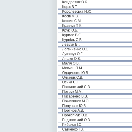
Кондратюк О.К.
Корж В.Т.
Королевська Н.Ю.
Косів М.В.
Кошин С.М.
Кравчук П.К.
Крук Ю.Б.
Курило В.С.
Курпіль С.В.
Левцун В.І.
Логвиненко О.С.
Лукашук О.Г.
Ляшко О.В.
Маліч О.В.
Мовчан П.М.
Одарченко Ю.В.
Олійник С.В.
Осика С.Г.
Пашинський С.В.
Петрук М.М.
Писаренко В.В.
Поживанов М.О.
Полунєєв Ю.В.
Портнов А.В.
Прокопчук Ю.В.
Радковський О.В.
Рибаков І.О.
Савченко І.В.