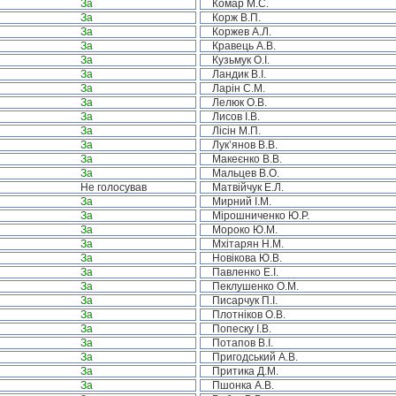
За
Комар М.С.
За
Корж В.П.
За
Коржев А.Л.
За
Кравець А.В.
За
Кузьмук О.І.
За
Ландик В.І.
За
Ларін С.М.
За
Лелюк О.В.
За
Лисов І.В.
За
Лісін М.П.
За
Лук’янов В.В.
За
Макеєнко В.В.
За
Мальцев В.О.
Не голосував
Матвійчук Е.Л.
За
Мирний І.М.
За
Мірошниченко Ю.Р.
За
Мороко Ю.М.
За
Мхітарян Н.М.
За
Новікова Ю.В.
За
Павленко Е.І.
За
Пеклушенко О.М.
За
Писарчук П.І.
За
Плотніков О.В.
За
Попеску І.В.
За
Потапов В.І.
За
Пригодський А.В.
За
Притика Д.М.
За
Пшонка А.В.