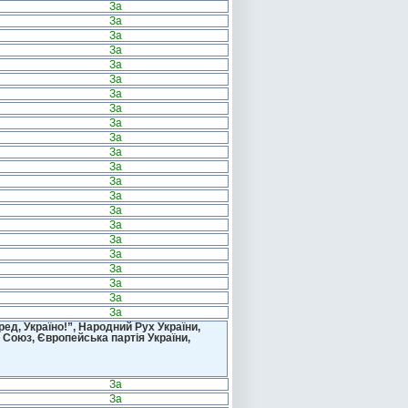
За
За
За
За
За
За
За
За
За
За
За
За
За
За
За
За
За
За
За
За
За
За
д, Україно!”, Народний Рух України,
 Союз, Європейська партія України,
За
За