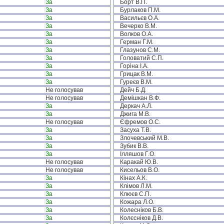
За
Борт В.П.
За
Бурлаков П.М.
За
Васильєв О.А.
За
Вечерко В.М.
За
Волков О.А.
За
Герман Г.М.
За
Глазунов С.М.
За
Головатий С.П.
За
Горіна І.А.
За
Грицак В.М.
За
Гуреєв В.М.
Не голосував
Дейч Б.Д.
Не голосував
Демішкан В.Ф.
За
Деркач А.Л.
За
Джига М.В.
Не голосував
Єфремов О.С.
За
Засуха Т.В.
За
Злочевський М.В.
За
Зубик В.В.
За
Ілляшов Г.О.
Не голосував
Каракай Ю.В.
Не голосував
Кисельов В.О.
За
Кінах А.К.
За
Клімов Л.М.
За
Клюєв С.П.
За
Кожара Л.О.
За
Колесніков Б.В.
За
Колєсніков Д.В.