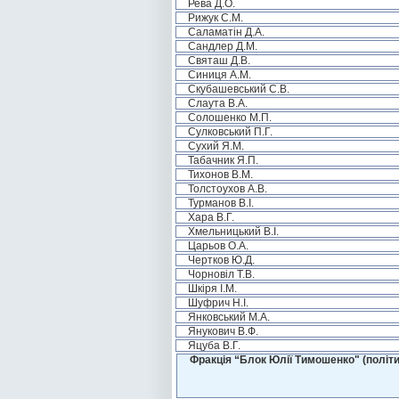
Рева Д.О.
Рижук С.М.
Саламатін Д.А.
Сандлер Д.М.
Святаш Д.В.
Синиця А.М.
Скубашевський С.В.
Слаута В.А.
Солошенко М.П.
Сулковський П.Г.
Сухий Я.М.
Табачник Я.П.
Тихонов В.М.
Толстоухов А.В.
Турманов В.І.
Хара В.Г.
Хмельницький В.І.
Царьов О.А.
Чертков Ю.Д.
Чорновіл Т.В.
Шкіря І.М.
Шуфрич Н.І.
Янковський М.А.
Янукович В.Ф.
Яцуба В.Г.
Фракція “Блок Юлії Тимошенко" (політи