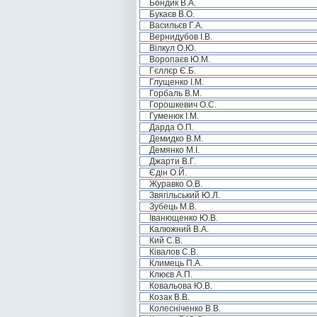
Бондик В.А.
Букаєв В.О.
Васильєв Г.А.
Вернидубов І.В.
Вілкул О.Ю.
Воропаєв Ю.М.
Гєллєр Є.Б.
Глущенко І.М.
Горбаль В.М.
Горошкевич О.С.
Гуменюк І.М.
Дарда О.П.
Демидко В.М.
Демянко М.І.
Джарти В.Г.
Єдін О.Й.
Журавко О.В.
Звягільський Ю.Л.
Зубець М.В.
Іванющенко Ю.В.
Калюжний В.А.
Кий С.В.
Ківалов С.В.
Климець П.А.
Клюєв А.П.
Ковальова Ю.В.
Козак В.В.
Колесніченко В.В.