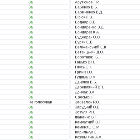
За
Арутюнов Г.Р.
За
Бабенко В.Б.
За
Барвіненко В.Д.
За
Бірюк Л.В.
За
Боднар О.Б.
За
Бондаренко В.Д.
За
Бондарєв К.А.
За
Буджерак О.О.
За
Буряк С.В.
За
Веліжанський С.К.
За
Ветвицький Д.О.
За
Воротнюк І.Б.
За
Гацько В.П.
За
Глусь С.К.
За
Гринів І.О.
За
Гудима О.М.
За
Данілов В.Б.
За
Деревляний В.Т.
За
Дончак В.А.
За
Єресько І.Г.
Не голосував
Забзалюк Р.О.
За
Зарудний О.Б.
За
Зозуля Р.П.
За
Іваненко В.Г.
За
Камчатний В.Г.
За
Кеменяш О.М.
За
Кирильчук Є.І.
За
Кожем’якін А.А.