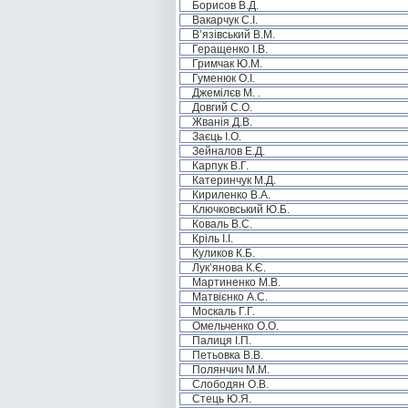
Борисов В.Д.
Вакарчук С.І.
В’язівський В.М.
Геращенко І.В.
Гримчак Ю.М.
Гуменюк О.І.
Джемілєв М. .
Довгий С.О.
Жванія Д.В.
Заєць І.О.
Зейналов Е.Д.
Карпук В.Г.
Катеринчук М.Д.
Кириленко В.А.
Ключковський Ю.Б.
Коваль В.С.
Кріль І.І.
Куликов К.Б.
Лук’янова К.Є.
Мартиненко М.В.
Матвієнко А.С.
Москаль Г.Г.
Омельченко О.О.
Палиця І.П.
Петьовка В.В.
Полянчич М.М.
Слободян О.В.
Стець Ю.Я.