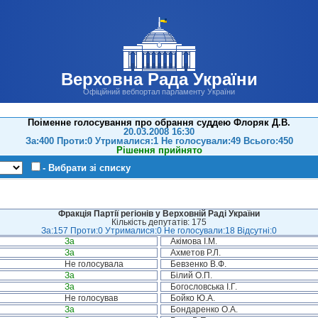
Верховна Рада України
Офіційний вебпортал парламенту України
Поіменне голосування про обрання суддею Флоряк Д.В.
20.03.2008 16:30
За:400 Проти:0 Утрималися:1 Не голосували:49 Всього:450
Рішення прийнято
- Вибрати зі списку
Фракція Партії регіонів у Верховній Раді України
Кількість депутатів: 175
За:157 Проти:0 Утрималися:0 Не голосували:18 Відсутні:0
За
Акімова І.М.
За
Ахметов Р.Л.
Не голосувала
Бевзенко В.Ф.
За
Білий О.П.
За
Богословська І.Г.
Не голосував
Бойко Ю.А.
За
Бондаренко О.А.