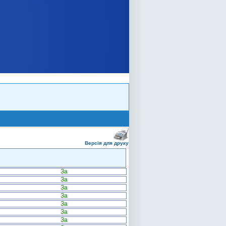
Версія для друку
За
За
За
За
За
За
За