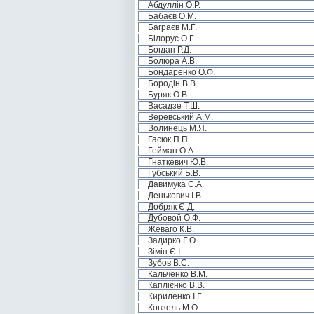
Абдуллін О.Р.
Бабаєв О.М.
Баграєв М.Г.
Білорус О.Г.
Богдан Р.Д.
Болюра А.В.
Бондаренко О.Ф.
Бородін В.В.
Буряк О.В.
Васадзе Т.Ш.
Веревський А.М.
Волинець М.Я.
Гасюк П.П.
Гейман О.А.
Гнаткевич Ю.В.
Губський Б.В.
Давимука С.А.
Денькович І.В.
Добряк Є.Д.
Дубовой О.Ф.
Жеваго К.В.
Задирко Г.О.
Зімін Є.І.
Зубов В.С.
Кальченко В.М.
Каплієнко В.В.
Кириленко І.Г.
Ковзель М.О.