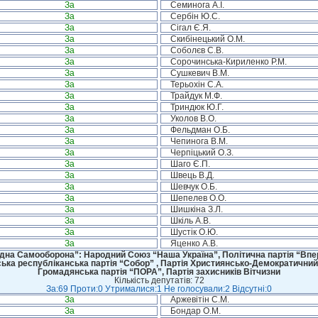
За
Семинога А.І.
За
Сербін Ю.С.
За
Сігал Є.Я.
За
Скибінецький О.М.
За
Соболєв С.В.
За
Сорочинська-Кириленко Р.М.
За
Сушкевич В.М.
За
Терьохін С.А.
За
Трайдук М.Ф.
За
Триндюк Ю.Г.
За
Уколов В.О.
За
Фельдман О.Б.
За
Чепинога В.М.
За
Черпіцький О.З.
За
Шаго Є.П.
За
Швець В.Д.
За
Шевчук О.Б.
За
Шепелев О.О.
За
Шишкіна З.Л.
За
Шкіль А.В.
За
Шустік О.Ю.
За
Яценко А.В.
дна Самооборона”: Народний Союз “Наша Україна”, Політична партія “Впере
ська республіканська партія “Собор” , Партія Християнсько-Демократичний
Громадянська партія “ПОРА”, Партія захисників Вітчизни
Кількість депутатів: 72
За:69 Проти:0 Утрималися:1 Не голосували:2 Відсутні:0
За
Аржевітін С.М.
За
Бондар О.М.