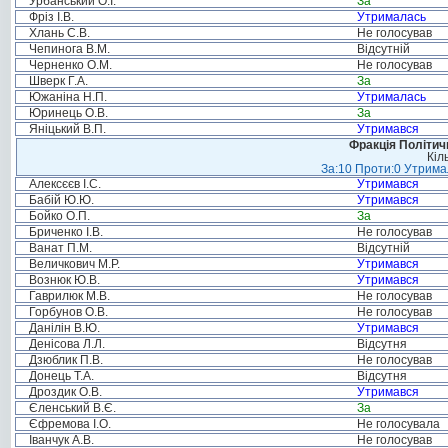
Урбанський О.І.
За
Фріз І.В.
Утрималась
Хлань С.В.
Не голосував
Чепинога В.М.
Відсутній
Черненко О.М.
Не голосував
Шверк Г.А.
За
Южаніна Н.П.
Утрималась
Юринець О.В.
За
Яніцький В.П.
Утримався
Фракція Політи
Кіл
За:10 Проти:0 Утримал
Алексєєв І.С.
Утримався
Бабій Ю.Ю.
Утримався
Бойко О.П.
За
Бриченко І.В.
Не голосував
Ванат П.М.
Відсутній
Величкович М.Р.
Утримався
Вознюк Ю.В.
Утримався
Гаврилюк М.В.
Не голосував
Горбунов О.В.
Не голосував
Данілін В.Ю.
Утримався
Денісова Л.Л.
Відсутня
Дзюблик П.В.
Не голосував
Донець Т.А.
Відсутня
Дроздик О.В.
Утримався
Єленський В.Є.
За
Єфремова І.О.
Не голосувала
Іванчук А.В.
Не голосував