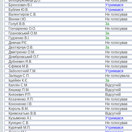
Білоцерковець Д.О.
Не голосував
Брензович В.І.
Утримався
Бублик Ю.В.
Утримався
Валентиров С.В.
Не голосував
Вінник І.Ю.
Не голосував
Голуб В.В.
За
Гончаренко О.О.
Не голосував
Грановський О.М.
За
Гудзенко В.І.
За
Демчак Р.Є.
Не голосував
Дехтярчук О.В.
За
Дмитренко О.М.
Не голосував
Домбровський О.Г.
Не голосував
Дубневич Я.В.
Не голосував
Єфімов М.В.
Не голосував
Заболотний Г.М.
Утримався
Заліщук С.П.
Не голосувала
Іщейкін К.Є.
За
Каплін С.М.
Відсутній
Кишкар П.М.
Відсутній
Князевич Р.П.
Відсутній
Козаченко Л.П.
Не голосував
Кононенко І.В.
Не голосував
Король В.М.
Не голосував
Кривохатько В.В.
Відсутній
Кузьменко А.І.
Утримався
Куніцин С.В.
Не голосував
Курячий М.П.
Утримався