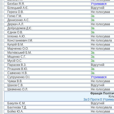
Безбах Я.Я.
Утримався
Білецький А.Є.
Відсутній
Герега О.В.
Не голосував
Гопко Г.М.
За
Денисенко А.С.
За
Деркач А.Л.
Не голосував
Добродомов Д.Є.
За
Єднак О.В.
За
Іллєнко А.Ю.
Не голосував
Констанкевич І.М.
Не голосувала
Купрій В.М.
Не голосував
Марченко О.О.
Не голосував
Матківський Б.М.
За
Міщенко С.Г.
За
Мусій О.С.
За
Парасюк В.З.
Відсутній
Пташник В.Ю.
За
Савченко Н.В.
За
Супруненко О.І.
Утримався
Чумак В.В.
Не голосував
Шахов С.В.
Відсутній
Шевченко О.Л.
Не голосував
Фракція Політич
Кіл
За:0 Проти:0 Утримал
Бакулін Є.М.
Відсутній
Бахтеєва Т.Д.
Не голосувала
Бойко Ю.А.
Не голосував