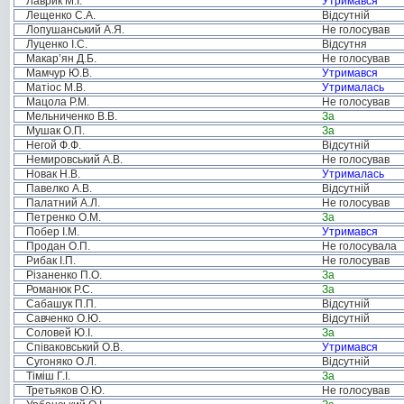
Лаврик М.І.
Утримався
Лещенко С.А.
Відсутній
Лопушанський А.Я.
Не голосував
Луценко І.С.
Відсутня
Макар’ян Д.Б.
Не голосував
Мамчур Ю.В.
Утримався
Матіос М.В.
Утрималась
Мацола Р.М.
Не голосував
Мельниченко В.В.
За
Мушак О.П.
За
Негой Ф.Ф.
Відсутній
Немировський А.В.
Не голосував
Новак Н.В.
Утрималась
Павелко А.В.
Відсутній
Палатний А.Л.
Не голосував
Петренко О.М.
За
Побер І.М.
Утримався
Продан О.П.
Не голосувала
Рибак І.П.
Не голосував
Різаненко П.О.
За
Романюк Р.С.
За
Сабашук П.П.
Відсутній
Савченко О.Ю.
Відсутній
Соловей Ю.І.
За
Співаковський О.В.
Утримався
Сугоняко О.Л.
Відсутній
Тіміш Г.І.
За
Третьяков О.Ю.
Не голосував