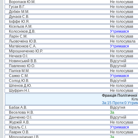
Воропаєв Ю.М.
Не голосував
Гусак В.Г.
Не голосував
Добкін М.М.
Не голосував
Дунаєв С.В.
Не голосував
Іоффе Ю.Я.
Не голосував
Кісельов А.М.
Не голосував
Колєсніков Д.В.
Утримався
Ларін С.М.
Не голосував
Льовочкіна Ю.В.
Не голосувала
Матвієнков С.А.
Утримався
Мірошниченко Ю.Р.
Не голосував
Нечаєв О.І.
Не голосував
Новинський В.В.
Відсутній
Павленко Ю.О.
Відсутній
Папієв М.М.
Не голосував
Сажко С.М.
Утримався
Солод Ю.В.
Відсутній
Шпенов Д.Ю.
Не голосував
Шуфрич Н.І.
Не голосував
Фракція Політичної
Кіл
За:15 Проти:0 Утрим
Бабак А.В.
Відсутня
Веселова Н.В.
За
Данченко О.І.
Відсутній
Журжій А.В.
Не голосував
Кіраль С.І.
Утримався
Лаврик О.В.
Не голосував
Мірошніченко І.В.
За