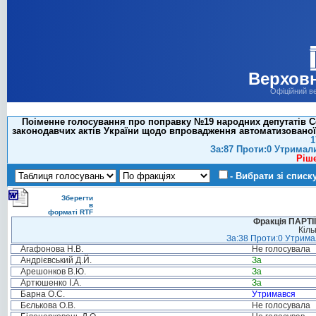
Верховн
Офіційний в
Поіменне голосування про поправку №19 народних депутатів Сем
законодавчих актів України щодо впровадження автоматизованої 
1
За:87 Проти:0 Утримал
Ріш
- Вибрати зі списк
Зберегти
в
форматі RTF
Фракція ПАРТ
Кіль
За:38 Проти:0 Утримал
Агафонова Н.В.
Не голосувала
Андрієвський Д.Й.
За
Арешонков В.Ю.
За
Артюшенко І.А.
За
Барна О.С.
Утримався
Бєлькова О.В.
Не голосувала