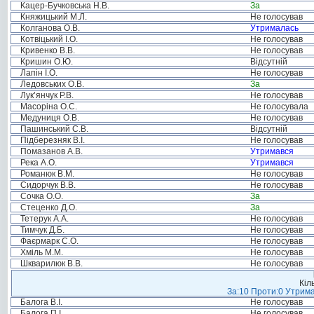
Кацер-Бучковська Н.В.
За
Княжицький М.Л.
Не голосував
Колганова О.В.
Утрималась
Котвіцький І.О.
Не голосував
Кривенко В.В.
Не голосував
Кришин О.Ю.
Відсутній
Лапін І.О.
Не голосував
Ледовських О.В.
За
Лук’янчук Р.В.
Не голосував
Масоріна О.С.
Не голосувала
Медуниця О.В.
Не голосував
Пашинський С.В.
Відсутній
Підберезняк В.І.
Не голосував
Помазанов А.В.
Утримався
Река А.О.
Утримався
Романюк В.М.
Не голосував
Сидорчук В.В.
Не голосував
Сочка О.О.
За
Стеценко Д.О.
За
Тетерук А.А.
Не голосував
Тимчук Д.Б.
Не голосував
Фаєрмарк С.О.
Не голосував
Хміль М.М.
Не голосував
Шкварилюк В.В.
Не голосував
Кіл
За:10 Проти:0 Утрима
Балога В.І.
Не голосував
Балога П.І.
Не голосував