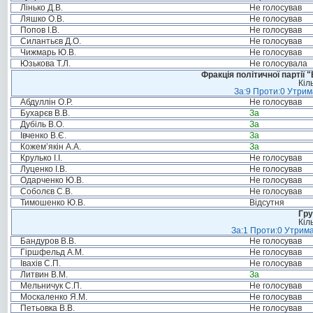
Лінько Д.В.
Не голосував
Ляшко О.В.
Не голосував
Попов І.В.
Не голосував
Силантьєв Д.О.
Не голосував
Чижмарь Ю.В.
Не голосував
Юзькова Т.Л.
Не голосувала
Фракція політичної партії
Кіл
За:9 Проти:0 Утрим
Абдуллін О.Р.
Не голосував
Бухарєв В.В.
За
Дубіль В.О.
За
Івченко В.Є.
За
Кожем’якін А.А.
За
Крулько І.І.
Не голосував
Луценко І.В.
Не голосував
Одарченко Ю.В.
Не голосував
Соболєв С.В.
Не голосував
Тимошенко Ю.В.
Відсутня
Гру
Кіл
За:1 Проти:0 Утрима
Бандуров В.В.
Не голосував
Гіршфельд А.М.
Не голосував
Івахів С.П.
Не голосував
Литвин В.М.
За
Мельничук С.П.
Не голосував
Москаленко Я.М.
Не голосував
Петьовка В.В.
Не голосував