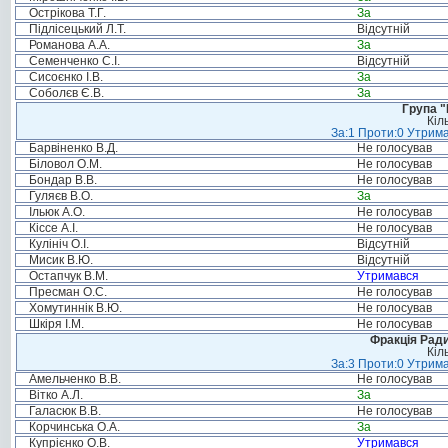
Острікова Т.Г.
За
Підлісецький Л.Т.
Відсутній
Романова А.А.
За
Семенченко С.І.
Відсутній
Сисоєнко І.В.
За
Соболєв Є.В.
За
Група "
Кіл
За:1 Проти:0 Утрима
Барвіненко В.Д.
Не голосував
Біловол О.М.
Не голосував
Бондар В.В.
Не голосував
Гуляєв В.О.
За
Ільюк А.О.
Не голосував
Кіссе А.І.
Не голосував
Кулініч О.І.
Відсутній
Мисик В.Ю.
Відсутній
Остапчук В.М.
Утримався
Пресман О.С.
Не голосував
Хомутиннік В.Ю.
Не голосував
Шкіря І.М.
Не голосував
Фракція Ради
Кіл
За:3 Проти:0 Утрима
Амельченко В.В.
Не голосував
Вітко А.Л.
За
Галасюк В.В.
Не голосував
Корчинська О.А.
За
Купрієнко О.В.
Утримався