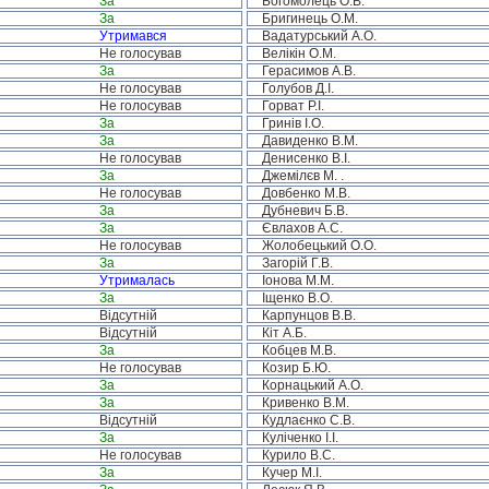
За
Богомолець О.В.
За
Бригинець О.М.
Утримався
Вадатурський А.О.
Не голосував
Велікін О.М.
За
Герасимов А.В.
Не голосував
Голубов Д.І.
Не голосував
Горват Р.І.
За
Гринів І.О.
За
Давиденко В.М.
Не голосував
Денисенко В.І.
За
Джемілєв М. .
Не голосував
Довбенко М.В.
За
Дубневич Б.В.
За
Євлахов А.С.
Не голосував
Жолобецький О.О.
За
Загорій Г.В.
Утрималась
Іонова М.М.
За
Іщенко В.О.
Відсутній
Карпунцов В.В.
Відсутній
Кіт А.Б.
За
Кобцев М.В.
Не голосував
Козир Б.Ю.
За
Корнацький А.О.
За
Кривенко В.М.
Відсутній
Кудлаєнко С.В.
За
Куліченко І.І.
Не голосував
Курило В.С.
За
Кучер М.І.