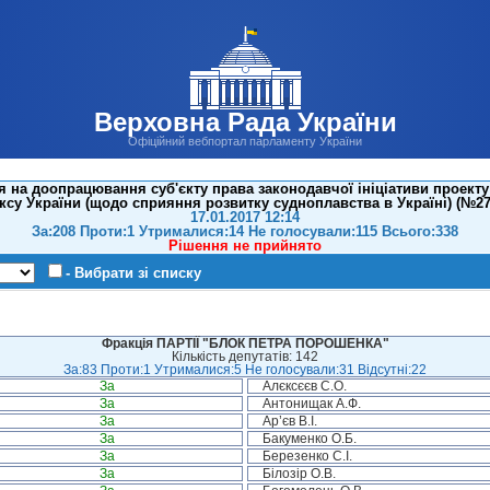
Верховна Рада України
Офіційний вебпортал парламенту України
 на доопрацювання суб'єкту права законодавчої ініціативи проекту
ксу України (щодо сприяння розвитку судноплавства в Україні) (№27
17.01.2017 12:14
За:208 Проти:1 Утрималися:14 Не голосували:115 Всього:338
Рішення не прийнято
- Вибрати зі списку
Фракція ПАРТІЇ "БЛОК ПЕТРА ПОРОШЕНКА"
Кількість депутатів: 142
За:83 Проти:1 Утрималися:5 Не голосували:31 Відсутні:22
За
Алєксєєв С.О.
За
Антонищак А.Ф.
За
Ар’єв В.І.
За
Бакуменко О.Б.
За
Березенко С.І.
За
Білозір О.В.