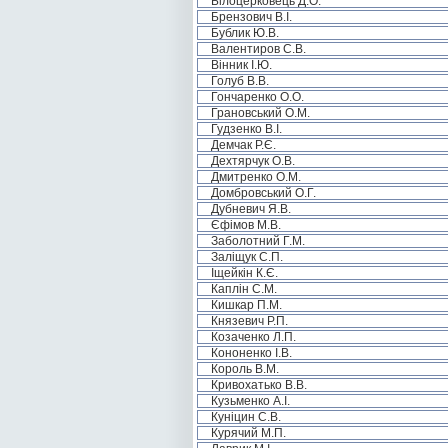
Білоцерковець Д.О.
Брензович В.І.
Бублик Ю.В.
Валентиров С.В.
Вінник І.Ю.
Голуб В.В.
Гончаренко О.О.
Грановський О.М.
Гудзенко В.І.
Демчак Р.Є.
Дехтярчук О.В.
Дмитренко О.М.
Домбровський О.Г.
Дубневич Я.В.
Єфімов М.В.
Заболотний Г.М.
Заліщук С.П.
Іщейкін К.Є.
Каплін С.М.
Кишкар П.М.
Князевич Р.П.
Козаченко Л.П.
Кононенко І.В.
Король В.М.
Кривохатько В.В.
Кузьменко А.І.
Куніцин С.В.
Курячий М.П.