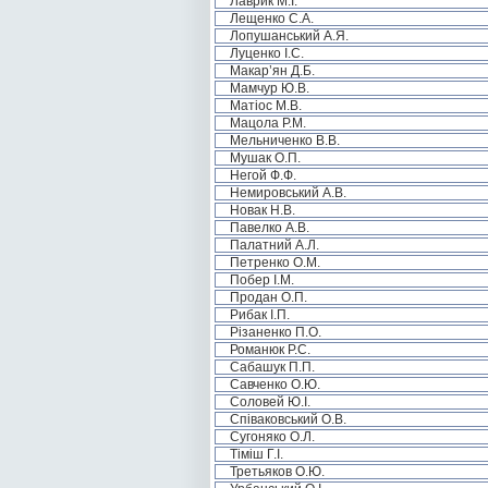
Лаврик М.І.
Лещенко С.А.
Лопушанський А.Я.
Луценко І.С.
Макар’ян Д.Б.
Мамчур Ю.В.
Матіос М.В.
Мацола Р.М.
Мельниченко В.В.
Мушак О.П.
Негой Ф.Ф.
Немировський А.В.
Новак Н.В.
Павелко А.В.
Палатний А.Л.
Петренко О.М.
Побер І.М.
Продан О.П.
Рибак І.П.
Різаненко П.О.
Романюк Р.С.
Сабашук П.П.
Савченко О.Ю.
Соловей Ю.І.
Співаковський О.В.
Сугоняко О.Л.
Тіміш Г.І.
Третьяков О.Ю.