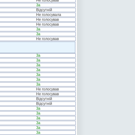
Не голосував
За
Відсутній
Не голосувала
Не голосував
Не голосував
За
За
Не голосував
За
За
За
За
За
За
За
Не голосував
Не голосував
Відсутній
Відсутній
За
За
За
За
За
За