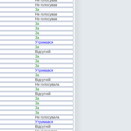
Не голосував
Не голосував
За
Не голосував
Не голосував
За
За
За
За
Утримався
За
Відсутній
За
За
За
Утримався
За
Відсутній
Не голосувала
За
Відсутній
За
За
За
За
Не голосувала
Утримався
Відсутній