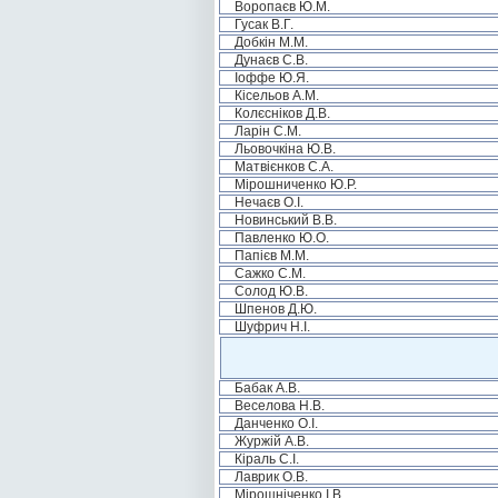
Воропаєв Ю.М.
Гусак В.Г.
Добкін М.М.
Дунаєв С.В.
Іоффе Ю.Я.
Кісельов А.М.
Колєсніков Д.В.
Ларін С.М.
Льовочкіна Ю.В.
Матвієнков С.А.
Мірошниченко Ю.Р.
Нечаєв О.І.
Новинський В.В.
Павленко Ю.О.
Папієв М.М.
Сажко С.М.
Солод Ю.В.
Шпенов Д.Ю.
Шуфрич Н.І.
Бабак А.В.
Веселова Н.В.
Данченко О.І.
Журжій А.В.
Кіраль С.І.
Лаврик О.В.
Мірошніченко І.В.