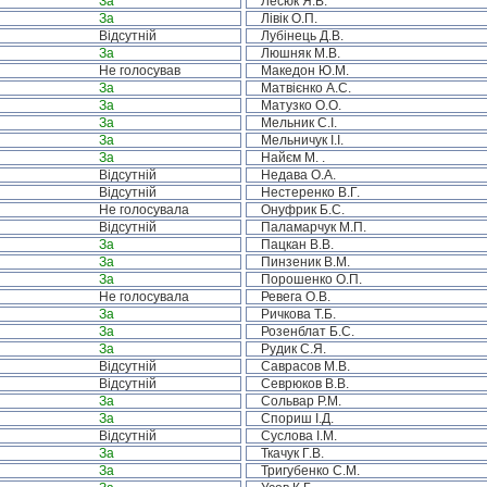
За
Лесюк Я.В.
За
Лівік О.П.
Відсутній
Лубінець Д.В.
За
Люшняк М.В.
Не голосував
Македон Ю.М.
За
Матвієнко А.С.
За
Матузко О.О.
За
Мельник С.І.
За
Мельничук І.І.
За
Найєм М. .
Відсутній
Недава О.А.
Відсутній
Нестеренко В.Г.
Не голосувала
Онуфрик Б.С.
Відсутній
Паламарчук М.П.
За
Пацкан В.В.
За
Пинзеник В.М.
За
Порошенко О.П.
Не голосувала
Ревега О.В.
За
Ричкова Т.Б.
За
Розенблат Б.С.
За
Рудик С.Я.
Відсутній
Саврасов М.В.
Відсутній
Севрюков В.В.
За
Сольвар Р.М.
За
Спориш І.Д.
Відсутній
Суслова І.М.
За
Ткачук Г.В.
За
Тригубенко С.М.