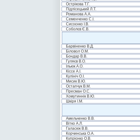
Острікова Т.Г.
Підлісецький Л.Т.
Романова А.А.
Семенченко С.І.
Сисоєнко І.В.
Соболєв Є.В.
Барвіненко В.Д.
Біловол О.М.
Бондар В.В.
Гуляєв В.О.
Ільюк А.О.
Кіссе А.І.
Кулініч О.І.
Мисик В.Ю.
Остапчук В.М.
Пресман О.С.
Хомутиннік В.Ю.
Шкіря І.М.
Амельченко В.В.
Вітко А.Л.
Галасюк В.В.
Корчинська О.А.
Купрієнко О.В.