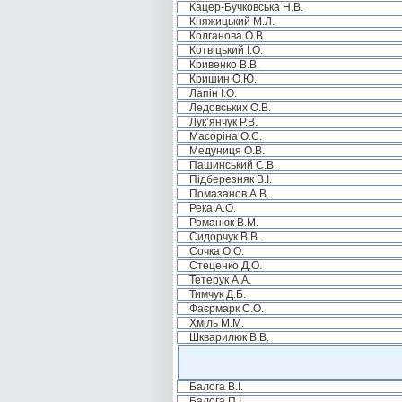
Кацер-Бучковська Н.В.
Княжицький М.Л.
Колганова О.В.
Котвіцький І.О.
Кривенко В.В.
Кришин О.Ю.
Лапін І.О.
Ледовських О.В.
Лук’янчук Р.В.
Масоріна О.С.
Медуниця О.В.
Пашинський С.В.
Підберезняк В.І.
Помазанов А.В.
Река А.О.
Романюк В.М.
Сидорчук В.В.
Сочка О.О.
Стеценко Д.О.
Тетерук А.А.
Тимчук Д.Б.
Фаєрмарк С.О.
Хміль М.М.
Шкварилюк В.В.
Балога В.І.
Балога П.І.