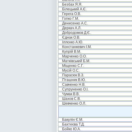
Безбах Я.Я.
Білецький А.Є.
Герега О.В.
Гопко Г.М.
Денисенко А.С.
Деркач А.Л.
Добродомов Д.Є.
Єднак О.В.
Іллєнко А.Ю.
Констанкевич І.М.
Купрій В.М.
Марченко О.О.
Матківський Б.М.
Міщенко С.Г.
Мусій О.С.
Парасюк В.З.
Пташник В.Ю.
Савченко Н.В.
Супруненко О.І.
Чумак В.В.
Шахов С.В.
Шевченко О.Л.
Бакулін Є.М.
Бахтеєва Т.Д.
Бойко Ю.А.