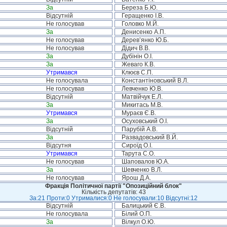
За
Береза Б.Ю.
Відсутній
Геращенко І.В.
Не голосував
Головко М.Й.
За
Денисенко А.П.
Не голосував
Дерев’янко Ю.Б.
Не голосував
Дідич В.В.
За
Дубінін О.І.
За
Жеваго К.В.
Утримався
Клюєв С.П.
Не голосувала
Константіновський В.Л.
Не голосував
Левченко Ю.В.
Відсутній
Матвійчук Е.Л.
За
Микитась М.В.
Утримався
Мураєв Є.В.
За
Осуховський О.І.
Відсутній
Парубій А.В.
За
Развадовський В.Й.
Відсутня
Сироїд О.І.
Утримався
Тарута С.О.
Не голосував
Шаповалов Ю.А.
За
Шевченко В.Л.
Не голосував
Ярош Д.А.
Фракція Політичної партії "Опозиційний блок"
Кількість депутатів: 43
За:21 Проти:0 Утрималися:0 Не голосували:10 Відсутні:12
Відсутній
Балицький Є.В.
Не голосувала
Білий О.П.
За
Вілкул О.Ю.