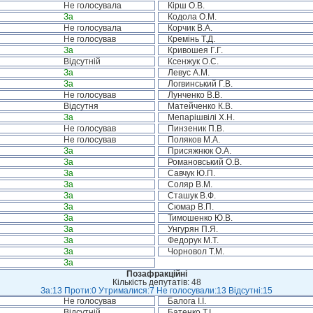
Не голосувала
Кірш О.В.
За
Кодола О.М.
Не голосувала
Корчик В.А.
Не голосував
Кремінь Т.Д.
За
Кривошея Г.Г.
Відсутній
Ксенжук О.С.
За
Левус А.М.
За
Логвинський Г.В.
Не голосував
Лунченко В.В.
Відсутня
Матейченко К.В.
За
Мепарішвілі Х.Н.
Не голосував
Пинзеник П.В.
Не голосував
Поляков М.А.
За
Присяжнюк О.А.
За
Романовський О.В.
За
Савчук Ю.П.
За
Соляр В.М.
За
Сташук В.Ф.
За
Сюмар В.П.
За
Тимошенко Ю.В.
За
Унгурян П.Я.
За
Федорук М.Т.
За
Чорновол Т.М.
За
Позафракційні
Кількість депутатів: 48
За:13 Проти:0 Утрималися:7 Не голосували:13 Відсутні:15
Не голосував
Балога І.І.
Відсутній
Батенко Т.І.