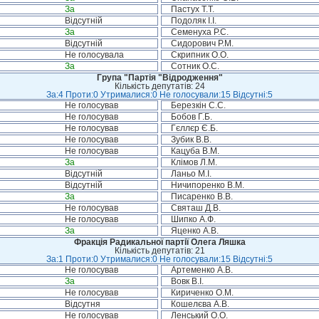
За
Пастух Т.Т.
Відсутній
Подоляк І.І.
За
Семенуха Р.С.
Відсутній
Сидорович Р.М.
Не голосувала
Скрипник О.О.
За
Сотник О.С.
Група "Партія "Відродження"
Кількість депутатів: 24
За:4 Проти:0 Утрималися:0 Не голосували:15 Відсутні:5
Не голосував
Березкін С.С.
Не голосував
Бобов Г.Б.
Не голосував
Гєллєр Є.Б.
Не голосував
Зубик В.В.
Не голосував
Кацуба В.М.
За
Клімов Л.М.
Відсутній
Ланьо М.І.
Відсутній
Ничипоренко В.М.
За
Писаренко В.В.
Не голосував
Святаш Д.В.
Не голосував
Шипко А.Ф.
За
Яценко А.В.
Фракція Радикальної партії Олега Ляшка
Кількість депутатів: 21
За:1 Проти:0 Утрималися:0 Не голосували:15 Відсутні:5
Не голосував
Артеменко А.В.
За
Вовк В.І.
Не голосував
Кириченко О.М.
Відсутня
Кошелєва А.В.
Не голосував
Ленський О.О.