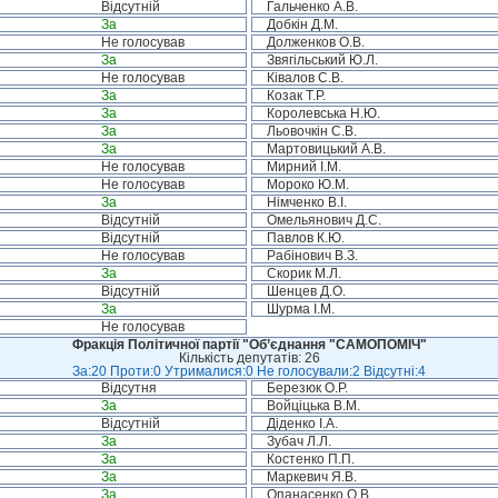
Відсутній
Гальченко А.В.
За
Добкін Д.М.
Не голосував
Долженков О.В.
За
Звягільський Ю.Л.
Не голосував
Ківалов С.В.
За
Козак Т.Р.
За
Королевська Н.Ю.
За
Льовочкін С.В.
За
Мартовицький А.В.
Не голосував
Мирний І.М.
Не голосував
Мороко Ю.М.
За
Німченко В.І.
Відсутній
Омельянович Д.С.
Відсутній
Павлов К.Ю.
Не голосував
Рабінович В.З.
За
Скорик М.Л.
Відсутній
Шенцев Д.О.
За
Шурма І.М.
Не голосував
Фракція Політичної партії "Об’єднання "САМОПОМІЧ"
Кількість депутатів: 26
За:20 Проти:0 Утрималися:0 Не голосували:2 Відсутні:4
Відсутня
Березюк О.Р.
За
Войціцька В.М.
Відсутній
Діденко І.А.
За
Зубач Л.Л.
За
Костенко П.П.
За
Маркевич Я.В.
За
Опанасенко О.В.