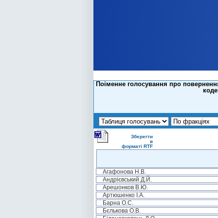
Поіменне голосування про повернення
коде
Зберегти
в
форматі RTF
Агафонова Н.В.
Андрієвський Д.Й.
Арешонков В.Ю.
Артюшенко І.А.
Барна О.С.
Бєлькова О.В.