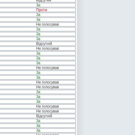
Відсутня
За
Проти
За
За
Не голосував
За
За
За
Відсутній
Не голосував
За
За
За
Не голосував
За
За
Не голосував
Не голосував
За
За
За
Не голосував
Не голосував
Відсутній
За
За
За