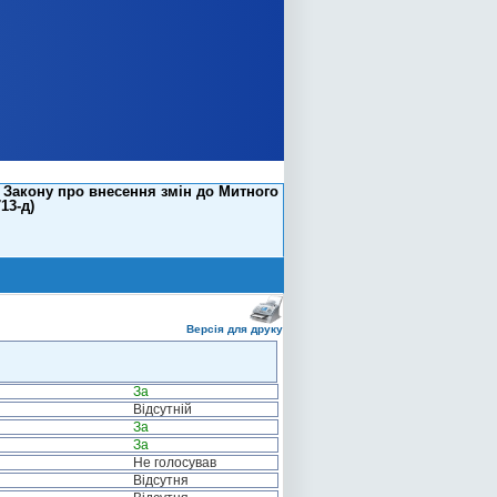
 Закону про внесення змін до Митного
13-д)
Версія для друку
За
Відсутній
За
За
Не голосував
Відсутня