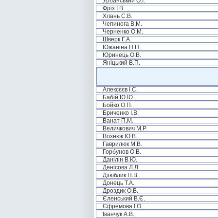
Урбанський О.І.
Фріз І.В.
Хлань С.В.
Чепинога В.М.
Черненко О.М.
Шверк Г.А.
Южаніна Н.П.
Юринець О.В.
Яніцький В.П.
Алексєєв І.С.
Бабій Ю.Ю.
Бойко О.П.
Бриченко І.В.
Ванат П.М.
Величкович М.Р.
Вознюк Ю.В.
Гаврилюк М.В.
Горбунов О.В.
Данілін В.Ю.
Денісова Л.Л.
Дзюблик П.В.
Донець Т.А.
Дроздик О.В.
Єленський В.Є.
Єфремова І.О.
Іванчук А.В.