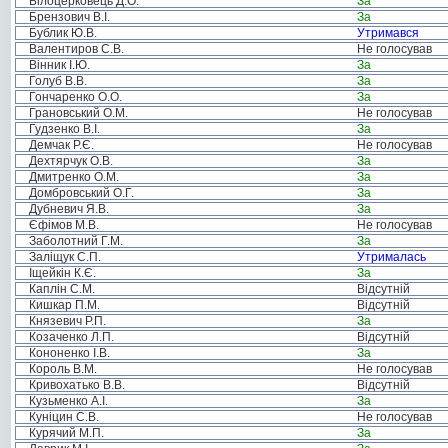
Білоцерковець Д.О.
За
Брензович В.І.
За
Бублик Ю.В.
Утримався
Валентиров С.В.
Не голосував
Вінник І.Ю.
За
Голуб В.В.
За
Гончаренко О.О.
За
Грановський О.М.
Не голосував
Гудзенко В.І.
За
Демчак Р.Є.
Не голосував
Дехтярчук О.В.
За
Дмитренко О.М.
За
Домбровський О.Г.
За
Дубневич Я.В.
За
Єфімов М.В.
Не голосував
Заболотний Г.М.
За
Заліщук С.П.
Утрималась
Іщейкін К.Є.
За
Каплін С.М.
Відсутній
Кишкар П.М.
Відсутній
Князевич Р.П.
За
Козаченко Л.П.
Відсутній
Кононенко І.В.
За
Король В.М.
Не голосував
Кривохатько В.В.
Відсутній
Кузьменко А.І.
За
Куніцин С.В.
Не голосував
Курячий М.П.
За