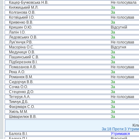
Кацер-Бучковська Н.В.
Не голосувала
Княжицький М.Л.
За
Колганова О.В.
За
Котвіцький І.О.
Не голосував
Кривенко В.В.
За
Кришин О.Ю.
Відсутній
Лапін І.О.
За
Ледовських О.В.
За
Лук’янчук Р.В.
Не голосував
Масоріна О.С.
Відсутня
Медуниця О.В.
За
Пашинський С.В.
За
Підберезняк В.І.
За
Помазанов А.В.
Не голосував
Река А.О.
За
Романюк В.М.
Не голосував
Сидорчук В.В.
За
Сочка О.О.
За
Стеценко Д.О.
За
Тетерук А.А.
Не голосував
Тимчук Д.Б.
За
Фаєрмарк С.О.
За
Хміль М.М.
За
Шкварилюк В.В.
За
Кіл
За:18 Проти:3 Утрима
Балога В.І.
Утримався
Балога П.І.
Відсутній