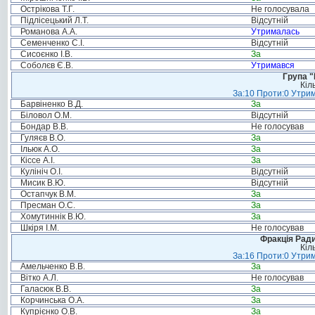
Острікова Т.Г.
Не голосувала
Підлісецький Л.Т.
Відсутній
Романова А.А.
Утрималась
Семенченко С.І.
Відсутній
Сисоєнко І.В.
За
Соболєв Є.В.
Утримався
Група "
Кіл
За:10 Проти:0 Утрим
Барвіненко В.Д.
За
Біловол О.М.
Відсутній
Бондар В.В.
Не голосував
Гуляєв В.О.
За
Ільюк А.О.
За
Кіссе А.І.
За
Кулініч О.І.
Відсутній
Мисик В.Ю.
Відсутній
Остапчук В.М.
За
Пресман О.С.
За
Хомутиннік В.Ю.
За
Шкіря І.М.
Не голосував
Фракція Ради
Кіл
За:16 Проти:0 Утрим
Амельченко В.В.
За
Вітко А.Л.
Не голосував
Галасюк В.В.
За
Корчинська О.А.
За
Купрієнко О.В.
За