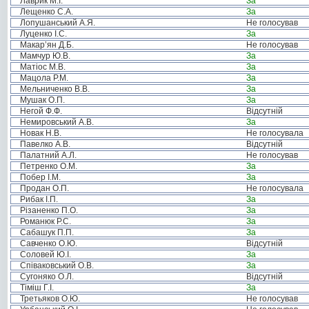
Лаврик М.І.
За
Лещенко С.А.
За
Лопушанський А.Я.
Не голосував
Луценко І.С.
За
Макар’ян Д.Б.
Не голосував
Мамчур Ю.В.
За
Матіос М.В.
За
Мацола Р.М.
За
Мельниченко В.В.
За
Мушак О.П.
За
Негой Ф.Ф.
Відсутній
Немировський А.В.
За
Новак Н.В.
Не голосувала
Павелко А.В.
Відсутній
Палатний А.Л.
Не голосував
Петренко О.М.
За
Побер І.М.
За
Продан О.П.
Не голосувала
Рибак І.П.
За
Різаненко П.О.
За
Романюк Р.С.
За
Сабашук П.П.
За
Савченко О.Ю.
Відсутній
Соловей Ю.І.
За
Співаковський О.В.
За
Сугоняко О.Л.
Відсутній
Тіміш Г.І.
За
Третьяков О.Ю.
Не голосував