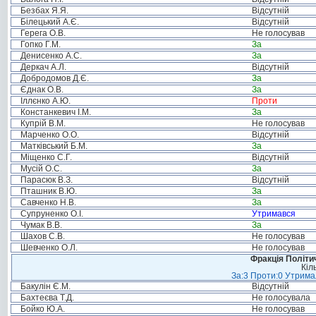
Безбах Я.Я.
Відсутній
Білецький А.Є.
Відсутній
Герега О.В.
Не голосував
Гопко Г.М.
За
Денисенко А.С.
За
Деркач А.Л.
Відсутній
Добродомов Д.Є.
За
Єднак О.В.
За
Іллєнко А.Ю.
Проти
Констанкевич І.М.
За
Купрій В.М.
Не голосував
Марченко О.О.
Відсутній
Матківський Б.М.
За
Міщенко С.Г.
Відсутній
Мусій О.С.
За
Парасюк В.З.
Відсутній
Пташник В.Ю.
За
Савченко Н.В.
За
Супруненко О.І.
Утримався
Чумак В.В.
За
Шахов С.В.
Не голосував
Шевченко О.Л.
Не голосував
Фракція Політич
Кіл
За:3 Проти:0 Утримал
Бакулін Є.М.
Відсутній
Бахтеєва Т.Д.
Не голосувала
Бойко Ю.А.
Не голосував