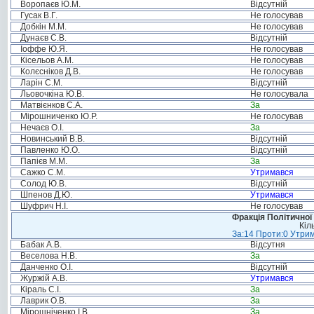
Воропаєв Ю.М.
Відсутній
Гусак В.Г.
Не голосував
Добкін М.М.
Не голосував
Дунаєв С.В.
Відсутній
Іоффе Ю.Я.
Не голосував
Кісельов А.М.
Не голосував
Колєсніков Д.В.
Не голосував
Ларін С.М.
Відсутній
Льовочкіна Ю.В.
Не голосувала
Матвієнков С.А.
За
Мірошниченко Ю.Р.
Не голосував
Нечаєв О.І.
За
Новинський В.В.
Відсутній
Павленко Ю.О.
Відсутній
Папієв М.М.
За
Сажко С.М.
Утримався
Солод Ю.В.
Відсутній
Шпенов Д.Ю.
Утримався
Шуфрич Н.І.
Не голосував
Фракція Політичної
Кіл
За:14 Проти:0 Утрим
Бабак А.В.
Відсутня
Веселова Н.В.
За
Данченко О.І.
Відсутній
Журжій А.В.
Утримався
Кіраль С.І.
За
Лаврик О.В.
За
Мірошніченко І.В.
За