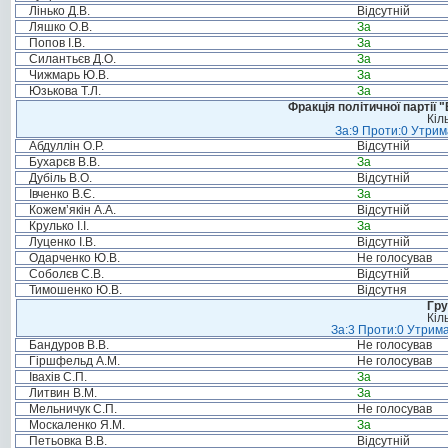
Лінько Д.В.
Відсутній
Ляшко О.В.
За
Попов І.В.
За
Силантьєв Д.О.
За
Чижмарь Ю.В.
За
Юзькова Т.Л.
За
Фракція політичної партії
Кіл
За:9 Проти:0 Утрим
Абдуллін О.Р.
Відсутній
Бухарєв В.В.
За
Дубіль В.О.
Відсутній
Івченко В.Є.
За
Кожем’якін А.А.
Відсутній
Крулько І.І.
За
Луценко І.В.
Відсутній
Одарченко Ю.В.
Не голосував
Соболєв С.В.
Відсутній
Тимошенко Ю.В.
Відсутня
Гру
Кіл
За:3 Проти:0 Утрима
Бандуров В.В.
Не голосував
Гіршфельд А.М.
Не голосував
Івахів С.П.
За
Литвин В.М.
За
Мельничук С.П.
Не голосував
Москаленко Я.М.
За
Петьовка В.В.
Відсутній