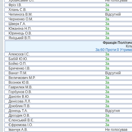
Урбанський О.І.
Не голосував
Фріз І.В.
За
Хлань С.В.
За
Чепинога В.М.
Відсутній
Черненко О.М.
За
Шверк Г.А.
За
Южаніна Н.П.
За
Юринець О.В.
За
Яніцький В.П.
За
Фракція Політи
Кіл
За:60 Проти:0 Утрима
Алексєєв І.С.
За
Бабій Ю.Ю.
За
Бойко О.П.
За
Бриченко І.В.
За
Ванат П.М.
Відсутній
Величкович М.Р.
За
Вознюк Ю.В.
За
Гаврилюк М.В.
За
Горбунов О.В.
За
Данілін В.Ю.
За
Денісова Л.Л.
За
Дзюблик П.В.
За
Донець Т.А.
Відсутня
Дроздик О.В.
За
Єленський В.Є.
За
Єфремова І.О.
За
Іванчук А.В.
Не голосував