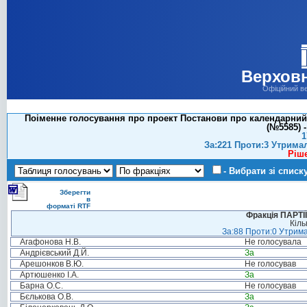
Верховн
Офіційний в
Поіменне голосування про проект Постанови про календарний 
(№5585) -
1
За:221 Проти:3 Утрима
Ріш
- Вибрати зі списк
Зберегти
в
форматі RTF
Фракція ПАРТ
Кіль
За:88 Проти:0 Утрима
Агафонова Н.В.
Не голосувала
Андрієвський Д.Й.
За
Арешонков В.Ю.
Не голосував
Артюшенко І.А.
За
Барна О.С.
Не голосував
Бєлькова О.В.
За