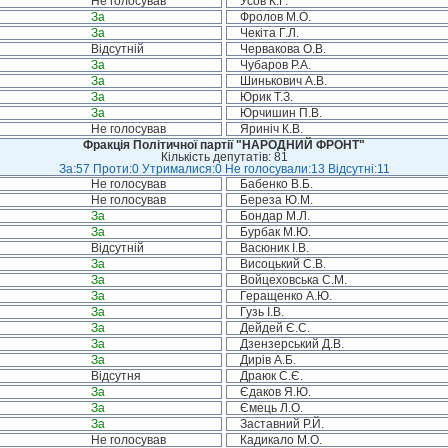
Не голосував
Усов К.Г.
За
Фролов М.О.
За
Чекіта Г.Л.
Відсутній
Червакова О.В.
За
Чубаров Р.А.
За
Шинькович А.В.
За
Юрик Т.З.
За
Юрчишин П.В.
Не голосував
Яриніч К.В.
Фракція Політичної партії "НАРОДНИЙ ФРОНТ"
Кількість депутатів: 81
За:57 Проти:0 Утрималися:0 Не голосували:13 Відсутні:11
Не голосував
Бабенко В.Б.
Не голосував
Береза Ю.М.
За
Бондар М.Л.
За
Бурбак М.Ю.
Відсутній
Васюник І.В.
За
Висоцький С.В.
За
Войцеховська С.М.
За
Геращенко А.Ю.
За
Гузь І.В.
За
Дейдей Є.С.
За
Дзензерський Д.В.
За
Дирів А.Б.
Відсутня
Драюк С.Є.
За
Єдаков Я.Ю.
За
Ємець Л.О.
За
Заставний Р.Й.
Не голосував
Кадикало М.О.