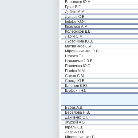
Воропаєв Ю.М.
Гусак В.Г.
Добкін М.М.
Дунаєв С.В.
Іоффе Ю.Я.
Кісельов А.М.
Колєсніков Д.В.
Ларін С.М.
Льовочкіна Ю.В.
Матвієнков С.А.
Мірошниченко Ю.Р.
Нечаєв О.І.
Новинський В.В.
Павленко Ю.О.
Папієв М.М.
Сажко С.М.
Солод Ю.В.
Шпенов Д.Ю.
Шуфрич Н.І.
Бабак А.В.
Веселова Н.В.
Данченко О.І.
Журжій А.В.
Кіраль С.І.
Лаврик О.В.
Мірошніченко І.В.