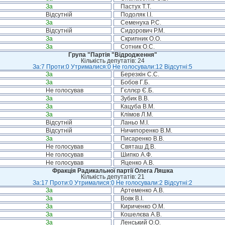
За
Пастух Т.Т.
Відсутній
Подоляк І.І.
За
Семенуха Р.С.
Відсутній
Сидорович Р.М.
За
Скрипник О.О.
За
Сотник О.С.
Група "Партія "Відродження"
Кількість депутатів: 24
За:7 Проти:0 Утрималися:0 Не голосували:12 Відсутні:5
За
Березкін С.С.
За
Бобов Г.Б.
Не голосував
Гєллєр Є.Б.
За
Зубик В.В.
За
Кацуба В.М.
За
Клімов Л.М.
Відсутній
Ланьо М.І.
Відсутній
Ничипоренко В.М.
За
Писаренко В.В.
Не голосував
Святаш Д.В.
Не голосував
Шипко А.Ф.
Не голосував
Яценко А.В.
Фракція Радикальної партії Олега Ляшка
Кількість депутатів: 21
За:17 Проти:0 Утрималися:0 Не голосували:2 Відсутні:2
За
Артеменко А.В.
За
Вовк В.І.
За
Кириченко О.М.
За
Кошелєва А.В.
За
Ленський О.О.