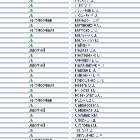
За
Лесюк Я.В.
За
Лівік О.П.
За
Лубінець Д.В.
За
Люшняк М.В.
Не голосував
Македон Ю.М.
За
Матвієнко А.С.
Не голосувала
Матузко О.О.
За
Мельник С.І.
За
Мельничук І.І.
За
Найєм М. .
Відсутній
Недава О.А.
За
Нестеренко В.Г.
За
Онуфрик Б.С.
Відсутній
Паламарчук М.П.
За
Пацкан В.В.
За
Пинзеник В.М.
За
Порошенко О.П.
Не голосувала
Ревега О.В.
За
Ричкова Т.Б.
За
Розенблат Б.С.
Не голосував
Рудик С.Я.
За
Саврасов М.В.
Відсутній
Севрюков В.В.
За
Сольвар Р.М.
За
Спориш І.Д.
Відсутній
Суслова І.М.
За
Ткачук Г.В.
За
Тригубенко С.М.