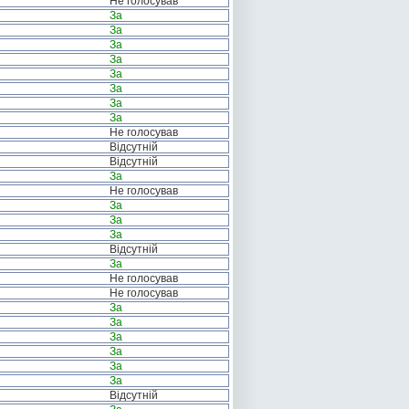
Не голосував
За
За
За
За
За
За
За
За
Не голосував
Відсутній
Відсутній
За
Не голосував
За
За
За
Відсутній
За
Не голосував
Не голосував
За
За
За
За
За
За
Відсутній