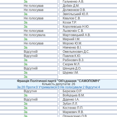
За
Гальченко А.В.
Не голосував
Добкін Д.М.
Не голосував
Долженков О.В.
За
Звягільський Ю.Л.
Не голосував
Ківалов С.В.
За
Козак Т.Р.
За
Королевська Н.Ю.
Не голосував
Льовочкін С.В.
Не голосувала
Мартовицький А.В.
За
Мирний І.М.
Не голосував
Мороко Ю.М.
За
Німченко В.І.
Відсутній
Омельянович Д.С.
Відсутній
Павлов К.Ю.
За
Рабінович В.З.
За
Скорик М.Л.
Відсутній
Шенцев Д.О.
За
Шурма І.М.
За
Фракція Політичної партії "Об’єднання "САМОПОМІЧ"
Кількість депутатів: 26
За:20 Проти:0 Утрималися:0 Не голосували:2 Відсутні:4
Відсутня
Березюк О.Р.
За
Войціцька В.М.
Відсутній
Діденко І.А.
За
Зубач Л.Л.
За
Костенко П.П.
За
Маркевич Я.В.
За
Опанасенко О.В.