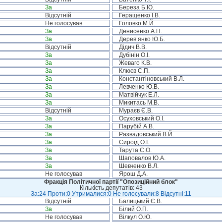
За
Береза Б.Ю.
Відсутній
Геращенко І.В.
Не голосував
Головко М.Й.
За
Денисенко А.П.
За
Дерев’янко Ю.Б.
Відсутній
Дідич В.В.
За
Дубінін О.І.
За
Жеваго К.В.
За
Клюєв С.П.
За
Константіновський В.Л.
За
Левченко Ю.В.
За
Матвійчук Е.Л.
За
Микитась М.В.
Відсутній
Мураєв Є.В.
За
Осуховський О.І.
За
Парубій А.В.
За
Развадовський В.Й.
За
Сироїд О.І.
За
Тарута С.О.
За
Шаповалов Ю.А.
За
Шевченко В.Л.
Не голосував
Ярош Д.А.
Фракція Політичної партії "Опозиційний блок"
Кількість депутатів: 43
За:24 Проти:0 Утрималися:0 Не голосували:8 Відсутні:11
Відсутній
Балицький Є.В.
За
Білий О.П.
Не голосував
Вілкул О.Ю.