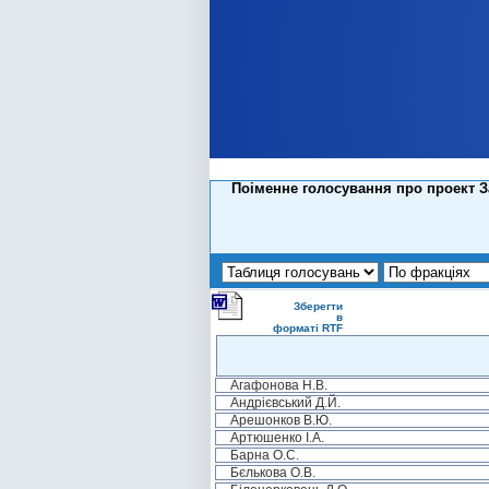
Поіменне голосування про проект З
Зберегти
в
форматі RTF
Агафонова Н.В.
Андрієвський Д.Й.
Арешонков В.Ю.
Артюшенко І.А.
Барна О.С.
Бєлькова О.В.