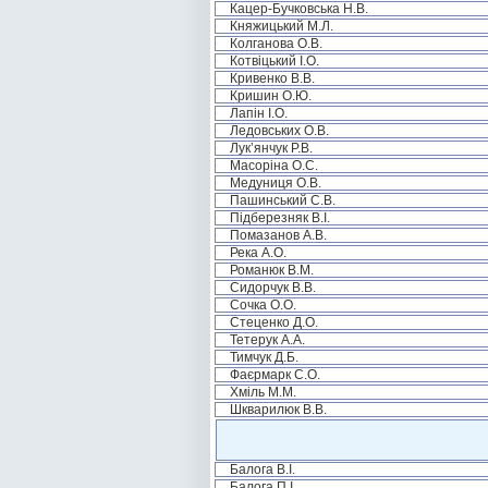
Кацер-Бучковська Н.В.
Княжицький М.Л.
Колганова О.В.
Котвіцький І.О.
Кривенко В.В.
Кришин О.Ю.
Лапін І.О.
Ледовських О.В.
Лук’янчук Р.В.
Масоріна О.С.
Медуниця О.В.
Пашинський С.В.
Підберезняк В.І.
Помазанов А.В.
Река А.О.
Романюк В.М.
Сидорчук В.В.
Сочка О.О.
Стеценко Д.О.
Тетерук А.А.
Тимчук Д.Б.
Фаєрмарк С.О.
Хміль М.М.
Шкварилюк В.В.
Балога В.І.
Балога П.І.