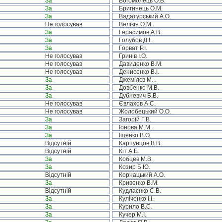
За
Богомолець О.В.
За
Бригинець О.М.
За
Вадатурський А.О.
Не голосував
Велікін О.М.
За
Герасимов А.В.
За
Голубов Д.І.
За
Горват Р.І.
Не голосував
Гринів І.О.
Не голосував
Давиденко В.М.
Не голосував
Денисенко В.І.
За
Джемілєв М. .
За
Довбенко М.В.
За
Дубневич Б.В.
Не голосував
Євлахов А.С.
Не голосував
Жолобецький О.О.
За
Загорій Г.В.
За
Іонова М.М.
За
Іщенко В.О.
Відсутній
Карпунцов В.В.
Відсутній
Кіт А.Б.
За
Кобцев М.В.
За
Козир Б.Ю.
Відсутній
Корнацький А.О.
За
Кривенко В.М.
Відсутній
Кудлаєнко С.В.
За
Куліченко І.І.
За
Курило В.С.
За
Кучер М.І.