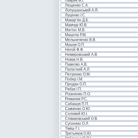
Лаврик М.І.
Лещенко С.А.
Лопушанський А.Я.
Луценко І.С.
Макар’ян Д.Б.
Мамчур Ю.В.
Матіос М.В.
Мацола Р.М.
Мельниченко В.В.
Мушак О.П.
Негой Ф.Ф.
Немировський А.В.
Новак Н.В.
Павелко А.В.
Палатний А.Л.
Петренко О.М.
Побер І.М.
Продан О.П.
Рибак І.П.
Різаненко П.О.
Романюк Р.С.
Сабашук П.П.
Савченко О.Ю.
Соловей Ю.І.
Співаковський О.В.
Сугоняко О.Л.
Тіміш Г.І.
Третьяков О.Ю.