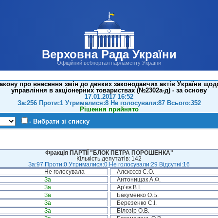
Верховна Рада України
Офіційний вебпортал парламенту України
акону про внесення змін до деяких законодавчих актів України що
управління в акціонерних товариствах (№2302а-д) - за основу
17.01.2017 16:52
За:256 Проти:1 Утрималися:8 Не голосували:87 Всього:352
Рішення прийнято
- Вибрати зі списку
Фракція ПАРТІЇ "БЛОК ПЕТРА ПОРОШЕНКА"
Кількість депутатів: 142
За:97 Проти:0 Утрималися:0 Не голосували:29 Відсутні:16
Не голосувала
Алєксєєв С.О.
За
Антонищак А.Ф.
За
Ар’єв В.І.
За
Бакуменко О.Б.
За
Березенко С.І.
За
Білозір О.В.