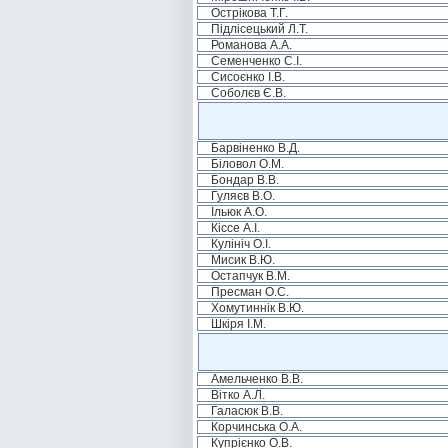
Острікова Т.Г.
Підлісецький Л.Т.
Романова А.А.
Семенченко С.І.
Сисоєнко І.В.
Соболєв Є.В.
Барвіненко В.Д.
Біловол О.М.
Бондар В.В.
Гуляєв В.О.
Ільюк А.О.
Кіссе А.І.
Кулініч О.І.
Мисик В.Ю.
Остапчук В.М.
Пресман О.С.
Хомутиннік В.Ю.
Шкіря І.М.
Амельченко В.В.
Вітко А.Л.
Галасюк В.В.
Корчинська О.А.
Купрієнко О.В.