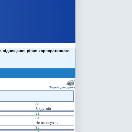
до підвищення рівня корпоративного
Версія для друку
За
Відсутній
За
За
Не голосував
За