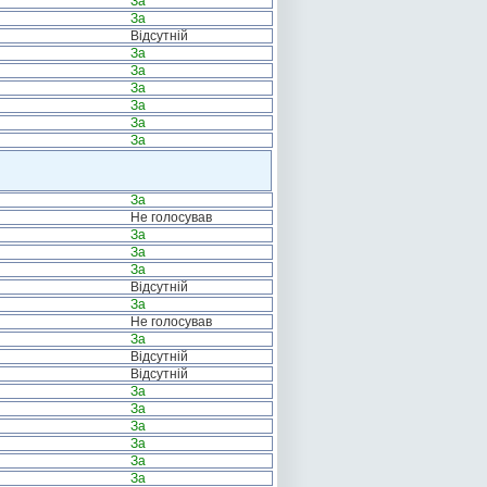
За
За
Відсутній
За
За
За
За
За
За
За
Не голосував
За
За
За
Відсутній
За
Не голосував
За
Відсутній
Відсутній
За
За
За
За
За
За