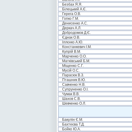
Безбах Я.Я.
Білецький А.Є.
Герега О.В.
Гопко Г.М.
Денисенко А.С.
Деркач А.Л.
Добродомов Д.Є.
Єднак О.В.
Іллєнко А.Ю.
Констанкевич І.М.
Купрій В.М.
Марченко О.О.
Матківський Б.М.
Міщенко С.Г.
Мусій О.С.
Парасюк В.З.
Пташник В.Ю.
Савченко Н.В.
Супруненко О.І.
Чумак В.В.
Шахов С.В.
Шевченко О.Л.
Бакулін Є.М.
Бахтеєва Т.Д.
Бойко Ю.А.