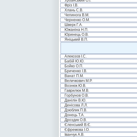
Урбанський О.І.
Фріз І.В.
Хлань С.В.
Чепинога В.М.
Черненко О.М.
Шверк Г.А.
Южаніна Н.П.
Юринець О.В.
Яніцький В.П.
Алексєєв І.С.
Бабій Ю.Ю.
Бойко О.П.
Бриченко І.В.
Ванат П.М.
Величкович М.Р.
Вознюк Ю.В.
Гаврилюк М.В.
Горбунов О.В.
Данілін В.Ю.
Денісова Л.Л.
Дзюблик П.В.
Донець Т.А.
Дроздик О.В.
Єленський В.Є.
Єфремова І.О.
Іванчук А.В.