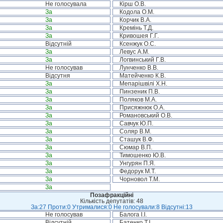
Не голосувала
Кірш О.В.
За
Кодола О.М.
За
Корчик В.А.
За
Кремінь Т.Д.
За
Кривошея Г.Г.
Відсутній
Ксенжук О.С.
За
Левус А.М.
За
Логвинський Г.В.
Не голосував
Лунченко В.В.
Відсутня
Матейченко К.В.
За
Мепарішвілі Х.Н.
За
Пинзеник П.В.
За
Поляков М.А.
За
Присяжнюк О.А.
За
Романовський О.В.
За
Савчук Ю.П.
За
Соляр В.М.
За
Сташук В.Ф.
За
Сюмар В.П.
За
Тимошенко Ю.В.
За
Унгурян П.Я.
За
Федорук М.Т.
За
Чорновол Т.М.
За
Позафракційні
Кількість депутатів: 48
За:27 Проти:0 Утрималися:0 Не голосували:8 Відсутні:13
Не голосував
Балога І.І.
Відсутній
Батенко Т.І.