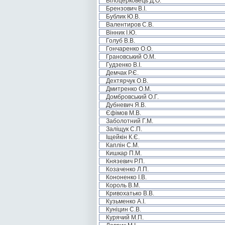
Білоцерковець Д.О.
Брензович В.І.
Бублик Ю.В.
Валентиров С.В.
Вінник І.Ю.
Голуб В.В.
Гончаренко О.О.
Грановський О.М.
Гудзенко В.І.
Демчак Р.Є.
Дехтярчук О.В.
Дмитренко О.М.
Домбровський О.Г.
Дубневич Я.В.
Єфімов М.В.
Заболотний Г.М.
Заліщук С.П.
Іщейкін К.Є.
Каплін С.М.
Кишкар П.М.
Князевич Р.П.
Козаченко Л.П.
Кононенко І.В.
Король В.М.
Кривохатько В.В.
Кузьменко А.І.
Куніцин С.В.
Курячий М.П.