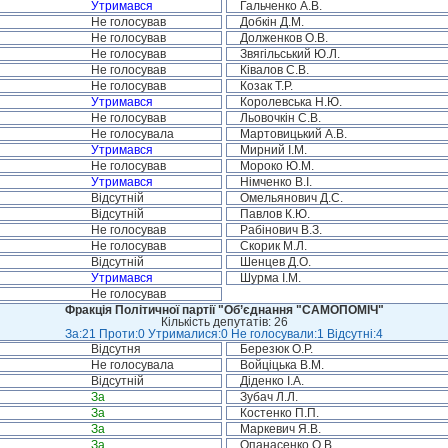
Утримався
Гальченко А.В.
Не голосував
Добкін Д.М.
Не голосував
Долженков О.В.
Не голосував
Звягільський Ю.Л.
Не голосував
Ківалов С.В.
Не голосував
Козак Т.Р.
Утримався
Королевська Н.Ю.
Не голосував
Льовочкін С.В.
Не голосувала
Мартовицький А.В.
Утримався
Мирний І.М.
Не голосував
Мороко Ю.М.
Утримався
Німченко В.І.
Відсутній
Омельянович Д.С.
Відсутній
Павлов К.Ю.
Не голосував
Рабінович В.З.
Не голосував
Скорик М.Л.
Відсутній
Шенцев Д.О.
Утримався
Шурма І.М.
Не голосував
Фракція Політичної партії "Об’єднання "САМОПОМІЧ"
Кількість депутатів: 26
За:21 Проти:0 Утрималися:0 Не голосували:1 Відсутні:4
Відсутня
Березюк О.Р.
Не голосувала
Войціцька В.М.
Відсутній
Діденко І.А.
За
Зубач Л.Л.
За
Костенко П.П.
За
Маркевич Я.В.
За
Опанасенко О.В.