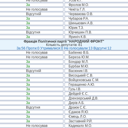
Не голосував
Усов К.Г.
За
Фролов М.О.
Не голосував
Чекіта Г.Л.
Відсутній
Червакова О.В.
За
Чубаров Р.А.
За
Шинькович А.В.
За
Юрик Т.З.
Відсутня
Юрчишин П.В.
За
Яриніч К.В.
Фракція Політичної партії "НАРОДНИЙ ФРОНТ"
Кількість депутатів: 81
За:56 Проти:0 Утрималися:0 Не голосували:13 Відсутні:12
Не голосував
Бабенко В.Б.
Не голосував
Береза Ю.М.
За
Бондар М.Л.
За
Бурбак М.Ю.
Відсутній
Васюник І.В.
За
Висоцький С.В.
За
Войцеховська С.М.
За
Геращенко А.Ю.
За
Гузь І.В.
За
Дейдей Є.С.
За
Дзензерський Д.В.
За
Дирів А.Б.
Відсутня
Драюк С.Є.
За
Єдаков Я.Ю.
За
Ємець Л.О.
За
Заставний Р.Й.
Не голосував
Кадикало М.О.