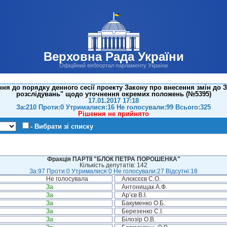
Верховна Рада України
Офіційний вебпортал парламенту України
ня до порядку денного сесії проекту Закону про внесення змін до 
розслідувань" щодо уточнення окремих положень (№5395)
17.01.2017 17:18
За:210 Проти:0 Утрималися:16 Не голосували:99 Всього:325
Рішення не прийнято
- Вибрати зі списку
Фракція ПАРТІЇ "БЛОК ПЕТРА ПОРОШЕНКА"
Кількість депутатів: 142
За:97 Проти:0 Утрималися:0 Не голосували:27 Відсутні:18
Не голосувала
Алєксєєв С.О.
За
Антонищак А.Ф.
За
Ар’єв В.І.
За
Бакуменко О.Б.
За
Березенко С.І.
За
Білозір О.В.