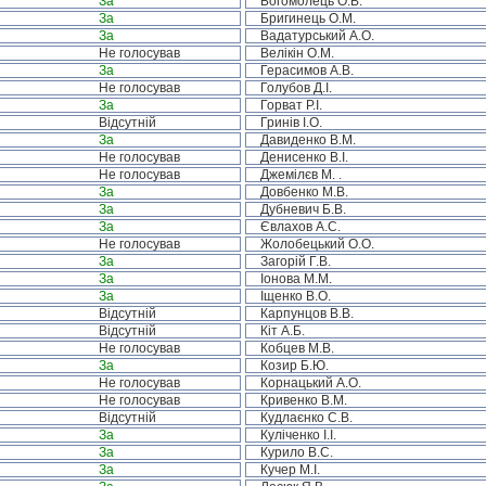
За
Богомолець О.В.
За
Бригинець О.М.
За
Вадатурський А.О.
Не голосував
Велікін О.М.
За
Герасимов А.В.
Не голосував
Голубов Д.І.
За
Горват Р.І.
Відсутній
Гринів І.О.
За
Давиденко В.М.
Не голосував
Денисенко В.І.
Не голосував
Джемілєв М. .
За
Довбенко М.В.
За
Дубневич Б.В.
За
Євлахов А.С.
Не голосував
Жолобецький О.О.
За
Загорій Г.В.
За
Іонова М.М.
За
Іщенко В.О.
Відсутній
Карпунцов В.В.
Відсутній
Кіт А.Б.
Не голосував
Кобцев М.В.
За
Козир Б.Ю.
Не голосував
Корнацький А.О.
Не голосував
Кривенко В.М.
Відсутній
Кудлаєнко С.В.
За
Куліченко І.І.
За
Курило В.С.
За
Кучер М.І.