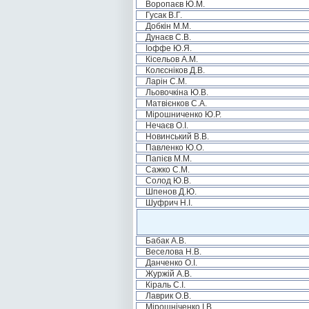
Воропаєв Ю.М.
Гусак В.Г.
Добкін М.М.
Дунаєв С.В.
Іоффе Ю.Я.
Кісельов А.М.
Колєсніков Д.В.
Ларін С.М.
Льовочкіна Ю.В.
Матвієнков С.А.
Мірошниченко Ю.Р.
Нечаєв О.І.
Новинський В.В.
Павленко Ю.О.
Папієв М.М.
Сажко С.М.
Солод Ю.В.
Шпенов Д.Ю.
Шуфрич Н.І.
Бабак А.В.
Веселова Н.В.
Данченко О.І.
Журжій А.В.
Кіраль С.І.
Лаврик О.В.
Мірошніченко І.В.