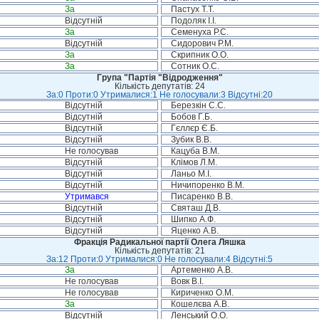
За
Пастух Т.Т.
Відсутній
Подоляк І.І.
За
Семенуха Р.С.
Відсутній
Сидорович Р.М.
За
Скрипник О.О.
За
Сотник О.С.
Група "Партія "Відродження"
Кількість депутатів: 24
За:0 Проти:0 Утрималися:1 Не голосували:3 Відсутні:20
Відсутній
Березкін С.С.
Відсутній
Бобов Г.Б.
Відсутній
Гєллєр Є.Б.
Відсутній
Зубик В.В.
Не голосував
Кацуба В.М.
Відсутній
Клімов Л.М.
Відсутній
Ланьо М.І.
Відсутній
Ничипоренко В.М.
Утримався
Писаренко В.В.
Відсутній
Святаш Д.В.
Відсутній
Шипко А.Ф.
Відсутній
Яценко А.В.
Фракція Радикальної партії Олега Ляшка
Кількість депутатів: 21
За:12 Проти:0 Утрималися:0 Не голосували:4 Відсутні:5
За
Артеменко А.В.
Не голосував
Вовк В.І.
Не голосував
Кириченко О.М.
За
Кошелєва А.В.
Відсутній
Ленський О.О.