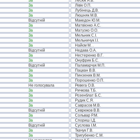
За
Лесюк Я.В.
За
Лівік О.П.
За
Лубінець Д.В.
За
Люшняк М.В.
Відсутній
Македон Ю.М.
За
Матвієнко А.С.
За
Матузко О.О.
За
Мельник С.І.
За
Мельничук І.І.
За
Найєм М. .
Відсутній
Недава О.А.
За
Нестеренко В.Г.
За
Онуфрик Б.С.
Відсутній
Паламарчук М.П.
За
Пацкан В.В.
За
Пинзеник В.М.
За
Порошенко О.П.
Не голосувала
Ревега О.В.
За
Ричкова Т.Б.
За
Розенблат Б.С.
За
Рудик С.Я.
За
Саврасов М.В.
Відсутній
Севрюков В.В.
За
Сольвар Р.М.
За
Спориш І.Д.
Відсутній
Суслова І.М.
За
Ткачук Г.В.
За
Тригубенко С.М.