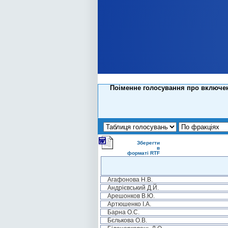
Поіменне голосування про включен
Зберегти
в
форматі RTF
Агафонова Н.В.
Андрієвський Д.Й.
Арешонков В.Ю.
Артюшенко І.А.
Барна О.С.
Бєлькова О.В.