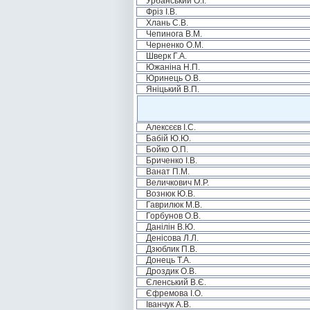
Урбанський О.І.
Фріз І.В.
Хлань С.В.
Чепинога В.М.
Черненко О.М.
Шверк Г.А.
Южаніна Н.П.
Юринець О.В.
Яніцький В.П.
Алексєєв І.С.
Бабій Ю.Ю.
Бойко О.П.
Бриченко І.В.
Ванат П.М.
Величкович М.Р.
Вознюк Ю.В.
Гаврилюк М.В.
Горбунов О.В.
Данілін В.Ю.
Денісова Л.Л.
Дзюблик П.В.
Донець Т.А.
Дроздик О.В.
Єленський В.Є.
Єфремова І.О.
Іванчук А.В.