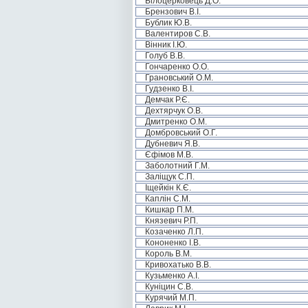
Білоцерковець Д.О.
Брензович В.І.
Бублик Ю.В.
Валентиров С.В.
Вінник І.Ю.
Голуб В.В.
Гончаренко О.О.
Грановський О.М.
Гудзенко В.І.
Демчак Р.Є.
Дехтярчук О.В.
Дмитренко О.М.
Домбровський О.Г.
Дубневич Я.В.
Єфімов М.В.
Заболотний Г.М.
Заліщук С.П.
Іщейкін К.Є.
Каплін С.М.
Кишкар П.М.
Князевич Р.П.
Козаченко Л.П.
Кононенко І.В.
Король В.М.
Кривохатько В.В.
Кузьменко А.І.
Куніцин С.В.
Курячий М.П.