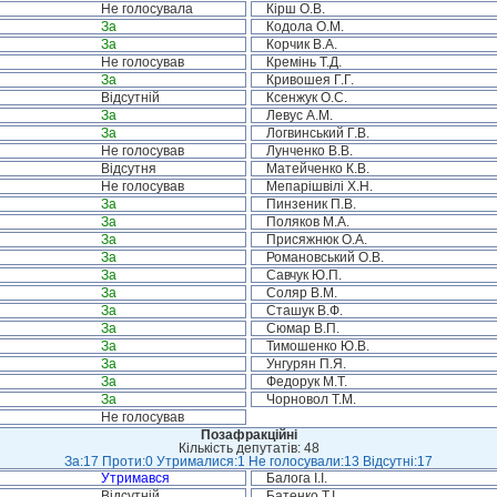
Не голосувала
Кірш О.В.
За
Кодола О.М.
За
Корчик В.А.
Не голосував
Кремінь Т.Д.
За
Кривошея Г.Г.
Відсутній
Ксенжук О.С.
За
Левус А.М.
За
Логвинський Г.В.
Не голосував
Лунченко В.В.
Відсутня
Матейченко К.В.
Не голосував
Мепарішвілі Х.Н.
За
Пинзеник П.В.
За
Поляков М.А.
За
Присяжнюк О.А.
За
Романовський О.В.
За
Савчук Ю.П.
За
Соляр В.М.
За
Сташук В.Ф.
За
Сюмар В.П.
За
Тимошенко Ю.В.
За
Унгурян П.Я.
За
Федорук М.Т.
За
Чорновол Т.М.
Не голосував
Позафракційні
Кількість депутатів: 48
За:17 Проти:0 Утрималися:1 Не голосували:13 Відсутні:17
Утримався
Балога І.І.
Відсутній
Батенко Т.І.