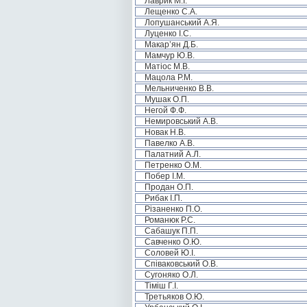
Лаврик М.І.
Лещенко С.А.
Лопушанський А.Я.
Луценко І.С.
Макар’ян Д.Б.
Мамчур Ю.В.
Матіос М.В.
Мацола Р.М.
Мельниченко В.В.
Мушак О.П.
Негой Ф.Ф.
Немировський А.В.
Новак Н.В.
Павелко А.В.
Палатний А.Л.
Петренко О.М.
Побер І.М.
Продан О.П.
Рибак І.П.
Різаненко П.О.
Романюк Р.С.
Сабашук П.П.
Савченко О.Ю.
Соловей Ю.І.
Співаковський О.В.
Сугоняко О.Л.
Тіміш Г.І.
Третьяков О.Ю.