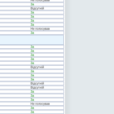
Не голосував
За
Відсутній
За
За
За
За
Не голосував
За
За
За
За
За
За
Відсутній
За
За
За
Відсутній
Відсутній
За
За
За
Не голосував
За
За