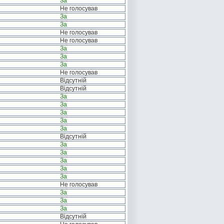
За
Не голосував
За
За
Не голосував
Не голосував
За
За
За
Не голосував
Відсутній
Відсутній
За
За
За
За
За
Відсутній
За
За
За
За
За
Не голосував
За
За
За
Відсутній