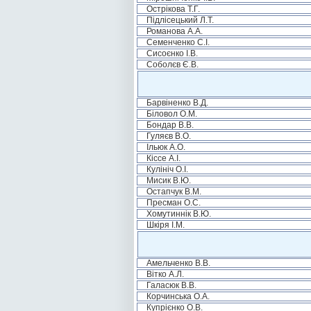
Острікова Т.Г.
Підлісецький Л.Т.
Романова А.А.
Семенченко С.І.
Сисоєнко І.В.
Соболєв Є.В.
Барвіненко В.Д.
Біловол О.М.
Бондар В.В.
Гуляєв В.О.
Ільюк А.О.
Кіссе А.І.
Кулініч О.І.
Мисик В.Ю.
Остапчук В.М.
Пресман О.С.
Хомутиннік В.Ю.
Шкіря І.М.
Амельченко В.В.
Вітко А.Л.
Галасюк В.В.
Корчинська О.А.
Купрієнко О.В.