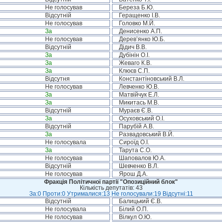
Не голосував
Береза Б.Ю.
Відсутній
Геращенко І.В.
Не голосував
Головко М.Й.
За
Денисенко А.П.
Не голосував
Дерев’янко Ю.Б.
Відсутній
Дідич В.В.
За
Дубінін О.І.
За
Жеваго К.В.
За
Клюєв С.П.
Відсутня
Константіновський В.Л.
Не голосував
Левченко Ю.В.
За
Матвійчук Е.Л.
За
Микитась М.В.
Відсутній
Мураєв Є.В.
За
Осуховський О.І.
Відсутній
Парубій А.В.
За
Развадовський В.Й.
Не голосувала
Сироїд О.І.
За
Тарута С.О.
Не голосував
Шаповалов Ю.А.
Відсутній
Шевченко В.Л.
Не голосував
Ярош Д.А.
Фракція Політичної партії "Опозиційний блок"
Кількість депутатів: 43
За:0 Проти:0 Утрималися:13 Не голосували:19 Відсутні:11
Відсутній
Балицький Є.В.
Не голосувала
Білий О.П.
Не голосував
Вілкул О.Ю.