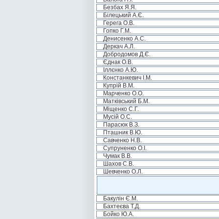
Безбах Я.Я.
Білецький А.Є.
Герега О.В.
Гопко Г.М.
Денисенко А.С.
Деркач А.Л.
Добродомов Д.Є.
Єднак О.В.
Іллєнко А.Ю.
Констанкевич І.М.
Купрій В.М.
Марченко О.О.
Матківський Б.М.
Міщенко С.Г.
Мусій О.С.
Парасюк В.З.
Пташник В.Ю.
Савченко Н.В.
Супруненко О.І.
Чумак В.В.
Шахов С.В.
Шевченко О.Л.
Бакулін Є.М.
Бахтеєва Т.Д.
Бойко Ю.А.