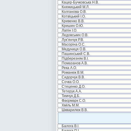
Кацер-Бучковська Н.В.
Княжицький М.Л.
Колганова О.В.
Котвіцький І.О.
Кривенко В.В.
Кришин О.Ю.
Лапін І.О.
Ледовських О.В.
Лук’янчук Р.В.
Масоріна О.С.
Медуниця О.В.
Пашинський С.В.
Підберезняк В.І.
Помазанов А.В.
Река А.О.
Романюк В.М.
Сидорчук В.В.
Сочка О.О.
Стеценко Д.О.
Тетерук А.А.
Тимчук Д.Б.
Фаєрмарк С.О.
Хміль М.М.
Шкварилюк В.В.
Балога В.І.
Балога П.І.