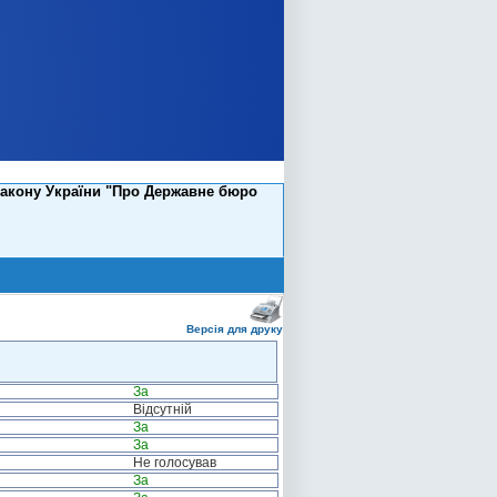
Закону України "Про Державне бюро
Версія для друку
За
Відсутній
За
За
Не голосував
За