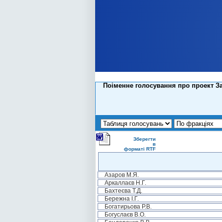
Поіменне голосування про проект Зак
Зберегти
в
форматі RTF
Азаров М.Я.
Аркаллаєв Н.Г.
Бахтеєва Т.Д.
Бережна І.Г.
Богатирьова Р.В.
Богуслаєв В.О.