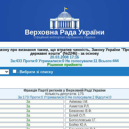
Верховна Рада України
Офіційний вебпортал парламенту України
ону про визнання таким, що втратив чинність, Закону України "Про 
державні кошти" (№2246) - за основу
20.03.2008 17:16
За:433 Проти:0 Утрималися:0 Не голосували:11 Всього:444
Рішення прийнято
- Вибрати зі списку
Фракція Партії регіонів у Верховній Раді України
Кількість депутатів: 175
За:173 Проти:0 Утрималися:0 Не голосували:2 Відсутні:0
За
Акімова І.М.
За
Ахметов Р.Л.
За
Бевзенко В.Ф.
За
Білий О.П.
За
Богословська І.Г.
За
Бойко Ю.А.