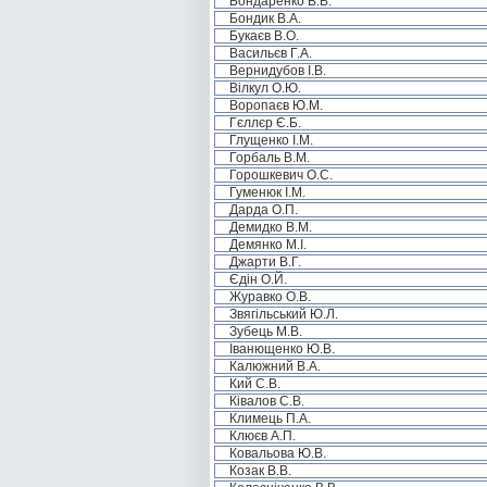
Бондаренко В.В.
Бондик В.А.
Букаєв В.О.
Васильєв Г.А.
Вернидубов І.В.
Вілкул О.Ю.
Воропаєв Ю.М.
Гєллєр Є.Б.
Глущенко І.М.
Горбаль В.М.
Горошкевич О.С.
Гуменюк І.М.
Дарда О.П.
Демидко В.М.
Демянко М.І.
Джарти В.Г.
Єдін О.Й.
Журавко О.В.
Звягільський Ю.Л.
Зубець М.В.
Іванющенко Ю.В.
Калюжний В.А.
Кий С.В.
Ківалов С.В.
Климець П.А.
Клюєв А.П.
Ковальова Ю.В.
Козак В.В.