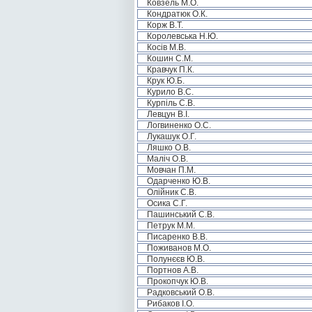
Ковзель М.О.
Кондратюк О.К.
Корж В.Т.
Королевська Н.Ю.
Косів М.В.
Кошин С.М.
Кравчук П.К.
Крук Ю.Б.
Курило В.С.
Курпіль С.В.
Левцун В.І.
Логвиненко О.С.
Лукашук О.Г.
Ляшко О.В.
Маліч О.В.
Мовчан П.М.
Одарченко Ю.В.
Олійник С.В.
Осика С.Г.
Пашинський С.В.
Петрук М.М.
Писаренко В.В.
Поживанов М.О.
Полунєєв Ю.В.
Портнов А.В.
Прокопчук Ю.В.
Радковський О.В.
Рибаков І.О.