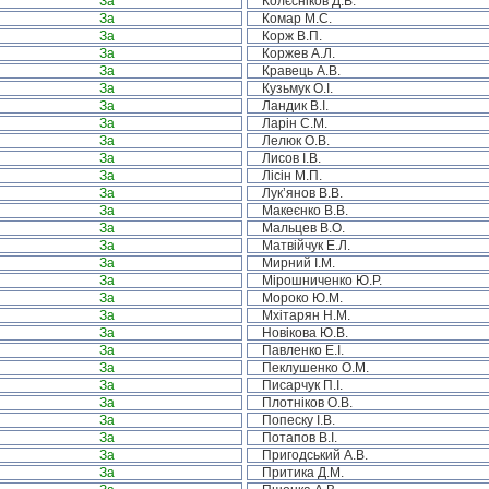
За
Колєсніков Д.В.
За
Комар М.С.
За
Корж В.П.
За
Коржев А.Л.
За
Кравець А.В.
За
Кузьмук О.І.
За
Ландик В.І.
За
Ларін С.М.
За
Лелюк О.В.
За
Лисов І.В.
За
Лісін М.П.
За
Лук’янов В.В.
За
Макеєнко В.В.
За
Мальцев В.О.
За
Матвійчук Е.Л.
За
Мирний І.М.
За
Мірошниченко Ю.Р.
За
Мороко Ю.М.
За
Мхітарян Н.М.
За
Новікова Ю.В.
За
Павленко Е.І.
За
Пеклушенко О.М.
За
Писарчук П.І.
За
Плотніков О.В.
За
Попеску І.В.
За
Потапов В.І.
За
Пригодський А.В.
За
Притика Д.М.