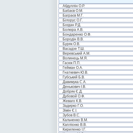
Абдуллін О.Р.
Бабаєв О.М.
Баграєв М.Г.
Білорус О.Г.
Богдан Р.Д.
Болюра А.В.
Бондаренко О.Ф.
Бородін В.В.
Буряк О.В.
Васадзе Т.Ш.
Веревський А.М.
Волинець М.Я.
Гасюк П.П.
Гейман О.А.
Гнаткевич Ю.В.
Губський Б.В.
Давимука С.А.
Денькович І.В.
Добряк Є.Д.
Дубовой О.Ф.
Жеваго К.В.
Задирко Г.О.
Зімін Є.І.
Зубов В.С.
Кальченко В.М.
Каплієнко В.В.
Кириленко І.Г.