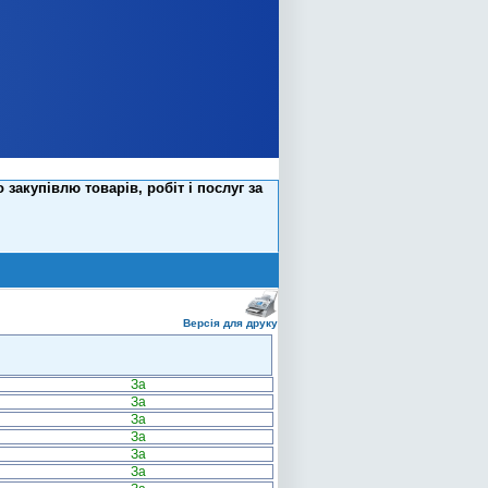
закупівлю товарів, робіт і послуг за
Версія для друку
За
За
За
За
За
За