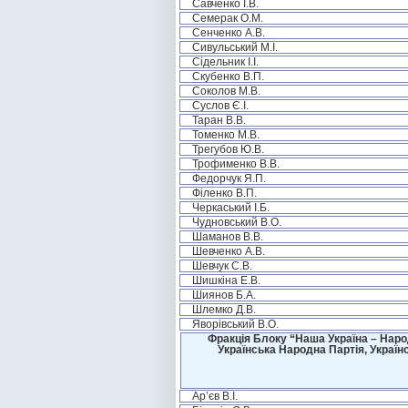
Савченко І.В.
Семерак О.М.
Сенченко А.В.
Сивульський М.І.
Сідельник І.І.
Скубенко В.П.
Соколов М.В.
Суслов Є.І.
Таран В.В.
Томенко М.В.
Трегубов Ю.В.
Трофименко В.В.
Федорчук Я.П.
Філенко В.П.
Черкаський І.Б.
Чудновський В.О.
Шаманов В.В.
Шевченко А.В.
Шевчук С.В.
Шишкіна Е.В.
Шиянов Б.А.
Шлемко Д.В.
Яворівський В.О.
Фракція Блоку “Наша Україна – Наро
Українська Народна Партія, Україн
Ар’єв В.І.