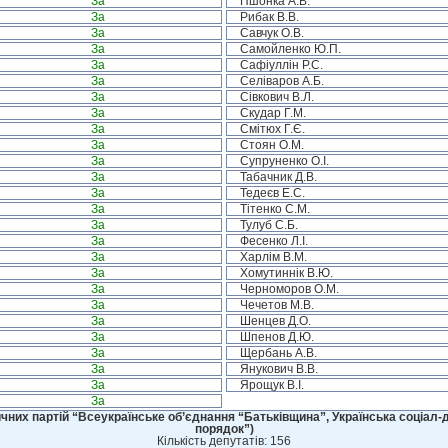
За
Пшонка А.В.
За
Рибак В.В.
За
Савчук О.В.
За
Самойленко Ю.П.
За
Сафіуллін Р.С.
За
Селіваров А.Б.
За
Сівкович В.Л.
За
Скудар Г.М.
За
Смітюх Г.Є.
За
Стоян О.М.
За
Супруненко О.І.
За
Табачник Д.В.
За
Тедеєв Е.С.
За
Тітенко С.М.
За
Тулуб С.Б.
За
Фесенко Л.І.
За
Харлім В.М.
За
Хомутиннік В.Ю.
За
Черноморов О.М.
За
Чечетов М.В.
За
Шенцев Д.О.
За
Шпенов Д.Ю.
За
Щербань А.В.
За
Янукович В.В.
За
Ярощук В.І.
За
чних партій “Всеукраїнське об’єднання “Батьківщина”, Українська соціал-д
порядок”)
Кількість депутатів: 156