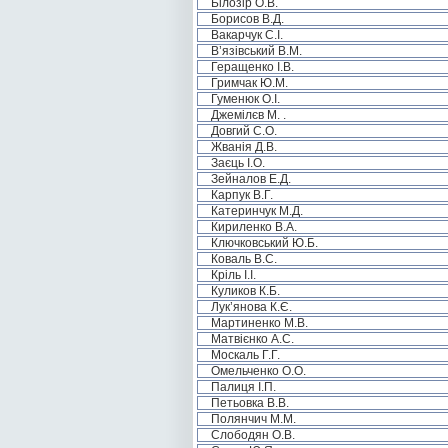
Білозір О.В.
Борисов В.Д.
Вакарчук С.І.
В’язівський В.М.
Геращенко І.В.
Гримчак Ю.М.
Гуменюк О.І.
Джемілєв М. .
Довгий С.О.
Жванія Д.В.
Заєць І.О.
Зейналов Е.Д.
Карпук В.Г.
Катеринчук М.Д.
Кириленко В.А.
Ключковський Ю.Б.
Коваль В.С.
Кріль І.І.
Куликов К.Б.
Лук’янова К.Є.
Мартиненко М.В.
Матвієнко А.С.
Москаль Г.Г.
Омельченко О.О.
Палиця І.П.
Петьовка В.В.
Полянчич М.М.
Слободян О.В.