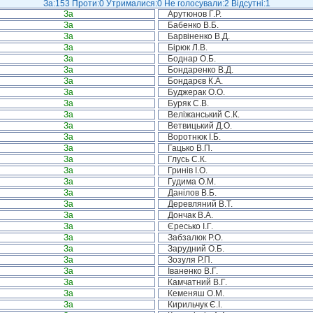
За:153 Проти:0 Утрималися:0 Не голосували:2 Відсутні:1
За
Арутюнов Г.Р.
За
Бабенко В.Б.
За
Барвіненко В.Д.
За
Бірюк Л.В.
За
Боднар О.Б.
За
Бондаренко В.Д.
За
Бондарєв К.А.
За
Буджерак О.О.
За
Буряк С.В.
За
Веліжанський С.К.
За
Ветвицький Д.О.
За
Воротнюк І.Б.
За
Гацько В.П.
За
Глусь С.К.
За
Гринів І.О.
За
Гудима О.М.
За
Данілов В.Б.
За
Деревляний В.Т.
За
Дончак В.А.
За
Єресько І.Г.
За
Забзалюк Р.О.
За
Зарудний О.Б.
За
Зозуля Р.П.
За
Іваненко В.Г.
За
Камчатний В.Г.
За
Кеменяш О.М.
За
Кирильчук Є.І.