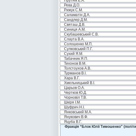
Прутнік Е.А.
Рева Д.О.
Рижук С.М.
Саламатін Д.А.
Сандлер Д.М.
Святаш Д.В.
Синиця А.М.
Скубашевський С.В.
Слаута В.А.
Солошенко М.П.
Сулковський П.Г.
Сухий Я.М.
Табачник Я.П.
Тихонов В.М.
Толстоухов А.В.
Турманов В.І.
Хара В.Г.
Хмельницький В.І.
Царьов О.А.
Чертков Ю.Д.
Чорновіл Т.В.
Шкіря І.М.
Шуфрич Н.І.
Янковський М.А.
Янукович В.Ф.
Яцуба В.Г.
Фракція “Блок Юлії Тимошенко" (політи