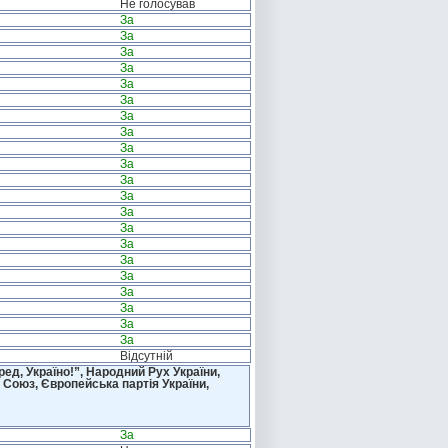
Не голосував
За
За
За
За
За
За
За
За
За
За
За
За
За
За
За
За
За
За
За
За
За
Відсутній
д, Україно!”, Народний Рух України,
 Союз, Європейська партія України,
За