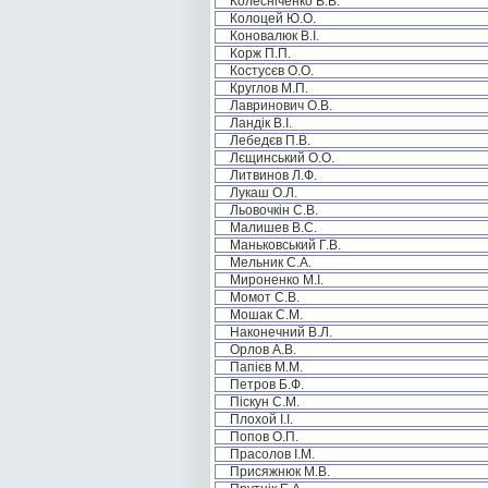
Колесніченко В.В.
Колоцей Ю.О.
Коновалюк В.І.
Корж П.П.
Костусєв О.О.
Круглов М.П.
Лавринович О.В.
Ландік В.І.
Лебедєв П.В.
Лєщинський О.О.
Литвинов Л.Ф.
Лукаш О.Л.
Льовочкін С.В.
Малишев В.С.
Маньковський Г.В.
Мельник С.А.
Мироненко М.І.
Момот С.В.
Мошак С.М.
Наконечний В.Л.
Орлов А.В.
Папієв М.М.
Петров Б.Ф.
Піскун С.М.
Плохой І.І.
Попов О.П.
Прасолов І.М.
Присяжнюк М.В.