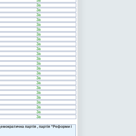
За
За
За
За
За
За
За
За
За
За
За
За
За
За
За
За
За
За
За
За
За
За
За
За
За
емократична партія , партія “Реформи і