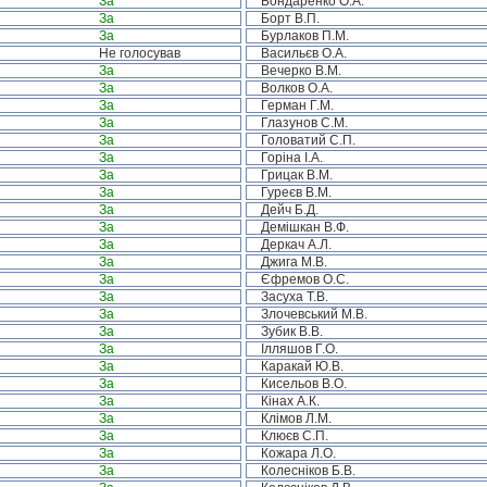
За
Бондаренко О.А.
За
Борт В.П.
За
Бурлаков П.М.
Не голосував
Васильєв О.А.
За
Вечерко В.М.
За
Волков О.А.
За
Герман Г.М.
За
Глазунов С.М.
За
Головатий С.П.
За
Горіна І.А.
За
Грицак В.М.
За
Гуреєв В.М.
За
Дейч Б.Д.
За
Демішкан В.Ф.
За
Деркач А.Л.
За
Джига М.В.
За
Єфремов О.С.
За
Засуха Т.В.
За
Злочевський М.В.
За
Зубик В.В.
За
Ілляшов Г.О.
За
Каракай Ю.В.
За
Кисельов В.О.
За
Кінах А.К.
За
Клімов Л.М.
За
Клюєв С.П.
За
Кожара Л.О.
За
Колесніков Б.В.