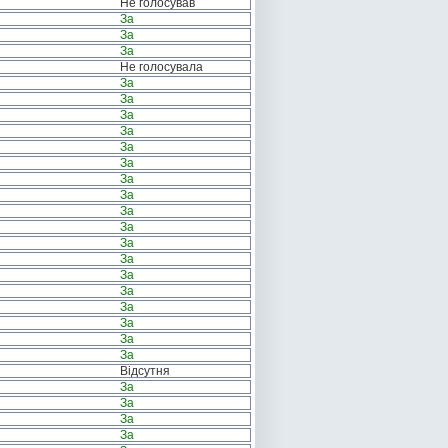
Не голосував
За
За
За
Не голосувала
За
За
За
За
За
За
За
За
За
За
За
За
За
За
За
За
За
За
Відсутня
За
За
За
За