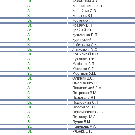
За
Кожем’якін А.А.
За
Константинов Є.С.
За
Корнійчук Є.В.
За
Коротюк В.І.
За
Костенко П.І.
За
Кравчук В.П.
За
Крайній В.Г.
За
Кузьменко П.П.
За
Куровський І.І.
За
Лабунська А.В.
За
Лівінський М.О.
За
Лозінський В.О.
За
Лук’янчук Р.В.
За
Макієнко В.П.
За
Міщенко С.Г.
За
Мостіпан У.М.
За
Олійник В.С.
За
Омельченко Г.О.
За
Павловський А.М.
За
Петренко В.М.
За
Пєрєдєрій В.Г.
За
Подгорний С.П.
За
Полохало В.І.
За
Пономаренко О.В.
За
Потапчук М.Л.
За
Пудов Б.М.
За
Радовець А.А.
За
Рябека О.Г.