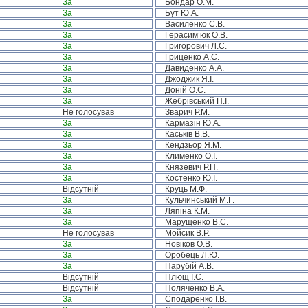
За
Бондар О.М.
За
Бут Ю.А.
За
Василенко С.В.
За
Герасим’юк О.В.
За
Григорович Л.С.
За
Гриценко А.С.
За
Давиденко А.А.
За
Джоджик Я.І.
За
Доній О.С.
За
Жебрівський П.І.
Не голосував
Зварич Р.М.
За
Кармазін Ю.А.
За
Каськів В.В.
За
Кендзьор Я.М.
За
Клименко О.І.
За
Князевич Р.П.
За
Костенко Ю.І.
Відсутній
Круць М.Ф.
За
Кульчинський М.Г.
За
Ляпіна К.М.
За
Марущенко В.С.
Не голосував
Мойсик В.Р.
За
Новіков О.В.
За
Оробець Л.Ю.
За
Парубій А.В.
Відсутній
Плющ І.С.
Відсутній
Поляченко В.А.
За
Сподаренко І.В.