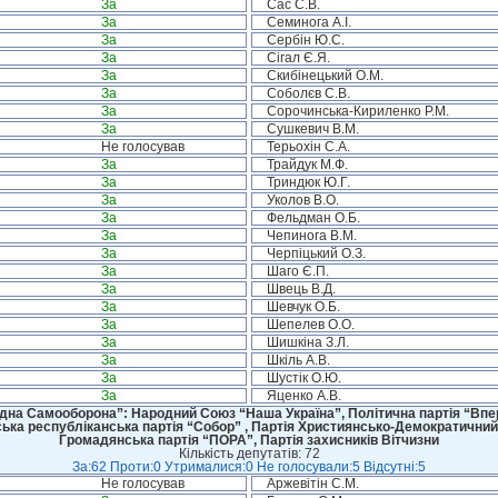
За
Сас С.В.
За
Семинога А.І.
За
Сербін Ю.С.
За
Сігал Є.Я.
За
Скибінецький О.М.
За
Соболєв С.В.
За
Сорочинська-Кириленко Р.М.
За
Сушкевич В.М.
Не голосував
Терьохін С.А.
За
Трайдук М.Ф.
За
Триндюк Ю.Г.
За
Уколов В.О.
За
Фельдман О.Б.
За
Чепинога В.М.
За
Черпіцький О.З.
За
Шаго Є.П.
За
Швець В.Д.
За
Шевчук О.Б.
За
Шепелев О.О.
За
Шишкіна З.Л.
За
Шкіль А.В.
За
Шустік О.Ю.
За
Яценко А.В.
дна Самооборона”: Народний Союз “Наша Україна”, Політична партія “Впере
ська республіканська партія “Собор” , Партія Християнсько-Демократичний
Громадянська партія “ПОРА”, Партія захисників Вітчизни
Кількість депутатів: 72
За:62 Проти:0 Утрималися:0 Не голосували:5 Відсутні:5
Не голосував
Аржевітін С.М.