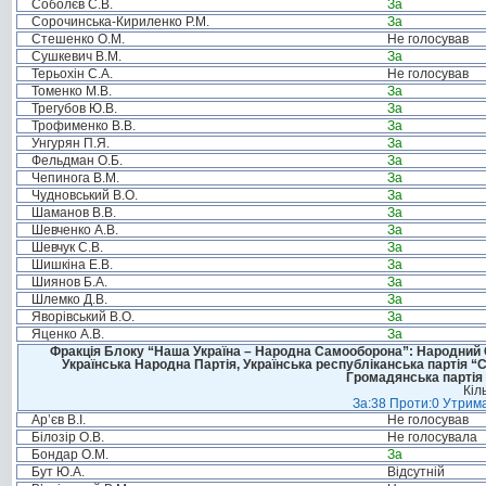
Соболєв С.В.
За
Сорочинська-Кириленко Р.М.
За
Стешенко О.М.
Не голосував
Сушкевич В.М.
За
Терьохін С.А.
Не голосував
Томенко М.В.
За
Трегубов Ю.В.
За
Трофименко В.В.
За
Унгурян П.Я.
За
Фельдман О.Б.
За
Чепинога В.М.
За
Чудновський В.О.
За
Шаманов В.В.
За
Шевченко А.В.
За
Шевчук С.В.
За
Шишкіна Е.В.
За
Шиянов Б.А.
За
Шлемко Д.В.
За
Яворівський В.О.
За
Яценко А.В.
За
Фракція Блоку “Наша Україна – Народна Самооборона”: Народний Со
Українська Народна Партія, Українська республіканська партія “
Громадянська партія 
Кіл
За:38 Проти:0 Утрима
Ар’єв В.І.
Не голосував
Білозір О.В.
Не голосувала
Бондар О.М.
За
Бут Ю.А.
Відсутній