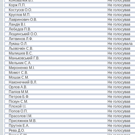
Коновалюк В.І.
Не голосував
Корж П.П.
Не голосував
Костусєв О.О.
Не голосував
Круглов М.П.
Не голосував
Лавринович О.В.
Не голосував
Ландік В.І.
Не голосував
Лебедєв П.В.
Не голосував
Лєщинський О.О.
Не голосував
Литвинов Л.Ф.
Не голосував
Лукаш О.Л.
Не голосувала
Льовочкін С.В.
Не голосував
Малишев В.С.
Не голосував
Маньковський Г.В.
Не голосував
Мельник С.А.
Не голосував
Мироненко М.І.
Не голосував
Момот С.В.
Не голосував
Мошак С.М.
Не голосував
Наконечний В.Л.
Не голосував
Орлов А.В.
Не голосував
Папієв М.М.
Не голосував
Петров Б.Ф.
Не голосував
Піскун С.М.
Не голосував
Плохой І.І.
Не голосував
Попов О.П.
Не голосував
Прасолов І.М.
Не голосував
Присяжнюк М.В.
Не голосував
Прутнік Е.А.
Не голосував
Рева Д.О.
Не голосував