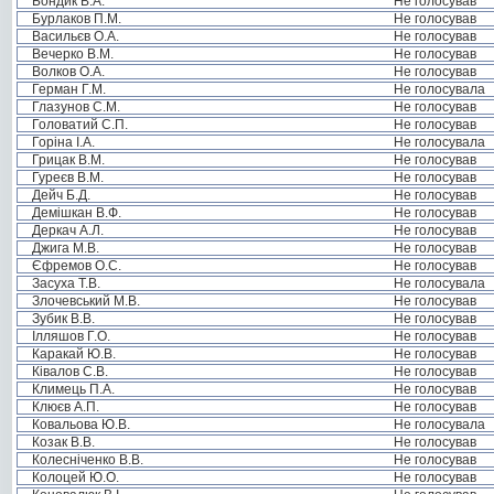
Бондик В.А.
Не голосував
Бурлаков П.М.
Не голосував
Васильєв О.А.
Не голосував
Вечерко В.М.
Не голосував
Волков О.А.
Не голосував
Герман Г.М.
Не голосувала
Глазунов С.М.
Не голосував
Головатий С.П.
Не голосував
Горіна І.А.
Не голосувала
Грицак В.М.
Не голосував
Гуреєв В.М.
Не голосував
Дейч Б.Д.
Не голосував
Демішкан В.Ф.
Не голосував
Деркач А.Л.
Не голосував
Джига М.В.
Не голосував
Єфремов О.С.
Не голосував
Засуха Т.В.
Не голосувала
Злочевський М.В.
Не голосував
Зубик В.В.
Не голосував
Ілляшов Г.О.
Не голосував
Каракай Ю.В.
Не голосував
Ківалов С.В.
Не голосував
Климець П.А.
Не голосував
Клюєв А.П.
Не голосував
Ковальова Ю.В.
Не голосувала
Козак В.В.
Не голосував
Колесніченко В.В.
Не голосував
Колоцей Ю.О.
Не голосував