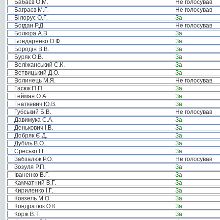
Бабаєв О.М.
Не голосував
Баграєв М.Г.
Не голосував
Білорус О.Г.
За
Богдан Р.Д.
Не голосував
Болюра А.В.
За
Бондаренко О.Ф.
За
Бородін В.В.
За
Буряк О.В.
За
Веліжанський С.К.
За
Ветвицький Д.О.
За
Волинець М.Я.
Не голосував
Гасюк П.П.
За
Гейман О.А.
За
Гнаткевич Ю.В.
За
Губський Б.В.
Не голосував
Давимука С.А.
За
Денькович І.В.
За
Добряк Є.Д.
За
Дубіль В.О.
За
Єресько І.Г.
За
Забзалюк Р.О.
Не голосував
Зозуля Р.П.
За
Іваненко В.Г.
За
Камчатний В.Г.
За
Кириленко І.Г.
За
Ковзель М.О.
За
Кондратюк О.К.
За
Корж В.Т.
За