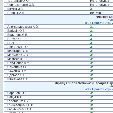
Третьяков О.Ю.
Не голосував
Чорноволенко О.В.
Не голосував
Шкутяк З.В.
За
Яценюк А.П.
Відсутній
Фракція Ком
Кіл
За:27 Проти:0 Утрим
Александровська А.О.
За
Бабурін О.В.
За
Волинець Є.В.
За
Голуб О.В.
За
Грач Л.І.
За
Дем’янчук В.О.
За
Кілінкаров С.П.
За
Мармазов Є.В.
За
Матвєєв В.Г.
За
Найдьонов А.М.
За
Самойлик К.С.
За
Ткаченко О.М.
За
Царьков Є.І.
За
Шмельова С.О.
За
Фракція “Блок Литвина” (Народна Парті
Кіл
За:19 Проти:0 Утрим
Баранов В.О.
За
Ващук К.Т.
За
Головченко І.Б.
За
Гриневецький С.Р.
За
Зарубінський О.О.
За