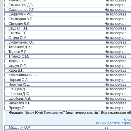
Рижук С.М.
Не голосував
Саламатін Д.А.
Не голосував
Самофалов Г.Г.
Не голосував
Сафіуллін Р.С.
Не голосував
Селіваров А.Б.
Не голосував
Сівкович В.Л.
Не голосував
Скудар Г.М.
Не голосував
Смітюх Г.Є.
Не голосував
Стоян О.М.
Не голосував
Супруненко О.І.
Не голосував
Табачник Д.В.
Не голосував
Тедеєв Е.С.
Не голосував
Тітенко С.М.
Не голосував
Тулуб С.Б.
Не голосував
Федун О.Л.
Не голосував
Хара В.Г.
Не голосував
Хмельницький В.І.
Не голосував
Царьов О.А.
Не голосував
Чертков Ю.Д.
Не голосував
Шенцев Д.О.
Не голосував
Шпенов Д.Ю.
Не голосував
Щербань А.В.
Не голосував
Янукович В.В.
Не голосував
Ярощук В.І.
Не голосував
Фракція “Блок Юлії Тимошенко" (політичних партій “Всеукраїнське об
Кіль
За:125 Проти:0 Утрим
Абдуллін О.Р.
За