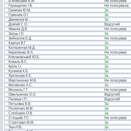
В’язівський В.М.
Не голосував
Геращенко І.В.
Не голосувала
Гримчак Ю.М.
За
Гуменюк О.І.
За
Джемілєв М. .
За
Довгий С.О.
Відсутній
Жванія Д.В.
Не голосував
Заєць І.О.
За
Зейналов Е.Д.
Не голосував
Карпук В.Г.
За
Катеринчук М.Д.
За
Кириленко В.А.
Не голосував
Ключковський Ю.Б.
За
Коваль В.С.
За
Кріль І.І.
За
Куликов К.Б.
За
Лук’янова К.Є.
За
Мартиненко М.В.
Не голосував
Матвієнко А.С.
За
Москаль Г.Г.
Не голосував
Омельченко О.О.
Відсутній
Палиця І.П.
Відсутній
Петьовка В.В.
За
Полянчич М.М.
За
Слободян О.В.
За
Стецьків Т.С.
Не голосував
Стретович В.М.
За
Ткач Р.В.
За