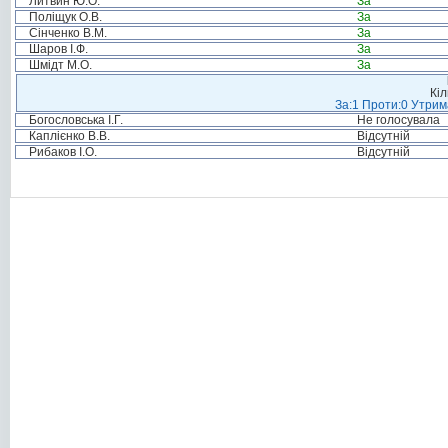
Литвин Ю.О.
За
Поліщук О.В.
За
Сінченко В.М.
За
Шаров І.Ф.
За
Шмідт М.О.
За
Кіл
За:1 Проти:0 Утрим
Богословська І.Г.
Не голосувала
Каплієнко В.В.
Відсутній
Рибаков І.О.
Відсутній