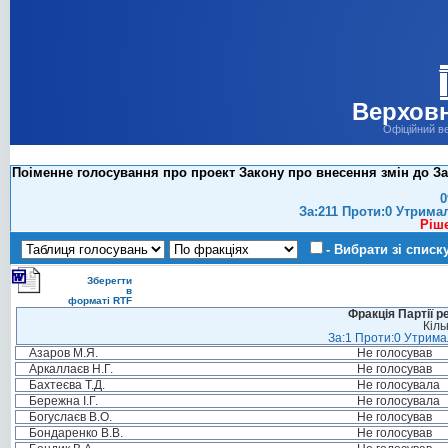
Верховн
Офіційний в
Поіменне голосування про проект Закону про внесення змін до За
0
За:211 Проти:0 Утрима
Ріш
- Вибрати зі списк
Зберегти
в
форматі RTF
Фракція Партії р
Кіль
За:1 Проти:0 Утримал
Азаров М.Я.
Не голосував
Аркаллаєв Н.Г.
Не голосував
Бахтеєва Т.Д.
Не голосувала
Бережна І.Г.
Не голосувала
Богуслаєв В.О.
Не голосував
Бондаренко В.В.
Не голосував