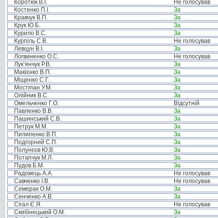
Коротюк В.І.
Не голосував
Костенко П.І.
За
Кравчук В.П.
За
Крук Ю.Б.
За
Курило В.С.
За
Курпіль С.В.
Не голосував
Левцун В.І.
За
Логвиненко О.С.
Не голосував
Лук’янчук Р.В.
За
Макієнко В.П.
За
Міщенко С.Г.
За
Мостіпан У.М.
За
Олійник В.С.
За
Омельченко Г.О.
Відсутній
Павленко В.В.
За
Пашинський С.В.
За
Петрук М.М.
За
Пилипенко В.П.
За
Подгорний С.П.
За
Полунєєв Ю.В.
За
Потапчук М.Л.
За
Пудов Б.М.
За
Радовець А.А.
Не голосував
Савченко І.В.
Не голосував
Семерак О.М.
За
Сенченко А.В.
За
Сігал Є.Я.
Не голосував
Скибінецький О.М.
За