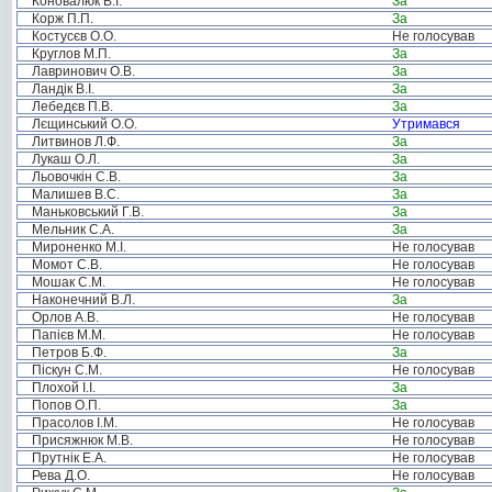
Коновалюк В.І.
За
Корж П.П.
За
Костусєв О.О.
Не голосував
Круглов М.П.
За
Лавринович О.В.
За
Ландік В.І.
За
Лебедєв П.В.
За
Лєщинський О.О.
Утримався
Литвинов Л.Ф.
За
Лукаш О.Л.
За
Льовочкін С.В.
За
Малишев В.С.
За
Маньковський Г.В.
За
Мельник С.А.
За
Мироненко М.І.
Не голосував
Момот С.В.
Не голосував
Мошак С.М.
Не голосував
Наконечний В.Л.
За
Орлов А.В.
Не голосував
Папієв М.М.
Не голосував
Петров Б.Ф.
За
Піскун С.М.
Не голосував
Плохой І.І.
За
Попов О.П.
За
Прасолов І.М.
Не голосував
Присяжнюк М.В.
Не голосував
Прутнік Е.А.
Не голосував
Рева Д.О.
Не голосував