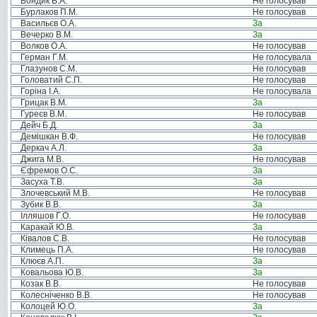
Бондик В.А.
Не голосував
Бурлаков П.М.
Не голосував
Васильєв О.А.
За
Вечерко В.М.
За
Волков О.А.
Не голосував
Герман Г.М.
Не голосувала
Глазунов С.М.
Не голосував
Головатий С.П.
Не голосував
Горіна І.А.
Не голосувала
Грицак В.М.
За
Гуреєв В.М.
Не голосував
Дейч Б.Д.
За
Демішкан В.Ф.
Не голосував
Деркач А.Л.
За
Джига М.В.
Не голосував
Єфремов О.С.
За
Засуха Т.В.
За
Злочевський М.В.
Не голосував
Зубик В.В.
За
Ілляшов Г.О.
Не голосував
Каракай Ю.В.
За
Ківалов С.В.
Не голосував
Климець П.А.
Не голосував
Клюєв А.П.
За
Ковальова Ю.В.
За
Козак В.В.
Не голосував
Колесніченко В.В.
Не голосував
Колоцей Ю.О.
За