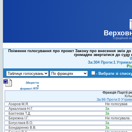
Верховн
Офіційний в
Поіменне голосування про проект Закону про внесення змін до 
громадян звертатися до суду в
0
За:304 Проти:1 Утрима
Рі
- Вибрати зі списк
Зберегти
в
форматі RTF
Фракція Партії р
Кіль
За:86 Проти:0 Утрима
Азаров М.Я.
Не голосував
Аркаллаєв Н.Г.
За
Бахтеєва Т.Д.
За
Бережна І.Г.
Не голосувала
Богуслаєв В.О.
За
Бондаренко В.В.
За