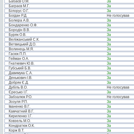
Бабаєв О.М.
За
Баграєв М.Г.
За
Білорус О.Г.
За
Богдан Р.Д.
Не голосував
Болюра А.В.
За
Бондаренко О.Ф.
За
Бородін В.В.
За
Буряк О.В.
За
Веліжанський С.К.
За
Ветвицький Д.О.
За
Волинець М.Я.
За
Гасюк П.П.
За
Гейман О.А.
За
Гнаткевич Ю.В.
За
Губський Б.В.
За
Давимука С.А.
За
Денькович І.В.
За
Добряк Є.Д.
За
Дубіль В.О.
Не голосував
Єресько І.Г.
За
Забзалюк Р.О.
Не голосував
Зозуля Р.П.
За
Іваненко В.Г.
За
Камчатний В.Г.
За
Кириленко І.Г.
За
Ковзель М.О.
За
Кондратюк О.К.
За
Корж В.Т.
За