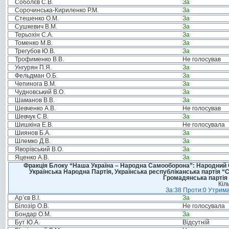
Соболєв С.В.
За
Сорочинська-Кириленко Р.М.
За
Стешенко О.М.
За
Сушкевич В.М.
За
Терьохін С.А.
За
Томенко М.В.
За
Трегубов Ю.В.
За
Трофименко В.В.
Не голосував
Унгурян П.Я.
За
Фельдман О.Б.
За
Чепинога В.М.
За
Чудновський В.О.
За
Шаманов В.В.
За
Шевченко А.В.
Не голосував
Шевчук С.В.
За
Шишкіна Е.В.
Не голосувала
Шиянов Б.А.
За
Шлемко Д.В.
За
Яворівський В.О.
За
Яценко А.В.
За
Фракція Блоку “Наша Україна – Народна Самооборона”: Народний Со
Українська Народна Партія, Українська республіканська партія “
Громадянська партія 
Кіл
За:38 Проти:0 Утрима
Ар’єв В.І.
За
Білозір О.В.
Не голосувала
Бондар О.М.
За
Бут Ю.А.
Відсутній