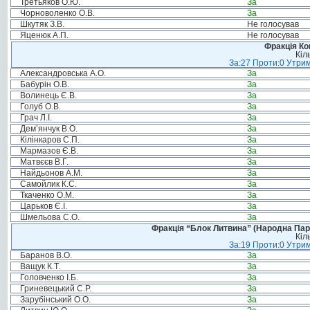
Третьяков О.Ю.
За
Чорноволенко О.В.
За
Шкутяк З.В.
Не голосував
Яценюк А.П.
Не голосував
Фракція Ком
Кіл
За:27 Проти:0 Утрим
Александровська А.О.
За
Бабурін О.В.
За
Волинець Є.В.
За
Голуб О.В.
За
Грач Л.І.
За
Дем’янчук В.О.
За
Кілінкаров С.П.
За
Мармазов Є.В.
За
Матвєєв В.Г.
За
Найдьонов А.М.
За
Самойлик К.С.
За
Ткаченко О.М.
За
Царьков Є.І.
За
Шмельова С.О.
За
Фракція “Блок Литвина” (Народна Парті
Кіл
За:19 Проти:0 Утрим
Баранов В.О.
За
Ващук К.Т.
За
Головченко І.Б.
За
Гриневецький С.Р.
За
Зарубінський О.О.
За