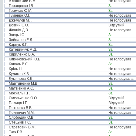
В’язівський В.М.
Не голосував
Геращенко І.В.
За
Гримчак Ю.М.
За
Гуменюк О.І.
Не голосував
Джемілєв М. .
Не голосував
Довгий С.О.
Відсутній
Жванія Д.В.
Не голосував
Заєць І.О.
За
Зейналов Е.Д.
За
Карпук В.Г.
За
Катеринчук М.Д.
За
Кириленко В.А.
За
Ключковський Ю.Б.
Не голосував
Коваль В.С.
За
Кріль І.І.
Не голосував
Куликов К.Б.
Не голосував
Лук’янова К.Є.
Не голосувала
Мартиненко М.В.
За
Матвієнко А.С.
За
Москаль Г.Г.
За
Омельченко О.О.
Відсутній
Палиця І.П.
Відсутній
Петьовка В.В.
Не голосував
Полянчич М.М.
Не голосував
Слободян О.В.
За
Стецьків Т.С.
За
Стретович В.М.
Не голосував
Ткач Р.В.
За