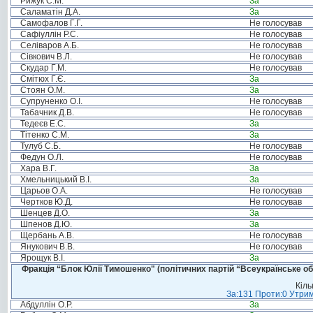
Рижук С.М.
За
Саламатін Д.А.
За
Самофалов Г.Г.
Не голосував
Сафіуллін Р.С.
Не голосував
Селіваров А.Б.
Не голосував
Сівкович В.Л.
Не голосував
Скудар Г.М.
Не голосував
Смітюх Г.Є.
За
Стоян О.М.
За
Супруненко О.І.
Не голосував
Табачник Д.В.
Не голосував
Тедеєв Е.С.
За
Тітенко С.М.
За
Тулуб С.Б.
Не голосував
Федун О.Л.
Не голосував
Хара В.Г.
За
Хмельницький В.І.
За
Царьов О.А.
Не голосував
Чертков Ю.Д.
Не голосував
Шенцев Д.О.
За
Шпенов Д.Ю.
За
Щербань А.В.
Не голосував
Янукович В.В.
Не голосував
Ярощук В.І.
За
Фракція “Блок Юлії Тимошенко" (політичних партій “Всеукраїнське об
Кіль
За:131 Проти:0 Утрим
Абдуллін О.Р.
За