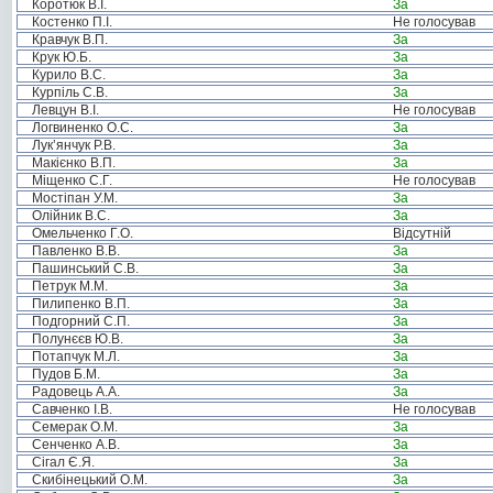
Коротюк В.І.
За
Костенко П.І.
Не голосував
Кравчук В.П.
За
Крук Ю.Б.
За
Курило В.С.
За
Курпіль С.В.
За
Левцун В.І.
Не голосував
Логвиненко О.С.
За
Лук’янчук Р.В.
За
Макієнко В.П.
За
Міщенко С.Г.
Не голосував
Мостіпан У.М.
За
Олійник В.С.
За
Омельченко Г.О.
Відсутній
Павленко В.В.
За
Пашинський С.В.
За
Петрук М.М.
За
Пилипенко В.П.
За
Подгорний С.П.
За
Полунєєв Ю.В.
За
Потапчук М.Л.
За
Пудов Б.М.
За
Радовець А.А.
За
Савченко І.В.
Не голосував
Семерак О.М.
За
Сенченко А.В.
За
Сігал Є.Я.
За
Скибінецький О.М.
За