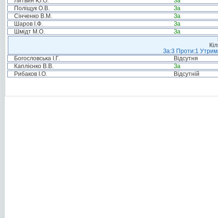
Литвин Ю.О.
За
Поліщук О.В.
За
Сінченко В.М.
За
Шаров І.Ф.
За
Шмідт М.О.
За
Кіл
За:3 Проти:1 Утрим
Богословська І.Г.
Відсутня
Каплієнко В.В.
За
Рибаков І.О.
Відсутній