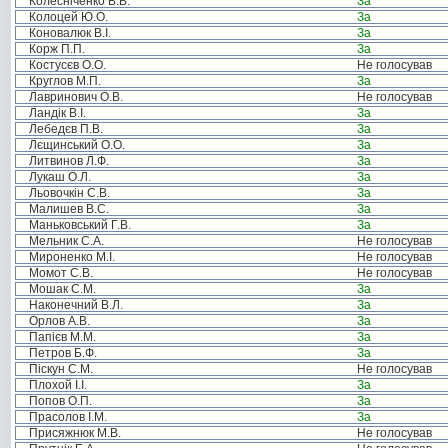
Колесніченко В.В.
За
Колоцей Ю.О.
За
Коновалюк В.І.
За
Корж П.П.
За
Костусєв О.О.
Не голосував
Круглов М.П.
За
Лавринович О.В.
Не голосував
Ландік В.І.
За
Лебедєв П.В.
За
Лєщинський О.О.
За
Литвинов Л.Ф.
За
Лукаш О.Л.
За
Льовочкін С.В.
За
Малишев В.С.
За
Маньковський Г.В.
За
Мельник С.А.
Не голосував
Мироненко М.І.
Не голосував
Момот С.В.
Не голосував
Мошак С.М.
За
Наконечний В.Л.
За
Орлов А.В.
За
Папієв М.М.
За
Петров Б.Ф.
За
Піскун С.М.
Не голосував
Плохой І.І.
За
Попов О.П.
За
Прасолов І.М.
За
Присяжнюк М.В.
Не голосував