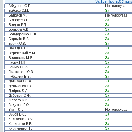
За:139 Проти:0 Утрим
Абдуллін О.Р.
Не голосував
Бабаєв О.М.
За
Баграєв М.Г.
Не голосував
Білорус О.Г.
За
Богдан Р.Д.
За
Болюра А.В.
За
Бондаренко О.Ф.
За
Бородін В.В.
За
Буряк О.В.
За
Васадзе Т.Ш.
За
Веревський А.М.
За
Волинець М.Я.
За
Гасюк П.П.
За
Гейман О.А.
За
Гнаткевич Ю.В.
За
Губський Б.В.
За
Давимука С.А.
За
Денькович І.В.
За
Добряк Є.Д.
За
Дубовой О.Ф.
За
Жеваго К.В.
За
Задирко Г.О.
За
Зімін Є.І.
Не голосував
Зубов В.С.
За
Кальченко В.М.
За
Каплієнко В.В.
За
Кириленко І.Г.
За