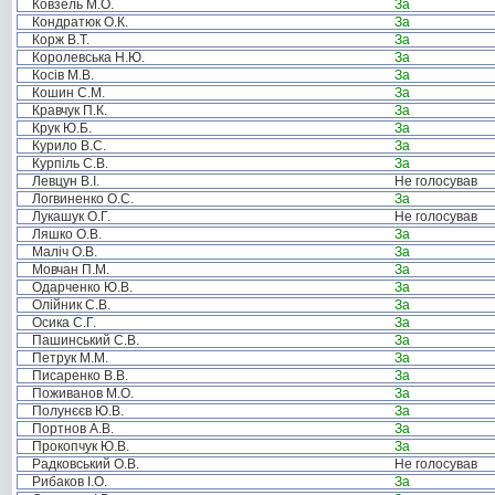
Ковзель М.О.
За
Кондратюк О.К.
За
Корж В.Т.
За
Королевська Н.Ю.
За
Косів М.В.
За
Кошин С.М.
За
Кравчук П.К.
За
Крук Ю.Б.
За
Курило В.С.
За
Курпіль С.В.
За
Левцун В.І.
Не голосував
Логвиненко О.С.
За
Лукашук О.Г.
Не голосував
Ляшко О.В.
За
Маліч О.В.
За
Мовчан П.М.
За
Одарченко Ю.В.
За
Олійник С.В.
За
Осика С.Г.
За
Пашинський С.В.
За
Петрук М.М.
За
Писаренко В.В.
За
Поживанов М.О.
За
Полунєєв Ю.В.
За
Портнов А.В.
За
Прокопчук Ю.В.
За
Радковський О.В.
Не голосував
Рибаков І.О.
За