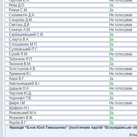
Прутнік Е.А.
Не голосував
Рева Д.О.
За
Рижук С.М.
За
Саламатін Д.А.
Не голосував
Сандлер Д.М.
Не голосував
Святаш Д.В.
Не голосував
Синиця А.М.
Не голосував
Скубашевський С.В.
За
Слаута В.А.
За
Солошенко М.П.
За
Сулковський П.Г.
За
Сухий Я.М.
Не голосував
Табачник Я.П.
За
Тихонов В.М.
За
Толстоухов А.В.
Не голосував
Турманов В.І.
Не голосував
Хара В.Г.
За
Хмельницький В.І.
За
Царьов О.А.
Не голосував
Чертков Ю.Д.
За
Чорновіл Т.В.
За
Шкіря І.М.
Не голосував
Шуфрич Н.І.
За
Янковський М.А.
За
Янукович В.Ф.
За
Яцуба В.Г.
За
Фракція “Блок Юлії Тимошенко" (політичних партій “Всеукраїнське об
Кіль