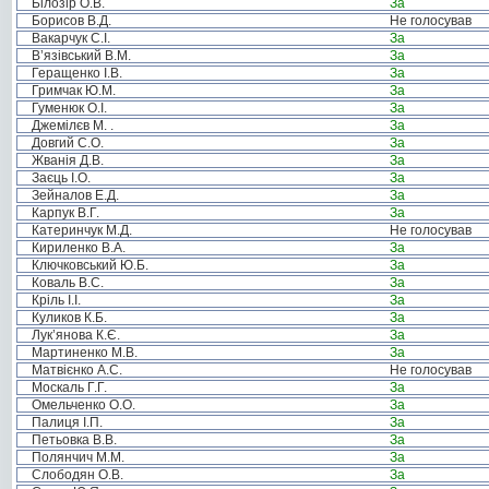
Білозір О.В.
За
Борисов В.Д.
Не голосував
Вакарчук С.І.
За
В’язівський В.М.
За
Геращенко І.В.
За
Гримчак Ю.М.
За
Гуменюк О.І.
За
Джемілєв М. .
За
Довгий С.О.
За
Жванія Д.В.
За
Заєць І.О.
За
Зейналов Е.Д.
За
Карпук В.Г.
За
Катеринчук М.Д.
Не голосував
Кириленко В.А.
За
Ключковський Ю.Б.
За
Коваль В.С.
За
Кріль І.І.
За
Куликов К.Б.
За
Лук’янова К.Є.
За
Мартиненко М.В.
За
Матвієнко А.С.
Не голосував
Москаль Г.Г.
За
Омельченко О.О.
За
Палиця І.П.
За
Петьовка В.В.
За
Полянчич М.М.
За
Слободян О.В.
За