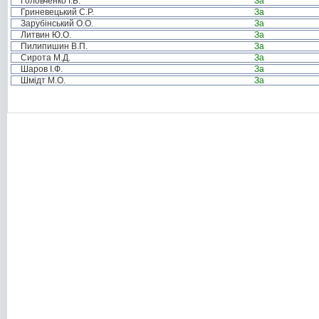
Головченко І.Б.
За
Гриневецький С.Р.
За
Зарубінський О.О.
За
Литвин Ю.О.
За
Пилипишин В.П.
За
Сирота М.Д.
За
Шаров І.Ф.
За
Шмідт М.О.
За