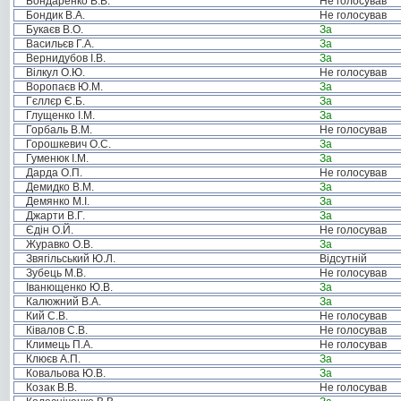
Бондаренко В.В.
Не голосував
Бондик В.А.
Не голосував
Букаєв В.О.
За
Васильєв Г.А.
За
Вернидубов І.В.
За
Вілкул О.Ю.
Не голосував
Воропаєв Ю.М.
За
Гєллєр Є.Б.
За
Глущенко І.М.
За
Горбаль В.М.
Не голосував
Горошкевич О.С.
За
Гуменюк І.М.
За
Дарда О.П.
Не голосував
Демидко В.М.
За
Демянко М.І.
За
Джарти В.Г.
За
Єдін О.Й.
Не голосував
Журавко О.В.
За
Звягільський Ю.Л.
Відсутній
Зубець М.В.
Не голосував
Іванющенко Ю.В.
За
Калюжний В.А.
За
Кий С.В.
Не голосував
Ківалов С.В.
Не голосував
Климець П.А.
Не голосував
Клюєв А.П.
За
Ковальова Ю.В.
За
Козак В.В.
Не голосував