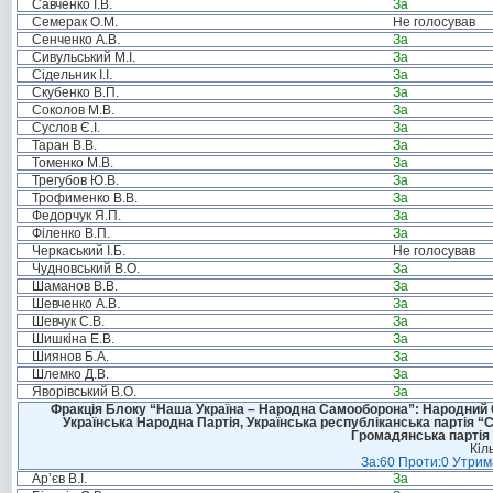
Савченко І.В.
За
Семерак О.М.
Не голосував
Сенченко А.В.
За
Сивульський М.І.
За
Сідельник І.І.
За
Скубенко В.П.
За
Соколов М.В.
За
Суслов Є.І.
За
Таран В.В.
За
Томенко М.В.
За
Трегубов Ю.В.
За
Трофименко В.В.
За
Федорчук Я.П.
За
Філенко В.П.
За
Черкаський І.Б.
Не голосував
Чудновський В.О.
За
Шаманов В.В.
За
Шевченко А.В.
За
Шевчук С.В.
За
Шишкіна Е.В.
За
Шиянов Б.А.
За
Шлемко Д.В.
За
Яворівський В.О.
За
Фракція Блоку “Наша Україна – Народна Самооборона”: Народний Со
Українська Народна Партія, Українська республіканська партія “
Громадянська партія 
Кіл
За:60 Проти:0 Утрима
Ар’єв В.І.
За