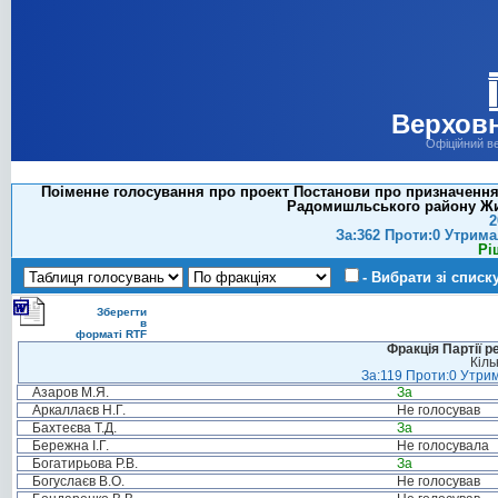
Верховн
Офіційний в
Поіменне голосування про проект Постанови про призначення 
Радомишльського району Жито
2
За:362 Проти:0 Утрима
Рі
- Вибрати зі списк
Зберегти
в
форматі RTF
Фракція Партії р
Кіль
За:119 Проти:0 Утрим
Азаров М.Я.
За
Аркаллаєв Н.Г.
Не голосував
Бахтеєва Т.Д.
За
Бережна І.Г.
Не голосувала
Богатирьова Р.В.
За
Богуслаєв В.О.
Не голосував