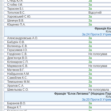
Стець Ю.Я.
За
Стойко І.М.
За
Тарасюк Б.І.
За
Тополов В.С.
Відсутній
Харовський С.Ю.
За
Шемчук В.В.
За
Ющенко П.А.
За
Фракція Ком
Кіл
За:24 Проти:0 Утрим
Александровська А.О.
За
Бабурін О.В.
За
Волинець Є.В.
За
Герасимов І.О.
За
Гордієнко С.В.
Не голосував
Дем’янчук В.О.
За
Кілінкаров С.П.
За
Мармазов Є.В.
Не голосував
Матвєєв В.Г.
За
Найдьонов А.М.
За
Самойлик К.С.
За
Тимошенко М.М.
За
Храпов С.А.
За
Шмельова С.О.
Не голосувала
Фракція “Блок Литвина” (Народна Парті
Кіл
За:20 Проти:0 Утрим
Баранов В.О.
За
Ващук К.Т.
За