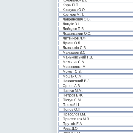
Коновалюк В.І.
Корж П.П.
Костусєв О.О.
Круглов М.П.
Лавринович О.В.
Ландік В.І.
Лебедєв П.В.
Лєщинський О.О.
Литвинов Л.Ф.
Лукаш О.Л.
Льовочкін С.В.
Малишев В.С.
Маньковський Г.В.
Мельник С.А.
Мироненко М.І.
Момот С.В.
Мошак С.М.
Наконечний В.Л.
Орлов А.В.
Папієв М.М.
Петров Б.Ф.
Піскун С.М.
Плохой І.І.
Попов О.П.
Прасолов І.М.
Присяжнюк М.В.
Прутнік Е.А.
Рева Д.О.