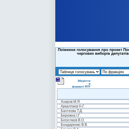
Поіменне голосування про проект По
чергових виборів депутатів 
Зберегти
в
форматі RTF
Азаров М.Я.
Аркаллаєв Н.Г.
Бахтеєва Т.Д.
Бережна І.Г.
Богуслаєв В.О.
Бондаренко В.В.