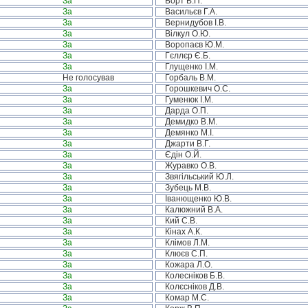
За
Борт В.П.
За
Васильєв Г.А.
За
Вернидубов І.В.
За
Вілкул О.Ю.
За
Воропаєв Ю.М.
За
Гєллєр Є.Б.
За
Глущенко І.М.
Не голосував
Горбаль В.М.
За
Горошкевич О.С.
За
Гуменюк І.М.
За
Дарда О.П.
За
Демидко В.М.
За
Демянко М.І.
За
Джарти В.Г.
За
Єдін О.Й.
За
Журавко О.В.
За
Звягільський Ю.Л.
За
Зубець М.В.
За
Іванющенко Ю.В.
За
Калюжний В.А.
За
Кий С.В.
За
Кінах А.К.
За
Клімов Л.М.
За
Клюєв С.П.
За
Кожара Л.О.
За
Колесніков Б.В.
За
Колєсніков Д.В.
За
Комар М.С.