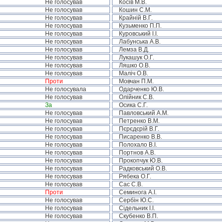
Не голосував
Косів М.В.
Не голосував
Кошин С.М.
Не голосував
Крайній В.Г.
Не голосував
Кузьменко П.П.
Не голосував
Куровський І.І.
Не голосував
Лабунська А.В.
Не голосував
Лемза В.Д.
Не голосував
Лукашук О.Г.
Не голосував
Ляшко О.В.
Не голосував
Маліч О.В.
Проти
Мовчан П.М.
Не голосувала
Одарченко Ю.В.
Не голосував
Олійник С.В.
За
Осика С.Г.
Не голосував
Павловський А.М.
Не голосував
Петренко В.М.
Не голосував
Пєрєдєрій В.Г.
Не голосував
Писаренко В.В.
Не голосував
Полохало В.І.
Не голосував
Портнов А.В.
Не голосував
Прокопчук Ю.В.
Не голосував
Радковський О.В.
Не голосував
Рябека О.Г.
Не голосував
Сас С.В.
Проти
Семинога А.І.
Не голосував
Сербін Ю.С.
Не голосував
Сідельник І.І.
Не голосував
Скубенко В.П.