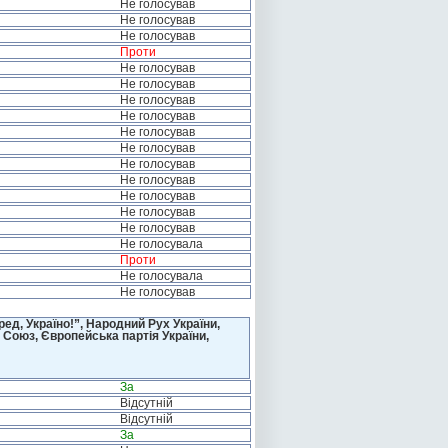
Не голосував
Не голосував
Не голосував
Проти
Не голосував
Не голосував
Не голосував
Не голосував
Не голосував
Не голосував
Не голосував
Не голосував
Не голосував
Не голосував
Не голосував
Не голосувала
Проти
Не голосувала
Не голосував
д, Україно!”, Народний Рух України,
 Союз, Європейська партія України,
За
Відсутній
Відсутній
За