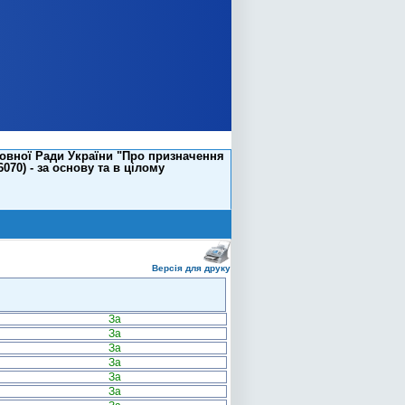
овної Ради України "Про призначення
070) - за основу та в цілому
Версія для друку
За
За
За
За
За
За