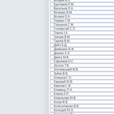
Бондик В.А.
Бурлаков П.М.
Васильєв О.А.
Вечерко В.М.
Волков О.А.
Герман Г.М.
Глазунов С.М.
Головатий С.П.
Горіна І.А.
Грицак В.М.
Гуреєв В.М.
Дейч Б.Д.
Демішкан В.Ф.
Деркач А.Л.
Джига М.В.
Єфремов О.С.
Засуха Т.В.
Злочевський М.В.
Зубик В.В.
Ілляшов Г.О.
Каракай Ю.В.
Ківалов С.В.
Климець П.А.
Клюєв А.П.
Ковальова Ю.В.
Козак В.В.
Колесніченко В.В.
Колоцей Ю.О.