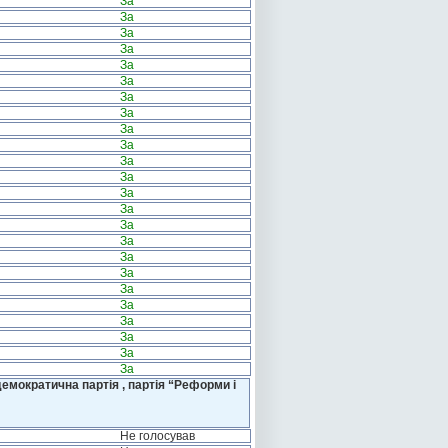
За
За
За
За
За
За
За
За
За
За
За
За
За
За
За
За
За
За
За
За
За
За
За
За
емократична партія , партія “Реформи і
Не голосував