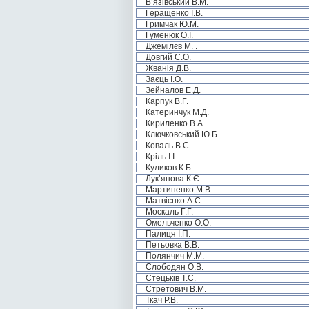
В’язівський В.М.
Геращенко І.В.
Гримчак Ю.М.
Гуменюк О.І.
Джемілєв М. .
Довгий С.О.
Жванія Д.В.
Заєць І.О.
Зейналов Е.Д.
Карпук В.Г.
Катеринчук М.Д.
Кириленко В.А.
Ключковський Ю.Б.
Коваль В.С.
Кріль І.І.
Куликов К.Б.
Лук’янова К.Є.
Мартиненко М.В.
Матвієнко А.С.
Москаль Г.Г.
Омельченко О.О.
Палиця І.П.
Петьовка В.В.
Полянчич М.М.
Слободян О.В.
Стецьків Т.С.
Стретович В.М.
Ткач Р.В.