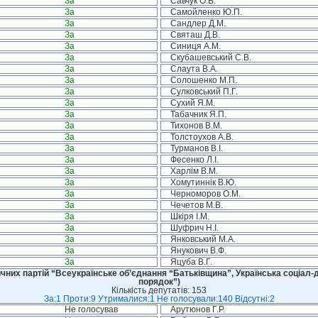
За
Савчук О.В.
За
Самойленко Ю.П.
За
Сандлер Д.М.
За
Святаш Д.В.
За
Синиця А.М.
За
Скубашевський С.В.
За
Слаута В.А.
За
Солошенко М.П.
За
Сулковський П.Г.
За
Сухий Я.М.
За
Табачник Я.П.
За
Тихонов В.М.
За
Толстоухов А.В.
За
Турманов В.І.
За
Фесенко Л.І.
За
Харлім В.М.
За
Хомутиннік В.Ю.
За
Черноморов О.М.
За
Чечетов М.В.
За
Шкіря І.М.
За
Шуфрич Н.І.
За
Янковський М.А.
За
Янукович В.Ф.
За
Яцуба В.Г.
чних партій “Всеукраїнське об’єднання “Батьківщина”, Українська соціал-д
порядок”)
Кількість депутатів: 153
За:1 Проти:9 Утрималися:1 Не голосували:140 Відсутні:2
Не голосував
Арутюнов Г.Р.