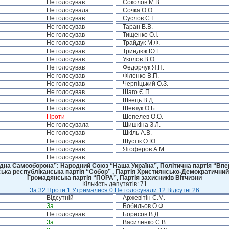
Не голосував
Соколов М.В.
Не голосувала
Сочка О.О.
Не голосував
Суслов Є.І.
Не голосував
Таран В.В.
Не голосував
Тищенко О.І.
Не голосував
Трайдук М.Ф.
Не голосував
Триндюк Ю.Г.
Не голосував
Уколов В.О.
Не голосував
Федорчук Я.П.
Не голосував
Філенко В.П.
Не голосував
Черпіцький О.З.
Не голосував
Шаго Є.П.
Не голосував
Швець В.Д.
Не голосував
Шевчук О.Б.
Проти
Шепелев О.О.
Не голосувала
Шишкіна З.Л.
Не голосував
Шкіль А.В.
Не голосував
Шустік О.Ю.
Не голосував
Ягоферов А.М.
Не голосував
дна Самооборона”: Народний Союз “Наша Україна”, Політична партія “Впере
ська республіканська партія “Собор” , Партія Християнсько-Демократичний
Громадянська партія “ПОРА”, Партія захисників Вітчизни
Кількість депутатів: 71
За:32 Проти:1 Утрималися:0 Не голосували:12 Відсутні:26
Відсутній
Аржевітін С.М.
За
Бобильов О.Ф.
Не голосував
Борисов В.Д.
За
Василенко С.В.