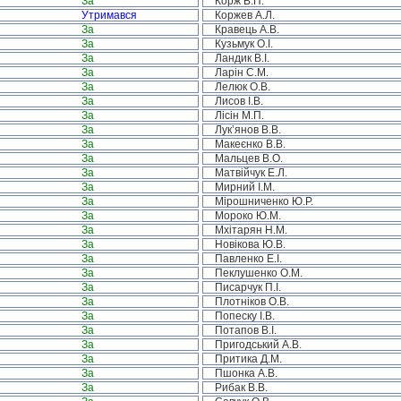
За
Корж В.П.
Утримався
Коржев А.Л.
За
Кравець А.В.
За
Кузьмук О.І.
За
Ландик В.І.
За
Ларін С.М.
За
Лелюк О.В.
За
Лисов І.В.
За
Лісін М.П.
За
Лук’янов В.В.
За
Макеєнко В.В.
За
Мальцев В.О.
За
Матвійчук Е.Л.
За
Мирний І.М.
За
Мірошниченко Ю.Р.
За
Мороко Ю.М.
За
Мхітарян Н.М.
За
Новікова Ю.В.
За
Павленко Е.І.
За
Пеклушенко О.М.
За
Писарчук П.І.
За
Плотніков О.В.
За
Попеску І.В.
За
Потапов В.І.
За
Пригодський А.В.
За
Притика Д.М.
За
Пшонка А.В.
За
Рибак В.В.