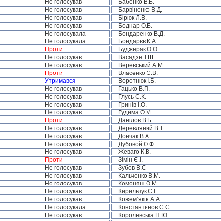
Не голосував
Бабенко В.Б.
Не голосував
Барвіненко В.Д.
Не голосував
Бірюк Л.В.
Не голосував
Боднар О.Б.
Не голосувала
Бондаренко В.Д.
Не голосувала
Бондарєв К.А.
Проти
Буджерак О.О.
Не голосував
Васадзе Т.Ш.
Не голосував
Веревський А.М.
Проти
Власенко С.В.
Утримався
Воротнюк І.Б.
Не голосував
Гацько В.П.
Не голосував
Глусь С.К.
Не голосував
Гринів І.О.
Не голосував
Гудима О.М.
Проти
Данілов В.Б.
Не голосував
Деревляний В.Т.
Не голосував
Дончак В.А.
Не голосував
Дубовой О.Ф.
Не голосував
Жеваго К.В.
Проти
Зімін Є.І.
Не голосував
Зубов В.С.
Не голосував
Кальченко В.М.
Не голосував
Кеменяш О.М.
Не голосував
Кирильчук Є.І.
Не голосував
Кожем’якін А.А.
Не голосувала
Константинов Є.С.
Не голосував
Королевська Н.Ю.