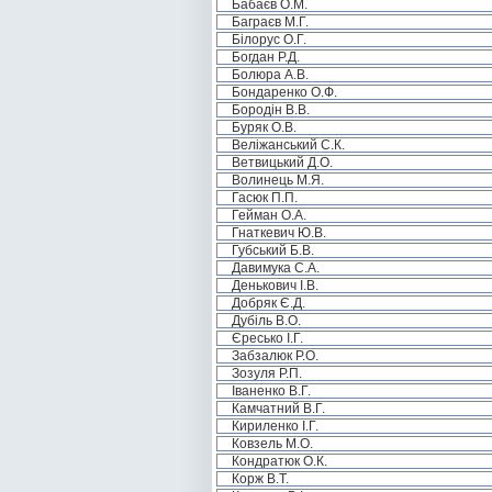
Бабаєв О.М.
Баграєв М.Г.
Білорус О.Г.
Богдан Р.Д.
Болюра А.В.
Бондаренко О.Ф.
Бородін В.В.
Буряк О.В.
Веліжанський С.К.
Ветвицький Д.О.
Волинець М.Я.
Гасюк П.П.
Гейман О.А.
Гнаткевич Ю.В.
Губський Б.В.
Давимука С.А.
Денькович І.В.
Добряк Є.Д.
Дубіль В.О.
Єресько І.Г.
Забзалюк Р.О.
Зозуля Р.П.
Іваненко В.Г.
Камчатний В.Г.
Кириленко І.Г.
Ковзель М.О.
Кондратюк О.К.
Корж В.Т.