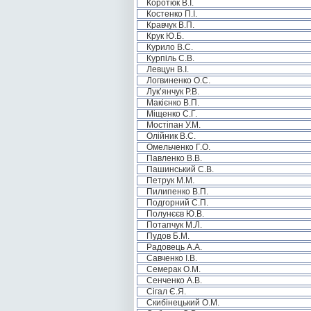
Коротюк В.І.
Костенко П.І.
Кравчук В.П.
Крук Ю.Б.
Курило В.С.
Курпіль С.В.
Левцун В.І.
Логвиненко О.С.
Лук’янчук Р.В.
Макієнко В.П.
Міщенко С.Г.
Мостіпан У.М.
Олійник В.С.
Омельченко Г.О.
Павленко В.В.
Пашинський С.В.
Петрук М.М.
Пилипенко В.П.
Подгорний С.П.
Полунєєв Ю.В.
Потапчук М.Л.
Пудов Б.М.
Радовець А.А.
Савченко І.В.
Семерак О.М.
Сенченко А.В.
Сігал Є.Я.
Скибінецький О.М.