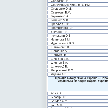
Соболєв С.В.
Сорочинська-Кириленко Р.М.
Стешенко О.М.
Сушкевич В.М.
Терьохін С.А.
Томенко М.В.
Трегубов Ю.В.
Трофименко В.В.
Унгурян П.Я.
Фельдман О.Б.
Чепинога В.М.
Чудновський В.О.
Шаманов В.В.
Шевченко А.В.
Шевчук С.В.
Шишкіна Е.В.
Шиянов Б.А.
Шлемко Д.В.
Яворівський В.О.
Яценко А.В.
Фракція Блоку “Наша Україна – Наро
Українська Народна Партія, Україн
Ар’єв В.І.
Білозір О.В.
Бондар О.М.
Бут Ю.А.