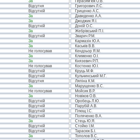
За
Герасим’юк О.В.
Відсутня
Григорович Л.С.
Відсутній
Гриценко А.С.
За
Давиденко А.А.
За
Джоджик Я.І.
Відсутній
Доній О.С.
За
Жебрівський П.І.
Відсутній
Зварич Р.М.
За
Кармазін Ю.А.
За
Каськів В.В.
Не голосував
Кендзьор Я.М.
За
Клименко О.І.
За
Князевич Р.П.
Не голосував
Костенко Ю.І.
Відсутній
Круць М.Ф.
Відсутній
Кульчинський М.Г.
Відсутня
Ляпіна К.М.
За
Марущенко В.С.
Не голосував
Мойсик В.Р.
За
Новіков О.В.
Відсутній
Оробець Л.Ю.
Відсутній
Парубій А.В.
Відсутній
Плющ І.С.
Відсутній
Поляченко В.А.
За
Стець Ю.Я.
Відсутній
Стойко І.М.
Відсутній
Тарасюк Б.І.
За
Тополов В.С.