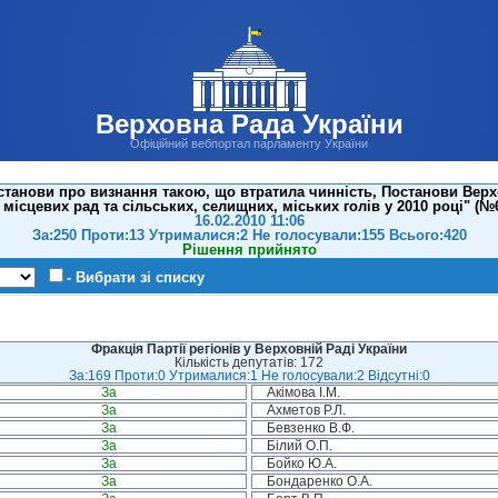
Верховна Рада України
Офіційний вебпортал парламенту України
станови про визнання такою, що втратила чинність, Постанови Верх
місцевих рад та сільських, селищних, міських голів у 2010 році" (№6
16.02.2010 11:06
За:250 Проти:13 Утрималися:2 Не голосували:155 Всього:420
Рішення прийнято
- Вибрати зі списку
Фракція Партії регіонів у Верховній Раді України
Кількість депутатів: 172
За:169 Проти:0 Утрималися:1 Не голосували:2 Відсутні:0
За
Акімова І.М.
За
Ахметов Р.Л.
За
Бевзенко В.Ф.
За
Білий О.П.
За
Бойко Ю.А.
За
Бондаренко О.А.