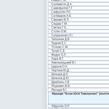
Рижук С.М.
Саламатін Д.А.
Самофалов Г.Г.
Сафіуллін Р.С.
Селіваров А.Б.
Сівкович В.Л.
Скудар Г.М.
Смітюх Г.Є.
Стоян О.М.
Супруненко О.І.
Табачник Д.В.
Тедеєв Е.С.
Тітенко С.М.
Тулуб С.Б.
Федун О.Л.
Хара В.Г.
Хмельницький В.І.
Царьов О.А.
Чертков Ю.Д.
Шенцев Д.О.
Шпенов Д.Ю.
Щербань А.В.
Янукович В.В.
Ярощук В.І.
Фракція “Блок Юлії Тимошенко" (політи
Абдуллін О.Р.