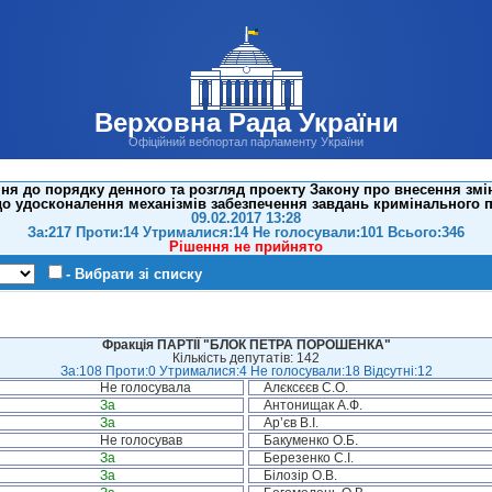
Верховна Рада України
Офіційний вебпортал парламенту України
я до порядку денного та розгляд проекту Закону про внесення зм
до удосконалення механізмів забезпечення завдань кримінального 
09.02.2017 13:28
За:217 Проти:14 Утрималися:14 Не голосували:101 Всього:346
Рішення не прийнято
- Вибрати зі списку
Фракція ПАРТІЇ "БЛОК ПЕТРА ПОРОШЕНКА"
Кількість депутатів: 142
За:108 Проти:0 Утрималися:4 Не голосували:18 Відсутні:12
Не голосувала
Алєксєєв С.О.
За
Антонищак А.Ф.
За
Ар’єв В.І.
Не голосував
Бакуменко О.Б.
За
Березенко С.І.
За
Білозір О.В.