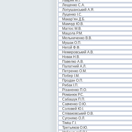
Лаврик М.І.
Лещенко С.А.
Лопушанський А.Я.
Луценко І.С.
Макар’ян Д.Б.
Мамчур Ю.В.
Матіос М.В.
Мацола Р.М.
Мельниченко В.В.
Мушак О.П.
Негой Ф.Ф.
Немировський А.В.
Новак Н.В.
Павелко А.В.
Палатний А.Л.
Петренко О.М.
Побер І.М.
Продан О.П.
Рибак І.П.
Різаненко П.О.
Романюк Р.С.
Сабашук П.П.
Савченко О.Ю.
Соловей Ю.І.
Співаковський О.В.
Сугоняко О.Л.
Тіміш Г.І.
Третьяков О.Ю.