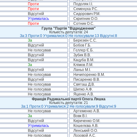
Проти
Подоляк І.І.
Проти
Семенуха Р.С.
Відсутній
Сидорович Р.М.
Утрималась
Скрипник О.О.
Проти
Сотник О.С.
Група "Партія "Відродження"
Кількість депутатів: 24
За:3 Проти:0 Утрималися:0 Не голосували:13 Відсутні:8
За
Березкін С.С.
Відсутній
Бобов Г.Б.
Не голосував
Гєллєр Є.Б.
Відсутній
Зубик В.В.
Відсутній
Кацуба В.М.
За
Клімов Л.М.
Відсутній
Ланьо М.І.
Не голосував
Ничипоренко В.М.
Відсутній
Писаренко В.В.
Не голосував
Святаш Д.В.
Не голосував
Шипко А.Ф.
Не голосував
Яценко А.В.
Фракція Радикальної партії Олега Ляшка
Кількість депутатів: 21
За:1 Проти:0 Утрималися:2 Не голосували:9 Відсутні:9
Не голосував
Артеменко А.В.
За
Вовк В.І.
Відсутній
Кириченко О.М.
Утрималась
Кошелєва А.В.
Відсутній
Ленський О.О.
Не голосував
Лозовой А.С.