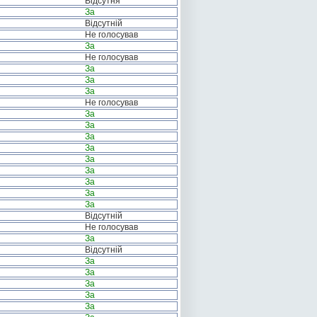
Відсутня
За
Відсутній
Не голосував
За
Не голосував
За
За
За
Не голосував
За
За
За
За
За
За
За
За
За
Відсутній
Не голосував
За
Відсутній
За
За
За
За
За