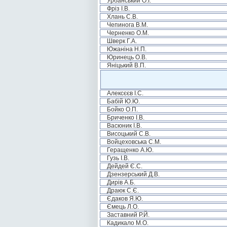
Урбанський О.І.
Фріз І.В.
Хлань С.В.
Чепинога В.М.
Черненко О.М.
Шверк Г.А.
Южаніна Н.П.
Юринець О.В.
Яніцький В.П.
Алексєєв І.С.
Бабій Ю.Ю.
Бойко О.П.
Бриченко І.В.
Васюник І.В.
Висоцький С.В.
Войцеховська С.М.
Геращенко А.Ю.
Гузь І.В.
Дейдей Є.С.
Дзензерський Д.В.
Дирів А.Б.
Драюк С.Є.
Єдаков Я.Ю.
Ємець Л.О.
Заставний Р.Й.
Кадикало М.О.