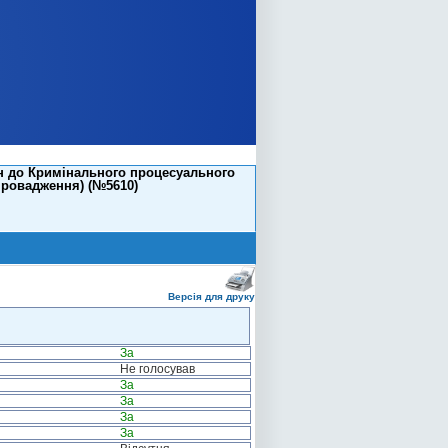
ін до Кримінального процесуального
провадження) (№5610)
Версія для друку
За
Не голосував
За
За
За
За