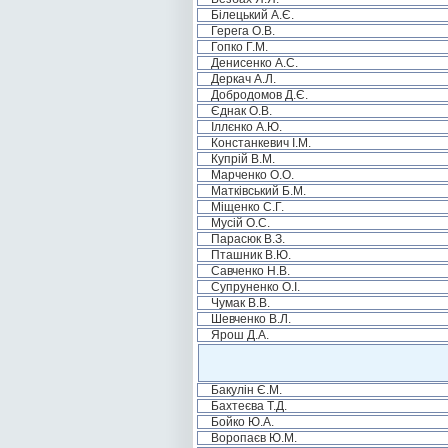
Білецький А.Є.
Герега О.В.
Гопко Г.М.
Денисенко А.С.
Деркач А.Л.
Добродомов Д.Є.
Єднак О.В.
Іллєнко А.Ю.
Констанкевич І.М.
Купрій В.М.
Марченко О.О.
Матківський Б.М.
Міщенко С.Г.
Мусій О.С.
Парасюк В.З.
Пташник В.Ю.
Савченко Н.В.
Супруненко О.І.
Чумак В.В.
Шевченко В.Л.
Ярош Д.А.
Бакулін Є.М.
Бахтеєва Т.Д.
Бойко Ю.А.
Воропаєв Ю.М.