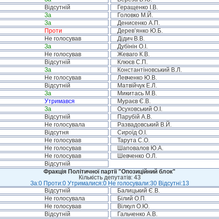
Відсутній
Геращенко І.В.
За
Головко М.Й.
За
Денисенко А.П.
Проти
Дерев’янко Ю.Б.
Не голосував
Дідич В.В.
За
Дубінін О.І.
Не голосував
Жеваго К.В.
Відсутній
Клюєв С.П.
За
Константіновський В.Л.
Не голосував
Левченко Ю.В.
Відсутній
Матвійчук Е.Л.
За
Микитась М.В.
Утримався
Мураєв Є.В.
За
Осуховський О.І.
Відсутній
Парубій А.В.
Не голосувала
Развадовський В.Й.
Відсутня
Сироїд О.І.
Не голосував
Тарута С.О.
Не голосував
Шаповалов Ю.А.
Не голосував
Шевченко О.Л.
Відсутній
Фракція Політичної партії "Опозиційний блок"
Кількість депутатів: 43
За:0 Проти:0 Утрималися:0 Не голосували:30 Відсутні:13
Відсутній
Балицький Є.В.
Не голосувала
Білий О.П.
Не голосував
Вілкул О.Ю.
Відсутній
Гальченко А.В.