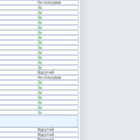
Не голосував
За
За
За
За
За
За
За
За
За
За
За
За
За
Відсутній
Не голосував
За
За
За
За
За
За
За
Відсутній
Відсутній
Відсутній