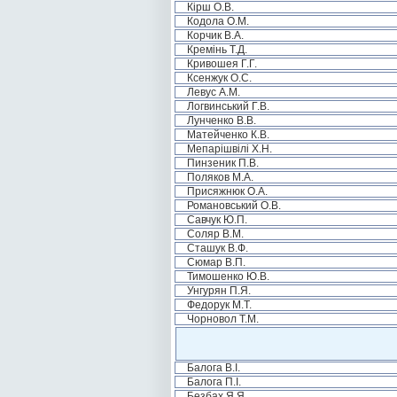
Кірш О.В.
Кодола О.М.
Корчик В.А.
Кремінь Т.Д.
Кривошея Г.Г.
Ксенжук О.С.
Левус А.М.
Логвинський Г.В.
Лунченко В.В.
Матейченко К.В.
Мепарішвілі Х.Н.
Пинзеник П.В.
Поляков М.А.
Присяжнюк О.А.
Романовський О.В.
Савчук Ю.П.
Соляр В.М.
Сташук В.Ф.
Сюмар В.П.
Тимошенко Ю.В.
Унгурян П.Я.
Федорук М.Т.
Чорновол Т.М.
Балога В.І.
Балога П.І.
Безбах Я.Я.