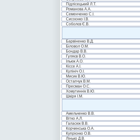
Підлісецький Л.Т.
Романова А.А.
Семенченко С.І.
Сисоєнко І.В.
Соболєв Є.В.
Барвіненко В.Д.
Біловол О.М.
Бондар В.В.
Гуляєв В.О.
Ільюк А.О.
Кіссе А.І.
Кулініч О.І.
Мисик В.Ю.
Остапчук В.М.
Пресман О.С.
Хомутиннік В.Ю.
Шкіря І.М.
Амельченко В.В.
Вітко А.Л.
Галасюк В.В.
Корчинська О.А.
Купрієнко О.В.
Лінько Д.В.