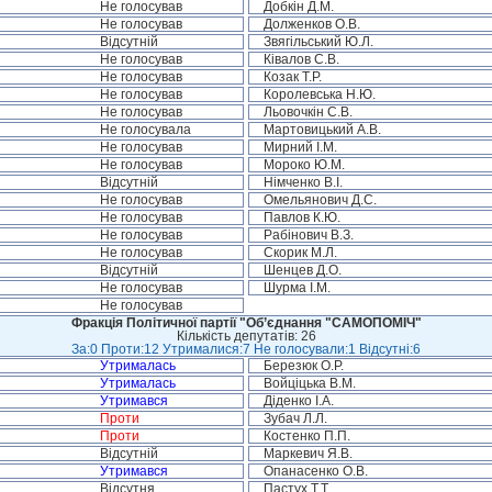
Не голосував
Добкін Д.М.
Не голосував
Долженков О.В.
Відсутній
Звягільський Ю.Л.
Не голосував
Ківалов С.В.
Не голосував
Козак Т.Р.
Не голосував
Королевська Н.Ю.
Не голосував
Льовочкін С.В.
Не голосувала
Мартовицький А.В.
Не голосував
Мирний І.М.
Не голосував
Мороко Ю.М.
Відсутній
Німченко В.І.
Не голосував
Омельянович Д.С.
Не голосував
Павлов К.Ю.
Не голосував
Рабінович В.З.
Не голосував
Скорик М.Л.
Відсутній
Шенцев Д.О.
Не голосував
Шурма І.М.
Не голосував
Фракція Політичної партії "Об’єднання "САМОПОМІЧ"
Кількість депутатів: 26
За:0 Проти:12 Утрималися:7 Не голосували:1 Відсутні:6
Утрималась
Березюк О.Р.
Утрималась
Войціцька В.М.
Утримався
Діденко І.А.
Проти
Зубач Л.Л.
Проти
Костенко П.П.
Відсутній
Маркевич Я.В.
Утримався
Опанасенко О.В.
Відсутня
Пастух Т.Т.