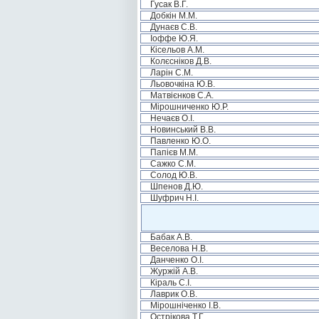
Гусак В.Г.
Добкін М.М.
Дунаєв С.В.
Іоффе Ю.Я.
Кісельов А.М.
Колєсніков Д.В.
Ларін С.М.
Льовочкіна Ю.В.
Матвієнков С.А.
Мірошниченко Ю.Р.
Нечаєв О.І.
Новинський В.В.
Павленко Ю.О.
Папієв М.М.
Сажко С.М.
Солод Ю.В.
Шпенов Д.Ю.
Шуфрич Н.І.
Бабак А.В.
Веселова Н.В.
Данченко О.І.
Журжій А.В.
Кіраль С.І.
Лаврик О.В.
Мірошніченко І.В.
Острікова Т.Г.