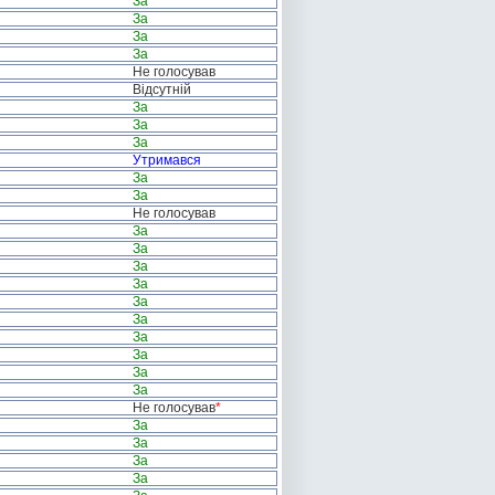
За
За
За
За
Не голосував
Відсутній
За
За
За
Утримався
За
За
Не голосував
За
За
За
За
За
За
За
За
За
За
Не голосував
*
За
За
За
За