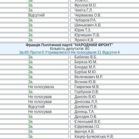
За
Усов К.Г.
За
Фролов М.О.
За
Чекіта Г.Л.
Відсутній
Червакова О.В.
За
Чубаров Р.А.
За
Шинькович А.В.
За
Юрик Т.З.
За
Юрчишин П.В.
За
Яриніч К.В.
Фракція Політичної партії "НАРОДНИЙ ФРОНТ"
Кількість депутатів: 80
За:65 Проти:0 Утрималися:0 Не голосували:11 Відсутні:4
За
Бабенко В.Б.
За
Береза Ю.М.
За
Бондар М.Л.
За
Бурбак М.Ю.
За
Величкович М.Р.
За
Вознюк Ю.В.
Не голосувала
Гаврилюк М.В.
За
Горбунов О.В.
Не голосував
Данілін В.Ю.
Не голосував
Денісова Л.Л.
Відсутній
Дзюблик П.В.
Не голосував
Донець Т.А.
За
Дроздик О.В.
За
Єленський В.Є.
За
Єфремова І.О.
За
Іванчук А.В.
За
Кацер-Бучковська Н.В.