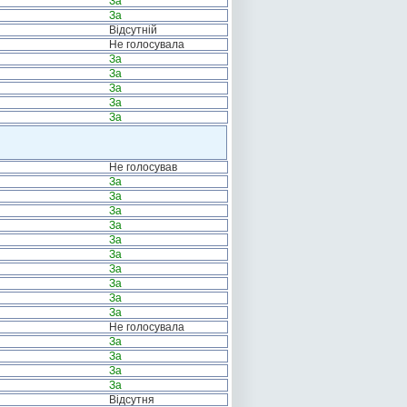
За
За
Відсутній
Не голосувала
За
За
За
За
За
Не голосував
За
За
За
За
За
За
За
За
За
За
Не голосувала
За
За
За
За
Відсутня