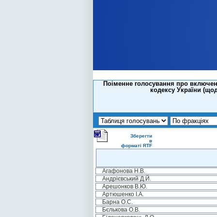
Поіменне голосування про включенн
кодексу України (що
Зберегти
в
форматі RTF
Агафонова Н.В.
Андрієвський Д.Й.
Арешонков В.Ю.
Артюшенко І.А.
Барна О.С.
Бєлькова О.В.