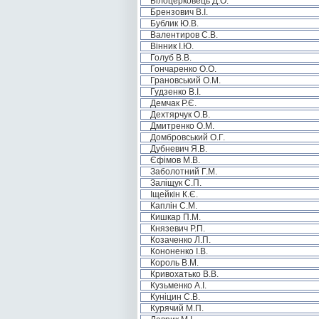
Білоцерковець Д.О.
Брензович В.І.
Бублик Ю.В.
Валентиров С.В.
Вінник І.Ю.
Голуб В.В.
Гончаренко О.О.
Грановський О.М.
Гудзенко В.І.
Демчак Р.Є.
Дехтярчук О.В.
Дмитренко О.М.
Домбровський О.Г.
Дубневич Я.В.
Єфімов М.В.
Заболотний Г.М.
Заліщук С.П.
Іщейкін К.Є.
Каплін С.М.
Кишкар П.М.
Князевич Р.П.
Козаченко Л.П.
Кононенко І.В.
Король В.М.
Кривохатько В.В.
Кузьменко А.І.
Куніцин С.В.
Курячий М.П.