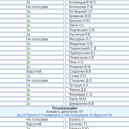
За
Княжицький М.Л.
Не голосував
Колганова О.В.
За
Котвіцький І.О.
За
Кривенко В.В.
За
Кришин О.Ю.
За
Лапін І.О.
За
Ледовських О.В.
За
Лук’янчук Р.В.
Не голосував
Масоріна О.С.
За
Медуниця О.В.
За
Пашинський С.В.
За
Підберезняк В.І.
За
Помазанов А.В.
За
Река А.О.
За
Романюк В.М.
Відсутній
Сидорчук В.В.
За
Сочка О.О.
Не голосував
Стеценко Д.О.
За
Тетерук А.А.
За
Тимчук Д.Б.
За
Фаєрмарк С.О.
За
Хміль М.М.
За
Шкварилюк В.В.
Позафракційні
Кількість депутатів: 47
За:13 Проти:2 Утрималися:1 Не голосували:15 Відсутні:16
Не голосував
Балога І.І.
Відсутній
Батенко Т.І.
За
Береза Б.Ю.