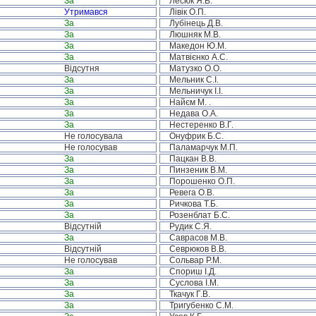
За
Лесюк Я.В.
Утримався
Лівік О.П.
За
Лубінець Д.В.
За
Люшняк М.В.
За
Македон Ю.М.
За
Матвієнко А.С.
Відсутня
Матузко О.О.
За
Мельник С.І.
За
Мельничук І.І.
За
Найєм М. .
За
Недава О.А.
За
Нестеренко В.Г.
Не голосувала
Онуфрик Б.С.
Не голосував
Паламарчук М.П.
За
Пацкан В.В.
За
Пинзеник В.М.
За
Порошенко О.П.
За
Ревега О.В.
За
Ричкова Т.Б.
За
Розенблат Б.С.
Відсутній
Рудик С.Я.
За
Саврасов М.В.
Відсутній
Севрюков В.В.
Не голосував
Сольвар Р.М.
За
Спориш І.Д.
За
Суслова І.М.
За
Ткачук Г.В.
За
Тригубенко С.М.