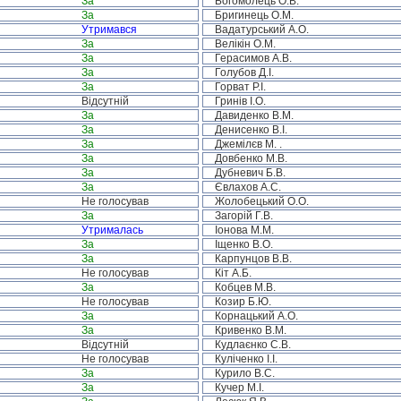
За
Богомолець О.В.
За
Бригинець О.М.
Утримався
Вадатурський А.О.
За
Велікін О.М.
За
Герасимов А.В.
За
Голубов Д.І.
За
Горват Р.І.
Відсутній
Гринів І.О.
За
Давиденко В.М.
За
Денисенко В.І.
За
Джемілєв М. .
За
Довбенко М.В.
За
Дубневич Б.В.
За
Євлахов А.С.
Не голосував
Жолобецький О.О.
За
Загорій Г.В.
Утрималась
Іонова М.М.
За
Іщенко В.О.
За
Карпунцов В.В.
Не голосував
Кіт А.Б.
За
Кобцев М.В.
Не голосував
Козир Б.Ю.
За
Корнацький А.О.
За
Кривенко В.М.
Відсутній
Кудлаєнко С.В.
Не голосував
Куліченко І.І.
За
Курило В.С.
За
Кучер М.І.