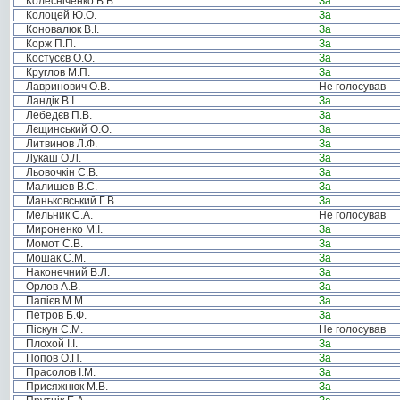
Колесніченко В.В.
За
Колоцей Ю.О.
За
Коновалюк В.І.
За
Корж П.П.
За
Костусєв О.О.
За
Круглов М.П.
За
Лавринович О.В.
Не голосував
Ландік В.І.
За
Лебедєв П.В.
За
Лєщинський О.О.
За
Литвинов Л.Ф.
За
Лукаш О.Л.
За
Льовочкін С.В.
За
Малишев В.С.
За
Маньковський Г.В.
За
Мельник С.А.
Не голосував
Мироненко М.І.
За
Момот С.В.
За
Мошак С.М.
За
Наконечний В.Л.
За
Орлов А.В.
За
Папієв М.М.
За
Петров Б.Ф.
За
Піскун С.М.
Не голосував
Плохой І.І.
За
Попов О.П.
За
Прасолов І.М.
За
Присяжнюк М.В.
За