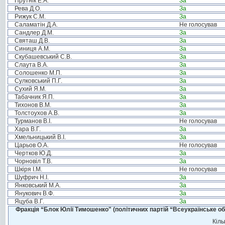
Прутнік Е.А.
За
Рева Д.О.
За
Рижук С.М.
За
Саламатін Д.А.
Не голосував
Сандлер Д.М.
За
Святаш Д.В.
За
Синиця А.М.
За
Скубашевський С.В.
За
Слаута В.А.
За
Солошенко М.П.
За
Сулковський П.Г.
За
Сухий Я.М.
За
Табачник Я.П.
За
Тихонов В.М.
За
Толстоухов А.В.
За
Турманов В.І.
Не голосував
Хара В.Г.
За
Хмельницький В.І.
За
Царьов О.А.
Не голосував
Чертков Ю.Д.
За
Чорновіл Т.В.
За
Шкіря І.М.
Не голосував
Шуфрич Н.І.
За
Янковський М.А.
За
Янукович В.Ф.
За
Яцуба В.Г.
За
Фракція “Блок Юлії Тимошенко" (політичних партій “Всеукраїнське об
Кіль