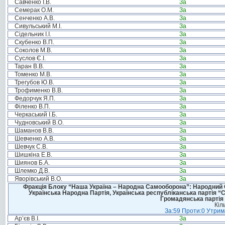
Савченко І.В.
За
Семерак О.М.
За
Сенченко А.В.
За
Сивульський М.І.
За
Сідельник І.І.
За
Скубенко В.П.
За
Соколов М.В.
За
Суслов Є.І.
За
Таран В.В.
За
Томенко М.В.
За
Трегубов Ю.В.
За
Трофименко В.В.
За
Федорчук Я.П.
За
Філенко В.П.
За
Черкаський І.Б.
За
Чудновський В.О.
За
Шаманов В.В.
За
Шевченко А.В.
За
Шевчук С.В.
За
Шишкіна Е.В.
За
Шиянов Б.А.
За
Шлемко Д.В.
За
Яворівський В.О.
За
Фракція Блоку “Наша Україна – Народна Самооборона”: Народний Со
Українська Народна Партія, Українська республіканська партія “
Громадянська партія 
Кіл
За:59 Проти:0 Утрима
Ар’єв В.І.
За