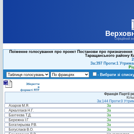
Верховн
Офіційний в
Поіменне голосування про проект Постанови про призначення п
Таращанського району Киї
2
За:397 Проти:1 Утрима
Рі
- Вибрати зі списк
Зберегти
в
форматі RTF
Фракція Партії р
Кіль
За:144 Проти:0 Утрим
Азаров М.Я.
За
Аркаллаєв Н.Г.
За
Бахтеєва Т.Д.
За
Бережна І.Г.
За
Богатирьова Р.В.
За
Богуслаєв В.О.
За