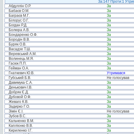
За:147 Проти:1 Утрим
Абдуллін О.Р.
За
Бабаєв О.М.
За
Баграєв М.Г.
За
Білорус О.Г.
За
Богдан Р.Д.
За
Болюра А.В.
За
Бондаренко О.Ф.
За
Бородін В.В.
За
Буряк О.В.
За
Васадзе Т.Ш.
За
Веревський А.М.
За
Волинець М.Я.
За
Гасюк П.П.
За
Гейман О.А.
За
Гнаткевич Ю.В.
Утримався
Губський Б.В.
Не голосував
Давимука С.А.
За
Денькович І.В.
За
Добряк Є.Д.
За
Дубовой О.Ф.
За
Жеваго К.В.
За
Задирко Г.О.
За
Зімін Є.І.
Не голосував
Зубов В.С.
За
Кальченко В.М.
За
Каплієнко В.В.
За
Кириленко І.Г.
За