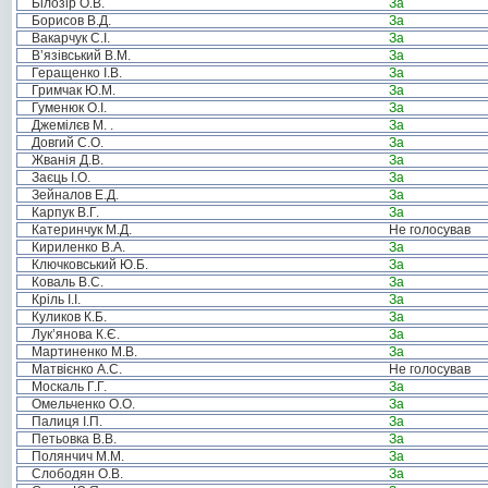
Білозір О.В.
За
Борисов В.Д.
За
Вакарчук С.І.
За
В’язівський В.М.
За
Геращенко І.В.
За
Гримчак Ю.М.
За
Гуменюк О.І.
За
Джемілєв М. .
За
Довгий С.О.
За
Жванія Д.В.
За
Заєць І.О.
За
Зейналов Е.Д.
За
Карпук В.Г.
За
Катеринчук М.Д.
Не голосував
Кириленко В.А.
За
Ключковський Ю.Б.
За
Коваль В.С.
За
Кріль І.І.
За
Куликов К.Б.
За
Лук’янова К.Є.
За
Мартиненко М.В.
За
Матвієнко А.С.
Не голосував
Москаль Г.Г.
За
Омельченко О.О.
За
Палиця І.П.
За
Петьовка В.В.
За
Полянчич М.М.
За
Слободян О.В.
За