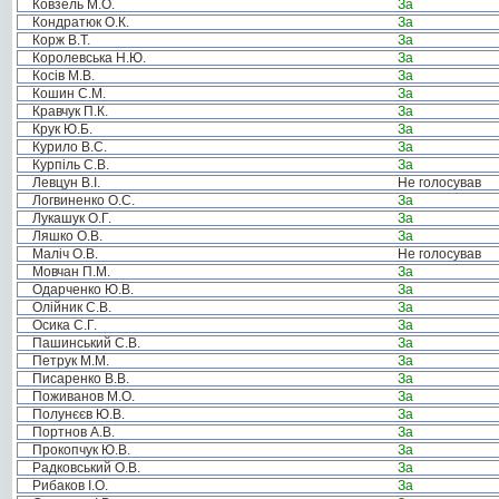
Ковзель М.О.
За
Кондратюк О.К.
За
Корж В.Т.
За
Королевська Н.Ю.
За
Косів М.В.
За
Кошин С.М.
За
Кравчук П.К.
За
Крук Ю.Б.
За
Курило В.С.
За
Курпіль С.В.
За
Левцун В.І.
Не голосував
Логвиненко О.С.
За
Лукашук О.Г.
За
Ляшко О.В.
За
Маліч О.В.
Не голосував
Мовчан П.М.
За
Одарченко Ю.В.
За
Олійник С.В.
За
Осика С.Г.
За
Пашинський С.В.
За
Петрук М.М.
За
Писаренко В.В.
За
Поживанов М.О.
За
Полунєєв Ю.В.
За
Портнов А.В.
За
Прокопчук Ю.В.
За
Радковський О.В.
За
Рибаков І.О.
За