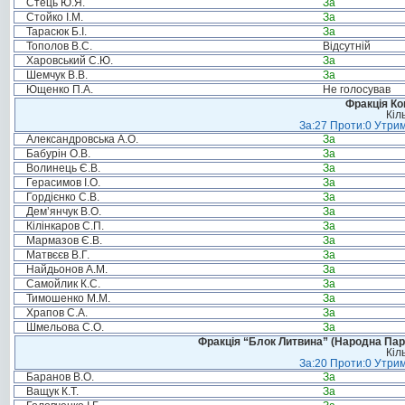
Стець Ю.Я.
За
Стойко І.М.
За
Тарасюк Б.І.
За
Тополов В.С.
Відсутній
Харовський С.Ю.
За
Шемчук В.В.
За
Ющенко П.А.
Не голосував
Фракція Ком
Кіл
За:27 Проти:0 Утрим
Александровська А.О.
За
Бабурін О.В.
За
Волинець Є.В.
За
Герасимов І.О.
За
Гордієнко С.В.
За
Дем’янчук В.О.
За
Кілінкаров С.П.
За
Мармазов Є.В.
За
Матвєєв В.Г.
За
Найдьонов А.М.
За
Самойлик К.С.
За
Тимошенко М.М.
За
Храпов С.А.
За
Шмельова С.О.
За
Фракція “Блок Литвина” (Народна Парті
Кіл
За:20 Проти:0 Утрим
Баранов В.О.
За
Ващук К.Т.
За