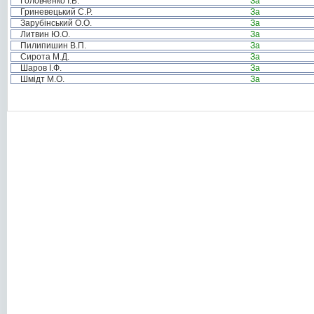
Головченко І.Б.
За
Гриневецький С.Р.
За
Зарубінський О.О.
За
Литвин Ю.О.
За
Пилипишин В.П.
За
Сирота М.Д.
За
Шаров І.Ф.
За
Шмідт М.О.
За