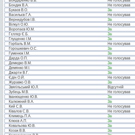
Бондаренко В.В.
Не голосував
Бондик В.А.
Не голосував
Букаєв В.О.
За
Васильєв Г.А.
Не голосував
Вернидубов І.В.
За
Вілкул О.Ю.
Не голосував
Воропаєв Ю.М.
За
Гєллєр Є.Б.
За
Глущенко І.М.
За
Горбаль В.М.
Не голосував
Горошкевич О.С.
За
Гуменюк І.М.
За
Дарда О.П.
Не голосував
Демидко В.М.
За
Демянко М.І.
За
Джарти В.Г.
За
Єдін О.Й.
Не голосував
Журавко О.В.
За
Звягільський Ю.Л.
Відсутній
Зубець М.В.
Не голосував
Іванющенко Ю.В.
За
Калюжний В.А.
За
Кий С.В.
Не голосував
Ківалов С.В.
Не голосував
Климець П.А.
За
Клюєв А.П.
За
Ковальова Ю.В.
За
Козак В.В.
За