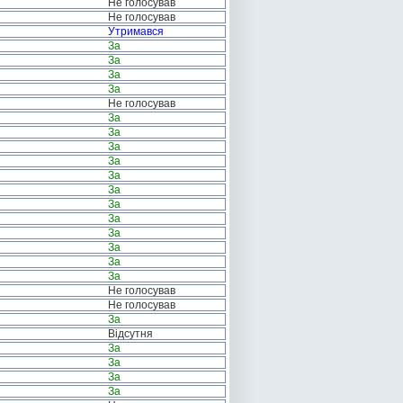
Не голосував
Не голосував
Утримався
За
За
За
За
Не голосував
За
За
За
За
За
За
За
За
За
За
За
За
Не голосував
Не голосував
За
Відсутня
За
За
За
За