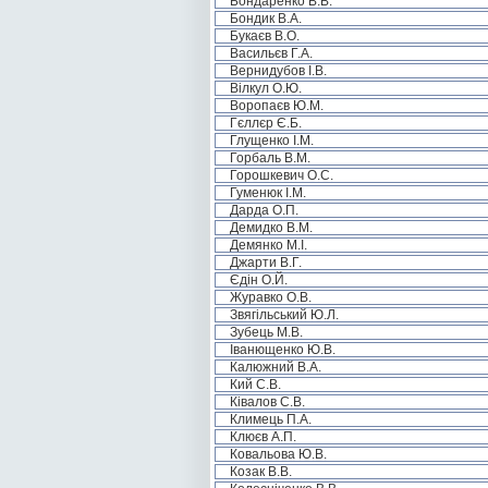
Бондаренко В.В.
Бондик В.А.
Букаєв В.О.
Васильєв Г.А.
Вернидубов І.В.
Вілкул О.Ю.
Воропаєв Ю.М.
Гєллєр Є.Б.
Глущенко І.М.
Горбаль В.М.
Горошкевич О.С.
Гуменюк І.М.
Дарда О.П.
Демидко В.М.
Демянко М.І.
Джарти В.Г.
Єдін О.Й.
Журавко О.В.
Звягільський Ю.Л.
Зубець М.В.
Іванющенко Ю.В.
Калюжний В.А.
Кий С.В.
Ківалов С.В.
Климець П.А.
Клюєв А.П.
Ковальова Ю.В.
Козак В.В.