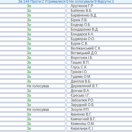
За:144 Проти:2 Утрималися:0 Не голосували:9 Відсутні:1
За
Арутюнов Г.Р.
За
Бабенко В.Б.
За
Барвіненко В.Д.
За
Бірюк Л.В.
За
Боднар О.Б.
За
Бондаренко В.Д.
За
Бондарєв К.А.
За
Буджерак О.О.
За
Буряк С.В.
За
Веліжанський С.К.
За
Ветвицький Д.О.
За
Воротнюк І.Б.
За
Гацько В.П.
За
Глусь С.К.
За
Гринів І.О.
За
Гудима О.М.
За
Данілов В.Б.
Не голосував
Деревляний В.Т.
За
Дончак В.А.
За
Єресько І.Г.
За
Забзалюк Р.О.
За
Зарудний О.Б.
Не голосував
Зозуля Р.П.
За
Іваненко В.Г.
За
Камчатний В.Г.
За
Кеменяш О.М.
За
Кирильчук Є.І.