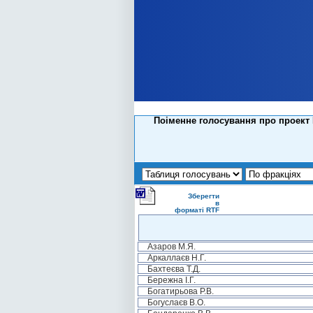
Поіменне голосування про проект 
Зберегти
в
форматі RTF
Азаров М.Я.
Аркаллаєв Н.Г.
Бахтеєва Т.Д.
Бережна І.Г.
Богатирьова Р.В.
Богуслаєв В.О.