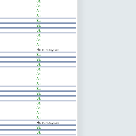
За
За
За
За
За
За
За
За
За
За
Не голосував
За
За
За
За
За
За
За
За
За
За
За
За
За
За
Не голосував
За
За