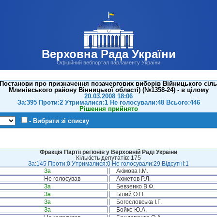
Верховна Рада України
Офіційний вебпортал парламенту України
Постанови про призначення позачергових виборів Війницького сіль
Млинівського району Вінницької області) (№1358-24) - в цілому
20.03.2008 18:06
За:395 Проти:2 Утрималися:1 Не голосували:48 Всього:446
Рішення прийнято
- Вибрати зі списку
Фракція Партії регіонів у Верховній Раді України
Кількість депутатів: 175
За:145 Проти:0 Утрималися:0 Не голосували:29 Відсутні:1
За
Акімова І.М.
Не голосував
Ахметов Р.Л.
За
Бевзенко В.Ф.
За
Білий О.П.
За
Богословська І.Г.
За
Бойко Ю.А.