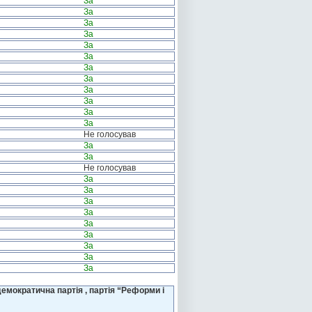
За
За
За
За
За
За
За
За
За
За
За
За
Не голосував
За
За
Не голосував
За
За
За
За
За
За
За
За
За
емократична партія , партія “Реформи і