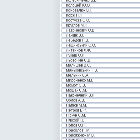
Колесніченко В.В.
Колоцей Ю.О.
Коновалюк В.І.
Корж П.П.
Костусєв О.О.
Круглов М.П.
Лавринович О.В.
Ландік В.І.
Лебедєв П.В.
Лєщинський О.О.
Литвинов Л.Ф.
Лукаш О.Л.
Льовочкін С.В.
Малишев В.С.
Маньковський Г.В.
Мельник С.А.
Мироненко М.І.
Момот С.В.
Мошак С.М.
Наконечний В.Л.
Орлов А.В.
Папієв М.М.
Петров Б.Ф.
Піскун С.М.
Плохой І.І.
Попов О.П.
Прасолов І.М.
Присяжнюк М.В.