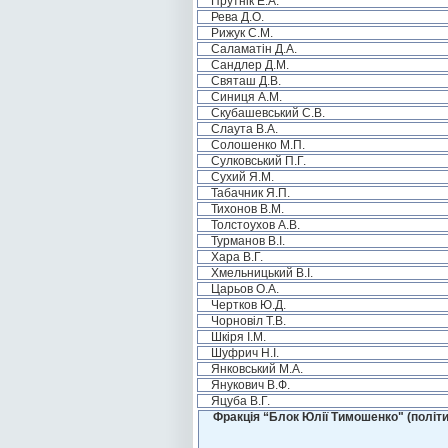
Прутнік Е.А.
Рева Д.О.
Рижук С.М.
Саламатін Д.А.
Сандлер Д.М.
Святаш Д.В.
Синиця А.М.
Скубашевський С.В.
Слаута В.А.
Солошенко М.П.
Сулковський П.Г.
Сухий Я.М.
Табачник Я.П.
Тихонов В.М.
Толстоухов А.В.
Турманов В.І.
Хара В.Г.
Хмельницький В.І.
Царьов О.А.
Чертков Ю.Д.
Чорновіл Т.В.
Шкіря І.М.
Шуфрич Н.І.
Янковський М.А.
Янукович В.Ф.
Яцуба В.Г.
Фракція “Блок Юлії Тимошенко" (політи