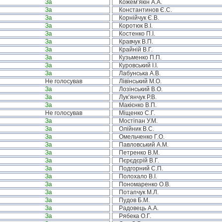
За
Кожем’якін А.А.
За
Константинов Є.С.
За
Корнійчук Є.В.
За
Коротюк В.І.
За
Костенко П.І.
За
Кравчук В.П.
За
Крайній В.Г.
За
Кузьменко П.П.
За
Куровський І.І.
За
Лабунська А.В.
Не голосував
Лівінський М.О.
За
Лозінський В.О.
За
Лук’янчук Р.В.
За
Макієнко В.П.
Не голосував
Міщенко С.Г.
За
Мостіпан У.М.
За
Олійник В.С.
За
Омельченко Г.О.
За
Павловський А.М.
За
Петренко В.М.
За
Пєрєдєрій В.Г.
За
Подгорний С.П.
За
Полохало В.І.
За
Пономаренко О.В.
За
Потапчук М.Л.
За
Пудов Б.М.
За
Радовець А.А.
За
Рябека О.Г.