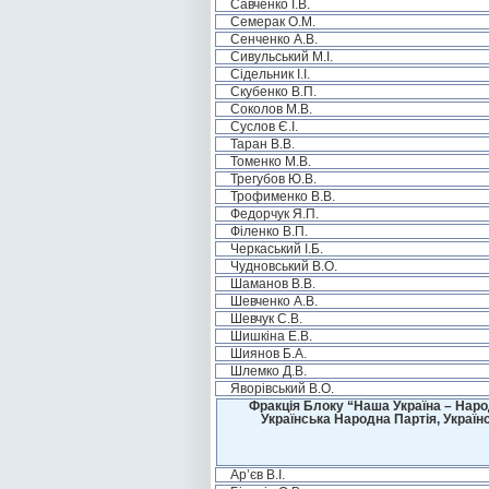
Савченко І.В.
Семерак О.М.
Сенченко А.В.
Сивульський М.І.
Сідельник І.І.
Скубенко В.П.
Соколов М.В.
Суслов Є.І.
Таран В.В.
Томенко М.В.
Трегубов Ю.В.
Трофименко В.В.
Федорчук Я.П.
Філенко В.П.
Черкаський І.Б.
Чудновський В.О.
Шаманов В.В.
Шевченко А.В.
Шевчук С.В.
Шишкіна Е.В.
Шиянов Б.А.
Шлемко Д.В.
Яворівський В.О.
Фракція Блоку “Наша Україна – Наро
Українська Народна Партія, Україн
Ар’єв В.І.