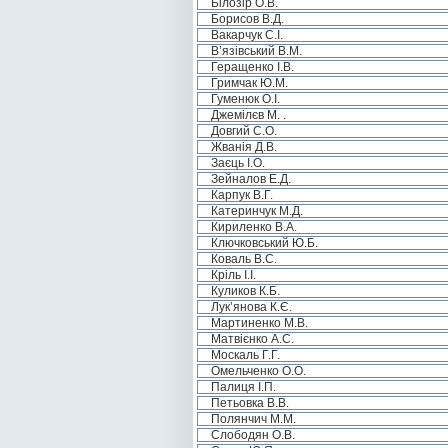
Білозір О.В.
Борисов В.Д.
Вакарчук С.І.
В’язівський В.М.
Геращенко І.В.
Гримчак Ю.М.
Гуменюк О.І.
Джемілєв М. .
Довгий С.О.
Жванія Д.В.
Заєць І.О.
Зейналов Е.Д.
Карпук В.Г.
Катеринчук М.Д.
Кириленко В.А.
Ключковський Ю.Б.
Коваль В.С.
Кріль І.І.
Куликов К.Б.
Лук’янова К.Є.
Мартиненко М.В.
Матвієнко А.С.
Москаль Г.Г.
Омельченко О.О.
Палиця І.П.
Петьовка В.В.
Полянчич М.М.
Слободян О.В.