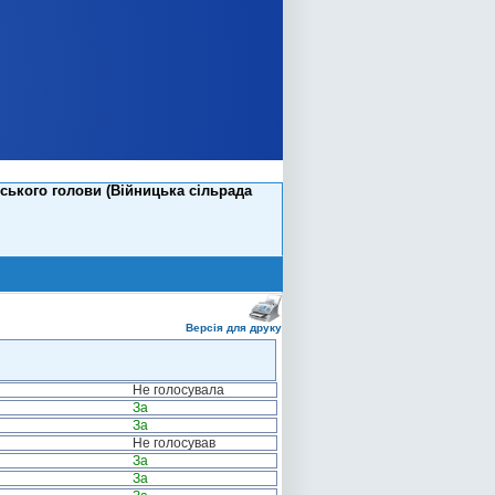
ського голови (Війницька сільрада
Версія для друку
Не голосувала
За
За
Не голосував
За
За