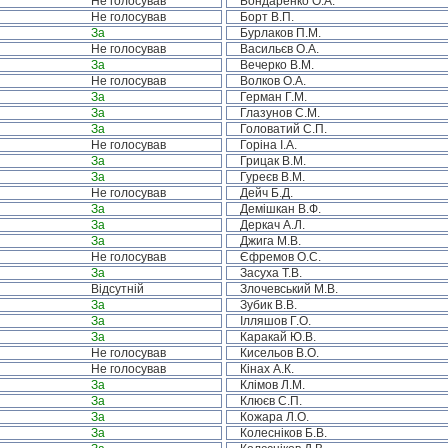
Не голосував
Бондаренко О.А.
Не голосував
Борт В.П.
За
Бурлаков П.М.
Не голосував
Васильєв О.А.
За
Вечерко В.М.
Не голосував
Волков О.А.
За
Герман Г.М.
За
Глазунов С.М.
За
Головатий С.П.
Не голосував
Горіна І.А.
За
Грицак В.М.
За
Гуреєв В.М.
Не голосував
Дейч Б.Д.
За
Демішкан В.Ф.
За
Деркач А.Л.
За
Джига М.В.
Не голосував
Єфремов О.С.
За
Засуха Т.В.
Відсутній
Злочевський М.В.
За
Зубик В.В.
За
Ілляшов Г.О.
За
Каракай Ю.В.
Не голосував
Кисельов В.О.
Не голосував
Кінах А.К.
За
Клімов Л.М.
За
Клюєв С.П.
За
Кожара Л.О.
За
Колесніков Б.В.