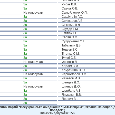
За
Пшонка А.В.
За
Рибак В.В.
За
Савчук О.В.
Не голосував
Самойленко Ю.П.
За
Сафіуллін Р.С.
За
Селіваров А.Б.
За
Сівкович В.Л.
За
Скудар Г.М.
За
Смітюх Г.Є.
За
Стоян О.М.
За
Супруненко О.І.
За
Табачник Д.В.
За
Тедеєв Е.С.
За
Тітенко С.М.
За
Тулуб С.Б.
Не голосував
Фесенко Л.І.
За
Харлім В.М.
За
Хомутиннік В.Ю.
Не голосував
Черноморов О.М.
За
Чечетов М.В.
За
Шенцев Д.О.
Не голосував
Шпенов Д.Ю.
За
Щербань А.В.
За
Янукович В.В.
За
Ярощук В.І.
За
чних партій “Всеукраїнське об’єднання “Батьківщина”, Українська соціал-д
порядок”)
Кількість депутатів: 156