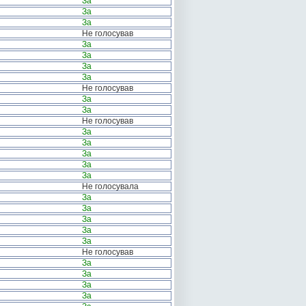
За
За
За
Не голосував
За
За
За
За
Не голосував
За
За
Не голосував
За
За
За
За
За
Не голосувала
За
За
За
За
За
Не голосував
За
За
За
За