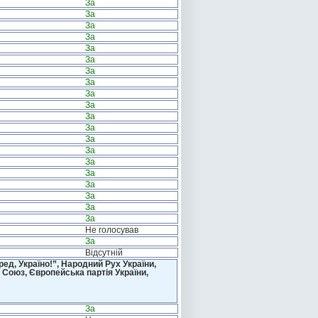
За
За
За
За
За
За
За
За
За
За
За
За
За
За
За
За
За
За
За
За
Не голосував
За
Відсутній
д, Україно!”, Народний Рух України,
 Союз, Європейська партія України,
За