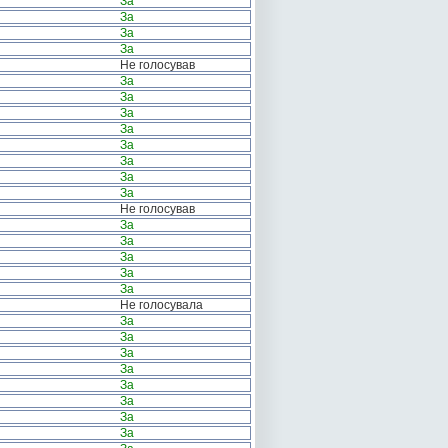
За
За
За
За
Не голосував
За
За
За
За
За
За
За
За
Не голосував
За
За
За
За
За
Не голосувала
За
За
За
За
За
За
За
За