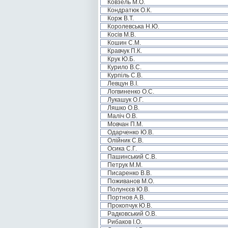
Ковзель М.О.
Кондратюк О.К.
Корж В.Т.
Королевська Н.Ю.
Косів М.В.
Кошин С.М.
Кравчук П.К.
Крук Ю.Б.
Курило В.С.
Курпіль С.В.
Левцун В.І.
Логвиненко О.С.
Лукашук О.Г.
Ляшко О.В.
Маліч О.В.
Мовчан П.М.
Одарченко Ю.В.
Олійник С.В.
Осика С.Г.
Пашинський С.В.
Петрук М.М.
Писаренко В.В.
Поживанов М.О.
Полунєєв Ю.В.
Портнов А.В.
Прокопчук Ю.В.
Радковський О.В.
Рибаков І.О.