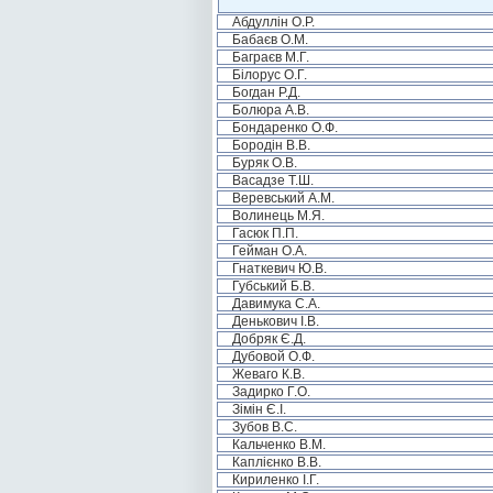
Абдуллін О.Р.
Бабаєв О.М.
Баграєв М.Г.
Білорус О.Г.
Богдан Р.Д.
Болюра А.В.
Бондаренко О.Ф.
Бородін В.В.
Буряк О.В.
Васадзе Т.Ш.
Веревський А.М.
Волинець М.Я.
Гасюк П.П.
Гейман О.А.
Гнаткевич Ю.В.
Губський Б.В.
Давимука С.А.
Денькович І.В.
Добряк Є.Д.
Дубовой О.Ф.
Жеваго К.В.
Задирко Г.О.
Зімін Є.І.
Зубов В.С.
Кальченко В.М.
Каплієнко В.В.
Кириленко І.Г.