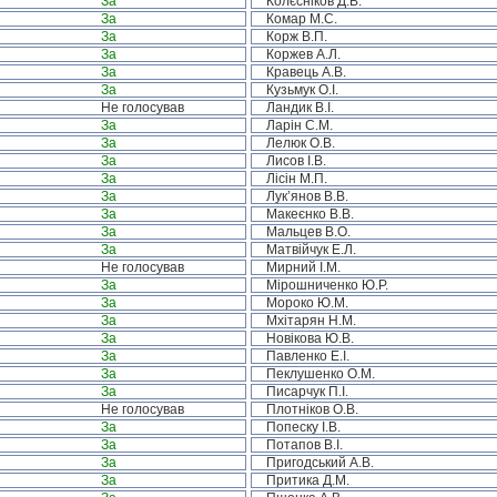
За
Колєсніков Д.В.
За
Комар М.С.
За
Корж В.П.
За
Коржев А.Л.
За
Кравець А.В.
За
Кузьмук О.І.
Не голосував
Ландик В.І.
За
Ларін С.М.
За
Лелюк О.В.
За
Лисов І.В.
За
Лісін М.П.
За
Лук’янов В.В.
За
Макеєнко В.В.
За
Мальцев В.О.
За
Матвійчук Е.Л.
Не голосував
Мирний І.М.
За
Мірошниченко Ю.Р.
За
Мороко Ю.М.
За
Мхітарян Н.М.
За
Новікова Ю.В.
За
Павленко Е.І.
За
Пеклушенко О.М.
За
Писарчук П.І.
Не голосував
Плотніков О.В.
За
Попеску І.В.
За
Потапов В.І.
За
Пригодський А.В.
За
Притика Д.М.