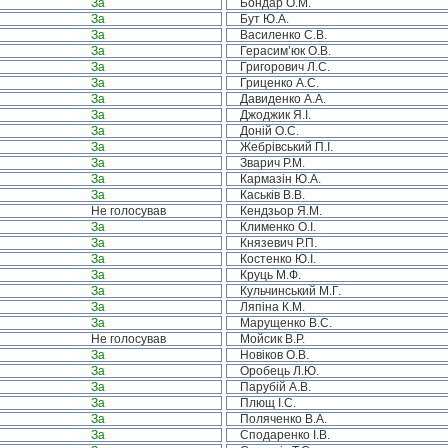
За
Бондар О.М.
За
Бут Ю.А.
За
Василенко С.В.
За
Герасим’юк О.В.
За
Григорович Л.С.
За
Гриценко А.С.
За
Давиденко А.А.
За
Джоджик Я.І.
За
Доній О.С.
За
Жебрівський П.І.
За
Зварич Р.М.
За
Кармазін Ю.А.
За
Каськів В.В.
Не голосував
Кендзьор Я.М.
За
Клименко О.І.
За
Князевич Р.П.
За
Костенко Ю.І.
За
Круць М.Ф.
За
Кульчинський М.Г.
За
Ляпіна К.М.
За
Марущенко В.С.
Не голосував
Мойсик В.Р.
За
Новіков О.В.
За
Оробець Л.Ю.
За
Парубій А.В.
За
Плющ І.С.
За
Поляченко В.А.
За
Сподаренко І.В.