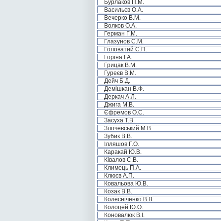
Бурлаков П.М.
Васильєв О.А.
Вечерко В.М.
Волков О.А.
Герман Г.М.
Глазунов С.М.
Головатий С.П.
Горіна І.А.
Грицак В.М.
Гуреєв В.М.
Дейч Б.Д.
Демішкан В.Ф.
Деркач А.Л.
Джига М.В.
Єфремов О.С.
Засуха Т.В.
Злочевський М.В.
Зубик В.В.
Ілляшов Г.О.
Каракай Ю.В.
Ківалов С.В.
Климець П.А.
Клюєв А.П.
Ковальова Ю.В.
Козак В.В.
Колесніченко В.В.
Колоцей Ю.О.
Коновалюк В.І.