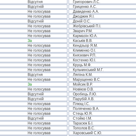
Відсутня
Григорович Л.С.
Відсутній
Гриценко А.С.
Не голосував
Давиденко А.А.
Не голосував
Джоджик Я.І.
Відсутній
Доній О.С.
Не голосував
Жебрівський П.І.
Не голосував
Зварич Р.М.
Не голосував
Кармазін Ю.А.
За
Каськів В.В.
Не голосував
Кендзьор Я.М.
Не голосував
Клименко О.І.
Не голосував
Князевич Р.П.
Не голосував
Костенко Ю.І.
Не голосував
Круць М.Ф.
Не голосував
Кульчинський М.Г.
Відсутня
Ляпіна К.М.
Не голосував
Марущенко В.С.
За
Мойсик В.Р.
Не голосував
Новіков О.В.
Відсутній
Оробець Л.Ю.
Відсутній
Парубій А.В.
Не голосував
Плющ І.С.
Не голосував
Поляченко В.А.
Не голосував
Стець Ю.Я.
Відсутній
Стойко І.М.
Не голосував
Тарасюк Б.І.
Не голосував
Тополов В.С.
Не голосував
Харовський С.Ю.