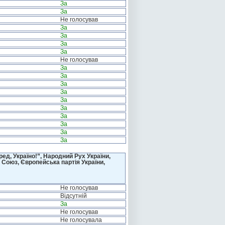
За
За
Не голосував
За
За
За
За
Не голосував
За
За
За
За
За
За
За
За
За
За
д, Україно!”, Народний Рух України,
 Союз, Європейська партія України,
Не голосував
Відсутній
За
Не голосував
Не голосувала