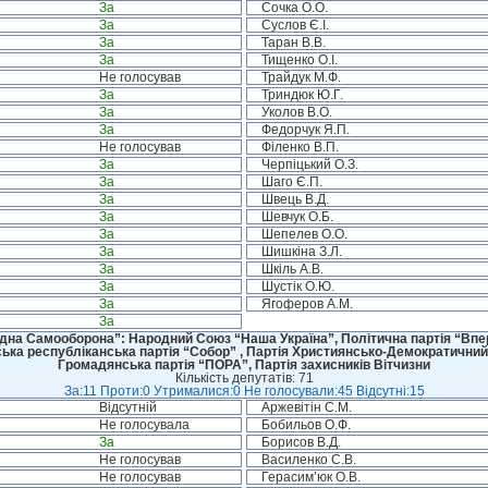
За
Сочка О.О.
За
Суслов Є.І.
За
Таран В.В.
За
Тищенко О.І.
Не голосував
Трайдук М.Ф.
За
Триндюк Ю.Г.
За
Уколов В.О.
За
Федорчук Я.П.
Не голосував
Філенко В.П.
За
Черпіцький О.З.
За
Шаго Є.П.
За
Швець В.Д.
За
Шевчук О.Б.
За
Шепелев О.О.
За
Шишкіна З.Л.
За
Шкіль А.В.
За
Шустік О.Ю.
За
Ягоферов А.М.
За
дна Самооборона”: Народний Союз “Наша Україна”, Політична партія “Впере
ська республіканська партія “Собор” , Партія Християнсько-Демократичний
Громадянська партія “ПОРА”, Партія захисників Вітчизни
Кількість депутатів: 71
За:11 Проти:0 Утрималися:0 Не голосували:45 Відсутні:15
Відсутній
Аржевітін С.М.
Не голосувала
Бобильов О.Ф.
За
Борисов В.Д.
Не голосував
Василенко С.В.
Не голосував
Герасим’юк О.В.