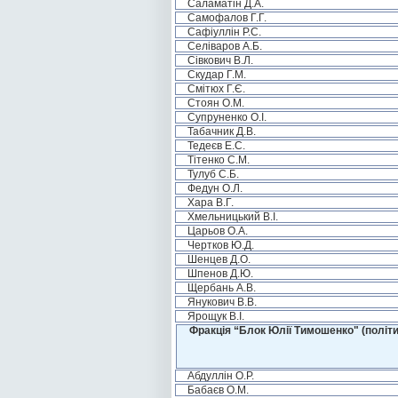
Саламатін Д.А.
Самофалов Г.Г.
Сафіуллін Р.С.
Селіваров А.Б.
Сівкович В.Л.
Скудар Г.М.
Смітюх Г.Є.
Стоян О.М.
Супруненко О.І.
Табачник Д.В.
Тедеєв Е.С.
Тітенко С.М.
Тулуб С.Б.
Федун О.Л.
Хара В.Г.
Хмельницький В.І.
Царьов О.А.
Чертков Ю.Д.
Шенцев Д.О.
Шпенов Д.Ю.
Щербань А.В.
Янукович В.В.
Ярощук В.І.
Фракція “Блок Юлії Тимошенко" (політи
Абдуллін О.Р.
Бабаєв О.М.