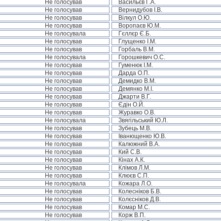
Не голосував
Васильєв Г.А.
Не голосував
Вернидубов І.В.
Не голосував
Вілкул О.Ю.
Не голосував
Воропаєв Ю.М.
Не голосувала
Гєллєр Є.Б.
Не голосував
Глущенко І.М.
Не голосував
Горбаль В.М.
Не голосувала
Горошкевич О.С.
Не голосував
Гуменюк І.М.
Не голосував
Дарда О.П.
Не голосував
Демидко В.М.
Не голосував
Демянко М.І.
Не голосував
Джарти В.Г.
Не голосував
Єдін О.Й.
Не голосував
Журавко О.В.
Не голосувала
Звягільський Ю.Л.
Не голосував
Зубець М.В.
Не голосував
Іванющенко Ю.В.
Не голосував
Калюжний В.А.
Не голосував
Кий С.В.
Не голосував
Кінах А.К.
Не голосував
Клімов Л.М.
Не голосував
Клюєв С.П.
Не голосувала
Кожара Л.О.
Не голосував
Колесніков Б.В.
Не голосував
Колєсніков Д.В.
Не голосував
Комар М.С.
Не голосував
Корж В.П.