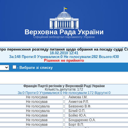
Верховна Рада України
Офіційний вебпортал парламенту України
про перенесення розгляду питання щодо обрання на посаду судді Ст
18.02.2010 12:41
За:148 Проти:0 Утрималися:0 Не голосували:282 Всього:430
Рішення не прийнято
- Вибрати зі списку
Фракція Партії регіонів у Верховній Раді України
Кількість депутатів: 172
За:0 Проти:0 Утрималися:0 Не голосували:172 Відсутні:0
Не голосував
Акімова І.М.
Не голосував
Ахметов Р.Л.
Не голосувала
Бевзенко В.Ф.
Не голосувала
Білий О.П.
Не голосував
Бойко Ю.А.
Не голосував
Бондаренко О.А.
Не голосував
Борт В.П.