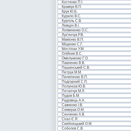
Костенко П.І.
Кравчук В.П.
Крук Ю.Б.
Курило В.С.
Курпіль С.В.
Левцун В.І.
Логвиненко О.С.
Лук’янчук Р.В.
Макієнко В.П.
Міщенко С.Г.
Мостіпан У.М.
Олійник В.С.
Омельченко Г.О.
Павленко В.В.
Пашинський С.В.
Петрук М.М.
Пилипенко В.П.
Подгорний С.П.
Полунєєв Ю.В.
Потапчук М.Л.
Пудов Б.М.
Радовець А.А.
Савченко І.В.
Семерак О.М.
Сенченко А.В.
Сігал Є.Я.
Скибінецький О.М.
Соболєв С.В.