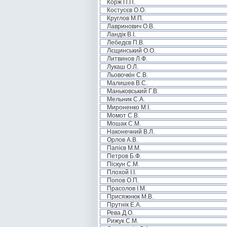
Корж П.П.
Костусєв О.О.
Круглов М.П.
Лавринович О.В.
Ландік В.І.
Лебедєв П.В.
Лєщинський О.О.
Литвинов Л.Ф.
Лукаш О.Л.
Льовочкін С.В.
Малишев В.С.
Маньковський Г.В.
Мельник С.А.
Мироненко М.І.
Момот С.В.
Мошак С.М.
Наконечний В.Л.
Орлов А.В.
Папієв М.М.
Петров Б.Ф.
Піскун С.М.
Плохой І.І.
Попов О.П.
Прасолов І.М.
Присяжнюк М.В.
Прутнік Е.А.
Рева Д.О.
Рижук С.М.