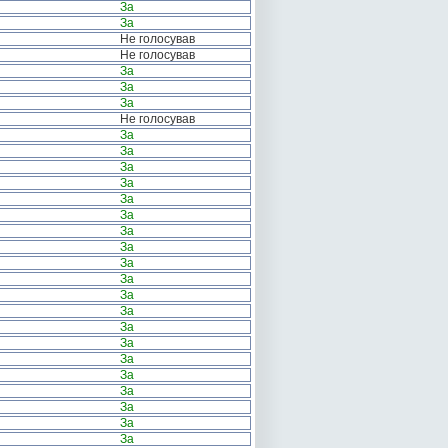
За
За
Не голосував
Не голосував
За
За
За
Не голосував
За
За
За
За
За
За
За
За
За
За
За
За
За
За
За
За
За
За
За
За