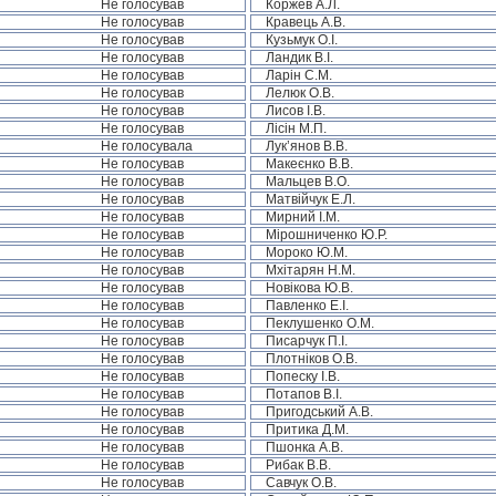
Не голосував
Коржев А.Л.
Не голосував
Кравець А.В.
Не голосував
Кузьмук О.І.
Не голосував
Ландик В.І.
Не голосував
Ларін С.М.
Не голосував
Лелюк О.В.
Не голосував
Лисов І.В.
Не голосував
Лісін М.П.
Не голосувала
Лук’янов В.В.
Не голосував
Макеєнко В.В.
Не голосував
Мальцев В.О.
Не голосував
Матвійчук Е.Л.
Не голосував
Мирний І.М.
Не голосував
Мірошниченко Ю.Р.
Не голосував
Мороко Ю.М.
Не голосував
Мхітарян Н.М.
Не голосував
Новікова Ю.В.
Не голосував
Павленко Е.І.
Не голосував
Пеклушенко О.М.
Не голосував
Писарчук П.І.
Не голосував
Плотніков О.В.
Не голосував
Попеску І.В.
Не голосував
Потапов В.І.
Не голосував
Пригодський А.В.
Не голосував
Притика Д.М.
Не голосував
Пшонка А.В.
Не голосував
Рибак В.В.
Не голосував
Савчук О.В.