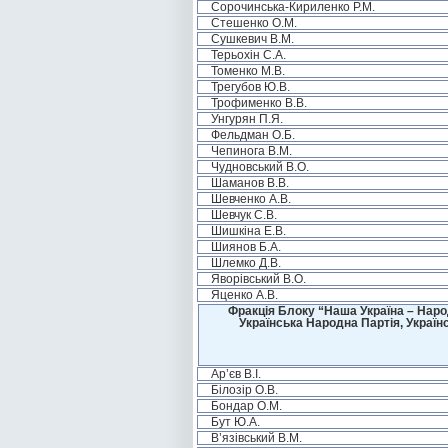
Сорочинська-Кириленко Р.М.
Стешенко О.М.
Сушкевич В.М.
Терьохін С.А.
Томенко М.В.
Трегубов Ю.В.
Трофименко В.В.
Унгурян П.Я.
Фельдман О.Б.
Чепинога В.М.
Чудновський В.О.
Шаманов В.В.
Шевченко А.В.
Шевчук С.В.
Шишкіна Е.В.
Шиянов Б.А.
Шлемко Д.В.
Яворівський В.О.
Яценко А.В.
Фракція Блоку “Наша Україна – Наро
Українська Народна Партія, Україн
Ар’єв В.І.
Білозір О.В.
Бондар О.М.
Бут Ю.А.
В’язівський В.М.