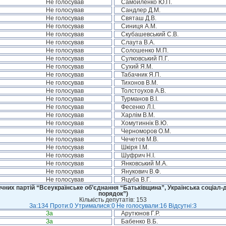
Не голосував
Самойленко Ю.П.
Не голосував
Сандлер Д.М.
Не голосував
Святаш Д.В.
Не голосував
Синиця А.М.
Не голосував
Скубашевський С.В.
Не голосував
Слаута В.А.
Не голосував
Солошенко М.П.
Не голосував
Сулковський П.Г.
Не голосував
Сухий Я.М.
Не голосував
Табачник Я.П.
Не голосував
Тихонов В.М.
Не голосував
Толстоухов А.В.
Не голосував
Турманов В.І.
Не голосував
Фесенко Л.І.
Не голосував
Харлім В.М.
Не голосував
Хомутиннік В.Ю.
Не голосував
Черноморов О.М.
Не голосував
Чечетов М.В.
Не голосував
Шкіря І.М.
Не голосував
Шуфрич Н.І.
Не голосував
Янковський М.А.
Не голосував
Янукович В.Ф.
Не голосував
Яцуба В.Г.
чних партій “Всеукраїнське об’єднання “Батьківщина”, Українська соціал-д
порядок”)
Кількість депутатів: 153
За:134 Проти:0 Утрималися:0 Не голосували:16 Відсутні:3
За
Арутюнов Г.Р.
За
Бабенко В.Б.