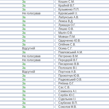
За
Кошин С.М.
За
Крайній В.Г.
За
Кузьменко П.П.
Не голосував
Куровський І.І.
За
Лабунська А.В.
За
Лемза В.Д.
За
Лукашук О.Г.
За
Ляшко О.В.
За
Маліч О.В.
За
Мовчан П.М.
За
Одарченко Ю.В.
За
Олійник С.В.
Відсутній
Осика С.Г.
За
Павловський А.М.
Не голосував
Петренко В.М.
Не голосував
Пєрєдєрій В.Г.
За
Писаренко В.В.
За
Полохало В.І.
Відсутній
Портнов А.В.
За
Прокопчук Ю.В.
За
Радковський О.В.
За
Рябека О.Г.
За
Сас С.В.
За
Семинога А.І.
За
Сербін Ю.С.
За
Сідельник І.І.
За
Скубенко В.П.
За
Соколов М.В.