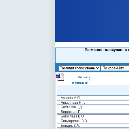
Поіменне голосування 
Зберегти
в
форматі RTF
Азаров М.Я.
Аркаллаєв Н.Г.
Бахтеєва Т.Д.
Бережна І.Г.
Богуслаєв В.О.
Бондаренко В.В.
Бондик В.А.