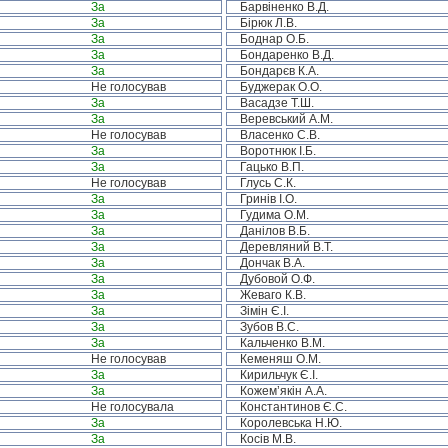
За
Барвіненко В.Д.
За
Бірюк Л.В.
За
Боднар О.Б.
За
Бондаренко В.Д.
За
Бондарєв К.А.
Не голосував
Буджерак О.О.
За
Васадзе Т.Ш.
За
Веревський А.М.
Не голосував
Власенко С.В.
За
Воротнюк І.Б.
За
Гацько В.П.
Не голосував
Глусь С.К.
За
Гринів І.О.
За
Гудима О.М.
За
Данілов В.Б.
За
Деревляний В.Т.
За
Дончак В.А.
За
Дубовой О.Ф.
За
Жеваго К.В.
За
Зімін Є.І.
За
Зубов В.С.
За
Кальченко В.М.
Не голосував
Кеменяш О.М.
За
Кирильчук Є.І.
За
Кожем’якін А.А.
Не голосувала
Константинов Є.С.
За
Королевська Н.Ю.
За
Косів М.В.