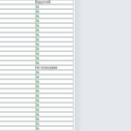
Відсутній
За
За
За
За
За
За
За
За
За
За
За
За
За
Не голосував
За
За
За
За
За
За
За
За
За
За
За
За
За