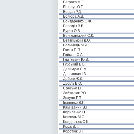
Баграєв М.Г.
Білорус О.Г.
Богдан Р.Д.
Болюра А.В.
Бондаренко О.Ф.
Бородін В.В.
Буряк О.В.
Веліжанський С.К.
Ветвицький Д.О.
Волинець М.Я.
Гасюк П.П.
Гейман О.А.
Гнаткевич Ю.В.
Губський Б.В.
Давимука С.А.
Денькович І.В.
Добряк Є.Д.
Дубіль В.О.
Єресько І.Г.
Забзалюк Р.О.
Зозуля Р.П.
Іваненко В.Г.
Камчатний В.Г.
Кириленко І.Г.
Ковзель М.О.
Кондратюк О.К.
Корж В.Т.
Коротюк В.І.