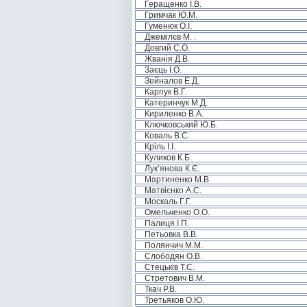
Геращенко І.В.
Гримчак Ю.М.
Гуменюк О.І.
Джемілєв М. .
Довгий С.О.
Жванія Д.В.
Заєць І.О.
Зейналов Е.Д.
Карпук В.Г.
Катеринчук М.Д.
Кириленко В.А.
Ключковський Ю.Б.
Коваль В.С.
Кріль І.І.
Куликов К.Б.
Лук’янова К.Є.
Мартиненко М.В.
Матвієнко А.С.
Москаль Г.Г.
Омельченко О.О.
Палиця І.П.
Петьовка В.В.
Полянчич М.М.
Слободян О.В.
Стецьків Т.С.
Стретович В.М.
Ткач Р.В.
Третьяков О.Ю.