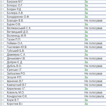
Баграєв М.Г.
За
Білорус О.Г.
За
Богдан Р.Д.
За
Болюра А.В.
За
Бондаренко О.Ф.
За
Бородін В.В.
Не голосував
Буряк О.В.
За
Веліжанський С.К.
Не голосував
Ветвицький Д.О.
За
Волинець М.Я.
За
Гасюк П.П.
За
Гейман О.А.
Не голосував
Гнаткевич Ю.В.
Не голосував
Губський Б.В.
За
Давимука С.А.
За
Денькович І.В.
Не голосував
Добряк Є.Д.
За
Дубіль В.О.
Не голосував
Єресько І.Г.
За
Забзалюк Р.О.
Не голосував
Зозуля Р.П.
За
Іваненко В.Г.
Не голосував
Камчатний В.Г.
Не голосував
Кириленко І.Г.
За
Ковзель М.О.
Не голосував
Кондратюк О.К.
Не голосувала
Корж В.Т.
За
Коротюк В.І.
За