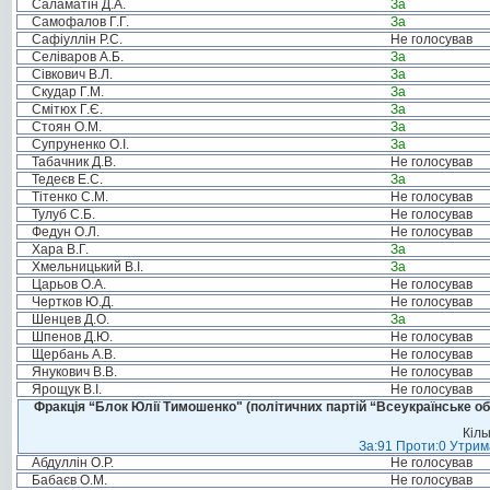
Саламатін Д.А.
За
Самофалов Г.Г.
За
Сафіуллін Р.С.
Не голосував
Селіваров А.Б.
За
Сівкович В.Л.
За
Скудар Г.М.
За
Смітюх Г.Є.
За
Стоян О.М.
За
Супруненко О.І.
За
Табачник Д.В.
Не голосував
Тедеєв Е.С.
За
Тітенко С.М.
Не голосував
Тулуб С.Б.
Не голосував
Федун О.Л.
Не голосував
Хара В.Г.
За
Хмельницький В.І.
За
Царьов О.А.
Не голосував
Чертков Ю.Д.
Не голосував
Шенцев Д.О.
За
Шпенов Д.Ю.
Не голосував
Щербань А.В.
Не голосував
Янукович В.В.
Не голосував
Ярощук В.І.
Не голосував
Фракція “Блок Юлії Тимошенко" (політичних партій “Всеукраїнське об
Кіль
За:91 Проти:0 Утрима
Абдуллін О.Р.
Не голосував
Бабаєв О.М.
Не голосував