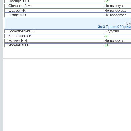
Поліщук О.В.
За
Сінченко В.М.
Не голосував
Шаров І.Ф.
Не голосував
Шмідт М.О.
Не голосував
Кіл
За:3 Проти:0 Утрим
Богословська І.Г.
Відсутня
Каплієнко В.В.
За
Матчук В.Й.
Не голосував
Чорновіл Т.В.
За