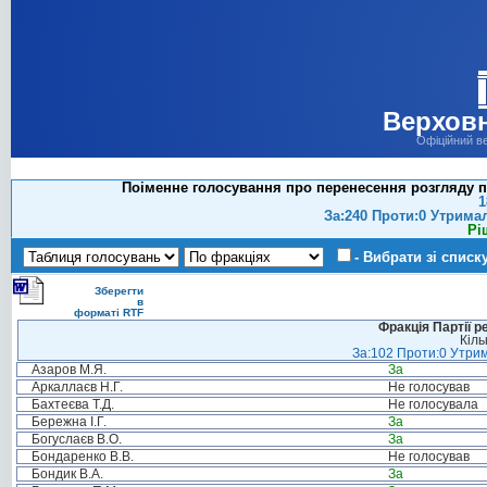
Верховн
Офіційний в
Поіменне голосування про перенесення розгляду п
1
За:240 Проти:0 Утрима
Рі
- Вибрати зі списк
Зберегти
в
форматі RTF
Фракція Партії р
Кіль
За:102 Проти:0 Утрим
Азаров М.Я.
За
Аркаллаєв Н.Г.
Не голосував
Бахтеєва Т.Д.
Не голосувала
Бережна І.Г.
За
Богуслаєв В.О.
За
Бондаренко В.В.
Не голосував
Бондик В.А.
За