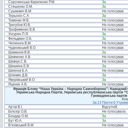
Сорочинська-Кириленко Р.М.
За
Стешенко О.М.
За
Сушкевич В.М.
Не голосував
Терьохін С.А.
За
Томенко М.В.
Не голосував
Трегубов Ю.В.
Не голосував
Трофименко В.В.
Не голосував
Унгурян П.Я.
За
Фельдман О.Б.
За
Чепинога В.М.
Не голосував
Чудновський В.О.
Не голосував
Шаманов В.В.
За
Шевченко А.В.
Не голосував
Шевчук С.В.
Не голосував
Шишкіна Е.В.
За
Шиянов Б.А.
Не голосував
Шлемко Д.В.
За
Яворівський В.О.
За
Яценко А.В.
Не голосував
Фракція Блоку “Наша Україна – Народна Самооборона”: Народний Со
Українська Народна Партія, Українська республіканська партія “
Громадянська партія 
Кіл
За:13 Проти:0 Утрима
Ар’єв В.І.
Відсутній
Білозір О.В.
Не голосувала
Бондар О.М.
За
Бут Ю.А.
За
В’язівський В.М.
Не голосував