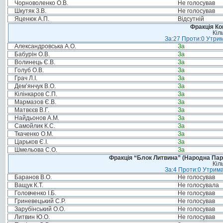
Чорноволенко О.В.
Не голосував
Шкутяк З.В.
Не голосував
Яценюк А.П.
Відсутній
Фракція Ком
Кіл
За:27 Проти:0 Утрим
Александровська А.О.
За
Бабурін О.В.
За
Волинець Є.В.
За
Голуб О.В.
За
Грач Л.І.
За
Дем’янчук В.О.
За
Кілінкаров С.П.
За
Мармазов Є.В.
За
Матвєєв В.Г.
За
Найдьонов А.М.
За
Самойлик К.С.
За
Ткаченко О.М.
За
Царьков Є.І.
За
Шмельова С.О.
За
Фракція “Блок Литвина” (Народна Парті
Кіл
За:4 Проти:0 Утрима
Баранов В.О.
Не голосував
Ващук К.Т.
Не голосувала
Головченко І.Б.
Не голосував
Гриневецький С.Р.
Не голосував
Зарубінський О.О.
Не голосував
Литвин Ю.О.
Не голосував