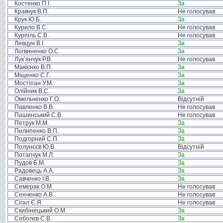
Костенко П.І.
За
Кравчук В.П.
Не голосував
Крук Ю.Б.
За
Курило В.С.
Не голосував
Курпіль С.В.
Не голосував
Левцун В.І.
За
Логвиненко О.С.
За
Лук’янчук Р.В.
Не голосував
Макієнко В.П.
За
Міщенко С.Г.
За
Мостіпан У.М.
За
Олійник В.С.
За
Омельченко Г.О.
Відсутній
Павленко В.В.
Не голосував
Пашинський С.В.
Не голосував
Петрук М.М.
За
Пилипенко В.П.
За
Подгорний С.П.
За
Полунєєв Ю.В.
Відсутній
Потапчук М.Л.
За
Пудов Б.М.
За
Радовець А.А.
За
Савченко І.В.
За
Семерак О.М.
Не голосував
Сенченко А.В.
Не голосував
Сігал Є.Я.
Не голосував
Скибінецький О.М.
За
Соболєв С.В.
За