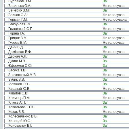
Бурлаков П.М.
За
Васильєв О.А.
Не голосував
Вечерко В.М.
За
Волков О.А.
Не голосував
Герман Г.М.
Не голосувала
Глазунов С.М.
За
Головатий С.П.
Не голосував
Горіна І.А.
За
Грицак В.М.
Не голосував
Гуреєв В.М.
Не голосував
Дейч Б.Д.
За
Демішкан В.Ф.
Не голосував
Деркач А.Л.
За
Джига М.В.
За
Єфремов О.С.
За
Засуха Т.В.
За
Злочевський М.В.
Не голосував
Зубик В.В.
За
Ілляшов Г.О.
За
Каракай Ю.В.
Не голосував
Ківалов С.В.
За
Климець П.А.
Не голосував
Клюєв А.П.
За
Ковальова Ю.В.
За
Козак В.В.
Не голосував
Колесніченко В.В.
За
Колоцей Ю.О.
За
Коновалюк В.І.
За