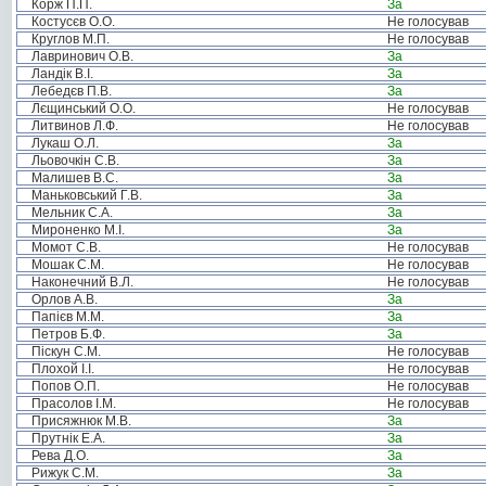
Корж П.П.
За
Костусєв О.О.
Не голосував
Круглов М.П.
Не голосував
Лавринович О.В.
За
Ландік В.І.
За
Лебедєв П.В.
За
Лєщинський О.О.
Не голосував
Литвинов Л.Ф.
Не голосував
Лукаш О.Л.
За
Льовочкін С.В.
За
Малишев В.С.
За
Маньковський Г.В.
За
Мельник С.А.
За
Мироненко М.І.
За
Момот С.В.
Не голосував
Мошак С.М.
Не голосував
Наконечний В.Л.
Не голосував
Орлов А.В.
За
Папієв М.М.
За
Петров Б.Ф.
За
Піскун С.М.
Не голосував
Плохой І.І.
Не голосував
Попов О.П.
Не голосував
Прасолов І.М.
Не голосував
Присяжнюк М.В.
За
Прутнік Е.А.
За
Рева Д.О.
За
Рижук С.М.
За