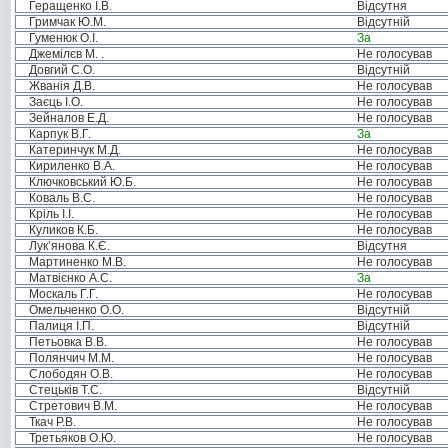
Геращенко І.В.
Відсутня
Гримчак Ю.М.
Відсутній
Гуменюк О.І.
За
Джемілєв М. .
Не голосував
Довгий С.О.
Відсутній
Жванія Д.В.
Не голосував
Заєць І.О.
Не голосував
Зейналов Е.Д.
Не голосував
Карпук В.Г.
За
Катеринчук М.Д.
Не голосував
Кириленко В.А.
Не голосував
Ключковський Ю.Б.
Не голосував
Коваль В.С.
Не голосував
Кріль І.І.
Не голосував
Куликов К.Б.
Не голосував
Лук’янова К.Є.
Відсутня
Мартиненко М.В.
Не голосував
Матвієнко А.С.
За
Москаль Г.Г.
Не голосував
Омельченко О.О.
Відсутній
Палиця І.П.
Відсутній
Петьовка В.В.
Не голосував
Полянчич М.М.
Не голосував
Слободян О.В.
Не голосував
Стецьків Т.С.
Відсутній
Стретович В.М.
Не голосував
Ткач Р.В.
Не голосував
Третьяков О.Ю.
Не голосував