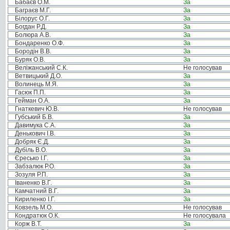
Бабаєв О.М.
За
Баграєв М.Г.
За
Білорус О.Г.
За
Богдан Р.Д.
За
Болюра А.В.
За
Бондаренко О.Ф.
За
Бородін В.В.
За
Буряк О.В.
За
Веліжанський С.К.
Не голосував
Ветвицький Д.О.
За
Волинець М.Я.
За
Гасюк П.П.
За
Гейман О.А.
За
Гнаткевич Ю.В.
Не голосував
Губський Б.В.
За
Давимука С.А.
За
Денькович І.В.
За
Добряк Є.Д.
За
Дубіль В.О.
За
Єресько І.Г.
За
Забзалюк Р.О.
За
Зозуля Р.П.
За
Іваненко В.Г.
За
Камчатний В.Г.
За
Кириленко І.Г.
За
Ковзель М.О.
Не голосував
Кондратюк О.К.
Не голосувала
Корж В.Т.
За