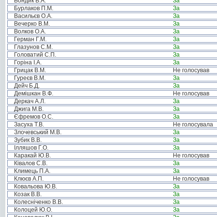
Бондик В.А.
За
Бурлаков П.М.
За
Васильєв О.А.
За
Вечерко В.М.
За
Волков О.А.
За
Герман Г.М.
За
Глазунов С.М.
За
Головатий С.П.
За
Горіна І.А.
За
Грицак В.М.
Не голосував
Гуреєв В.М.
За
Дейч Б.Д.
За
Демішкан В.Ф.
Не голосував
Деркач А.Л.
За
Джига М.В.
За
Єфремов О.С.
За
Засуха Т.В.
Не голосувала
Злочевський М.В.
За
Зубик В.В.
За
Ілляшов Г.О.
За
Каракай Ю.В.
Не голосував
Ківалов С.В.
За
Климець П.А.
За
Клюєв А.П.
Не голосував
Ковальова Ю.В.
За
Козак В.В.
За
Колесніченко В.В.
За
Колоцей Ю.О.
За