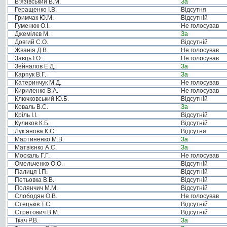
В’язівський В.М.
За
Геращенко І.В.
Відсутня
Гримчак Ю.М.
Відсутній
Гуменюк О.І.
Не голосував
Джемілєв М. .
За
Довгий С.О.
Відсутній
Жванія Д.В.
Не голосував
Заєць І.О.
Не голосував
Зейналов Е.Д.
За
Карпук В.Г.
За
Катеринчук М.Д.
Не голосував
Кириленко В.А.
Не голосував
Ключковський Ю.Б.
Відсутній
Коваль В.С.
За
Кріль І.І.
Відсутній
Куликов К.Б.
Відсутній
Лук’янова К.Є.
Відсутня
Мартиненко М.В.
За
Матвієнко А.С.
За
Москаль Г.Г.
Не голосував
Омельченко О.О.
Відсутній
Палиця І.П.
Відсутній
Петьовка В.В.
Відсутній
Полянчич М.М.
Відсутній
Слободян О.В.
Не голосував
Стецьків Т.С.
Відсутній
Стретович В.М.
Відсутній
Ткач Р.В.
За