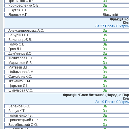
Третьяков О.Ю.
За
Чорноволенко О.В.
За
Шкутяк З.В.
За
Яценюк А.П.
Відсутній
Фракція Ком
Кіл
За:27 Проти:0 Утрим
Александровська А.О.
За
Бабурін О.В.
За
Волинець Є.В.
За
Голуб О.В.
За
Грач Л.І.
За
Дем’янчук В.О.
За
Кілінкаров С.П.
За
Мармазов Є.В.
За
Матвєєв В.Г.
За
Найдьонов А.М.
За
Самойлик К.С.
За
Ткаченко О.М.
За
Царьков Є.І.
За
Шмельова С.О.
За
Фракція “Блок Литвина” (Народна Парті
Кіл
За:19 Проти:0 Утрим
Баранов В.О.
За
Ващук К.Т.
За
Головченко І.Б.
За
Гриневецький С.Р.
За
Зарубінський О.О.
За