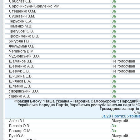
Соболєв С.В.
За
Сорочинська-Кириленко Р.М.
За
Стешенко О.М.
За
Сушкевич В.М.
За
Терьохін С.А.
За
Томенко М.В.
За
Трегубов Ю.В.
За
Трофименко В.В.
За
Унгурян П.Я.
За
Фельдман О.Б.
За
Чепинога В.М.
За
Чудновський В.О.
За
Шаманов В.В.
Не голосував
Шевченко А.В.
Не голосував
Шевчук С.В.
Не голосував
Шишкіна Е.В.
За
Шиянов Б.А.
За
Шлемко Д.В.
За
Яворівський В.О.
За
Яценко А.В.
За
Фракція Блоку “Наша Україна – Народна Самооборона”: Народний Со
Українська Народна Партія, Українська республіканська партія “
Громадянська партія 
Кіл
За:28 Проти:0 Утрима
Ар’єв В.І.
Відсутній
Білозір О.В.
За
Бондар О.М.
За
Бут Ю.А.
Відсутній