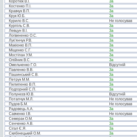
Коротюк В.І.
За
Костенко П.І.
За
Кравчук В.П.
За
Крук Ю.Б.
За
Курило В.С.
Не голосував
Курпіль С.В.
За
Левцун В.І.
За
Логвиненко О.С.
За
Лук’янчук Р.В.
За
Макієнко В.П.
За
Міщенко С.Г.
За
Мостіпан У.М.
За
Олійник В.С.
За
Омельченко Г.О.
Відсутній
Павленко В.В.
За
Пашинський С.В.
За
Петрук М.М.
За
Пилипенко В.П.
За
Подгорний С.П.
За
Полунєєв Ю.В.
Відсутній
Потапчук М.Л.
Не голосував
Пудов Б.М.
Не голосував
Радовець А.А.
За
Савченко І.В.
Не голосував
Семерак О.М.
За
Сенченко А.В.
За
Сігал Є.Я.
За
Скибінецький О.М.
За