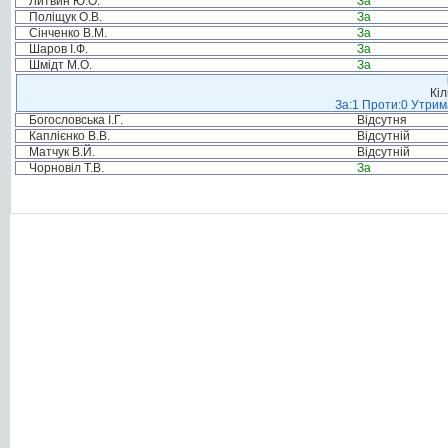
Литвин Ю.О.
За
Поліщук О.В.
За
Сінченко В.М.
За
Шаров І.Ф.
За
Шмідт М.О.
За
Кіл
За:1 Проти:0 Утрим
Богословська І.Г.
Відсутня
Каплієнко В.В.
Відсутній
Матчук В.Й.
Відсутній
Чорновіл Т.В.
За