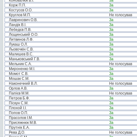
Коновалюк В.І.
За
Корж П.П.
За
Костусєв О.О.
За
Круглов М.П.
Не голосував
Лавринович О.В.
За
Ландік В.І.
За
Лебедєв П.В.
За
Лєщинський О.О.
За
Литвинов Л.Ф.
За
Лукаш О.Л.
За
Льовочкін С.В.
За
Малишев В.С.
За
Маньковський Г.В.
За
Мельник С.А.
Не голосував
Мироненко М.І.
За
Момот С.В.
За
Мошак С.М.
За
Наконечний В.Л.
Не голосував
Орлов А.В.
За
Папієв М.М.
Не голосував
Петров Б.Ф.
За
Піскун С.М.
За
Плохой І.І.
За
Попов О.П.
За
Прасолов І.М.
За
Присяжнюк М.В.
За
Прутнік Е.А.
За
Рева Д.О.
Не голосував