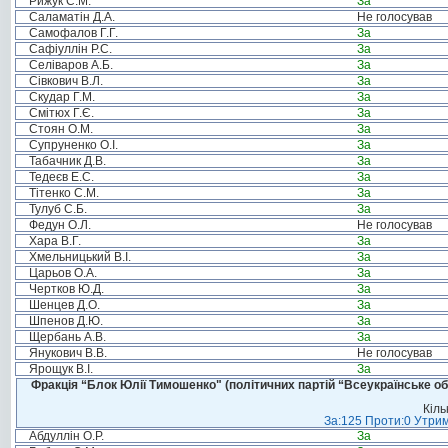
Рижук С.М.
За
Саламатін Д.А.
Не голосував
Самофалов Г.Г.
За
Сафіуллін Р.С.
За
Селіваров А.Б.
За
Сівкович В.Л.
За
Скудар Г.М.
За
Смітюх Г.Є.
За
Стоян О.М.
За
Супруненко О.І.
За
Табачник Д.В.
За
Тедеєв Е.С.
За
Тітенко С.М.
За
Тулуб С.Б.
За
Федун О.Л.
Не голосував
Хара В.Г.
За
Хмельницький В.І.
За
Царьов О.А.
За
Чертков Ю.Д.
За
Шенцев Д.О.
За
Шпенов Д.Ю.
За
Щербань А.В.
За
Янукович В.В.
Не голосував
Ярощук В.І.
За
Фракція “Блок Юлії Тимошенко" (політичних партій “Всеукраїнське об
Кіль
За:125 Проти:0 Утрим
Абдуллін О.Р.
За