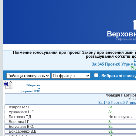
Верховн
Офіційний в
Поіменне голосування про проект Закону про внесення змін 
розташування об'єктів до
1
За:345 Проти:0 Утрима
Рі
- Вибрати зі списк
Зберегти
в
форматі RTF
Фракція Партії р
Кіль
За:145 Проти:0 Утрим
Азаров М.Я.
За
Аркаллаєв Н.Г.
За
Бахтеєва Т.Д.
Не голосувала
Бережна І.Г.
За
Богуслаєв В.О.
За
Бондаренко В.В.
За