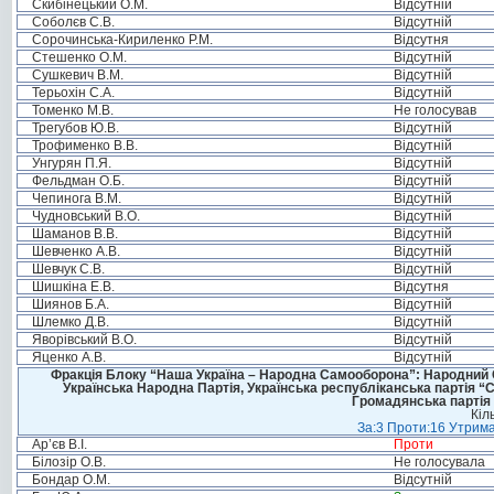
Скибінецький О.М.
Відсутній
Соболєв С.В.
Відсутній
Сорочинська-Кириленко Р.М.
Відсутня
Стешенко О.М.
Відсутній
Сушкевич В.М.
Відсутній
Терьохін С.А.
Відсутній
Томенко М.В.
Не голосував
Трегубов Ю.В.
Відсутній
Трофименко В.В.
Відсутній
Унгурян П.Я.
Відсутній
Фельдман О.Б.
Відсутній
Чепинога В.М.
Відсутній
Чудновський В.О.
Відсутній
Шаманов В.В.
Відсутній
Шевченко А.В.
Відсутній
Шевчук С.В.
Відсутній
Шишкіна Е.В.
Відсутня
Шиянов Б.А.
Відсутній
Шлемко Д.В.
Відсутній
Яворівський В.О.
Відсутній
Яценко А.В.
Відсутній
Фракція Блоку “Наша Україна – Народна Самооборона”: Народний Со
Українська Народна Партія, Українська республіканська партія “
Громадянська партія 
Кіл
За:3 Проти:16 Утрима
Ар’єв В.І.
Проти
Білозір О.В.
Не голосувала
Бондар О.М.
Відсутній