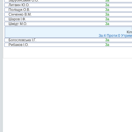
Зарубінський О.О.
За
Литвин Ю.О.
За
Поліщук О.В.
За
Сінченко В.М.
За
Шаров І.Ф.
За
Шмідт М.О.
За
Кіл
За:4 Проти:0 Утрим
Богословська І.Г.
За
Рибаков І.О.
За