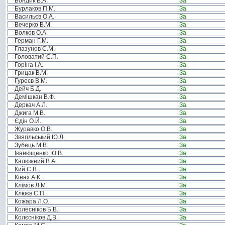
Бондик В.А.
За
Бурлаков П.М.
За
Васильєв О.А.
За
Вечерко В.М.
За
Волков О.А.
За
Герман Г.М.
За
Глазунов С.М.
За
Головатий С.П.
За
Горіна І.А.
За
Грицак В.М.
За
Гуреєв В.М.
За
Дейч Б.Д.
За
Демішкан В.Ф.
За
Деркач А.Л.
За
Джига М.В.
За
Єдін О.Й.
За
Журавко О.В.
За
Звягільський Ю.Л.
За
Зубець М.В.
За
Іванющенко Ю.В.
За
Калюжний В.А.
За
Кий С.В.
За
Кінах А.К.
За
Клімов Л.М.
За
Клюєв С.П.
За
Кожара Л.О.
За
Колесніков Б.В.
За
Колєсніков Д.В.
За