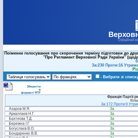
Верховн
Офіційний в
Поіменне голосування про скорочення терміну підготовки до друг
"Про Регламент Верховної Ради України" (щодо
0
За:230 Проти:16 Утрим
Рі
- Вибрати зі списк
Зберегти
в
форматі RTF
Фракція Партії р
Кіль
За:172 Проти:0 Утрим
Азаров М.Я.
За
Аркаллаєв Н.Г.
За
Бахтеєва Т.Д.
За
Бережна І.Г.
За
Богуслаєв В.О.
За
Бондаренко В.В.
За