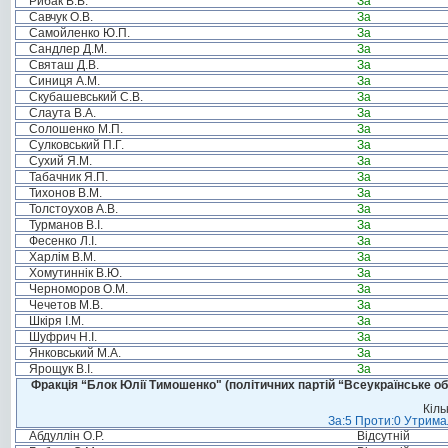
Рибак В.В.
За
Савчук О.В.
За
Самойленко Ю.П.
За
Сандлер Д.М.
За
Святаш Д.В.
За
Синиця А.М.
За
Скубашевський С.В.
За
Слаута В.А.
За
Солошенко М.П.
За
Сулковський П.Г.
За
Сухий Я.М.
За
Табачник Я.П.
За
Тихонов В.М.
За
Толстоухов А.В.
За
Турманов В.І.
За
Фесенко Л.І.
За
Харлім В.М.
За
Хомутиннік В.Ю.
За
Черноморов О.М.
За
Чечетов М.В.
За
Шкіря І.М.
За
Шуфрич Н.І.
За
Янковський М.А.
За
Ярощук В.І.
За
Фракція “Блок Юлії Тимошенко" (політичних партій “Всеукраїнське об
Кіль
За:5 Проти:0 Утримал
Абдуллін О.Р.
Відсутній