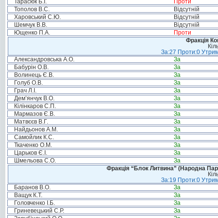
Тарасюк Б.І.
Проти
Тополов В.С.
Відсутній
Харовський С.Ю.
Відсутній
Шемчук В.В.
Відсутній
Ющенко П.А.
Проти
Фракція Ком
Кіл
За:27 Проти:0 Утрим
Александровська А.О.
За
Бабурін О.В.
За
Волинець Є.В.
За
Голуб О.В.
За
Грач Л.І.
За
Дем’янчук В.О.
За
Кілінкаров С.П.
За
Мармазов Є.В.
За
Матвєєв В.Г.
За
Найдьонов А.М.
За
Самойлик К.С.
За
Ткаченко О.М.
За
Царьков Є.І.
За
Шмельова С.О.
За
Фракція “Блок Литвина” (Народна Парті
Кіл
За:19 Проти:0 Утрим
Баранов В.О.
За
Ващук К.Т.
За
Головченко І.Б.
За
Гриневецький С.Р.
За