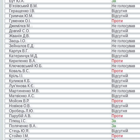
Бут Ю.А.
За
В’язівський В.М.
Не голосував
Геращенко І.В.
Відсутня
Гримчак Ю.М.
Відсутній
Гуменюк О.І.
Проти
Джемілєв М. .
Не голосував
Довгий С.О.
Відсутній
Жванія Д.В.
Відсутній
Заєць І.О.
Не голосував
Зейналов Е.Д.
Не голосував
Карпук В.Г.
Не голосував
Катеринчук М.Д.
Відсутній
Кириленко В.А.
Проти
Ключковський Ю.Б.
Не голосував
Коваль В.С.
Проти
Кріль І.І.
Відсутній
Куликов К.Б.
Відсутній
Лук’янова К.Є.
Відсутня
Мартиненко М.В.
Не голосував
Матвієнко А.С.
Відсутній
Мойсик В.Р.
Проти
Новіков О.В.
Відсутній
Оробець Л.Ю.
Відсутня
Парубій А.В.
Проти
Плющ І.С.
За
Поляченко В.А.
За
Стець Ю.Я.
Відсутній
Стойко І.М.
Проти