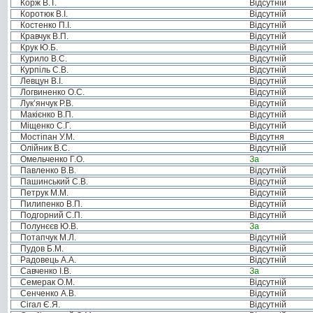
Корж В.Т.
Відсутній
Коротюк В.І.
Відсутній
Костенко П.І.
Відсутній
Кравчук В.П.
Відсутній
Крук Ю.Б.
Відсутній
Курило В.С.
Відсутній
Курпіль С.В.
Відсутній
Левцун В.І.
Відсутній
Логвиненко О.С.
Відсутній
Лук’янчук Р.В.
Відсутній
Макієнко В.П.
Відсутній
Міщенко С.Г.
Відсутній
Мостіпан У.М.
Відсутня
Олійник В.С.
Відсутній
Омельченко Г.О.
За
Павленко В.В.
Відсутній
Пашинський С.В.
Відсутній
Петрук М.М.
Відсутній
Пилипенко В.П.
Відсутній
Подгорний С.П.
Відсутній
Полунєєв Ю.В.
За
Потапчук М.Л.
Відсутній
Пудов Б.М.
Відсутній
Радовець А.А.
Відсутній
Савченко І.В.
За
Семерак О.М.
Відсутній
Сенченко А.В.
Відсутній
Сігал Є.Я.
Відсутній