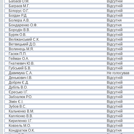
Бабаєв О.М.
Відсутній
Баграєв М.Г.
Відсутній
Білорус О.Г.
Відсутній
Богдан Р.Д.
Відсутній
Болюра А.В.
Відсутня
Бондаренко О.Ф.
Відсутня
Бородін В.В.
Відсутній
Буряк О.В.
Відсутній
Веліжанський С.К.
Відсутній
Ветвицький Д.О.
Відсутній
Волинець М.Я.
Відсутній
Гасюк П.П.
Відсутній
Гейман О.А.
Відсутній
Гнаткевич Ю.В.
Відсутній
Губський Б.В.
Відсутній
Давимука С.А.
Не голосував
Денькович І.В.
Відсутній
Добряк Є.Д.
Відсутній
Дубіль В.О.
Відсутній
Єресько І.Г.
Відсутній
Забзалюк Р.О.
Відсутній
Зімін Є.І.
Відсутній
Зубов В.С.
Відсутній
Кальченко В.М.
Відсутній
Каплієнко В.В.
Відсутній
Кириленко І.Г.
Відсутній
Ковзель М.О.
Відсутній
Кондратюк О.К.
Відсутня