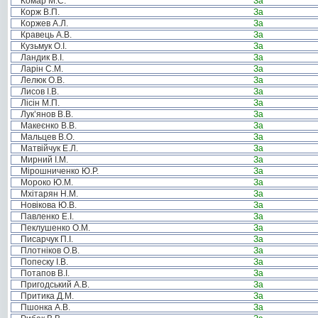
Комар М.С.
За
Корж В.П.
За
Коржев А.Л.
За
Кравець А.В.
За
Кузьмук О.І.
За
Ландик В.І.
За
Ларін С.М.
За
Лелюк О.В.
За
Лисов І.В.
За
Лісін М.П.
За
Лук’янов В.В.
За
Макеєнко В.В.
За
Мальцев В.О.
За
Матвійчук Е.Л.
За
Мирний І.М.
За
Мірошниченко Ю.Р.
За
Мороко Ю.М.
За
Мхітарян Н.М.
За
Новікова Ю.В.
За
Павленко Е.І.
За
Пеклушенко О.М.
За
Писарчук П.І.
За
Плотніков О.В.
За
Попеску І.В.
За
Потапов В.І.
За
Пригодський А.В.
За
Притика Д.М.
За
Пшонка А.В.
За