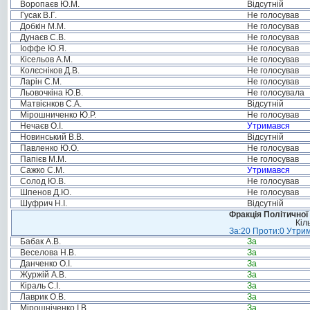
Воропаєв Ю.М.
Відсутній
Гусак В.Г.
Не голосував
Добкін М.М.
Не голосував
Дунаєв С.В.
Не голосував
Іоффе Ю.Я.
Не голосував
Кісельов А.М.
Не голосував
Колєсніков Д.В.
Не голосував
Ларін С.М.
Не голосував
Льовочкіна Ю.В.
Не голосувала
Матвієнков С.А.
Відсутній
Мірошниченко Ю.Р.
Не голосував
Нечаєв О.І.
Утримався
Новинський В.В.
Відсутній
Павленко Ю.О.
Не голосував
Папієв М.М.
Не голосував
Сажко С.М.
Утримався
Солод Ю.В.
Не голосував
Шпенов Д.Ю.
Не голосував
Шуфрич Н.І.
Відсутній
Фракція Політичної
Кіл
За:20 Проти:0 Утрим
Бабак А.В.
За
Веселова Н.В.
За
Данченко О.І.
За
Журжій А.В.
За
Кіраль С.І.
За
Лаврик О.В.
За
Мірошніченко І.В.
За