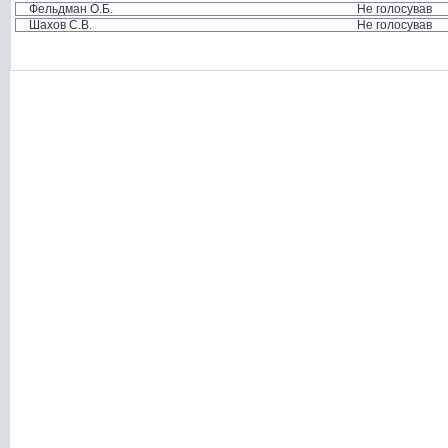
Фельдман О.Б.
Не голосував
Шахов С.В.
Не голосував