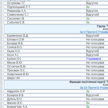
Острікова Т.Г.
Відсутня
Підлісецький Л.Т.
За
Романова А.А.
Відсутня
Семенченко С.І.
Відсутній
Сисоєнко І.В.
За
Соболєв Є.В.
За
Група "
Кіл
За:0 Проти:0 Утрима
Барвіненко В.Д.
Відсутній
Біловол О.М.
Не голосував
Бондар В.В.
Не голосував
Гуляєв В.О.
Не голосував
Ільюк А.О.
Відсутній
Кіссе А.І.
Відсутній
Кулініч О.І.
Утримався
Мисик В.Ю.
Не голосував
Остапчук В.М.
Не голосував
Пресман О.С.
Не голосував
Хомутиннік В.Ю.
Не голосував
Шкіря І.М.
Не голосував
Фракція політичної партії
Кіл
За:16 Проти:0 Утрим
Абдуллін О.Р.
За
Бухарєв В.В.
Відсутній
Дубіль В.О.
Не голосував
Івченко В.Є.
За
Кожем’якін А.А.
За