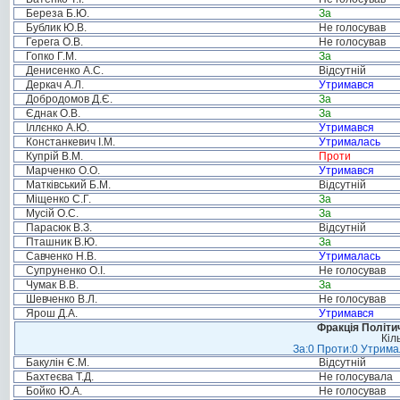
Береза Б.Ю.
За
Бублик Ю.В.
Не голосував
Герега О.В.
Не голосував
Гопко Г.М.
За
Денисенко А.С.
Відсутній
Деркач А.Л.
Утримався
Добродомов Д.Є.
За
Єднак О.В.
За
Іллєнко А.Ю.
Утримався
Констанкевич І.М.
Утрималась
Купрій В.М.
Проти
Марченко О.О.
Утримався
Матківський Б.М.
Відсутній
Міщенко С.Г.
За
Мусій О.С.
За
Парасюк В.З.
Відсутній
Пташник В.Ю.
За
Савченко Н.В.
Утрималась
Супруненко О.І.
Не голосував
Чумак В.В.
За
Шевченко В.Л.
Не голосував
Ярош Д.А.
Утримався
Фракція Політич
Кіл
За:0 Проти:0 Утримал
Бакулін Є.М.
Відсутній
Бахтеєва Т.Д.
Не голосувала
Бойко Ю.А.
Не голосував