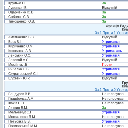
Крулько І.І.
За
Луценко І.В.
Відсутній
Одарченко Ю.В.
За
Соболєв С.В.
За
Тимошенко Ю.В.
За
Фракція Ради
Кіл
За:1 Проти:1 Утрима
Амельченко В.В.
Відсутній
Вовк В.І.
Утримався
Кириченко О.М.
Утримався
Кошелєва А.В.
Утрималась
Ленський О.О.
Утримався
Лозовой А.С.
Відсутній
Мосійчук І.В.
Проти
Рибалка С.В.
Утримався
Скуратовський С.І.
Утримався
Шухевич Ю.Р.
Відсутній
Гру
Кіл
За:1 Проти:0 Утрима
Бандуров В.В.
Не голосував
Гіршфельд А.М.
Не голосував
Івахів С.П.
Не голосував
Литвин В.М.
За
Мельничук С.П.
Утримався
Москаленко Я.М.
Не голосував
Петьовка В.В.
Утримався
Поплавський М.М.
Не голосував