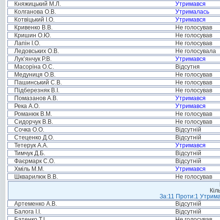
Княжицький М.Л.
Утримався
Колганова О.В.
Утрималась
Котвіцький І.О.
Утримався
Кривенко В.В.
Не голосував
Кришин О.Ю.
Не голосував
Лапін І.О.
Не голосував
Ледовських О.В.
Не голосувала
Лук’янчук Р.В.
Утримався
Масоріна О.С.
Відсутня
Медуниця О.В.
Не голосував
Пашинський С.В.
Не голосував
Підберезняк В.І.
Не голосував
Помазанов А.В.
Утримався
Река А.О.
Утримався
Романюк В.М.
Не голосував
Сидорчук В.В.
Не голосував
Сочка О.О.
Відсутній
Стеценко Д.О.
Відсутній
Тетерук А.А.
Утримався
Тимчук Д.Б.
Відсутній
Фаєрмарк С.О.
Відсутній
Хміль М.М.
Утримався
Шкварилюк В.В.
Не голосував
Кіл
За:11 Проти:1 Утрима
Артеменко А.В.
Відсутній
Балога І.І.
Відсутній
Батенко Т.І.
Не голосував