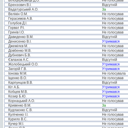
Білоцерковець Д.О.
Не голосував
Брензович В.І.
Відсутній
Вадатурський А.О.
За
Велікін О.М.
Не голосував
Герасимов А.В.
Не голосував
Голубов Д.І.
Не голосував
Горват Р.І.
Не голосував
Гринів І.О.
Не голосував
Давиденко В.М.
Відсутній
Денисенко В.І.
Утримався
Джемілєв М. .
Не голосував
Довбенко М.В.
Не голосував
Дубневич Б.В.
Не голосував
Євлахов А.С.
Відсутній
Жолобецький О.О.
Утримався
Загорій Г.В.
Утримався
Іонова М.М.
Не голосувала
Іщенко В.О.
Не голосував
Карпунцов В.В.
Відсутній
Кіт А.Б.
Утримався
Кобцев М.В.
Утримався
Козир Б.Ю.
Утримався
Корнацький А.О.
Не голосував
Кривенко В.М.
За
Кудлаєнко С.В.
Відсутній
Куліченко І.І.
Не голосував
Курило В.С.
Не голосував
Кучер М.І.
Не голосував