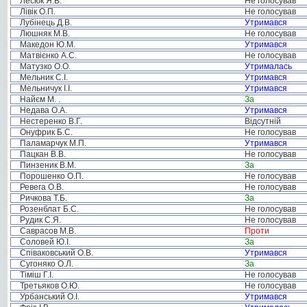
Лесюк Я.В.
Не голосував
Лівік О.П.
Не голосував
Лубінець Д.В.
Утримався
Люшняк М.В.
Не голосував
Македон Ю.М.
Утримався
Матвієнко А.С.
Не голосував
Матузко О.О.
Утрималась
Мельник С.І.
Утримався
Мельничук І.І.
Утримався
Найєм М. .
За
Недава О.А.
Утримався
Нестеренко В.Г.
Відсутній
Онуфрик Б.С.
Не голосував
Паламарчук М.П.
Утримався
Пацкан В.В.
Не голосував
Пинзеник В.М.
За
Порошенко О.П.
Не голосував
Ревега О.В.
Не голосував
Ричкова Т.Б.
За
Розенблат Б.С.
Не голосував
Рудик С.Я.
Не голосував
Саврасов М.В.
Проти
Соловей Ю.І.
За
Співаковський О.В.
Утримався
Сугоняко О.Л.
За
Тіміш Г.І.
Не голосував
Третьяков О.Ю.
Не голосував
Урбанський О.І.
Утримався