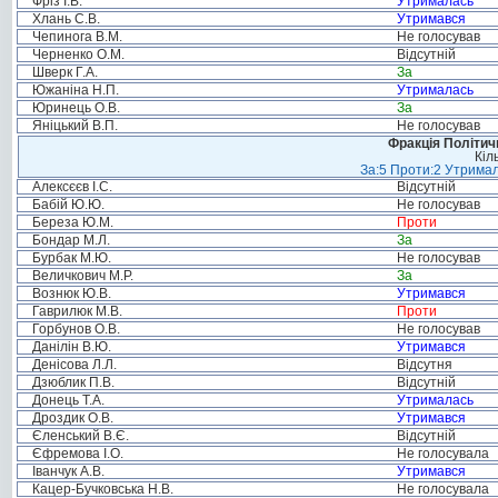
Фріз І.В.
Утрималась
Хлань С.В.
Утримався
Чепинога В.М.
Не голосував
Черненко О.М.
Відсутній
Шверк Г.А.
За
Южаніна Н.П.
Утрималась
Юринець О.В.
За
Яніцький В.П.
Не голосував
Фракція Політи
Кіл
За:5 Проти:2 Утримал
Алексєєв І.С.
Відсутній
Бабій Ю.Ю.
Не голосував
Береза Ю.М.
Проти
Бондар М.Л.
За
Бурбак М.Ю.
Не голосував
Величкович М.Р.
За
Вознюк Ю.В.
Утримався
Гаврилюк М.В.
Проти
Горбунов О.В.
Не голосував
Данілін В.Ю.
Утримався
Денісова Л.Л.
Відсутня
Дзюблик П.В.
Відсутній
Донець Т.А.
Утрималась
Дроздик О.В.
Утримався
Єленський В.Є.
Відсутній
Єфремова І.О.
Не голосувала
Іванчук А.В.
Утримався
Кацер-Бучковська Н.В.
Не голосувала