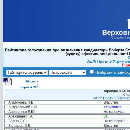
Верховн
Офіційний в
Рейтингове голосування про визначення кандидатури Роберта Сто
(аудиту) ефективності діяльност
2
За:76 Проти:6 Утримал
Ріш
- Вибрати зі списк
Зберегти
в
форматі RTF
Фракція ПАРТ
Кіль
За:22 Проти:2 Утримал
Агафонова Н.В.
Відсутня
Андрієвський Д.Й.
Утримався
Арешонков В.Ю.
Не голосував
Артюшенко І.А.
За
Барна О.С.
Не голосував
Бєлькова О.В.
Відсутня