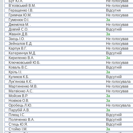
Бут Ю.А.
Не голосував
В’язівський В.М.
Не голосував
Геращенко І.В.
Відсутня
Гримчак Ю.М.
Не голосував
Гуменюк О.І.
За
Джемілєв М. .
Не голосував
Довгий С.О.
Відсутній
Жванія Д.В.
За
Заєць І.О.
Не голосував
Зейналов Е.Д.
Не голосував
Карпук В.Г.
Не голосував
Катеринчук М.Д.
Відсутній
Кириленко В.А.
За
Ключковський Ю.Б.
Не голосував
Коваль В.С.
Відсутній
Кріль І.І.
За
Куликов К.Б.
Відсутній
Лук’янова К.Є.
Не голосувала
Мартиненко М.В.
Не голосував
Матвієнко А.С.
Не голосував
Мойсик В.Р.
За
Новіков О.В.
За
Оробець Л.Ю.
Не голосувала
Парубій А.В.
За
Плющ І.С.
Відсутній
Поляченко В.А.
Відсутній
Стець Ю.Я.
Відсутній
Стойко І.М.
За