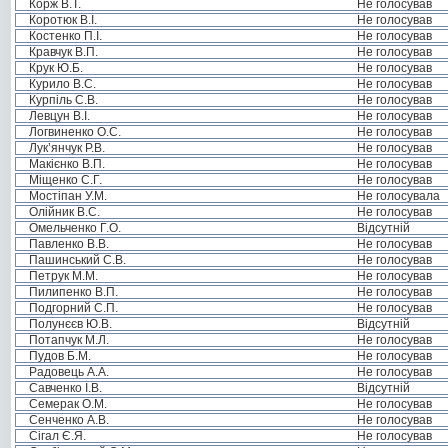
Корж В.Т.
Не голосував
Коротюк В.І.
Не голосував
Костенко П.І.
Не голосував
Кравчук В.П.
Не голосував
Крук Ю.Б.
Не голосував
Курило В.С.
Не голосував
Курпіль С.В.
Не голосував
Левцун В.І.
Не голосував
Логвиненко О.С.
Не голосував
Лук’янчук Р.В.
Не голосував
Макієнко В.П.
Не голосував
Міщенко С.Г.
Не голосував
Мостіпан У.М.
Не голосувала
Олійник В.С.
Не голосував
Омельченко Г.О.
Відсутній
Павленко В.В.
Не голосував
Пашинський С.В.
Не голосував
Петрук М.М.
Не голосував
Пилипенко В.П.
Не голосував
Подгорний С.П.
Не голосував
Полунєєв Ю.В.
Відсутній
Потапчук М.Л.
Не голосував
Пудов Б.М.
Не голосував
Радовець А.А.
Не голосував
Савченко І.В.
Відсутній
Семерак О.М.
Не голосував
Сенченко А.В.
Не голосував
Сігал Є.Я.
Не голосував