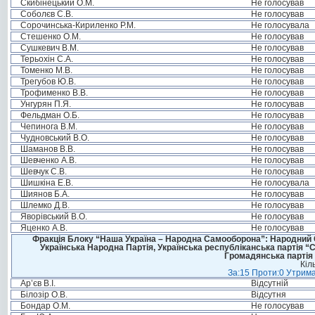
Скибінецький О.М.
Не голосував
Соболєв С.В.
Не голосував
Сорочинська-Кириленко Р.М.
Не голосувала
Стешенко О.М.
Не голосував
Сушкевич В.М.
Не голосував
Терьохін С.А.
Не голосував
Томенко М.В.
Не голосував
Трегубов Ю.В.
Не голосував
Трофименко В.В.
Не голосував
Унгурян П.Я.
Не голосував
Фельдман О.Б.
Не голосував
Чепинога В.М.
Не голосував
Чудновський В.О.
Не голосував
Шаманов В.В.
Не голосував
Шевченко А.В.
Не голосував
Шевчук С.В.
Не голосував
Шишкіна Е.В.
Не голосувала
Шиянов Б.А.
Не голосував
Шлемко Д.В.
Не голосував
Яворівський В.О.
Не голосував
Яценко А.В.
Не голосував
Фракція Блоку “Наша Україна – Народна Самооборона”: Народний Со
Українська Народна Партія, Українська республіканська партія “
Громадянська партія 
Кіл
За:15 Проти:0 Утрима
Ар’єв В.І.
Відсутній
Білозір О.В.
Відсутня
Бондар О.М.
Не голосував