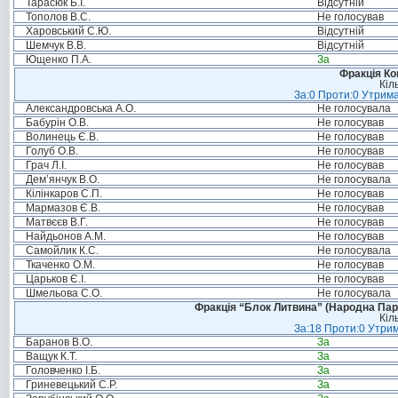
Тарасюк Б.І.
Відсутній
Тополов В.С.
Не голосував
Харовський С.Ю.
Відсутній
Шемчук В.В.
Відсутній
Ющенко П.А.
За
Фракція Ком
Кіл
За:0 Проти:0 Утрима
Александровська А.О.
Не голосувала
Бабурін О.В.
Не голосував
Волинець Є.В.
Не голосував
Голуб О.В.
Не голосував
Грач Л.І.
Не голосував
Дем’янчук В.О.
Не голосувала
Кілінкаров С.П.
Не голосував
Мармазов Є.В.
Не голосував
Матвєєв В.Г.
Не голосував
Найдьонов А.М.
Не голосував
Самойлик К.С.
Не голосувала
Ткаченко О.М.
Не голосував
Царьков Є.І.
Не голосував
Шмельова С.О.
Не голосувала
Фракція “Блок Литвина” (Народна Парті
Кіл
За:18 Проти:0 Утрим
Баранов В.О.
За
Ващук К.Т.
За
Головченко І.Б.
За
Гриневецький С.Р.
За