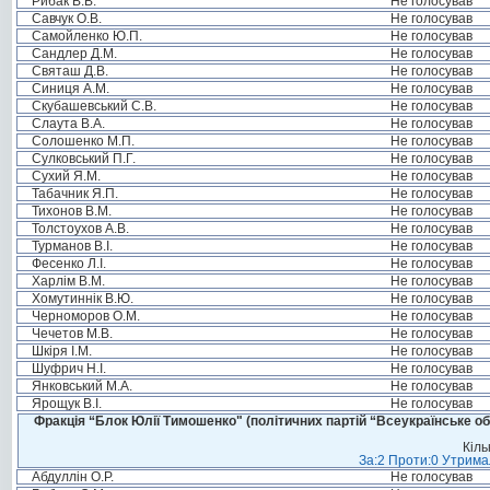
Рибак В.В.
Не голосував
Савчук О.В.
Не голосував
Самойленко Ю.П.
Не голосував
Сандлер Д.М.
Не голосував
Святаш Д.В.
Не голосував
Синиця А.М.
Не голосував
Скубашевський С.В.
Не голосував
Слаута В.А.
Не голосував
Солошенко М.П.
Не голосував
Сулковський П.Г.
Не голосував
Сухий Я.М.
Не голосував
Табачник Я.П.
Не голосував
Тихонов В.М.
Не голосував
Толстоухов А.В.
Не голосував
Турманов В.І.
Не голосував
Фесенко Л.І.
Не голосував
Харлім В.М.
Не голосував
Хомутиннік В.Ю.
Не голосував
Черноморов О.М.
Не голосував
Чечетов М.В.
Не голосував
Шкіря І.М.
Не голосував
Шуфрич Н.І.
Не голосував
Янковський М.А.
Не голосував
Ярощук В.І.
Не голосував
Фракція “Блок Юлії Тимошенко" (політичних партій “Всеукраїнське об
Кіль
За:2 Проти:0 Утримал
Абдуллін О.Р.
Не голосував