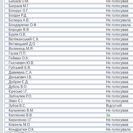
Бабаєв О.М.
Не голосував
Баграєв М.Г.
Не голосував
Білорус О.Г.
Не голосував
Богдан Р.Д.
Не голосував
Болюра А.В.
Не голосувала
Бондаренко О.Ф.
Не голосувала
Бородін В.В.
Не голосував
Буряк О.В.
Не голосував
Веліжанський С.К.
Не голосував
Ветвицький Д.О.
Не голосував
Волинець М.Я.
Не голосував
Гасюк П.П.
Не голосував
Гейман О.А.
Не голосував
Гнаткевич Ю.В.
Не голосував
Губський Б.В.
Не голосував
Давимука С.А.
Не голосував
Денькович І.В.
Не голосував
Добряк Є.Д.
Не голосував
Дубіль В.О.
Не голосував
Єресько І.Г.
Не голосував
Забзалюк Р.О.
Не голосував
Зімін Є.І.
Не голосував
Зубов В.С.
Відсутній
Кальченко В.М.
Не голосував
Каплієнко В.В.
За
Кириленко І.Г.
Не голосував
Ковзель М.О.
Не голосував
Кондратюк О.К.
Не голосувала