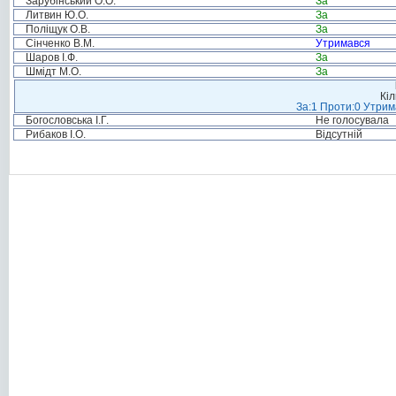
Зарубінський О.О.
За
Литвин Ю.О.
За
Поліщук О.В.
За
Сінченко В.М.
Утримався
Шаров І.Ф.
За
Шмідт М.О.
За
Кіл
За:1 Проти:0 Утрим
Богословська І.Г.
Не голосувала
Рибаков І.О.
Відсутній