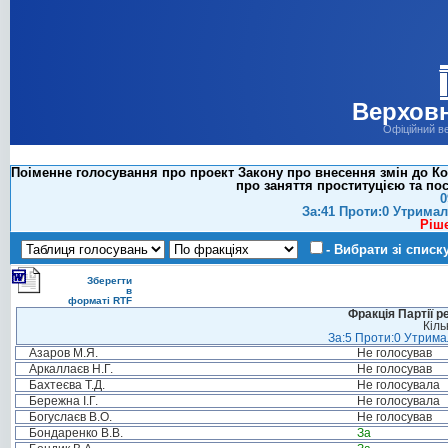
Верховн
Офіційний в
Поіменне голосування про проект Закону про внесення змін до Ко
про заняття проституцією та пос
0
За:41 Проти:0 Утримал
Ріш
- Вибрати зі списк
Зберегти
в
форматі RTF
Фракція Партії р
Кіль
За:5 Проти:0 Утримал
Азаров М.Я.
Не голосував
Аркаллаєв Н.Г.
Не голосував
Бахтеєва Т.Д.
Не голосувала
Бережна І.Г.
Не голосувала
Богуслаєв В.О.
Не голосував
Бондаренко В.В.
За