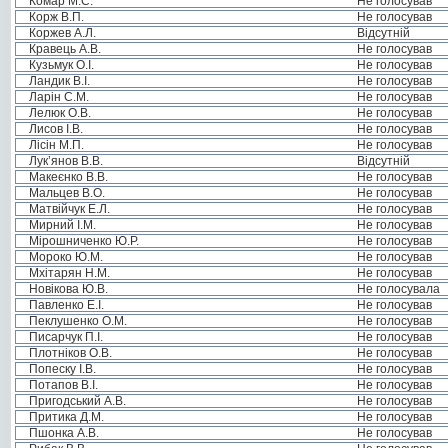
Комар М.С.
Не голосував
Корж В.П.
Не голосував
Коржев А.Л.
Відсутній
Кравець А.В.
Не голосував
Кузьмук О.І.
Не голосував
Ландик В.І.
Не голосував
Ларін С.М.
Не голосував
Лелюк О.В.
Не голосував
Лисов І.В.
Не голосував
Лісін М.П.
Не голосував
Лук’янов В.В.
Відсутній
Макеєнко В.В.
Не голосував
Мальцев В.О.
Не голосував
Матвійчук Е.Л.
Не голосував
Мирний І.М.
Не голосував
Мірошниченко Ю.Р.
Не голосував
Мороко Ю.М.
Не голосував
Мхітарян Н.М.
Не голосував
Новікова Ю.В.
Не голосувала
Павленко Е.І.
Не голосував
Пеклушенко О.М.
Не голосував
Писарчук П.І.
Не голосував
Плотніков О.В.
Не голосував
Попеску І.В.
Не голосував
Потапов В.І.
Не голосував
Пригодський А.В.
Не голосував
Притика Д.М.
Не голосував
Пшонка А.В.
Не голосував