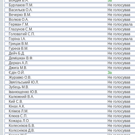
Бондик В.А.
За
Бурлаков П.М.
Не голосував
Васильєв О.А.
Не голосував
Вечерко В.М.
Не голосував
Волков О.А.
Не голосував
Герман Г.М.
Не голосувала
Глазунов С.М.
Не голосував
Головатий С.П.
Не голосував
Горіна І.А.
Не голосувала
Грицак В.М.
Не голосував
Гуреєв В.М.
Не голосував
Дейч Б.Д.
Не голосував
Демішкан В.Ф.
Не голосував
Деркач А.Л.
Не голосував
Джига М.В.
Не голосував
Єдін О.Й.
За
Журавко О.В.
Не голосував
Звягільський Ю.Л.
Не голосував
Зубець М.В.
Не голосував
Іванющенко Ю.В.
Не голосував
Калюжний В.А.
Не голосував
Кий С.В.
Не голосував
Кінах А.К.
Не голосував
Клімов Л.М.
Не голосував
Клюєв С.П.
Не голосував
Кожара Л.О.
Не голосував
Колесніков Б.В.
Не голосував
Колєсніков Д.В.
Не голосував