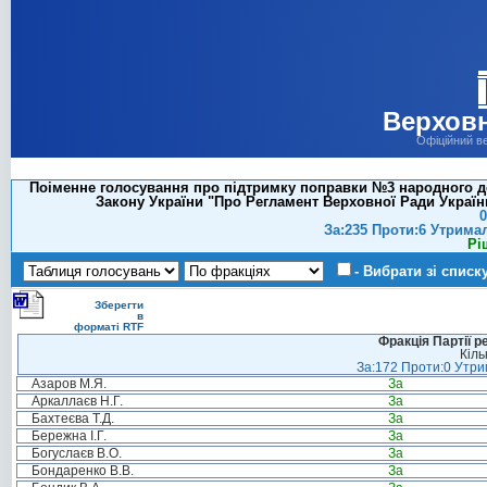
Верховн
Офіційний в
Поіменне голосування про підтримку поправки №3 народного деп
Закону України "Про Регламент Верховної Ради Україн
0
За:235 Проти:6 Утрима
Рі
- Вибрати зі списк
Зберегти
в
форматі RTF
Фракція Партії р
Кіль
За:172 Проти:0 Утрим
Азаров М.Я.
За
Аркаллаєв Н.Г.
За
Бахтеєва Т.Д.
За
Бережна І.Г.
За
Богуслаєв В.О.
За
Бондаренко В.В.
За