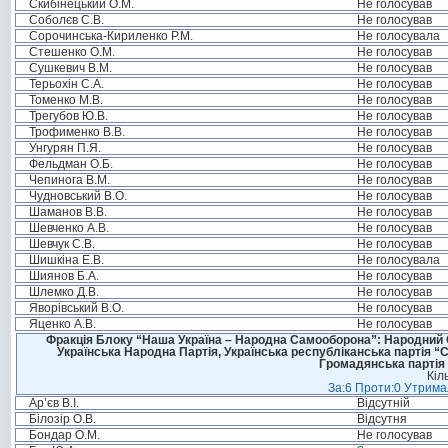
Скибінецький О.М.
Не голосував
Соболєв С.В.
Не голосував
Сорочинська-Кириленко Р.М.
Не голосувала
Стешенко О.М.
Не голосував
Сушкевич В.М.
Не голосував
Терьохін С.А.
Не голосував
Томенко М.В.
Не голосував
Трегубов Ю.В.
Не голосував
Трофименко В.В.
Не голосував
Унгурян П.Я.
Не голосував
Фельдман О.Б.
Не голосував
Чепинога В.М.
Не голосував
Чудновський В.О.
Не голосував
Шаманов В.В.
Не голосував
Шевченко А.В.
Не голосував
Шевчук С.В.
Не голосував
Шишкіна Е.В.
Не голосувала
Шиянов Б.А.
Не голосував
Шлемко Д.В.
Не голосував
Яворівський В.О.
Не голосував
Яценко А.В.
Не голосував
Фракція Блоку “Наша Україна – Народна Самооборона”: Народний Со
Українська Народна Партія, Українська республіканська партія “
Громадянська партія 
Кіл
За:6 Проти:0 Утримал
Ар’єв В.І.
Відсутній
Білозір О.В.
Відсутня
Бондар О.М.
Не голосував