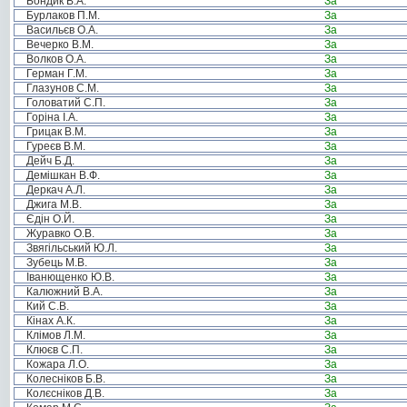
Бондик В.А.
За
Бурлаков П.М.
За
Васильєв О.А.
За
Вечерко В.М.
За
Волков О.А.
За
Герман Г.М.
За
Глазунов С.М.
За
Головатий С.П.
За
Горіна І.А.
За
Грицак В.М.
За
Гуреєв В.М.
За
Дейч Б.Д.
За
Демішкан В.Ф.
За
Деркач А.Л.
За
Джига М.В.
За
Єдін О.Й.
За
Журавко О.В.
За
Звягільський Ю.Л.
За
Зубець М.В.
За
Іванющенко Ю.В.
За
Калюжний В.А.
За
Кий С.В.
За
Кінах А.К.
За
Клімов Л.М.
За
Клюєв С.П.
За
Кожара Л.О.
За
Колесніков Б.В.
За
Колєсніков Д.В.
За