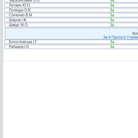
Зарубінський О.О.
За
Литвин Ю.О.
За
Поліщук О.В.
За
Сінченко В.М.
За
Шаров І.Ф.
За
Шмідт М.О.
За
Кіл
За:4 Проти:0 Утрим
Богословська І.Г.
За
Рибаков І.О.
За