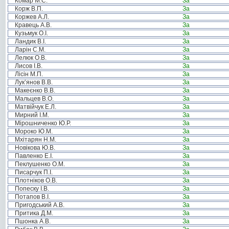
Комар М.С.
За
Корж В.П.
За
Коржев А.Л.
За
Кравець А.В.
За
Кузьмук О.І.
За
Ландик В.І.
За
Ларін С.М.
За
Лелюк О.В.
За
Лисов І.В.
За
Лісін М.П.
За
Лук’янов В.В.
За
Макеєнко В.В.
За
Мальцев В.О.
За
Матвійчук Е.Л.
За
Мирний І.М.
За
Мірошниченко Ю.Р.
За
Мороко Ю.М.
За
Мхітарян Н.М.
За
Новікова Ю.В.
За
Павленко Е.І.
За
Пеклушенко О.М.
За
Писарчук П.І.
За
Плотніков О.В.
За
Попеску І.В.
За
Потапов В.І.
За
Пригодський А.В.
За
Притика Д.М.
За
Пшонка А.В.
За