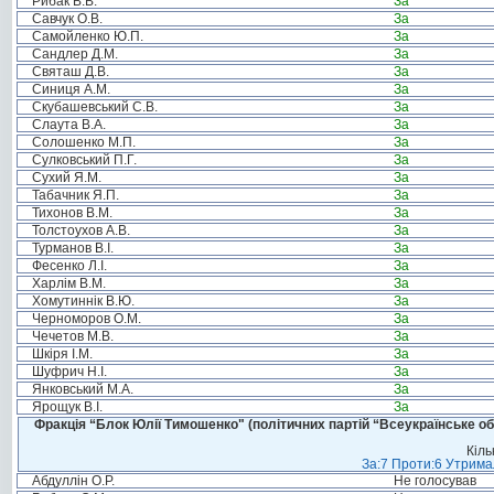
Рибак В.В.
За
Савчук О.В.
За
Самойленко Ю.П.
За
Сандлер Д.М.
За
Святаш Д.В.
За
Синиця А.М.
За
Скубашевський С.В.
За
Слаута В.А.
За
Солошенко М.П.
За
Сулковський П.Г.
За
Сухий Я.М.
За
Табачник Я.П.
За
Тихонов В.М.
За
Толстоухов А.В.
За
Турманов В.І.
За
Фесенко Л.І.
За
Харлім В.М.
За
Хомутиннік В.Ю.
За
Черноморов О.М.
За
Чечетов М.В.
За
Шкіря І.М.
За
Шуфрич Н.І.
За
Янковський М.А.
За
Ярощук В.І.
За
Фракція “Блок Юлії Тимошенко" (політичних партій “Всеукраїнське об
Кіль
За:7 Проти:6 Утримал
Абдуллін О.Р.
Не голосував