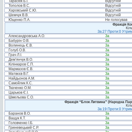
Тарасюк Б.І.
Відсутній
Тополов В.С.
Відсутній
Харовський С.Ю.
Відсутній
Шемчук В.В.
Відсутній
Ющенко П.А.
Не голосував
Фракція Ком
Кіл
За:27 Проти:0 Утрим
Александровська А.О.
За
Бабурін О.В.
За
Волинець Є.В.
За
Голуб О.В.
За
Грач Л.І.
За
Дем’янчук В.О.
За
Кілінкаров С.П.
За
Мармазов Є.В.
За
Матвєєв В.Г.
За
Найдьонов А.М.
За
Самойлик К.С.
За
Ткаченко О.М.
За
Царьков Є.І.
За
Шмельова С.О.
За
Фракція “Блок Литвина” (Народна Парті
Кіл
За:19 Проти:0 Утрим
Баранов В.О.
За
Ващук К.Т.
За
Головченко І.Б.
За
Гриневецький С.Р.
За