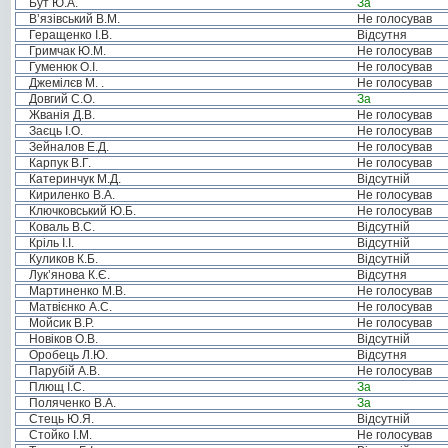
Бут Ю.А.
За
В’язівський В.М.
Не голосував
Геращенко І.В.
Відсутня
Гримчак Ю.М.
Не голосував
Гуменюк О.І.
Не голосував
Джемілєв М. .
Не голосував
Довгий С.О.
За
Жванія Д.В.
Не голосував
Заєць І.О.
Не голосував
Зейналов Е.Д.
Не голосував
Карпук В.Г.
Не голосував
Катеринчук М.Д.
Відсутній
Кириленко В.А.
Не голосував
Ключковський Ю.Б.
Не голосував
Коваль В.С.
Відсутній
Кріль І.І.
Відсутній
Куликов К.Б.
Відсутній
Лук’янова К.Є.
Відсутня
Мартиненко М.В.
Не голосував
Матвієнко А.С.
Не голосував
Мойсик В.Р.
Не голосував
Новіков О.В.
Відсутній
Оробець Л.Ю.
Відсутня
Парубій А.В.
Не голосував
Плющ І.С.
За
Поляченко В.А.
За
Стець Ю.Я.
Відсутній
Стойко І.М.
Не голосував