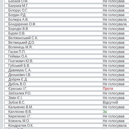
Бабаєв О.М.
Не голосував
Баграєв М.Г.
Не голосував
Білорус О.Г.
Не голосував
Богдан Р.Д.
Не голосував
Болюра А.В.
Не голосувала
Бондаренко О.Ф.
Не голосувала
Бородін В.В.
Не голосував
Буряк О.В.
Не голосував
Веліжанський С.К.
Не голосував
Ветвицький Д.О.
Не голосував
Волинець М.Я.
Не голосував
Гасюк П.П.
Не голосував
Гейман О.А.
Не голосував
Гнаткевич Ю.В.
Не голосував
Губський Б.В.
Не голосував
Давимука С.А.
Не голосував
Денькович І.В.
Не голосував
Добряк Є.Д.
Не голосував
Дубіль В.О.
Не голосував
Єресько І.Г.
Проти
Забзалюк Р.О.
Не голосував
Зімін Є.І.
Не голосував
Зубов В.С.
Відсутній
Кальченко В.М.
Не голосував
Каплієнко В.В.
За
Кириленко І.Г.
Не голосував
Ковзель М.О.
Не голосував
Кондратюк О.К.
Не голосувала