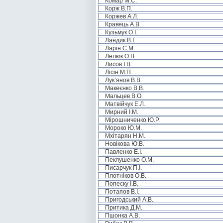
Комар М.С.
Корж В.П.
Коржев А.Л.
Кравець А.В.
Кузьмук О.І.
Ландик В.І.
Ларін С.М.
Лелюк О.В.
Лисов І.В.
Лісін М.П.
Лук’янов В.В.
Макеєнко В.В.
Мальцев В.О.
Матвійчук Е.Л.
Мирний І.М.
Мірошниченко Ю.Р.
Мороко Ю.М.
Мхітарян Н.М.
Новікова Ю.В.
Павленко Е.І.
Пеклушенко О.М.
Писарчук П.І.
Плотніков О.В.
Попеску І.В.
Потапов В.І.
Пригодський А.В.
Притика Д.М.
Пшонка А.В.