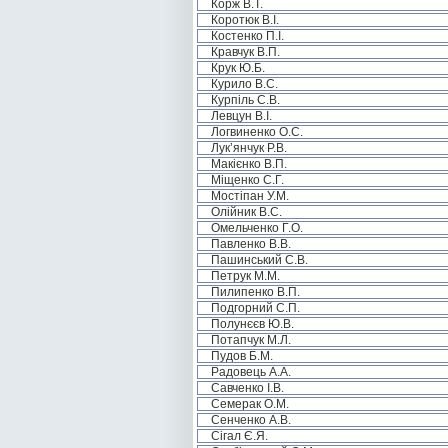
Корж В.Т.
Коротюк В.І.
Костенко П.І.
Кравчук В.П.
Крук Ю.Б.
Курило В.С.
Курпіль С.В.
Левцун В.І.
Логвиненко О.С.
Лук’янчук Р.В.
Макієнко В.П.
Міщенко С.Г.
Мостіпан У.М.
Олійник В.С.
Омельченко Г.О.
Павленко В.В.
Пашинський С.В.
Петрук М.М.
Пилипенко В.П.
Подгорний С.П.
Полунєєв Ю.В.
Потапчук М.Л.
Пудов Б.М.
Радовець А.А.
Савченко І.В.
Семерак О.М.
Сенченко А.В.
Сігал Є.Я.