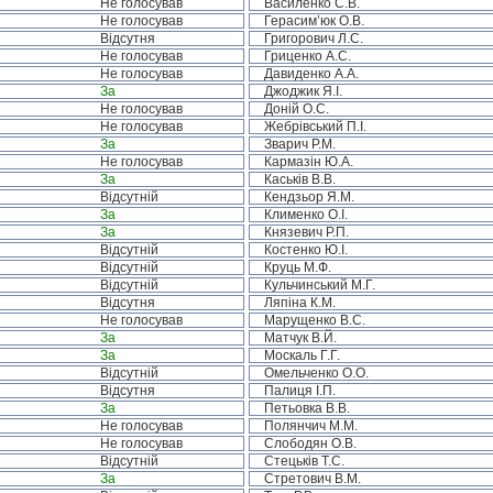
Не голосував
Василенко С.В.
Не голосував
Герасим’юк О.В.
Відсутня
Григорович Л.С.
Не голосував
Гриценко А.С.
Не голосував
Давиденко А.А.
За
Джоджик Я.І.
Не голосував
Доній О.С.
Не голосував
Жебрівський П.І.
За
Зварич Р.М.
Не голосував
Кармазін Ю.А.
За
Каськів В.В.
Відсутній
Кендзьор Я.М.
За
Клименко О.І.
За
Князевич Р.П.
Відсутній
Костенко Ю.І.
Відсутній
Круць М.Ф.
Відсутній
Кульчинський М.Г.
Відсутня
Ляпіна К.М.
Не голосував
Марущенко В.С.
За
Матчук В.Й.
За
Москаль Г.Г.
Відсутній
Омельченко О.О.
Відсутня
Палиця І.П.
За
Петьовка В.В.
Не голосував
Полянчич М.М.
Не голосував
Слободян О.В.
Відсутній
Стецьків Т.С.
За
Стретович В.М.