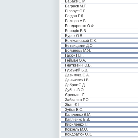
Бабаєв О.М.
Баграєв М.Г.
Білорус О.Г.
Богдан Р.Д.
Болюра А.В.
Бондаренко О.Ф.
Бородін В.В.
Буряк О.В.
Веліжанський С.К.
Ветвицький Д.О.
Волинець М.Я.
Гасюк П.П.
Гейман О.А.
Гнаткевич Ю.В.
Губський Б.В.
Давимука С.А.
Денькович І.В.
Добряк Є.Д.
Дубіль В.О.
Єресько І.Г.
Забзалюк Р.О.
Зімін Є.І.
Зубов В.С.
Кальченко В.М.
Каплієнко В.В.
Кириленко І.Г.
Ковзель М.О.
Кондратюк О.К.