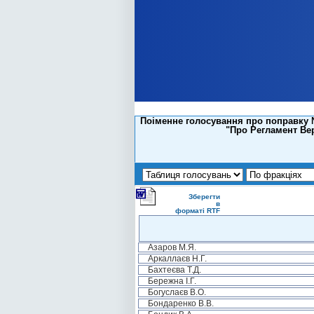
Поіменне голосування про поправку №
"Про Регламент Вер
Зберегти
в
форматі RTF
Азаров М.Я.
Аркаллаєв Н.Г.
Бахтеєва Т.Д.
Бережна І.Г.
Богуслаєв В.О.
Бондаренко В.В.