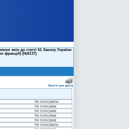
ння змін до статті 61 Закону України
их фракцій) (№6137)
Версія для друку
Не голосувала
Не голосував
Не голосував
Не голосував
Не голосував
Не голосувала