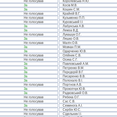
Не голосував
Королевська Н.Ю.
За
Косів М.В.
За
Кошин С.М.
Не голосував
Крайній В.Г.
Не голосував
Кузьменко П.П.
Не голосував
Куровський І.І.
За
Лабунська А.В.
За
Лемза В.Д.
Не голосував
Лукашук О.Г.
За
Ляшко О.В.
Не голосував
Маліч О.В.
За
Мовчан П.М.
За
Одарченко Ю.В.
Не голосував
Олійник С.В.
Не голосував
Осика С.Г.
За
Павловський А.М.
За
Петренко В.М.
За
Пєрєдєрій В.Г.
За
Писаренко В.В.
За
Полохало В.І.
Не голосував
Портнов А.В.
За
Прокопчук Ю.В.
За
Радковський О.В.
Не голосував
Рябека О.Г.
Не голосував
Сас С.В.
За
Семинога А.І.
Не голосував
Сербін Ю.С.
Не голосував
Сідельник І.І.