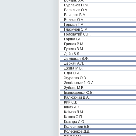
Бондик В.А.
Бурлаков П.М.
Васильєв О.А.
Вечерко В.М.
Волков О.А.
Герман Г.М.
Глазунов С.М.
Головатий С.П.
Горіна І.А.
Грицак В.М.
Гуреєв В.М.
Дейч Б.Д.
Демішкан В.Ф.
Деркач А.Л.
Джига М.В.
Єдін О.Й.
Журавко О.В.
Звягільський Ю.Л.
Зубець М.В.
Іванющенко Ю.В.
Калюжний В.А.
Кий С.В.
Кінах А.К.
Клімов Л.М.
Клюєв С.П.
Кожара Л.О.
Колесніков Б.В.
Колєсніков Д.В.