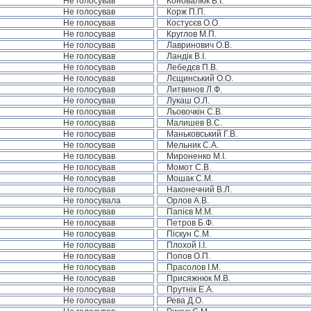
Не голосував
Коновалюк В.І.
Не голосував
Корж П.П.
Не голосував
Костусєв О.О.
Не голосував
Круглов М.П.
Не голосував
Лавринович О.В.
Не голосував
Ландік В.І.
Не голосував
Лебедєв П.В.
Не голосував
Лєщинський О.О.
Не голосував
Литвинов Л.Ф.
Не голосував
Лукаш О.Л.
Не голосував
Льовочкін С.В.
Не голосував
Малишев В.С.
Не голосував
Маньковський Г.В.
Не голосував
Мельник С.А.
Не голосував
Мироненко М.І.
Не голосував
Момот С.В.
Не голосував
Мошак С.М.
Не голосував
Наконечний В.Л.
Не голосувала
Орлов А.В.
Не голосував
Папієв М.М.
Не голосував
Петров Б.Ф.
Не голосував
Піскун С.М.
Не голосував
Плохой І.І.
Не голосував
Попов О.П.
Не голосував
Прасолов І.М.
Не голосував
Присяжнюк М.В.
Не голосував
Прутнік Е.А.
Не голосував
Рева Д.О.