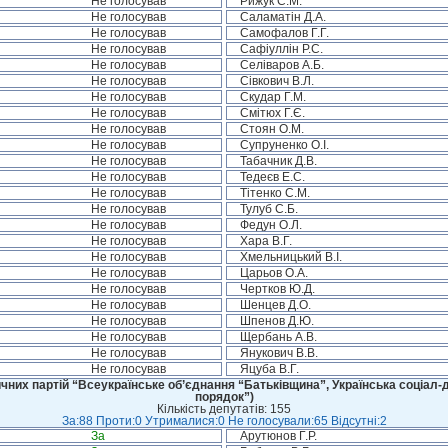
Не голосував
Рижук С.М.
Не голосував
Саламатін Д.А.
Не голосував
Самофалов Г.Г.
Не голосував
Сафіуллін Р.С.
Не голосував
Селіваров А.Б.
Не голосував
Сівкович В.Л.
Не голосував
Скудар Г.М.
Не голосував
Смітюх Г.Є.
Не голосував
Стоян О.М.
Не голосував
Супруненко О.І.
Не голосував
Табачник Д.В.
Не голосував
Тедеєв Е.С.
Не голосував
Тітенко С.М.
Не голосував
Тулуб С.Б.
Не голосував
Федун О.Л.
Не голосував
Хара В.Г.
Не голосував
Хмельницький В.І.
Не голосував
Царьов О.А.
Не голосував
Чертков Ю.Д.
Не голосував
Шенцев Д.О.
Не голосував
Шпенов Д.Ю.
Не голосував
Щербань А.В.
Не голосував
Янукович В.В.
Не голосував
Яцуба В.Г.
чних партій “Всеукраїнське об’єднання “Батьківщина”, Українська соціал-д
порядок”)
Кількість депутатів: 155
За:88 Проти:0 Утрималися:0 Не голосували:65 Відсутні:2
За
Арутюнов Г.Р.