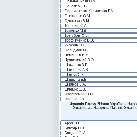
Скибінецький О.М.
Соболєв С.В.
Сорочинська-Кириленко Р.М.
Стешенко О.М.
Сушкевич В.М.
Терьохін С.А.
Томенко М.В.
Трегубов Ю.В.
Трофименко В.В.
Унгурян П.Я.
Фельдман О.Б.
Чепинога В.М.
Чудновський В.О.
Шаманов В.В.
Шевченко А.В.
Шевчук С.В.
Шишкіна Е.В.
Шиянов Б.А.
Шлемко Д.В.
Яворівський В.О.
Яценко А.В.
Фракція Блоку “Наша Україна – Наро
Українська Народна Партія, Україн
Ар’єв В.І.
Білозір О.В.
Бондар О.М.