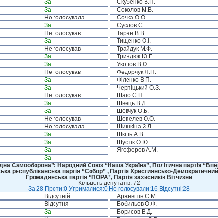
За
Скубенко В.П.
За
Соколов М.В.
Не голосувала
Сочка О.О.
За
Суслов Є.І.
Не голосував
Таран В.В.
За
Тищенко О.І.
Не голосував
Трайдук М.Ф.
За
Триндюк Ю.Г.
За
Уколов В.О.
Не голосував
Федорчук Я.П.
За
Філенко В.П.
За
Черпіцький О.З.
Не голосував
Шаго Є.П.
За
Швець В.Д.
За
Шевчук О.Б.
Не голосував
Шепелев О.О.
Не голосувала
Шишкіна З.Л.
За
Шкіль А.В.
За
Шустік О.Ю.
За
Ягоферов А.М.
За
дна Самооборона”: Народний Союз “Наша Україна”, Політична партія “Впере
ська республіканська партія “Собор” , Партія Християнсько-Демократичний
Громадянська партія “ПОРА”, Партія захисників Вітчизни
Кількість депутатів: 72
За:28 Проти:0 Утрималися:0 Не голосували:16 Відсутні:28
Відсутній
Аржевітін С.М.
Відсутня
Бобильов О.Ф.
За
Борисов В.Д.