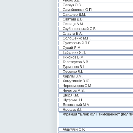
Рибак В.В.
Савчук О.В.
Самойленко Ю.П.
Сандлер Д.М.
Святаш Д.В.
Синиця А.М.
Скубашевський С.В.
Слаута В.А.
Солошенко М.П.
Сулковський П.Г.
Сухий Я.М.
Табачник Я.П.
Тихонов В.М.
Толстоухов А.В.
Турманов В.І.
Фесенко Л.І.
Харлім В.М.
Хомутиннік В.Ю.
Черноморов О.М.
Чечетов М.В.
Шкіря І.М.
Шуфрич Н.І.
Янковський М.А.
Ярощук В.І.
Фракція “Блок Юлії Тимошенко" (політи
Абдуллін О.Р.