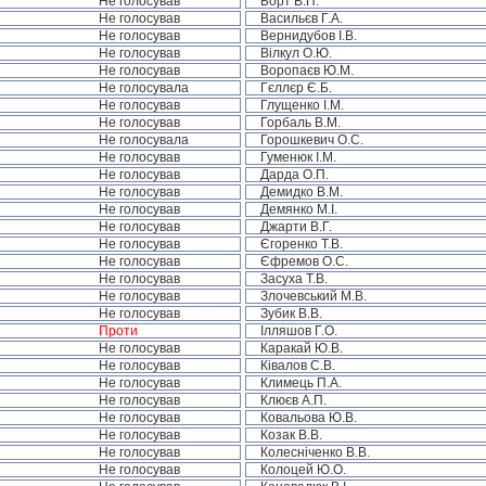
Не голосував
Борт В.П.
Не голосував
Васильєв Г.А.
Не голосував
Вернидубов І.В.
Не голосував
Вілкул О.Ю.
Не голосував
Воропаєв Ю.М.
Не голосувала
Гєллєр Є.Б.
Не голосував
Глущенко І.М.
Не голосував
Горбаль В.М.
Не голосувала
Горошкевич О.С.
Не голосував
Гуменюк І.М.
Не голосував
Дарда О.П.
Не голосував
Демидко В.М.
Не голосував
Демянко М.І.
Не голосував
Джарти В.Г.
Не голосував
Єгоренко Т.В.
Не голосував
Єфремов О.С.
Не голосував
Засуха Т.В.
Не голосував
Злочевський М.В.
Не голосував
Зубик В.В.
Проти
Ілляшов Г.О.
Не голосував
Каракай Ю.В.
Не голосував
Ківалов С.В.
Не голосував
Климець П.А.
Не голосував
Клюєв А.П.
Не голосував
Ковальова Ю.В.
Не голосував
Козак В.В.
Не голосував
Колесніченко В.В.
Не голосував
Колоцей Ю.О.