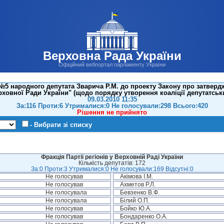
Верховна Рада України
Офіційний вебпортал парламенту України
5 народного депутата Зварича Р.М. до проекту Закону про затвердже
ховної Ради України" (щодо порядку утворення коаліції депутатськ
09.03.2010 11:35
За:116 Проти:6 Утрималися:0 Не голосували:298 Всього:420
Рішення не прийнято
- Вибрати зі списку
Фракція Партії регіонів у Верховній Раді України
Кількість депутатів: 172
За:0 Проти:3 Утрималися:0 Не голосували:169 Відсутні:0
Не голосував
Акімова І.М.
Не голосував
Ахметов Р.Л.
Не голосувала
Бевзенко В.Ф.
Не голосувала
Білий О.П.
Не голосував
Бойко Ю.А.
Не голосував
Бондаренко О.А.