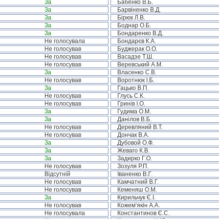
За
Бабенко В.Б.
За
Барвіненко В.Д.
За
Бірюк Л.В.
За
Боднар О.Б.
За
Бондаренко В.Д.
Не голосувала
Бондарєв К.А.
Не голосував
Буджерак О.О.
Не голосував
Васадзе Т.Ш.
Не голосував
Веревський А.М.
За
Власенко С.В.
Не голосував
Воротнюк І.Б.
За
Гацько В.П.
Не голосував
Глусь С.К.
Не голосував
Гринів І.О.
За
Гудима О.М.
За
Данілов В.Б.
Не голосував
Деревляний В.Т.
Не голосував
Дончак В.А.
За
Дубовой О.Ф.
За
Жеваго К.В.
За
Задирко Г.О.
Не голосував
Зозуля Р.П.
Відсутній
Іваненко В.Г.
Не голосував
Камчатний В.Г.
Не голосував
Кеменяш О.М.
За
Кирильчук Є.І.
Не голосував
Кожем’якін А.А.
Не голосувала
Константинов Є.С.