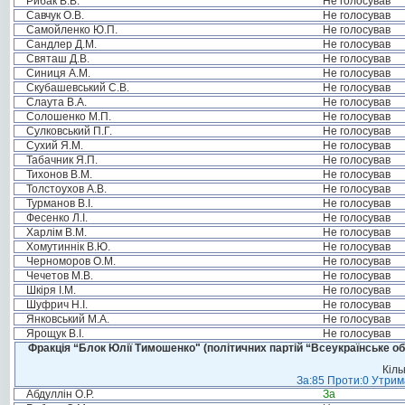
Рибак В.В.
Не голосував
Савчук О.В.
Не голосував
Самойленко Ю.П.
Не голосував
Сандлер Д.М.
Не голосував
Святаш Д.В.
Не голосував
Синиця А.М.
Не голосував
Скубашевський С.В.
Не голосував
Слаута В.А.
Не голосував
Солошенко М.П.
Не голосував
Сулковський П.Г.
Не голосував
Сухий Я.М.
Не голосував
Табачник Я.П.
Не голосував
Тихонов В.М.
Не голосував
Толстоухов А.В.
Не голосував
Турманов В.І.
Не голосував
Фесенко Л.І.
Не голосував
Харлім В.М.
Не голосував
Хомутиннік В.Ю.
Не голосував
Черноморов О.М.
Не голосував
Чечетов М.В.
Не голосував
Шкіря І.М.
Не голосував
Шуфрич Н.І.
Не голосував
Янковський М.А.
Не голосував
Ярощук В.І.
Не голосував
Фракція “Блок Юлії Тимошенко" (політичних партій “Всеукраїнське об
Кіль
За:85 Проти:0 Утрима
Абдуллін О.Р.
За