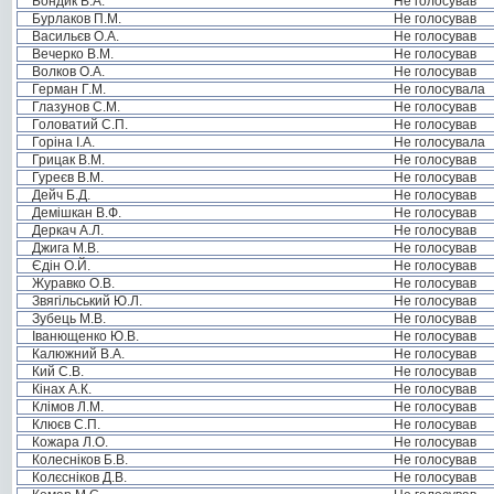
Бондик В.А.
Не голосував
Бурлаков П.М.
Не голосував
Васильєв О.А.
Не голосував
Вечерко В.М.
Не голосував
Волков О.А.
Не голосував
Герман Г.М.
Не голосувала
Глазунов С.М.
Не голосував
Головатий С.П.
Не голосував
Горіна І.А.
Не голосувала
Грицак В.М.
Не голосував
Гуреєв В.М.
Не голосував
Дейч Б.Д.
Не голосував
Демішкан В.Ф.
Не голосував
Деркач А.Л.
Не голосував
Джига М.В.
Не голосував
Єдін О.Й.
Не голосував
Журавко О.В.
Не голосував
Звягільський Ю.Л.
Не голосував
Зубець М.В.
Не голосував
Іванющенко Ю.В.
Не голосував
Калюжний В.А.
Не голосував
Кий С.В.
Не голосував
Кінах А.К.
Не голосував
Клімов Л.М.
Не голосував
Клюєв С.П.
Не голосував
Кожара Л.О.
Не голосував
Колесніков Б.В.
Не голосував
Колєсніков Д.В.
Не голосував