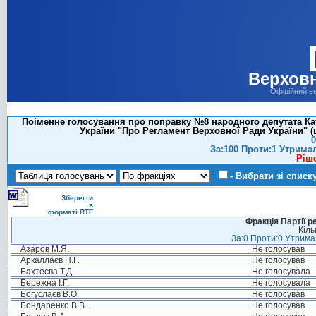
Верховн
Офіційний в
Поіменне голосування про поправку №8 народного депутата Кат
України "Про Регламент Верховної Ради України" (
0
За:100 Проти:1 Утрима
Ріш
- Вибрати зі списк
Зберегти
в
форматі RTF
Фракція Партії р
Кіль
За:0 Проти:0 Утримал
Азаров М.Я.
Не голосував
Аркаллаєв Н.Г.
Не голосував
Бахтеєва Т.Д.
Не голосувала
Бережна І.Г.
Не голосувала
Богуслаєв В.О.
Не голосував
Бондаренко В.В.
Не голосував