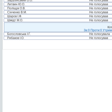
Зарубінський О.О.
Не голосував
Литвин Ю.О.
Не голосував
Поліщук О.В.
Не голосував
Сінченко В.М.
Не голосував
Шаров І.Ф.
Не голосував
Шмідт М.О.
Не голосував
Кіл
За:0 Проти:0 Утрим
Богословська І.Г.
Не голосувала
Рибаков І.О.
Не голосував