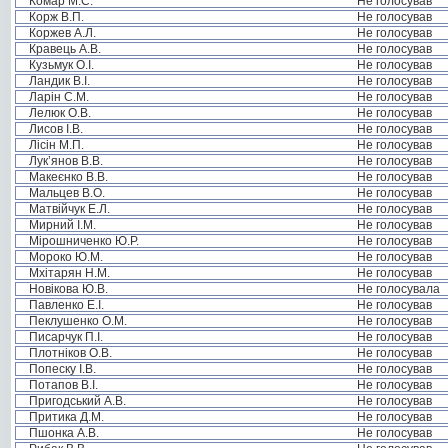
Комар М.С.
Не голосував
Корж В.П.
Не голосував
Коржев А.Л.
Не голосував
Кравець А.В.
Не голосував
Кузьмук О.І.
Не голосував
Ландик В.І.
Не голосував
Ларін С.М.
Не голосував
Лелюк О.В.
Не голосував
Лисов І.В.
Не голосував
Лісін М.П.
Не голосував
Лук’янов В.В.
Не голосував
Макеєнко В.В.
Не голосував
Мальцев В.О.
Не голосував
Матвійчук Е.Л.
Не голосував
Мирний І.М.
Не голосував
Мірошниченко Ю.Р.
Не голосував
Мороко Ю.М.
Не голосував
Мхітарян Н.М.
Не голосував
Новікова Ю.В.
Не голосувала
Павленко Е.І.
Не голосував
Пеклушенко О.М.
Не голосував
Писарчук П.І.
Не голосував
Плотніков О.В.
Не голосував
Попеску І.В.
Не голосував
Потапов В.І.
Не голосував
Пригодський А.В.
Не голосував
Притика Д.М.
Не голосував
Пшонка А.В.
Не голосував