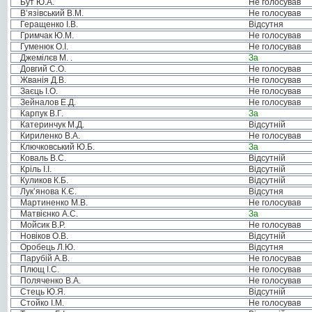
Бут Ю.А.
Не голосував
В’язівський В.М.
Не голосував
Геращенко І.В.
Відсутня
Гримчак Ю.М.
Не голосував
Гуменюк О.І.
Не голосував
Джемілєв М. .
За
Довгий С.О.
Не голосував
Жванія Д.В.
Не голосував
Заєць І.О.
Не голосував
Зейналов Е.Д.
Не голосував
Карпук В.Г.
За
Катеринчук М.Д.
Відсутній
Кириленко В.А.
Не голосував
Ключковський Ю.Б.
За
Коваль В.С.
Відсутній
Кріль І.І.
Відсутній
Куликов К.Б.
Відсутній
Лук’янова К.Є.
Відсутня
Мартиненко М.В.
Не голосував
Матвієнко А.С.
За
Мойсик В.Р.
Не голосував
Новіков О.В.
Відсутній
Оробець Л.Ю.
Відсутня
Парубій А.В.
Не голосував
Плющ І.С.
Не голосував
Поляченко В.А.
Не голосував
Стець Ю.Я.
Відсутній
Стойко І.М.
Не голосував