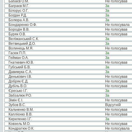
Бабаєв О.М.
Не голосував
Баграєв М.Г.
За
Білорус О.Г.
За
Богдан Р.Д.
За
Болюра А.В.
За
Бондаренко О.Ф.
Не голосувала
Бородін В.В.
Не голосував
Буряк О.В.
Не голосував
Веліжанський С.К.
За
Ветвицький Д.О.
За
Волинець М.Я.
Не голосував
Гасюк П.П.
За
Гейман О.А.
За
Гнаткевич Ю.В.
Не голосував
Губський Б.В.
За
Давимука С.А.
За
Денькович І.В.
Не голосував
Добряк Є.Д.
Не голосував
Дубіль В.О.
Не голосував
Єресько І.Г.
За
Забзалюк Р.О.
За
Зімін Є.І.
Не голосував
Зубов В.С.
Відсутній
Кальченко В.М.
Не голосував
Каплієнко В.В.
Не голосував
Кириленко І.Г.
За
Ковзель М.О.
Не голосував
Кондратюк О.К.
Не голосувала