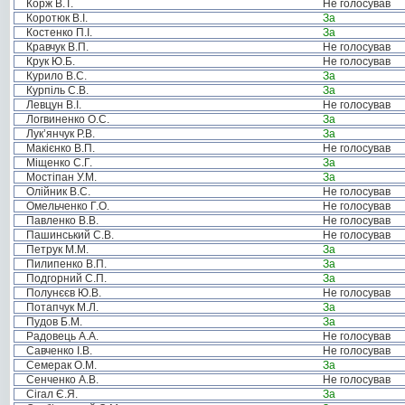
Корж В.Т.
Не голосував
Коротюк В.І.
За
Костенко П.І.
За
Кравчук В.П.
Не голосував
Крук Ю.Б.
Не голосував
Курило В.С.
За
Курпіль С.В.
За
Левцун В.І.
Не голосував
Логвиненко О.С.
За
Лук’янчук Р.В.
За
Макієнко В.П.
Не голосував
Міщенко С.Г.
За
Мостіпан У.М.
За
Олійник В.С.
Не голосував
Омельченко Г.О.
Не голосував
Павленко В.В.
Не голосував
Пашинський С.В.
Не голосував
Петрук М.М.
За
Пилипенко В.П.
За
Подгорний С.П.
За
Полунєєв Ю.В.
Не голосував
Потапчук М.Л.
За
Пудов Б.М.
За
Радовець А.А.
Не голосував
Савченко І.В.
Не голосував
Семерак О.М.
За
Сенченко А.В.
Не голосував
Сігал Є.Я.
За