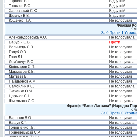
Тарасюк Б.І.
Відсутній
Тополов В.С.
Відсутній
Харовський С.Ю.
Відсутній
Шемчук В.В.
Відсутній
Ющенко П.А.
Не голосував
Фракція Ком
Кіл
За:0 Проти:1 Утрима
Александровська А.О.
Не голосувала
Бабурін О.В.
Проти
Волинець Є.В.
Не голосував
Голуб О.В.
Не голосував
Грач Л.І.
Не голосував
Дем’янчук В.О.
Не голосувала
Кілінкаров С.П.
Не голосував
Мармазов Є.В.
Не голосував
Матвєєв В.Г.
Не голосував
Найдьонов А.М.
Не голосував
Самойлик К.С.
Не голосувала
Ткаченко О.М.
Не голосував
Царьков Є.І.
Не голосував
Шмельова С.О.
Не голосувала
Фракція “Блок Литвина” (Народна Парті
Кіл
За:0 Проти:0 Утрима
Баранов В.О.
Не голосував
Ващук К.Т.
Не голосувала
Головченко І.Б.
Не голосував
Гриневецький С.Р.
Не голосував