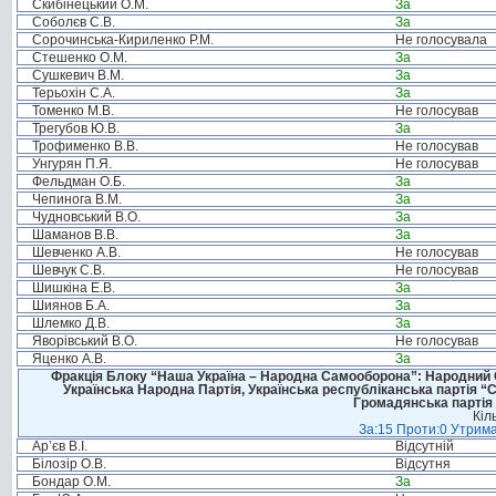
Скибінецький О.М.
За
Соболєв С.В.
За
Сорочинська-Кириленко Р.М.
Не голосувала
Стешенко О.М.
За
Сушкевич В.М.
За
Терьохін С.А.
За
Томенко М.В.
Не голосував
Трегубов Ю.В.
За
Трофименко В.В.
Не голосував
Унгурян П.Я.
Не голосував
Фельдман О.Б.
За
Чепинога В.М.
За
Чудновський В.О.
За
Шаманов В.В.
За
Шевченко А.В.
Не голосував
Шевчук С.В.
Не голосував
Шишкіна Е.В.
За
Шиянов Б.А.
За
Шлемко Д.В.
За
Яворівський В.О.
Не голосував
Яценко А.В.
За
Фракція Блоку “Наша Україна – Народна Самооборона”: Народний Со
Українська Народна Партія, Українська республіканська партія “
Громадянська партія 
Кіл
За:15 Проти:0 Утрима
Ар’єв В.І.
Відсутній
Білозір О.В.
Відсутня
Бондар О.М.
За